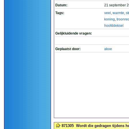
Datum:
21 september 2
Tags:
veel
,
warmte
,
st
koning
,
troonre
hoofddeksel
Gelijkluidende vragen:
Geplaatst door:
akoe
871305
Wordt die gedragen tijdens he