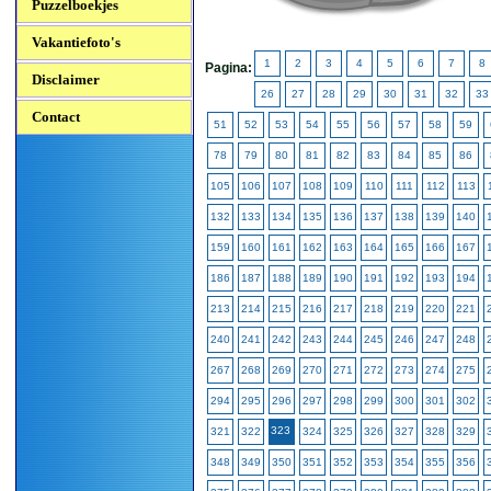
Puzzelboekjes
Vakantiefoto's
1
2
3
4
5
6
7
8
Pagina:
Disclaimer
26
27
28
29
30
31
32
33
Contact
51
52
53
54
55
56
57
58
59
78
79
80
81
82
83
84
85
86
105
106
107
108
109
110
111
112
113
132
133
134
135
136
137
138
139
140
159
160
161
162
163
164
165
166
167
186
187
188
189
190
191
192
193
194
213
214
215
216
217
218
219
220
221
240
241
242
243
244
245
246
247
248
267
268
269
270
271
272
273
274
275
294
295
296
297
298
299
300
301
302
323
321
322
324
325
326
327
328
329
348
349
350
351
352
353
354
355
356