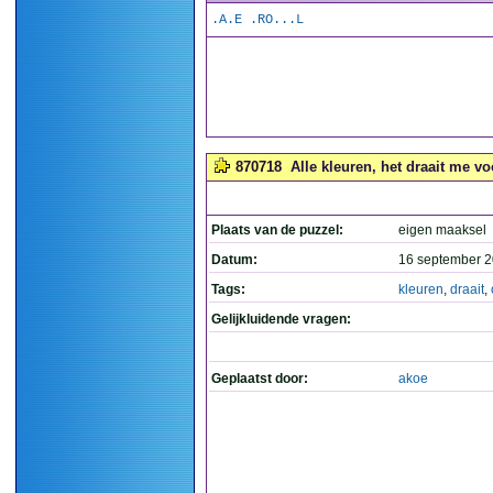
.A.E .RO...L
870718
Alle kleuren, het draait me vo
Plaats van de puzzel:
eigen maaksel
Datum:
16 september 2
Tags:
kleuren
,
draait
,
Gelijkluidende vragen:
Geplaatst door:
akoe