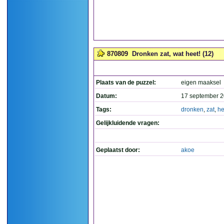
870809
Dronken zat, wat heet! (12)
Plaats van de puzzel:
eigen maaksel
Datum:
17 september 2
Tags:
dronken
,
zat
,
he
Gelijkluidende vragen:
Geplaatst door:
akoe