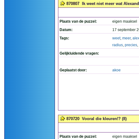
870807
Ik weet niet meer wat Alexand
Plaats van de puzzel:
eigen maaksel
Datum:
17 september 2
Tags:
weet
,
meer
,
ale
radius
,
precies
,
Gelijkluidende vragen:
Geplaatst door:
akoe
870720
Vooral die kleuren!? (8)
Plaats van de puzzel:
eigen maaksel