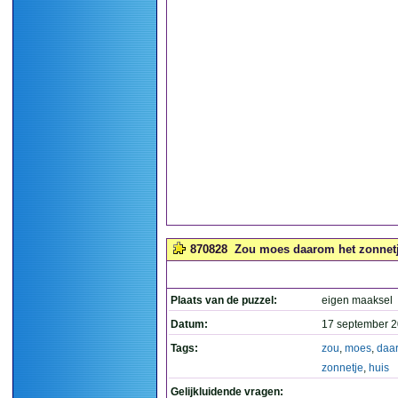
870828
Zou moes daarom het zonnetje 
Plaats van de puzzel:
eigen maaksel
Datum:
17 september 2
Tags:
zou
,
moes
,
daa
zonnetje
,
huis
Gelijkluidende vragen: