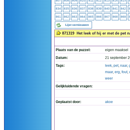
807
808
809
810
811
812
813
814
815
834
835
836
837
838
839
840
841
842
861
862
863
864
865
866
867
868
869
Lijst vernieuwen
871319
Het leek of hij er met de pet 
Plaats van de puzzel:
eigen maaksel
Datum:
21 september 2
Tags:
leek
,
pet
,
naar
,
maar
,
erg
,
fout
,
weer
Gelijkluidende vragen:
Geplaatst door:
akoe