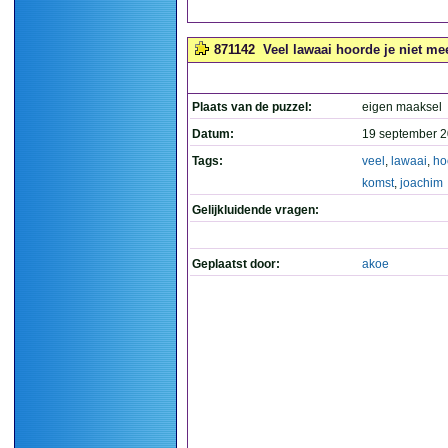
871142
Veel lawaai hoorde je niet me
Plaats van de puzzel:
eigen maaksel
Datum:
19 september 2
Tags:
veel
,
lawaai
,
ho
komst
,
joachim
Gelijkluidende vragen:
Geplaatst door:
akoe