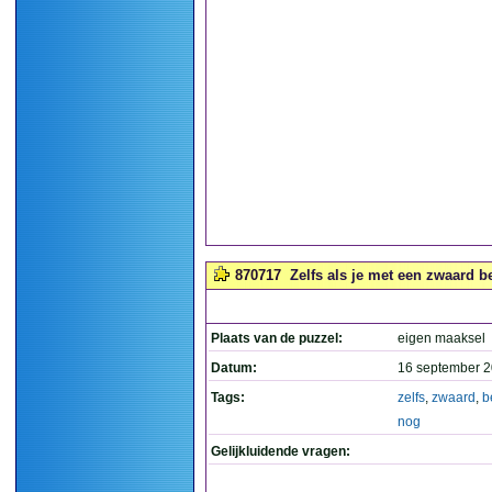
870717
Zelfs als je met een zwaard be
Plaats van de puzzel:
eigen maaksel
Datum:
16 september 2
Tags:
zelfs
,
zwaard
,
b
nog
Gelijkluidende vragen: