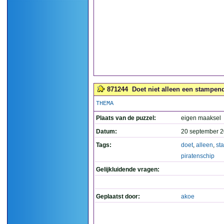
871244
Doet niet alleen een stampend
THEMA
Plaats van de puzzel:
eigen maaksel
Datum:
20 september 2
Tags:
doet
,
alleen
,
st
piratenschip
Gelijkluidende vragen:
Geplaatst door:
akoe