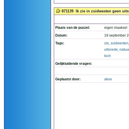
871139
Ik zie in zuidwesten geen uit
Plaats van de puzzel:
eigen maaksel
Datum:
19 september 2
Tags:
zie
,
zuidwesten
uitsnede
,
natuu
toch
Gelijkluidende vragen:
Geplaatst door:
akoe