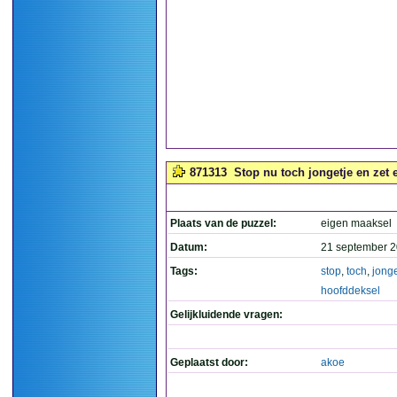
871313
Stop nu toch jongetje en zet 
Plaats van de puzzel:
eigen maaksel
Datum:
21 september 2
Tags:
stop
,
toch
,
jonge
hoofddeksel
Gelijkluidende vragen:
Geplaatst door:
akoe