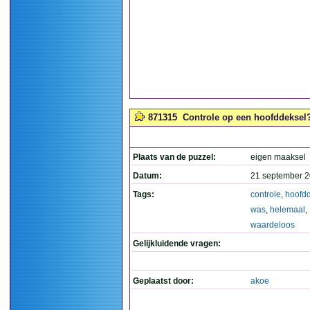
871315
Controle op een hoofddeksel?
Plaats van de puzzel:
eigen maaksel
Datum:
21 september 2
Tags:
controle
,
hoofd
was
,
helemaal
,
waardeloos
Gelijkluidende vragen:
Geplaatst door:
akoe