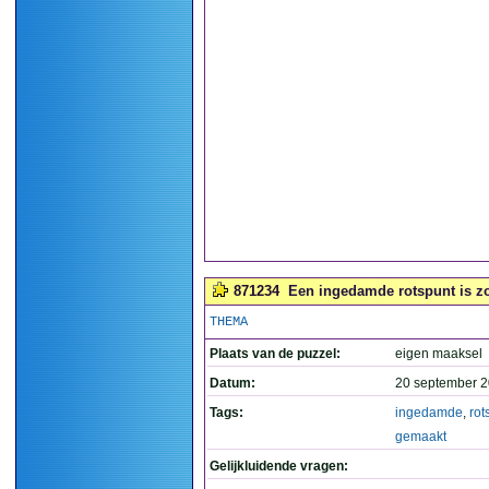
871234
Een ingedamde rotspunt is zo
THEMA
Plaats van de puzzel:
eigen maaksel
Datum:
20 september 2
Tags:
ingedamde
,
rot
gemaakt
Gelijkluidende vragen: