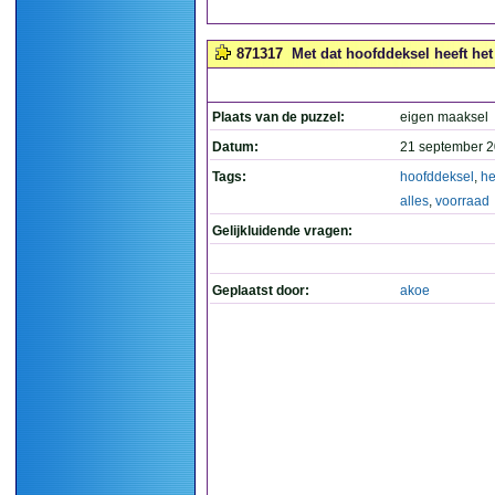
871317
Met dat hoofddeksel heeft het 
Plaats van de puzzel:
eigen maaksel
Datum:
21 september 2
Tags:
hoofddeksel
,
he
alles
,
voorraad
Gelijkluidende vragen:
Geplaatst door:
akoe