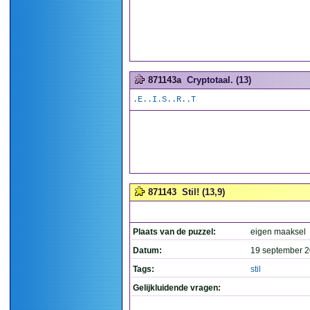
871143a
Cryptotaal. (13)
.E..I.S..R..T
871143
Stil! (13,9)
Plaats van de puzzel:
eigen maaksel
Datum:
19 september 2
Tags:
stil
Gelijkluidende vragen: