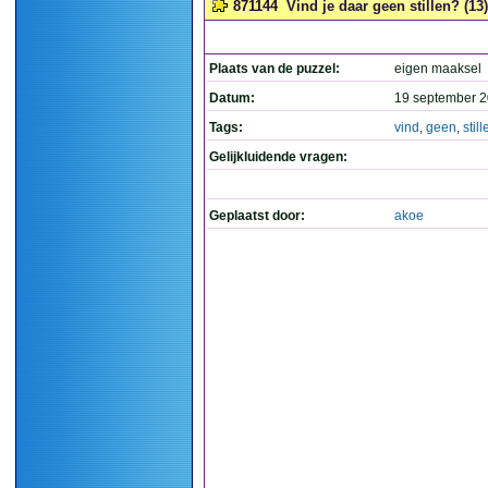
871144
Vind je daar geen stillen? (13)
Plaats van de puzzel:
eigen maaksel
Datum:
19 september 2
Tags:
vind
,
geen
,
still
Gelijkluidende vragen:
Geplaatst door:
akoe