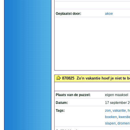
Geplaatst door:
akoe
870825
Zo'n vakantie hoef je niet te
Plaats van de puzzel:
eigen maaksel
Datum:
17 september 2
Tags:
zon
,
vakantie
,
h
boeken
,
kwesti
slapen
,
dromen