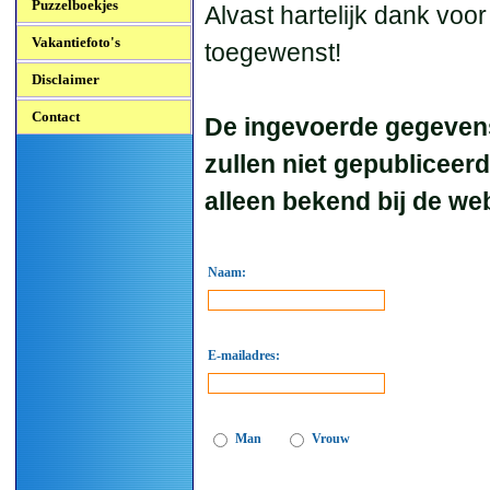
Puzzelboekjes
Alvast hartelijk dank voo
Vakantiefoto's
toegewenst!
Disclaimer
Contact
De ingevoerde gegevens
zullen niet gepubliceer
alleen bekend bij de 
Naam:
E-mailadres:
Man
Vrouw