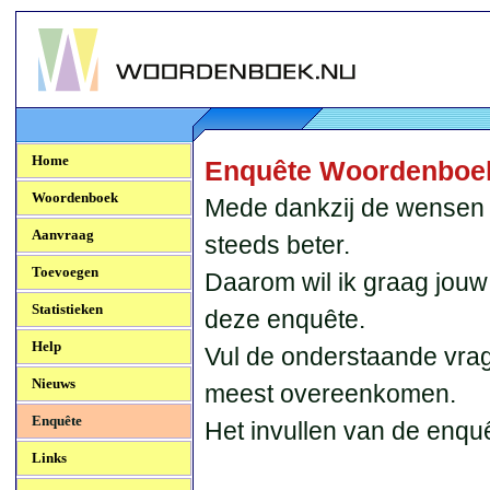
Woordenboek.NU
Home
Enquête Woordenboe
Woordenboek
Mede dankzij de wensen
Aanvraag
steeds beter.
Toevoegen
Daarom wil ik graag jou
Statistieken
deze enquête.
Help
Vul de onderstaande vrag
Nieuws
meest overeenkomen.
Enquête
Het invullen van de enqu
Links