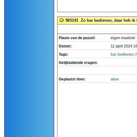
965141
Zo bar bedienen, daar heb ik 
Plaats van de puzzel:
eigen maaksel
Datum:
11 april 2024 1
Tags:
bar
,
bedienen
,
Gelijkluidende vragen:
Geplaatst door:
akoe