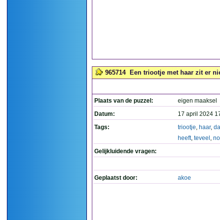
965714
Een triootje met haar zit er n
Plaats van de puzzel:
eigen maaksel
Datum:
17 april 2024 1
Tags:
triootje
,
haar
,
da
heeft
,
teveel
,
no
Gelijkluidende vragen:
Geplaatst door:
akoe