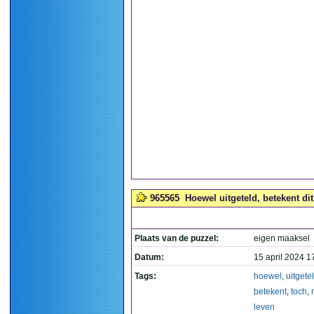
965565
Hoewel uitgeteld, betekent dit
Plaats van de puzzel:
eigen maaksel
Datum:
15 april 2024 1
Tags:
hoewel
,
uitgete
betekent
,
toch
,
leven