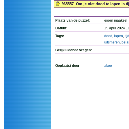
965557
Om je niet dood te lopen is ti
Plaats van de puzzel:
eigen maaksel
Datum:
15 april 2024 1
Tags:
dood
,
lopen
,
tij
uitsmeren
,
bela
Gelijkluidende vragen:
Geplaatst door:
akoe