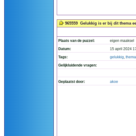
965559
Gelukkig is er bij dit thema een
Plaats van de puzzel:
eigen maaksel
Datum:
15 april 2024 1
Tags:
gelukkig
,
thema
Gelijkluidende vragen:
Geplaatst door:
akoe