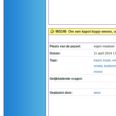
965148
Om een kapot kopje wenen, o
Plaats van de puzzel:
eigen maaksel
Datum:
11 april 2024 1
Tags:
kapot
,
kopje
,
w
omdat
,
bedieni
moest
Gelijkluidende vragen:
Geplaatst door:
akoe