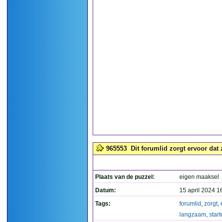
965553
Dit forumlid zorgt ervoor dat 
Plaats van de puzzel:
eigen maaksel
Datum:
15 april 2024 1
Tags:
forumlid
,
zorgt
,
langzaam
,
star