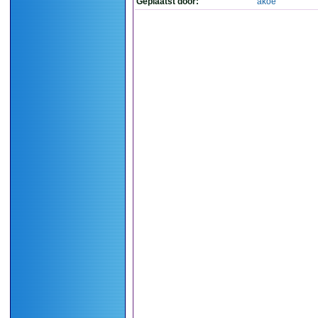
Geplaatst door:
akoe