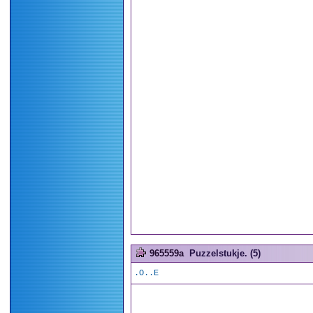
965559a
Puzzelstukje. (5)
.O..E