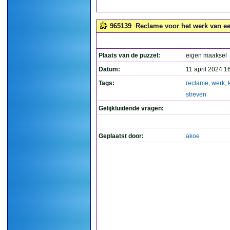
965139
Reclame voor het werk van een
Plaats van de puzzel:
eigen maaksel
Datum:
11 april 2024 1
Tags:
reclame
,
werk
,
streven
Gelijkluidende vragen:
Geplaatst door:
akoe