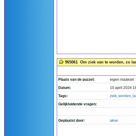
965061
Om ziek van te worden, zo lan
Plaats van de puzzel:
eigen maaksel
Datum:
10 april 2024 1
Tags:
ziek
,
worden
,
l
Gelijkluidende vragen:
Geplaatst door:
akoe