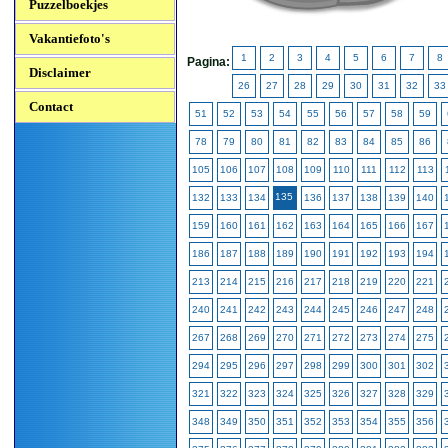
Puzzelboekjes
Vakantiefoto's
1
2
3
4
5
6
7
8
Pagina:
Disclaimer
26
27
28
29
30
31
32
33
Contact
51
52
53
54
55
56
57
58
59
78
79
80
81
82
83
84
85
86
105
106
107
108
109
110
111
112
113
135
132
133
134
136
137
138
139
140
159
160
161
162
163
164
165
166
167
186
187
188
189
190
191
192
193
194
213
214
215
216
217
218
219
220
221
240
241
242
243
244
245
246
247
248
267
268
269
270
271
272
273
274
275
294
295
296
297
298
299
300
301
302
321
322
323
324
325
326
327
328
329
348
349
350
351
352
353
354
355
356