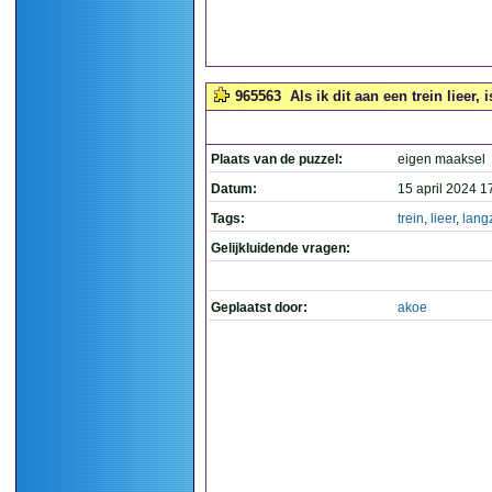
965563
Als ik dit aan een trein lieer, 
Plaats van de puzzel:
eigen maaksel
Datum:
15 april 2024 1
Tags:
trein
,
lieer
,
lang
Gelijkluidende vragen:
Geplaatst door:
akoe