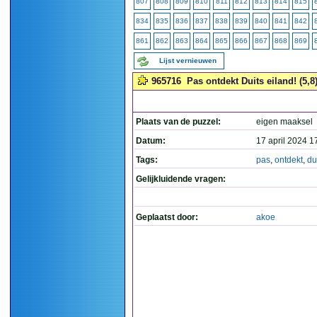
807
808
809
810
811
812
813
814
815
834
835
836
837
838
839
840
841
842
861
862
863
864
865
866
867
868
869
Lijst vernieuwen
965716
Pas ontdekt Duits eiland! (5,8
Plaats van de puzzel:
eigen maaksel
Datum:
17 april 2024 1
Tags:
pas
,
ontdekt
,
du
Gelijkluidende vragen:
Geplaatst door:
akoe