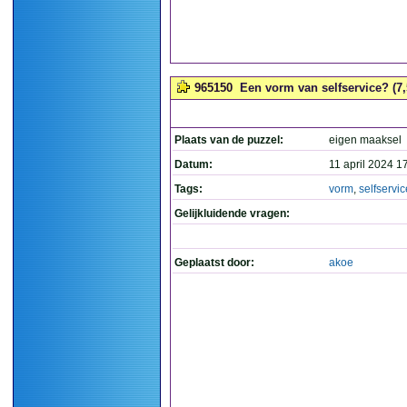
965150
Een vorm van selfservice? (7,5
Plaats van de puzzel:
eigen maaksel
Datum:
11 april 2024 1
Tags:
vorm
,
selfservic
Gelijkluidende vragen:
Geplaatst door:
akoe