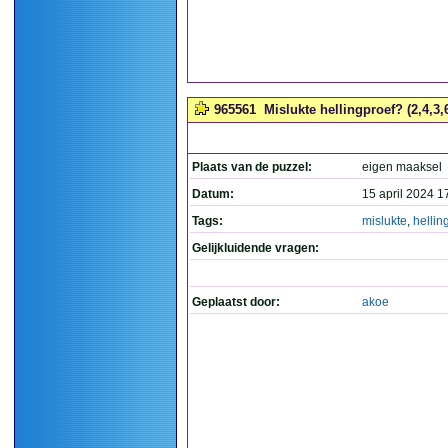
965561
Mislukte hellingproef? (2,4,3,
Plaats van de puzzel:
eigen maaksel
Datum:
15 april 2024 1
Tags:
mislukte
,
hellin
Gelijkluidende vragen:
Geplaatst door:
akoe