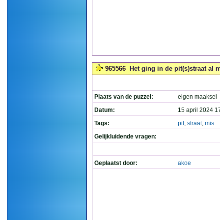
965566
Het ging in de pit(s)straat al m
Plaats van de puzzel:
eigen maaksel
Datum:
15 april 2024 1
Tags:
pit
,
straat
,
mis
Gelijkluidende vragen:
Geplaatst door:
akoe