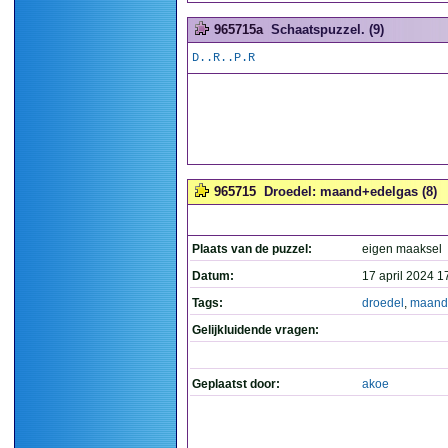
965715a
Schaatspuzzel. (9)
D..R..P.R
965715
Droedel: maand+edelgas (8)
Plaats van de puzzel:
eigen maaksel
Datum:
17 april 2024 1
Tags:
droedel
,
maand
Gelijkluidende vragen:
Geplaatst door:
akoe