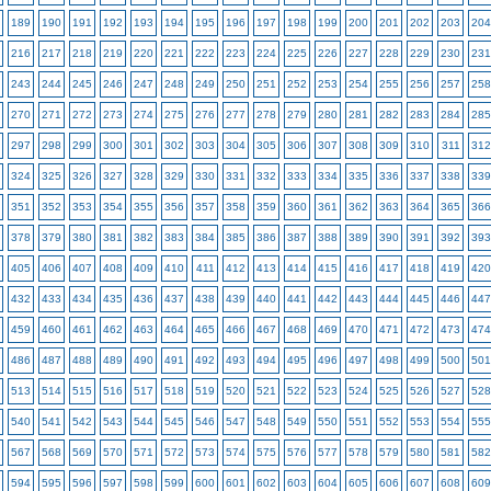
189
190
191
192
193
194
195
196
197
198
199
200
201
202
203
204
216
217
218
219
220
221
222
223
224
225
226
227
228
229
230
231
243
244
245
246
247
248
249
250
251
252
253
254
255
256
257
258
270
271
272
273
274
275
276
277
278
279
280
281
282
283
284
285
297
298
299
300
301
302
303
304
305
306
307
308
309
310
311
312
324
325
326
327
328
329
330
331
332
333
334
335
336
337
338
339
351
352
353
354
355
356
357
358
359
360
361
362
363
364
365
366
378
379
380
381
382
383
384
385
386
387
388
389
390
391
392
393
405
406
407
408
409
410
411
412
413
414
415
416
417
418
419
420
432
433
434
435
436
437
438
439
440
441
442
443
444
445
446
447
459
460
461
462
463
464
465
466
467
468
469
470
471
472
473
474
486
487
488
489
490
491
492
493
494
495
496
497
498
499
500
501
513
514
515
516
517
518
519
520
521
522
523
524
525
526
527
528
540
541
542
543
544
545
546
547
548
549
550
551
552
553
554
555
567
568
569
570
571
572
573
574
575
576
577
578
579
580
581
582
594
595
596
597
598
599
600
601
602
603
604
605
606
607
608
609