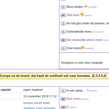
Mooi beiden
(
mijzelf
)
Hihi ano1
(
akoe
)
Nu het gas onder de pannen, sma
Eetsmakelijk moes
(
Anoniem
)
Eet smakelijk alvast moes
(
ako
Doei moes
(
mijzelf
)
Reageren is niet meer mogelijk.
Europa na de brexit, dat haalt de snelheid wel naar beneden. (2,3,4,5,2)
e puzzel:
eigen maaksel
In een gang......?
(
moes
)
13 november 2019 17:12
Nee moes
(
akoe
)
europa
,
brexit
,
haalt
,
E
(
akoe
)
snelheid
,
naar
,
beneden