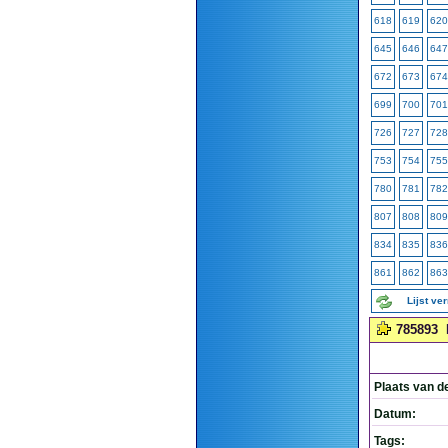
618
619
620
645
646
647
672
673
674
699
700
701
726
727
728
753
754
755
780
781
782
807
808
809
834
835
836
861
862
863
Lijst ve
785893
Plaats van d
Datum:
Tags: