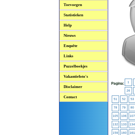
Toevoegen
Statistieken
Help
Nieuws
Enquête
Links
Puzzelboekjes
Vakantiefoto's
1
Pagina:
Disclaimer
26
Contact
51
52
53
78
79
80
105
106
107
132
133
134
159
160
161