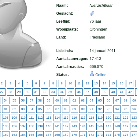
Naam:
Niet zichtbaar
Geslacht:
Leeftijd:
76 jaar
Woonplaats:
Groningen
Land:
Friesland
Lid sinds:
14 januari 2011
Aantal aanvragen:
17.413
Aantal reacties:
666.070
Status:
Online
2
3
4
5
6
7
8
9
10
11
12
13
14
15
16
17
27
28
29
30
31
32
33
34
35
36
37
38
39
40
41
42
54
55
56
57
58
59
60
61
62
63
64
65
66
67
68
69
81
82
83
84
85
86
87
88
89
90
91
92
93
94
95
96
108
109
110
111
112
113
114
115
116
117
118
119
120
121
122
123
135
136
137
138
139
140
141
142
143
144
145
146
147
148
149
150
162
163
164
165
166
167
168
169
170
171
172
173
174
175
176
177