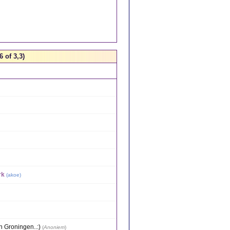
 of 3,3)
rk
(
akoe
)
n Groningen..:)
(
Anoniem
)