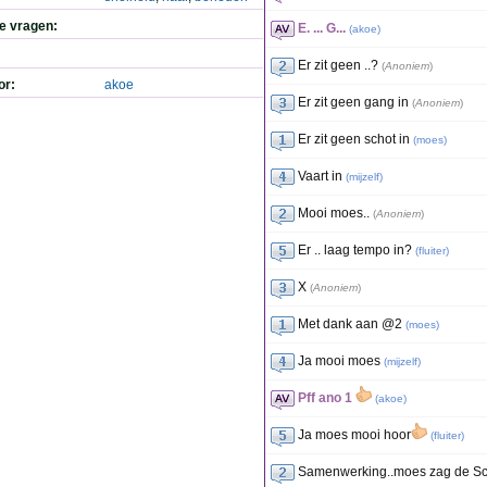
de vragen:
E. ... G...
(
akoe
)
Er zit geen ..?
(
Anoniem
)
or:
akoe
Er zit geen gang in
(
Anoniem
)
Er zit geen schot in
(
moes
)
Vaart in
(
mijzelf
)
Mooi moes..
(
Anoniem
)
Er .. laag tempo in?
(
fluiter
)
X
(
Anoniem
)
Met dank aan @2
(
moes
)
Ja mooi moes
(
mijzelf
)
Pff ano 1
(
akoe
)
Ja moes mooi hoor
(
fluiter
)
Samenwerking..moes zag de Sch