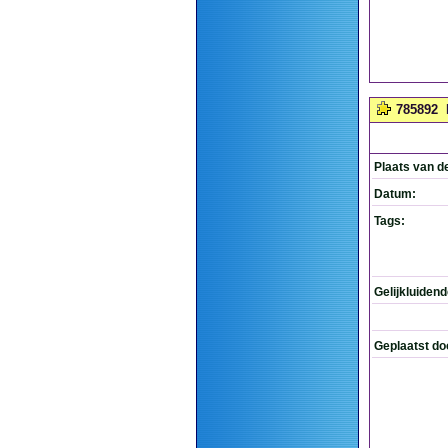
785892
Plaats van d
Datum:
Tags:
Gelijkluiden
Geplaatst do