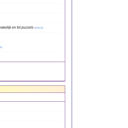
kelijk en tot puzzels
(
moes
)
e
)