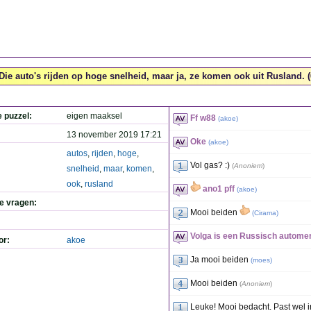
Die auto's rijden op hoge snelheid, maar ja, ze komen ook uit Rusland. (6
e puzzel:
eigen maaksel
Ff w88
(
akoe
)
13 november 2019 17:21
Oke
(
akoe
)
autos
,
rijden
,
hoge
,
Vol gas? :)
(
Anoniem
)
snelheid
,
maar
,
komen
,
ook
,
rusland
ano1 pff
(
akoe
)
de vragen:
Mooi beiden
(
Cirama
)
Volga is een Russisch autome
or:
akoe
Ja mooi beiden
(
moes
)
Mooi beiden
(
Anoniem
)
Leuke! Mooi bedacht. Past wel i