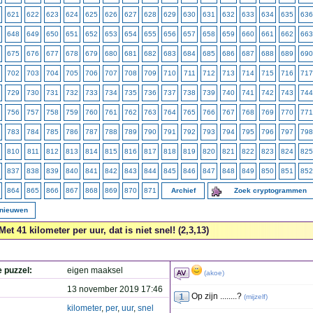
621
622
623
624
625
626
627
628
629
630
631
632
633
634
635
636
648
649
650
651
652
653
654
655
656
657
658
659
660
661
662
663
675
676
677
678
679
680
681
682
683
684
685
686
687
688
689
690
702
703
704
705
706
707
708
709
710
711
712
713
714
715
716
717
729
730
731
732
733
734
735
736
737
738
739
740
741
742
743
744
756
757
758
759
760
761
762
763
764
765
766
767
768
769
770
771
783
784
785
786
787
788
789
790
791
792
793
794
795
796
797
798
810
811
812
813
814
815
816
817
818
819
820
821
822
823
824
825
837
838
839
840
841
842
843
844
845
846
847
848
849
850
851
852
864
865
866
867
868
869
870
871
Archief
Zoek cryptogrammen
rnieuwen
Met 41 kilometer per uur, dat is niet snel! (2,3,13)
e puzzel:
eigen maaksel
(
akoe
)
13 november 2019 17:46
Op zijn ........?
(
mijzelf
)
kilometer
,
per
,
uur
,
snel