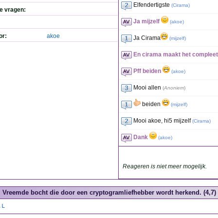
Elfendertigste
(
Cirama
)
de vragen:
Ja mijzelf
(
akoe
)
or:
akoe
Ja Cirama
(
mijzelf
)
En cirama maakt het compleet
Pff beiden
(
akoe
)
Mooi allen
(
Anoniem
)
beiden
(
mijzelf
)
Mooi akoe, hi5 mijzelf
(
Cirama
)
Dank
(
akoe
)
Reageren is niet meer mogelijk.
Vreemde bocht die door een cryptogramliefhebber wordt herkend. (4,7)
.L