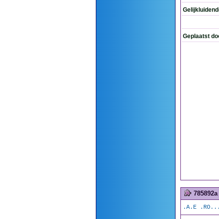
Gelijkluiden
Geplaatst do
785892a
.A.E .RO..