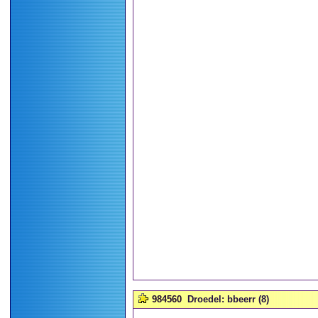
984560
Droedel: bbeerr (8)