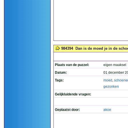
984394
Dan is de moed je in de scho
Plaats van de puzzel:
eigen maaksel
Datum:
01 december 2
Tags:
moed
,
schoene
gezonken
Gelijkluidende vragen:
Geplaatst door:
akoe