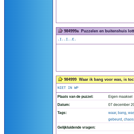
984999a
Puzzelen en buitenshuis lott
.I..I..E.
984999
Waar ik bang voor was, is toc
NIET IN WP
Plaats van de puzzel:
Eigen maaksel
Datum:
07 december 2
Tags:
waar
,
bang
,
wa
gebeurd
,
chaos
Gelijkluidende vragen: