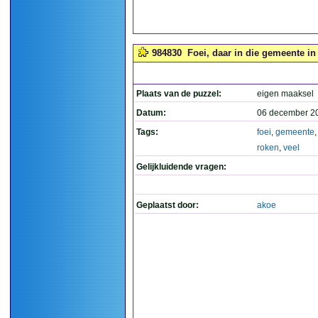
984830
Foei, daar in die gemeente in 
Plaats van de puzzel:
eigen maaksel
Datum:
06 december 2
Tags:
foei
,
gemeente
roken
,
veel
Gelijkluidende vragen:
Geplaatst door:
akoe