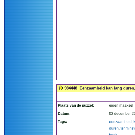
984448
Eenzaamheid kan lang duren, t
Plaats van de puzzel:
eigen maaksel
Datum:
02 december 2
Tags:
eenzaamheid
,
duren
,
tenminst