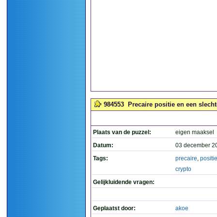
984553
Precaire positie en een slecht
Plaats van de puzzel:
eigen maaksel
Datum:
03 december 2
Tags:
precaire
,
positi
crypto
Gelijkluidende vragen:
Geplaatst door:
akoe