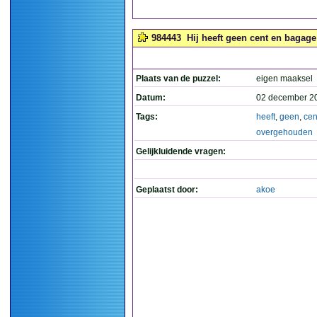
984443
Hij heeft geen cent en bagage
Plaats van de puzzel:
eigen maaksel
Datum:
02 december 2
Tags:
heeft
,
geen
,
cen
overgehouden
Gelijkluidende vragen:
Geplaatst door:
akoe