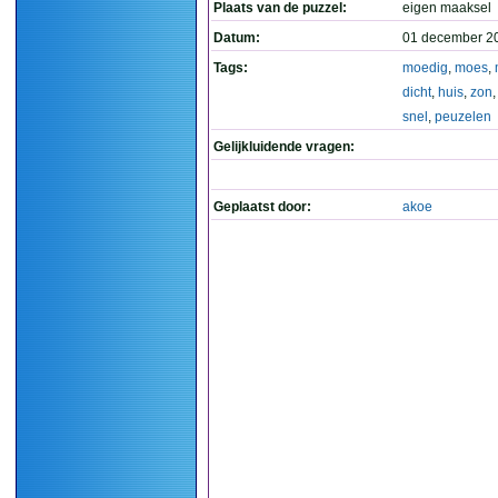
Plaats van de puzzel:
eigen maaksel
Datum:
01 december 2
Tags:
moedig
,
moes
,
dicht
,
huis
,
zon
snel
,
peuzelen
Gelijkluidende vragen:
Geplaatst door:
akoe