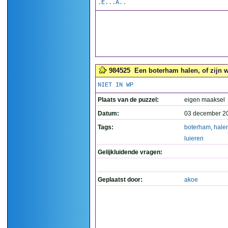
.E...A..
984525
Een boterham halen, of zijn we
NIET IN WP
Plaats van de puzzel:
eigen maaksel
Datum:
03 december 2
Tags:
boterham
,
hale
luieren
Gelijkluidende vragen:
Geplaatst door:
akoe