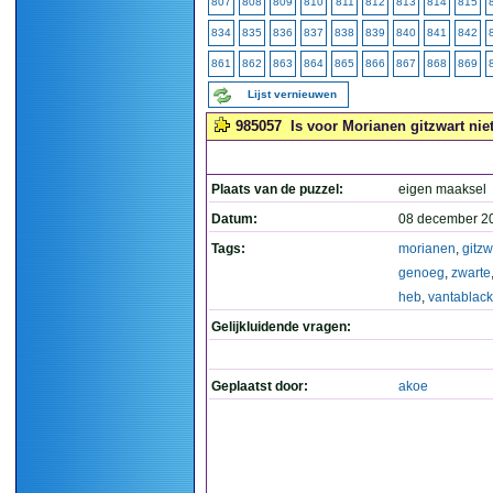
807
808
809
810
811
812
813
814
815
834
835
836
837
838
839
840
841
842
861
862
863
864
865
866
867
868
869
Lijst vernieuwen
985057
Is voor Morianen gitzwart nie
Plaats van de puzzel:
eigen maaksel
Datum:
08 december 2
Tags:
morianen
,
gitzw
genoeg
,
zwarte
heb
,
vantablack
Gelijkluidende vragen:
Geplaatst door:
akoe