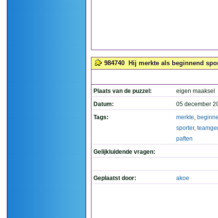
984740
Hij merkte als beginnend spor
Plaats van de puzzel:
eigen maaksel
Datum:
05 december 2
Tags:
merkte
,
beginn
sporter
,
teamge
paften
Gelijkluidende vragen:
Geplaatst door:
akoe