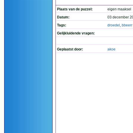
Plaats van de puzzel:
eigen maaksel
Datum:
03 december 2
Tags:
droedel
,
bbeerr
Gelijkluidende vragen:
Geplaatst door:
akoe