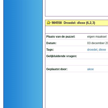
984558
Droedel: dlexe (6,2,3)
Plaats van de puzzel:
eigen maaksel
Datum:
03 december 2
Tags:
droedel
,
dlexe
Gelijkluidende vragen:
Geplaatst door:
akoe