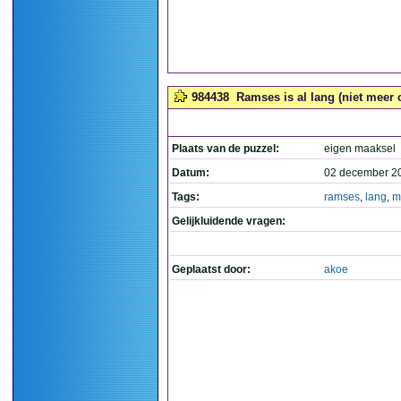
984438
Ramses is al lang (niet meer o
Plaats van de puzzel:
eigen maaksel
Datum:
02 december 2
Tags:
ramses
,
lang
,
m
Gelijkluidende vragen:
Geplaatst door:
akoe