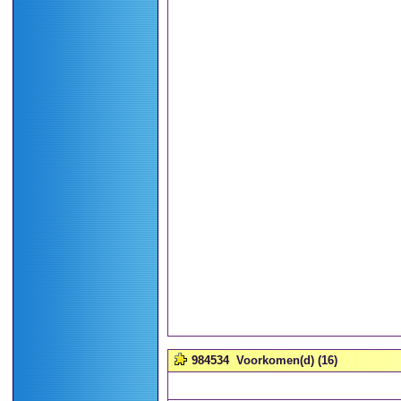
984534
Voorkomen(d) (16)