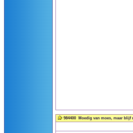
984400
Moedig van moes, maar blijf m