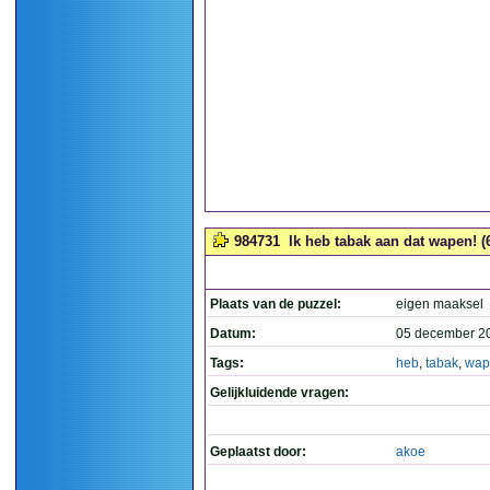
984731
Ik heb tabak aan dat wapen! (6
Plaats van de puzzel:
eigen maaksel
Datum:
05 december 2
Tags:
heb
,
tabak
,
wap
Gelijkluidende vragen:
Geplaatst door:
akoe