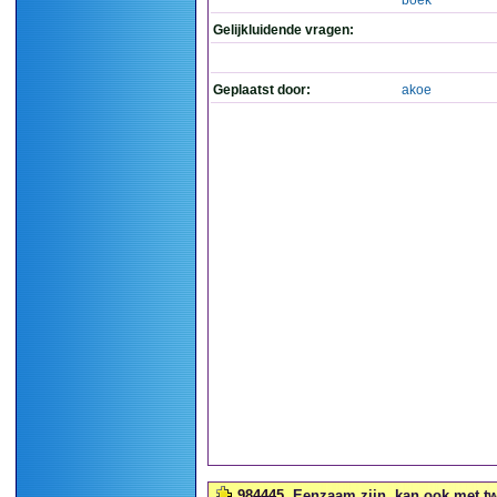
boek
Gelijkluidende vragen:
Geplaatst door:
akoe
984445
Eenzaam zijn, kan ook met tw