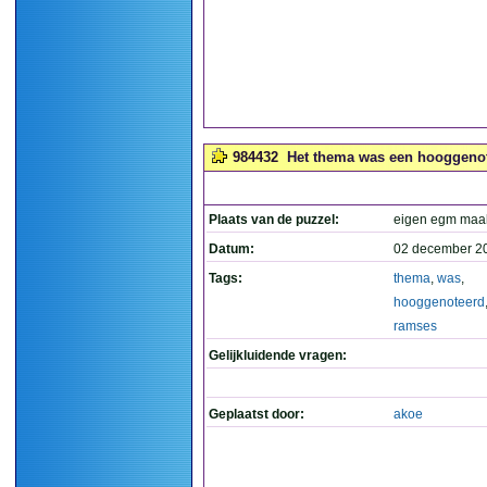
984432
Het thema was een hooggeno
Plaats van de puzzel:
eigen egm maa
Datum:
02 december 2
Tags:
thema
,
was
,
hooggenoteerd
ramses
Gelijkluidende vragen:
Geplaatst door:
akoe