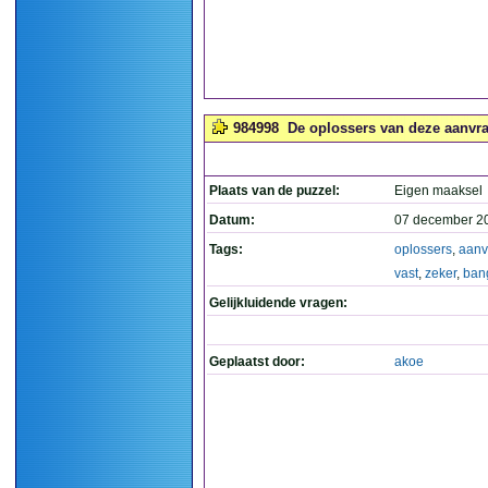
984998
De oplossers van deze aanvraa
Plaats van de puzzel:
Eigen maaksel
Datum:
07 december 2
Tags:
oplossers
,
aanv
vast
,
zeker
,
ban
Gelijkluidende vragen:
Geplaatst door:
akoe