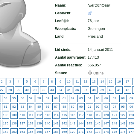
Naam:
Niet zichtbaar
Geslacht:
Leeftijd:
76 jaar
Woonplaats:
Groningen
Land:
Friesland
Lid sinds:
14 januari 2011
Aantal aanvragen:
17.413
Aantal reacties:
666.057
Status:
Offline
2
3
4
5
6
7
8
9
10
11
12
13
14
15
16
17
27
28
29
30
31
32
33
34
35
36
37
38
39
40
41
42
54
55
56
57
58
59
60
61
62
63
64
65
66
67
68
69
81
82
83
84
85
86
87
88
89
90
91
92
93
94
95
96
108
109
110
111
112
113
114
115
116
117
118
119
120
121
122
123
135
136
137
138
139
140
141
142
143
144
145
146
147
148
149
150
162
163
164
165
166
167
168
169
170
171
172
173
174
175
176
177