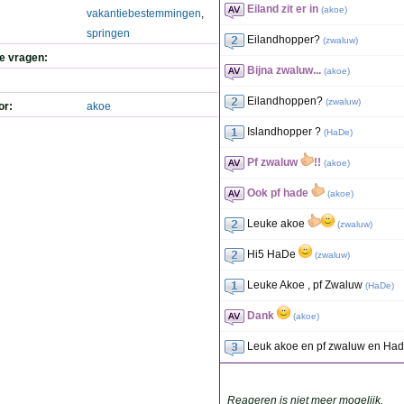
Eiland zit er in
(
akoe
)
vakantiebestemmingen
,
springen
Eilandhopper?
(
zwaluw
)
de vragen:
Bijna zwaluw...
(
akoe
)
Eilandhoppen?
(
zwaluw
)
or:
akoe
Islandhopper ?
(
HaDe
)
Pf zwaluw
!!
(
akoe
)
Ook pf hade
(
akoe
)
Leuke akoe
(
zwaluw
)
Hi5 HaDe
(
zwaluw
)
Leuke Akoe , pf Zwaluw
(
HaDe
)
Dank
(
akoe
)
Leuk akoe en pf zwaluw en Ha
Reageren is niet meer mogelijk.