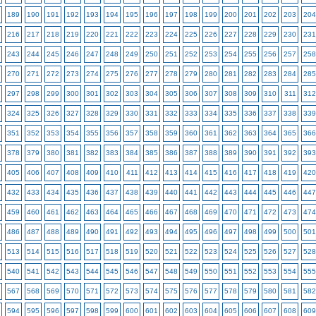
189
190
191
192
193
194
195
196
197
198
199
200
201
202
203
204
216
217
218
219
220
221
222
223
224
225
226
227
228
229
230
231
243
244
245
246
247
248
249
250
251
252
253
254
255
256
257
258
270
271
272
273
274
275
276
277
278
279
280
281
282
283
284
285
297
298
299
300
301
302
303
304
305
306
307
308
309
310
311
312
324
325
326
327
328
329
330
331
332
333
334
335
336
337
338
339
351
352
353
354
355
356
357
358
359
360
361
362
363
364
365
366
378
379
380
381
382
383
384
385
386
387
388
389
390
391
392
393
405
406
407
408
409
410
411
412
413
414
415
416
417
418
419
420
432
433
434
435
436
437
438
439
440
441
442
443
444
445
446
447
459
460
461
462
463
464
465
466
467
468
469
470
471
472
473
474
486
487
488
489
490
491
492
493
494
495
496
497
498
499
500
501
513
514
515
516
517
518
519
520
521
522
523
524
525
526
527
528
540
541
542
543
544
545
546
547
548
549
550
551
552
553
554
555
567
568
569
570
571
572
573
574
575
576
577
578
579
580
581
582
594
595
596
597
598
599
600
601
602
603
604
605
606
607
608
609