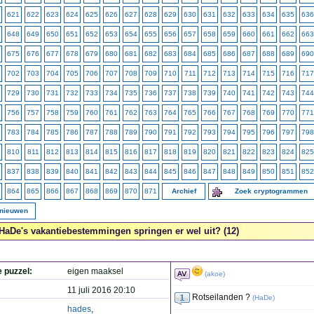
621
622
623
624
625
626
627
628
629
630
631
632
633
634
635
636
648
649
650
651
652
653
654
655
656
657
658
659
660
661
662
663
675
676
677
678
679
680
681
682
683
684
685
686
687
688
689
690
702
703
704
705
706
707
708
709
710
711
712
713
714
715
716
717
729
730
731
732
733
734
735
736
737
738
739
740
741
742
743
744
756
757
758
759
760
761
762
763
764
765
766
767
768
769
770
771
783
784
785
786
787
788
789
790
791
792
793
794
795
796
797
798
810
811
812
813
814
815
816
817
818
819
820
821
822
823
824
825
837
838
839
840
841
842
843
844
845
846
847
848
849
850
851
852
864
865
866
867
868
869
870
871
Archief
Zoek cryptogrammen
rnieuwen
HaDe's vakantiebestemmingen springen er wel uit? (12)
e puzzel:
eigen maaksel
(
akoe
)
11 juli 2016 20:10
Rotseilanden ?
(
HaDe
)
hades
,