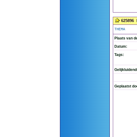
625896
THEMA
Plaats van d
Datum:
Tags:
Gelijkluiden
Geplaatst do