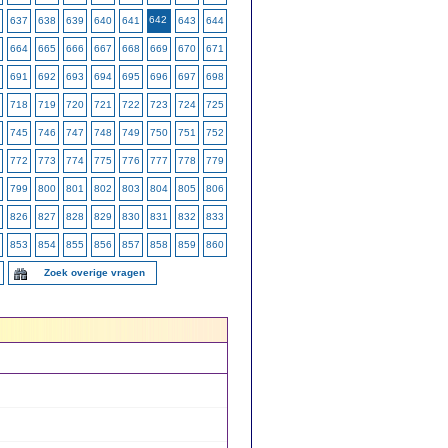
642
637
638
639
640
641
643
644
664
665
666
667
668
669
670
671
691
692
693
694
695
696
697
698
718
719
720
721
722
723
724
725
745
746
747
748
749
750
751
752
772
773
774
775
776
777
778
779
799
800
801
802
803
804
805
806
826
827
828
829
830
831
832
833
853
854
855
856
857
858
859
860
Zoek overige vragen