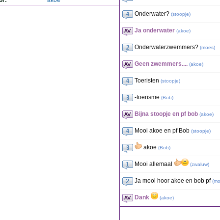
or:
akoe
Onderwater?
(
stoopje
)
Ja onderwater
(
akoe
)
Onderwaterzwemmers?
(
moes
)
Geen zwemmers....
(
akoe
)
Toeristen
(
stoopje
)
-toerisme
(
Bob
)
Bijna stoopje en pf bob
(
akoe
)
Mooi akoe en pf Bob
(
stoopje
)
akoe
(
Bob
)
Mooi allemaal
(
zwaluw
)
Ja mooi hoor akoe en bob pf
(
mo
Dank
(
akoe
)