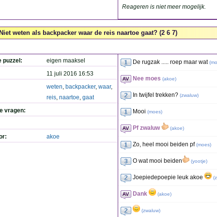
Reageren is niet meer mogelijk.
Niet weten als backpacker waar de reis naartoe gaat? (2 6 7)
e puzzel:
eigen maaksel
De rugzak ..... roep maar wat
(
mo
11 juli 2016 16:53
Nee moes
(
akoe
)
weten
,
backpacker
,
waar
,
In twijfel trekken?
(
zwaluw
)
reis
,
naartoe
,
gaat
de vragen:
Mooi
(
moes
)
Pf zwaluw
(
akoe
)
or:
akoe
Zo, heel mooi beiden pf
(
moes
)
O wat mooi beiden
(
yootje
)
Joepiedepoepie leuk akoe
(
Dank
(
akoe
)
(
zwaluw
)