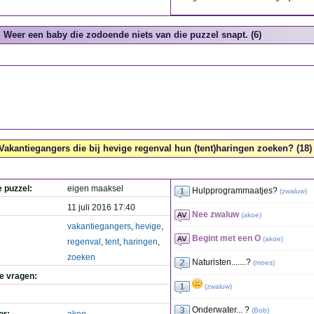
Weer een baby die zodoende niets van die puzzel snapt. (6)
Vakantiegangers die bij hevige regenval hun (tent)haringen zoeken? (18)
e puzzel:
eigen maaksel
Hulpprogrammaatjes?
(
zwaluw
)
11 juli 2016 17:40
Nee zwaluw
(
akoe
)
vakantiegangers
,
hevige
,
Begint met een O
(
akoe
)
regenval
,
tent
,
haringen
,
zoeken
Naturisten.......?
(
moes
)
de vragen:
(
zwaluw
)
Onderwater... ?
(
Bob
)