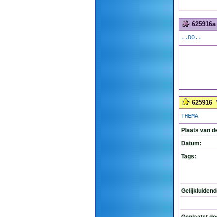
625916a
..DO..
625916
THEMA
Plaats van d
Datum:
Tags:
Gelijkluiden