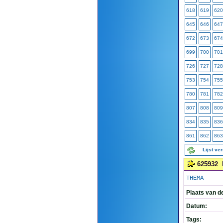
618
619
620
645
646
647
672
673
674
699
700
701
726
727
728
753
754
755
780
781
782
807
808
809
834
835
836
861
862
863
Lijst ve
625932
THEMA
Plaats van d
Datum:
Tags: