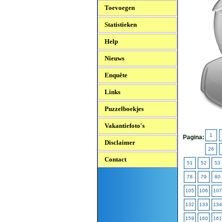
Toevoegen
Statistieken
Help
Nieuws
Enquête
Links
Puzzelboekjes
Vakantiefoto's
1
Pagina:
Disclaimer
26
Contact
51
52
53
78
79
80
105
106
107
132
133
134
159
160
161