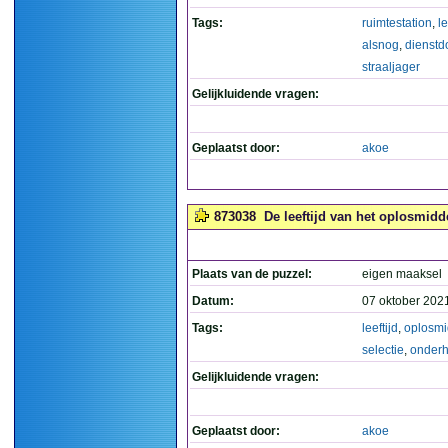
Tags:
ruimtestation
,
le
alsnog
,
dienstd
straaljager
Gelijkluidende vragen:
Geplaatst door:
akoe
873038
De leeftijd van het oplosmidde
Plaats van de puzzel:
eigen maaksel
Datum:
07 oktober 202
Tags:
leeftijd
,
oplosmi
selectie
,
onderh
Gelijkluidende vragen:
Geplaatst door:
akoe