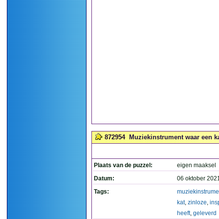
872954
Muziekinstrument waar een kat
Plaats van de puzzel:
eigen maaksel
Datum:
06 oktober 202
Tags:
muziekinstrume
kat
,
zinloze
,
ins
heeft
,
geleverd