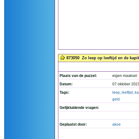
873050
Zo leep op leeftijd en de kapit
Plaats van de puzzel:
eigen maaksel
Datum:
07 oktober 202
Tags:
leep
,
leeftijd
,
ka
geld
Gelijkluidende vragen:
Geplaatst door:
akoe