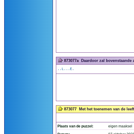
873077a
Daardoor zal bovenstaande a
..L...E.
873077
Met het toenemen van de leeft
Plaats van de puzzel:
eigen maaksel