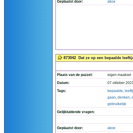
Geplaatst door:
akoe
873042
Dat ze op een bepaalde leefti
Plaats van de puzzel:
eigen maaksel
Datum:
07 oktober 202
Tags:
bepaalde
,
leefti
gaan
,
denken
,
gebruikelijk
Gelijkluidende vragen:
Geplaatst door:
akoe