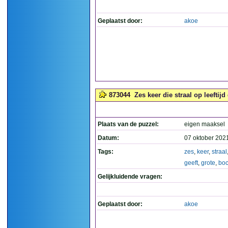
Geplaatst door:
akoe
873044
Zes keer die straal op leeftijd
Plaats van de puzzel:
eigen maaksel
Datum:
07 oktober 202
Tags:
zes
,
keer
,
straal
geeft
,
grote
,
boc
Gelijkluidende vragen:
Geplaatst door:
akoe