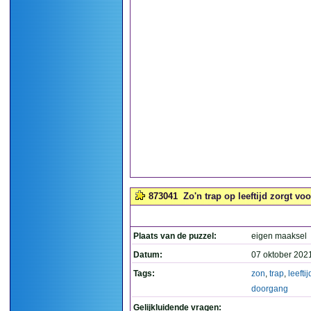
873041
Zo'n trap op leeftijd zorgt vo
Plaats van de puzzel:
eigen maaksel
Datum:
07 oktober 202
Tags:
zon
,
trap
,
leeftij
doorgang
Gelijkluidende vragen: