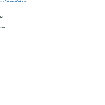
voor het e-mailadres»
.NU
iden