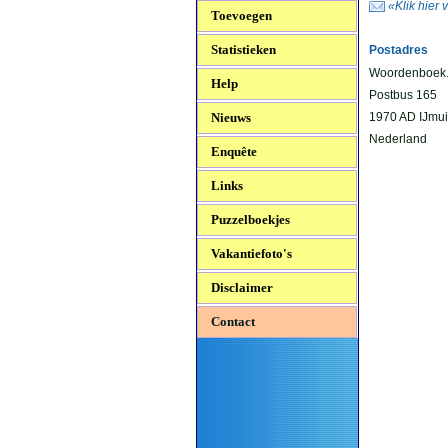
«Klik hier 
Toevoegen
Statistieken
Postadres
Woordenboek
Help
Postbus 165
Nieuws
1970 AD IJmu
Nederland
Enquête
Links
Puzzelboekjes
Vakantiefoto's
Disclaimer
Contact