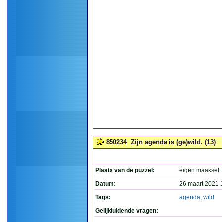
850234
Zijn agenda is (ge)wild. (13)
Plaats van de puzzel:
eigen maaksel
Datum:
26 maart 2021 
Tags:
agenda
,
wild
Gelijkluidende vragen: