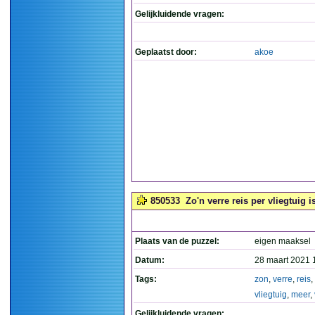
Gelijkluidende vragen:
Geplaatst door:
akoe
850533
Zo'n verre reis per vliegtuig i
Plaats van de puzzel:
eigen maaksel
Datum:
28 maart 2021 
Tags:
zon
,
verre
,
reis
,
vliegtuig
,
meer
,
Gelijkluidende vragen: