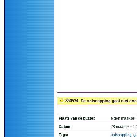
850534
De ontsnapping gaat niet door
Plaats van de puzzel:
eigen maaksel
Datum:
28 maart 2021 
Tags:
ontsnapping
,
ga