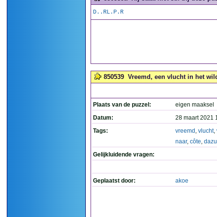
D..RL.P.R
850539
Vreemd, een vlucht in het wil
Plaats van de puzzel:
eigen maaksel
Datum:
28 maart 2021 
Tags:
vreemd
,
vlucht
,
naar
,
côte
,
dazu
Gelijkluidende vragen:
Geplaatst door:
akoe