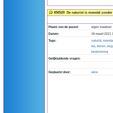
850529
De naturist is meestal zonder
Plaats van de puzzel:
eigen maaksel
Datum:
28 maart 2021 
Tags:
naturist
,
meesta
tas
,
kleren
,
weg
bestemming
Gelijkluidende vragen:
Geplaatst door:
akoe