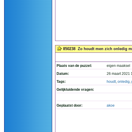
850238
Zo houdt men zich onledig me
Plaats van de puzzel:
eigen maaksel
Datum:
26 maart 2021 
Tags:
houdt
,
onledig
,
Gelijkluidende vragen:
Geplaatst door:
akoe