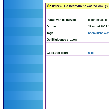
850532
De heenvlucht was zo om. (3,
Plaats van de puzzel:
eigen maaksel
Datum:
28 maart 2021 
Tags:
heenvlucht
,
wa
Gelijkluidende vragen:
Geplaatst door:
akoe