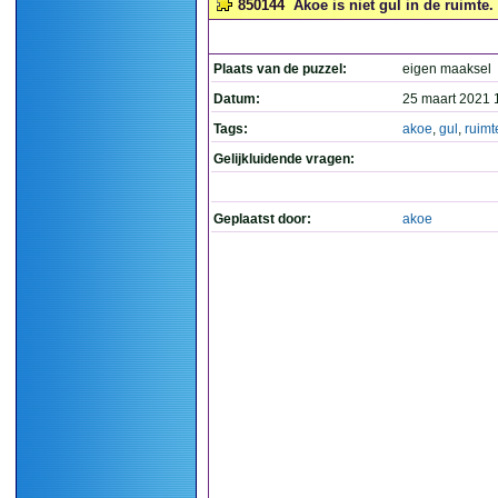
850144
Akoe is niet gul in de ruimte. 
Plaats van de puzzel:
eigen maaksel
Datum:
25 maart 2021 
Tags:
akoe
,
gul
,
ruimt
Gelijkluidende vragen:
Geplaatst door:
akoe