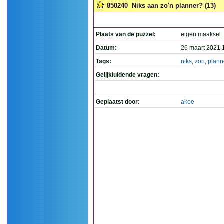
850240
Niks aan zo'n planner? (13)
Plaats van de puzzel:
eigen maaksel
Datum:
26 maart 2021 
Tags:
niks
,
zon
,
plann
Gelijkluidende vragen:
Geplaatst door:
akoe