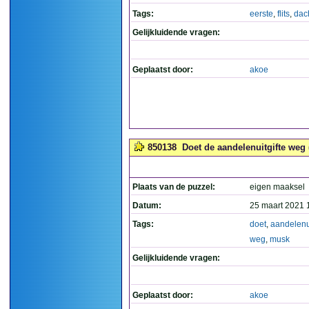
Tags:
eerste
,
flits
,
dac
Gelijkluidende vragen:
Geplaatst door:
akoe
850138
Doet de aandelenuitgifte weg 
Plaats van de puzzel:
eigen maaksel
Datum:
25 maart 2021 
Tags:
doet
,
aandelenui
weg
,
musk
Gelijkluidende vragen:
Geplaatst door:
akoe