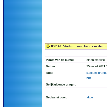
850147
Stadium van Uranus in de ruimt
Plaats van de puzzel:
eigen maaksel
Datum:
25 maart 2021 
Tags:
stadium
,
uranu
brrr
Gelijkluidende vragen:
Geplaatst door:
akoe