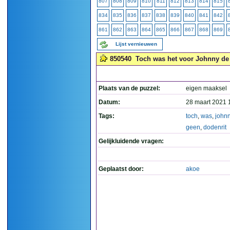
807
808
809
810
811
812
813
814
815
834
835
836
837
838
839
840
841
842
861
862
863
864
865
866
867
868
869
Lijst vernieuwen
850540
Toch was het voor Johnny de M
Plaats van de puzzel:
eigen maaksel
Datum:
28 maart 2021 
Tags:
toch
,
was
,
john
geen
,
dodenrit
Gelijkluidende vragen:
Geplaatst door:
akoe