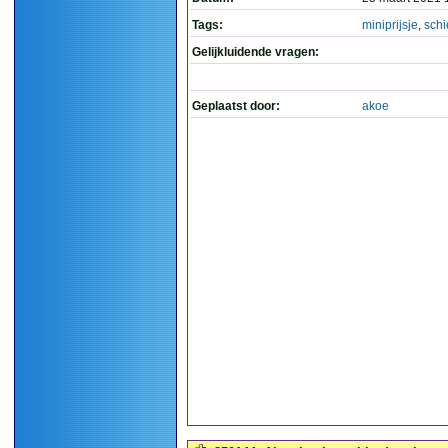
Tags:
miniprijsje
,
schi
Gelijkluidende vragen:
Geplaatst door:
akoe