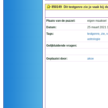
850149
Dit testgenre zie je vaak bij de
Plaats van de puzzel:
eigen maaksel
Datum:
25 maart 2021 
Tags:
testgenre
,
zie
,
v
astrologie
Gelijkluidende vragen:
Geplaatst door:
akoe