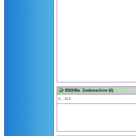
850240a
Zoekmachine (6)
G..GLE