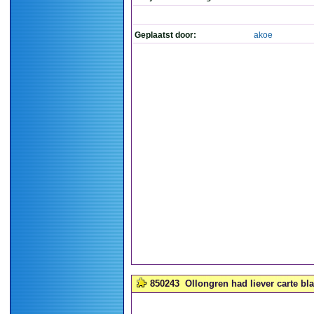
Geplaatst door:
akoe
850243
Ollongren had liever carte bl