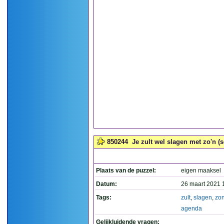
850244
Je zult wel slagen met zo'n (
Plaats van de puzzel:
eigen maaksel
Datum:
26 maart 2021 
Tags:
zult
,
slagen
,
zo
agenda
Gelijkluidende vragen: