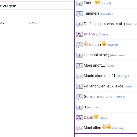
Foei 1
(
mijzelf
)
de vragen:
Trimmers
(
stoopje
)
or:
akoe
De finse spits was er al :)
(
Anoni
Pf ano 1
(
akoe
)
beiden
(
mijzelf
)
Ha mooi akoe:)
(
Anoniem
)
Mooi ano*1..
(
roos
)
Mooie akoe en pf 1
(
stoopje
)
Pd..ano*1 en leuk, akoe
(
roos
)
Gemist, mooi allen
(
moes
)
:)
(
Anoniem
)
Dank
(
akoe
)
Mooi allen
(
zwaluw
)