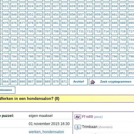
621
622
623
624
625
626
627
628
629
630
631
632
633
634
635
636
648
649
650
651
652
653
654
655
656
657
658
659
660
661
662
663
675
676
677
678
679
680
681
682
683
684
685
686
687
688
689
690
702
703
704
705
706
707
708
709
710
711
712
713
714
715
716
717
729
730
731
732
733
734
735
736
737
738
739
740
741
742
743
744
756
757
758
759
760
761
762
763
764
765
766
767
768
769
770
771
783
784
785
786
787
788
789
790
791
792
793
794
795
796
797
798
810
811
812
813
814
815
816
817
818
819
820
821
822
823
824
825
837
838
839
840
841
842
843
844
845
846
847
848
849
850
851
852
864
865
866
867
868
869
870
871
Archief
Zoek cryptogrammen
rnieuwen
Werken in een hondensalon? (8)
e puzzel:
eigen maaksel
Ff w88
(
akoe
)
01 november 2015 16:30
Trimbaan
(
Anoniem
)
werken
,
hondensalon