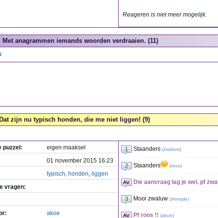
Reageren is niet meer mogelijk.
Met anagrammen iemands woorden verdraaien. (11)
N
Dat zijn nu typisch honden, die me niet liggen! (9)
e puzzel:
eigen maaksel
Staanders
(
zwaluw
)
01 november 2015 16:23
Staanders
(
roos
)
typisch
,
honden
,
liggen
Die aanvraag lag je wel, pf zwa
de vragen:
Mooi zwaluw
(
stoopje
)
or:
akoe
Pf roos !!
(
akoe
)