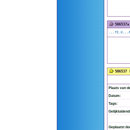
586537a
...TE.K...
586537
Plaats van d
Datum:
Tags:
Gelijkluiden
Geplaatst do