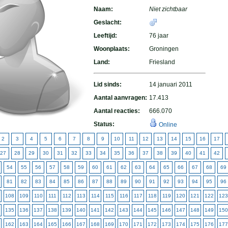
Naam:
Niet zichtbaar
Geslacht:
Leeftijd:
76 jaar
Woonplaats:
Groningen
Land:
Friesland
Lid sinds:
14 januari 2011
Aantal aanvragen:
17.413
Aantal reacties:
666.070
Status:
Online
2
3
4
5
6
7
8
9
10
11
12
13
14
15
16
17
27
28
29
30
31
32
33
34
35
36
37
38
39
40
41
42
54
55
56
57
58
59
60
61
62
63
64
65
66
67
68
69
81
82
83
84
85
86
87
88
89
90
91
92
93
94
95
96
108
109
110
111
112
113
114
115
116
117
118
119
120
121
122
123
135
136
137
138
139
140
141
142
143
144
145
146
147
148
149
150
162
163
164
165
166
167
168
169
170
171
172
173
174
175
176
177