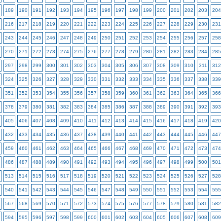
189
190
191
192
193
194
195
196
197
198
199
200
201
202
203
204
216
217
218
219
220
221
222
223
224
225
226
227
228
229
230
231
243
244
245
246
247
248
249
250
251
252
253
254
255
256
257
258
270
271
272
273
274
275
276
277
278
279
280
281
282
283
284
285
297
298
299
300
301
302
303
304
305
306
307
308
309
310
311
312
324
325
326
327
328
329
330
331
332
333
334
335
336
337
338
339
351
352
353
354
355
356
357
358
359
360
361
362
363
364
365
366
378
379
380
381
382
383
384
385
386
387
388
389
390
391
392
393
405
406
407
408
409
410
411
412
413
414
415
416
417
418
419
420
432
433
434
435
436
437
438
439
440
441
442
443
444
445
446
447
459
460
461
462
463
464
465
466
467
468
469
470
471
472
473
474
486
487
488
489
490
491
492
493
494
495
496
497
498
499
500
501
513
514
515
516
517
518
519
520
521
522
523
524
525
526
527
528
540
541
542
543
544
545
546
547
548
549
550
551
552
553
554
555
567
568
569
570
571
572
573
574
575
576
577
578
579
580
581
582
594
595
596
597
598
599
600
601
602
603
604
605
606
607
608
609