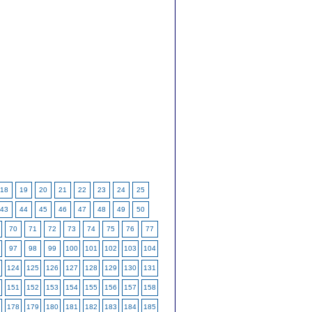
18
19
20
21
22
23
24
25
43
44
45
46
47
48
49
50
70
71
72
73
74
75
76
77
97
98
99
100
101
102
103
104
124
125
126
127
128
129
130
131
151
152
153
154
155
156
157
158
178
179
180
181
182
183
184
185