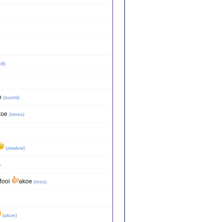
lf
)
n
(
suomi
)
koe
(
moes
)
(
zwaluw
)
)
.Mooi
akoe
(
roos
)
(
akoe
)