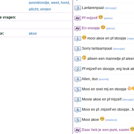
avondrondje
,
weet
,
hond
,
Lantarenpaal
(
stoopje
)
allicht
,
vinden
de vragen:
Pf mijzelf
(
akoe
)
En stoopje
(
akoe
)
or:
akoe
mooi akoe en pf stoopje
(
mijze
Sorry lantaarnpaal
(
stoopje
)
alleen een mannetje pf alee
Pf mijzelf en stoopje, erg leuk a
Allen, dus
(
suomi
)
Mooi en snel mij en stoopje
Mooie akoe en pf mijzelf
(
stoopje
Mooi en pf..mijzelf en stoopje..
Mooi akoe
(
zwaluw
)
Daar heb je een punt, suomi