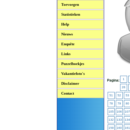
Toevoegen
Statistieken
Help
Nieuws
Enquête
Links
Puzzelboekjes
Vakantiefoto's
1
Pagina:
Disclaimer
26
Contact
51
52
53
78
79
80
105
106
107
132
133
134
159
160
161