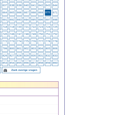
637
638
639
640
641
642
643
644
670
664
665
666
667
668
669
671
691
692
693
694
695
696
697
698
718
719
720
721
722
723
724
725
745
746
747
748
749
750
751
752
772
773
774
775
776
777
778
779
799
800
801
802
803
804
805
806
826
827
828
829
830
831
832
833
853
854
855
856
857
858
859
860
Zoek overige vragen