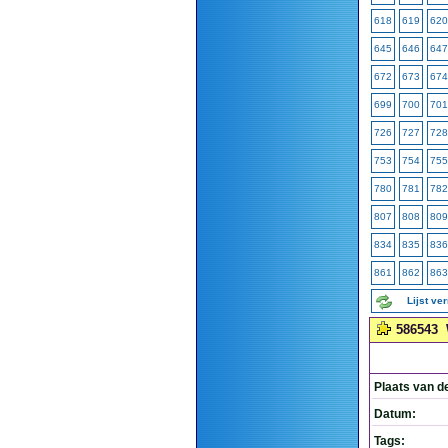
618
619
620
645
646
647
672
673
674
699
700
701
726
727
728
753
754
755
780
781
782
807
808
809
834
835
836
861
862
863
Lijst ve
586543
Plaats van d
Datum:
Tags: