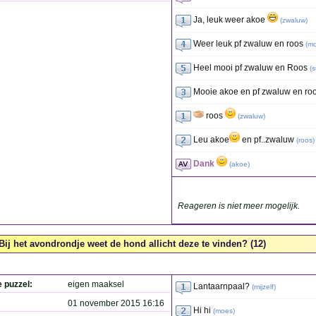
Ja, leuk weer akoe
(
zwaluw
)
Weer leuk pf zwaluw en roos
(
m
Heel mooi pf zwaluw en Roos
(
s
Mooie akoe en pf zwaluw en ro
roos
(
zwaluw
)
Leu akoe
en pf..zwaluw
(
roos
)
Dank
(
akoe
)
Reageren is niet meer mogelijk.
Bij het avondrondje weet de hond allicht deze te vinden? (12)
e puzzel:
eigen maaksel
Lantaarnpaal?
(
mijzelf
)
01 november 2015 16:16
Hi hi
(
moes
)