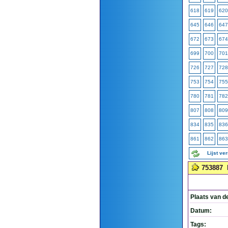
618
619
620
645
646
647
672
673
674
699
700
701
726
727
728
753
754
755
780
781
782
807
808
809
834
835
836
861
862
863
Lijst ve
753887
Plaats van d
Datum:
Tags: