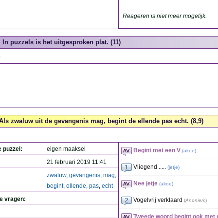
Reageren is niet meer mogelijk.
In puzzels is het uitgesproken plat. (11)
.
Als zwaluw uit de gevangenis mag, begint de ellende pas echt. (8,9)
e puzzel:
eigen maaksel
Begint met een V
(
akoe
)
21 februari 2019 11:41
Vliegend .....
(
jetje
)
zwaluw
,
gevangenis
,
mag
,
Nee jetje
(
akoe
)
begint
,
ellende
,
pas
,
echt
de vragen:
Vogelvrij verklaard
(
Anoniem
)
Tweede woord begint ook met 