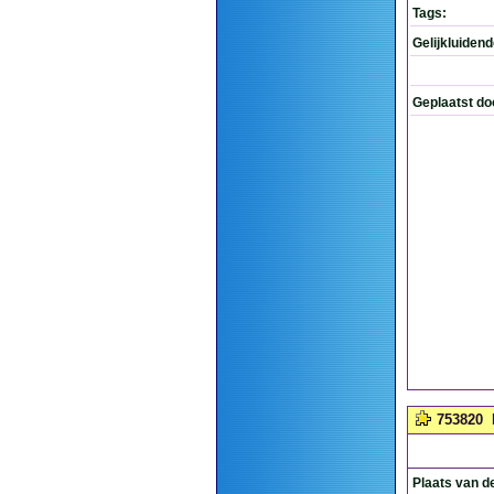
Tags:
Gelijkluiden
Geplaatst do
753820
Plaats van d