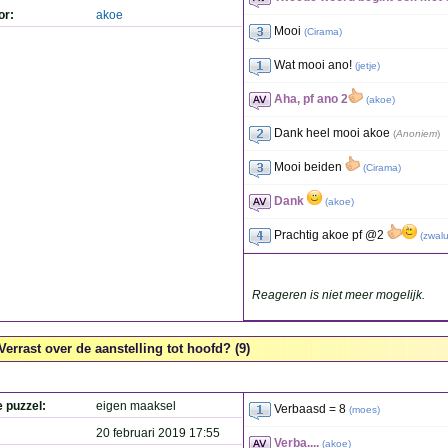
or:
akoe
Mooi
(
Cirama
)
Wat mooi ano!
(
jetje
)
Aha, pf ano 2
(
akoe
)
Dank heel mooi akoe
(
Anoniem
)
Mooi beiden
(
Cirama
)
Dank
(
akoe
)
Prachtig akoe pf @2
(
zwal
Reageren is niet meer mogelijk.
Verrast over de aanstelling tot hoofd? (9)
e puzzel:
eigen maaksel
Verbaasd = 8
(
moes
)
20 februari 2019 17:55
Verba....
(
akoe
)