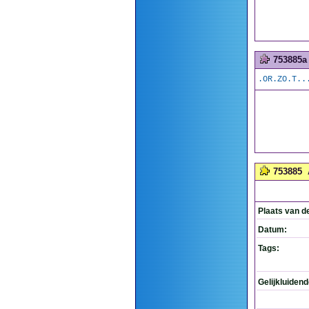
753885a
.OR.ZO.T..
753885
Plaats van d
Datum:
Tags:
Gelijkluiden