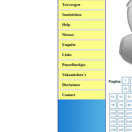
Toevoegen
Statistieken
Help
Nieuws
Enquête
Links
Puzzelboekjes
Vakantiefoto's
1
Pagina:
Disclaimer
26
Contact
51
52
53
78
79
80
105
106
107
132
133
134
159
160
161