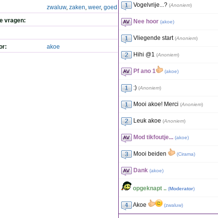
Vogelvrije...?
(
Anoniem
)
zwaluw
,
zaken
,
weer
,
goed
de vragen:
Nee hoor
(
akoe
)
Vliegende start
(
Anoniem
)
or:
akoe
Hihi @1
(
Anoniem
)
Pf ano 1
(
akoe
)
:)
(
Anoniem
)
Mooi akoe! Merci
(
Anoniem
)
Leuk akoe
(
Anoniem
)
Mod tikfoutje...
(
akoe
)
Mooi beiden
(
Cirama
)
Dank
(
akoe
)
opgeknapt ..
(
Moderator
)
Akoe
(
zwaluw
)