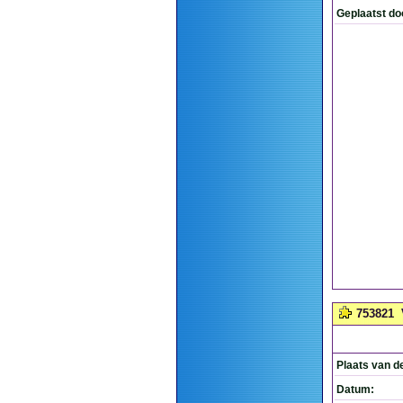
Geplaatst do
753821
Plaats van d
Datum: