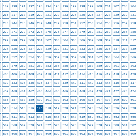
189
190
191
192
193
194
195
196
197
198
199
200
201
202
203
204
216
217
218
219
220
221
222
223
224
225
226
227
228
229
230
231
243
244
245
246
247
248
249
250
251
252
253
254
255
256
257
258
270
271
272
273
274
275
276
277
278
279
280
281
282
283
284
285
297
298
299
300
301
302
303
304
305
306
307
308
309
310
311
312
324
325
326
327
328
329
330
331
332
333
334
335
336
337
338
339
351
352
353
354
355
356
357
358
359
360
361
362
363
364
365
366
378
379
380
381
382
383
384
385
386
387
388
389
390
391
392
393
405
406
407
408
409
410
411
412
413
414
415
416
417
418
419
420
432
433
434
435
436
437
438
439
440
441
442
443
444
445
446
447
459
460
461
462
463
464
465
466
467
468
469
470
471
472
473
474
486
487
488
489
490
491
492
493
494
495
496
497
498
499
500
501
517
513
514
515
516
518
519
520
521
522
523
524
525
526
527
528
540
541
542
543
544
545
546
547
548
549
550
551
552
553
554
555
567
568
569
570
571
572
573
574
575
576
577
578
579
580
581
582
594
595
596
597
598
599
600
601
602
603
604
605
606
607
608
609