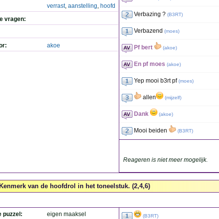
verrast
,
aanstelling
,
hoofd
Verbazing ?
(
B3RT
)
de vragen:
Verbazend
(
moes
)
or:
akoe
Pf bert
(
akoe
)
En pf moes
(
akoe
)
Yep mooi b3rt pf
(
moes
)
allen
(
mijzelf
)
Dank
(
akoe
)
Mooi beiden
(
B3RT
)
Reageren is niet meer mogelijk.
Kenmerk van de hoofdrol in het toneelstuk. (2,4,6)
e puzzel:
eigen maaksel
(
B3RT
)