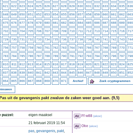
621
622
623
624
625
626
627
628
629
630
631
632
633
634
635
636
648
649
650
651
652
653
654
655
656
657
658
659
660
661
662
663
675
676
677
678
679
680
681
682
683
684
685
686
687
688
689
690
702
703
704
705
706
707
708
709
710
711
712
713
714
715
716
717
729
730
731
732
733
734
735
736
737
738
739
740
741
742
743
744
756
757
758
759
760
761
762
763
764
765
766
767
768
769
770
771
783
784
785
786
787
788
789
790
791
792
793
794
795
796
797
798
810
811
812
813
814
815
816
817
818
819
820
821
822
823
824
825
837
838
839
840
841
842
843
844
845
846
847
848
849
850
851
852
864
865
866
867
868
869
870
871
Archief
Zoek cryptogrammen
rnieuwen
Pas uit de gevangenis pakt zwaluw de zaken weer goed aan. (9,5)
e puzzel:
eigen maaksel
Ff w88
(
akoe
)
21 februari 2019 11:54
Oke
(
akoe
)
pas
,
gevangenis
,
pakt
,