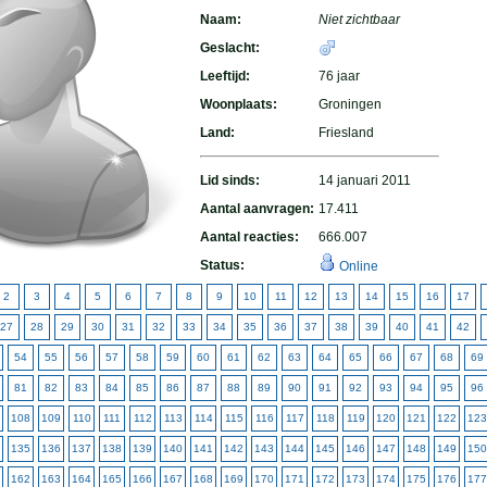
Naam:
Niet zichtbaar
Geslacht:
Leeftijd:
76 jaar
Woonplaats:
Groningen
Land:
Friesland
Lid sinds:
14 januari 2011
Aantal aanvragen:
17.411
Aantal reacties:
666.007
Status:
Online
2
3
4
5
6
7
8
9
10
11
12
13
14
15
16
17
27
28
29
30
31
32
33
34
35
36
37
38
39
40
41
42
54
55
56
57
58
59
60
61
62
63
64
65
66
67
68
69
81
82
83
84
85
86
87
88
89
90
91
92
93
94
95
96
108
109
110
111
112
113
114
115
116
117
118
119
120
121
122
123
135
136
137
138
139
140
141
142
143
144
145
146
147
148
149
150
162
163
164
165
166
167
168
169
170
171
172
173
174
175
176
177