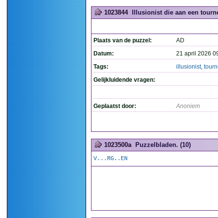
1023844
Illusionist die aan een tourne
Plaats van de puzzel:
AD
Datum:
21 april 2026 0
Tags:
illusionist
,
tour
Gelijkluidende vragen:
Geplaatst door:
Anoniem
1023500a
Puzzelbladen. (10)
V...RG..EN