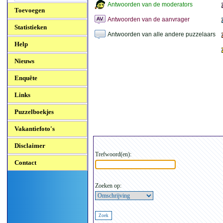
Antwoorden van de moderators
Toevoegen
Antwoorden van de aanvrager
Statistieken
Antwoorden van alle andere puzzelaars
Help
Nieuws
Enquête
Links
Puzzelboekjes
Vakantiefoto's
Disclaimer
Trefwoord(en):
Contact
Zoeken op: