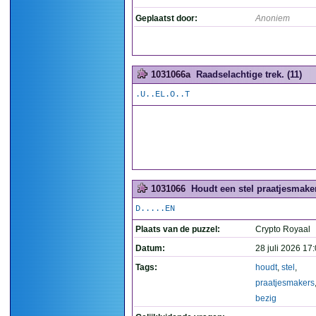
Geplaatst door:
Anoniem
1031066a
Raadselachtige trek. (11)
.U..EL.O..T
1031066
Houdt een stel praatjesmaker
D.....EN
Plaats van de puzzel:
Crypto Royaal
Datum:
28 juli 2026 17
Tags:
houdt
,
stel
,
praatjesmakers
bezig