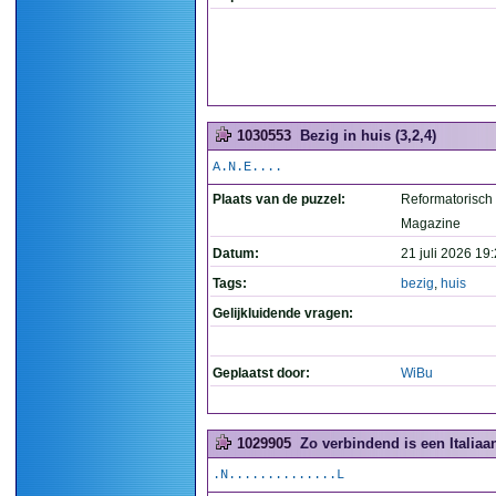
1030553
Bezig in huis (3,2,4)
A.N.E....
Plaats van de puzzel:
Reformatorisch
Magazine
Datum:
21 juli 2026 19
Tags:
bezig
,
huis
Gelijkluidende vragen:
Geplaatst door:
WiBu
1029905
Zo verbindend is een Italiaa
.N..............L