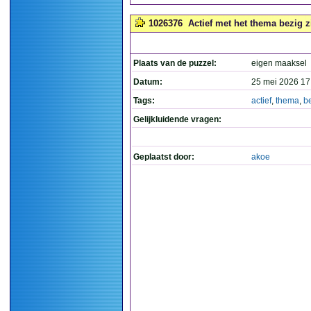
1026376
Actief met het thema bezig zi
Plaats van de puzzel:
eigen maaksel
Datum:
25 mei 2026 17
Tags:
actief
,
thema
,
b
Gelijkluidende vragen:
Geplaatst door:
akoe