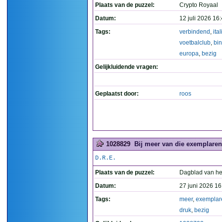
Plaats van de puzzel:
Crypto Royaal
Datum:
12 juli 2026 16
Tags:
verbindend
,
ita
voetbalclub
,
bi
europa
,
bezig
Gelijkluidende vragen:
Geplaatst door:
roos
1028829
Bij meer van die exemplaren 
D.R.E.
Plaats van de puzzel:
Dagblad van he
Datum:
27 juni 2026 16
Tags:
meer
,
exemplar
druk
,
bezig