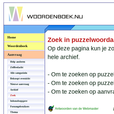
Woordenboek.NU
Home
Zoek in puzzelwoord
Woordenboek
Op deze pagina kun je zo
Aanvraag
hele archief.
Help anderen
Zelfbedacht
- Om te zoeken op puzzel
Alle categorieën
Beknopt overzicht
- Om te zoeken op puzzelb
Nieuwe aanvraag
Archief
- Om te zoeken op aanvr
Zoek
Inhoudsopgave
Forumgebruikers
Antwoorden van de Webmaster
Thema