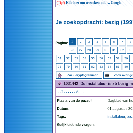
(Tip!)
Klik hier om te zoeken m.b.v. Google
Je zoekopdracht: bezig (199
1
2
3
4
5
6
7
8
Pagina:
26
27
28
29
30
31
32
33
51
52
53
54
55
56
57
58
59
78
79
80
81
82
83
84
85
86
Zoek cryptogrammen
Zoek overig
1031442
De installateur is zó bezig 
..I......V...
Plaats van de puzzel:
Dagblad van he
Datum:
01 augustus 20
Tags:
installateur
,
bez
Gelijkluidende vragen: