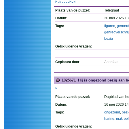
M.N....M.N
Plaats van de puzzel:
Telegraaf
Datum:
20 mei 2026 13
Tags:
figuren
,
geroer
genreoverschri
bezig
Gelijkluidende vragen:
Geplaatst door:
Anoniem
1025671
Hij is ongezond bezig aan he
R.....
Plaats van de puzzel:
Dagblad van he
Datum:
16 mei 2026 14
Tags:
ongezond
,
bezi
haring
,
makreel
Gelijkluidende vragen: