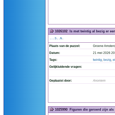
1026102
Is met twintig al bezig er ee
...S..N.
Plaats van de puzzel:
Groene Amste
Datum:
21 mei 2026 20
Tags:
twintig
,
bezig
,
e
Gelijkluidende vragen:
Geplaatst door:
Anoniem
1025990
Figuren die geroerd zijn als