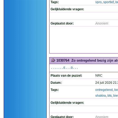
Tags:
vpro
,
sportief
,
b
Gelijkluidende vragen:
Geplaatst door:
Anoniem
1030764
Zo ontregelend bezig zijn al
.......E...O...
Plaats van de puzzel:
NRC
Datum:
24 juli 2026 21
Tags:
ontregelend
,
be
shakira
,
bts
,
bie
Gelijkluidende vragen:
Geplaatst door:
Anoniem