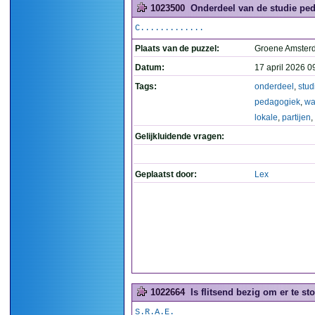
1023500
Onderdeel van de studie peda
C.............
Plaats van de puzzel:
Groene Amste
Datum:
17 april 2026 0
Tags:
onderdeel
,
stud
pedagogiek
,
wa
lokale
,
partijen
,
Gelijkluidende vragen:
Geplaatst door:
Lex
1022664
Is flitsend bezig om er te s
S.R.A.E.