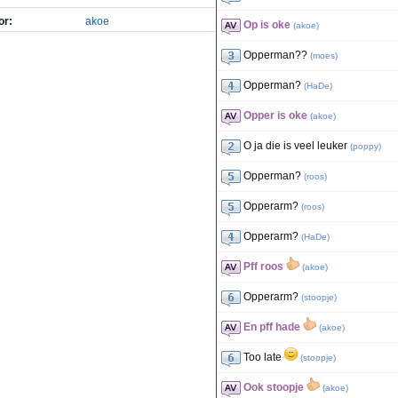
or:
akoe
Op is oke
(
akoe
)
Opperman??
(
moes
)
Opperman?
(
HaDe
)
Opper is oke
(
akoe
)
O ja die is veel leuker
(
poppy
)
Opperman?
(
roos
)
Opperarm?
(
roos
)
Opperarm?
(
HaDe
)
Pff roos
(
akoe
)
Opperarm?
(
stoopje
)
En pff hade
(
akoe
)
Too late
(
stoopje
)
Ook stoopje
(
akoe
)