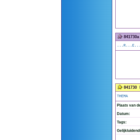
841730a
...R...E..
841730
THEMA
Plaats van d
Datum:
Tags:
Gelijkluiden