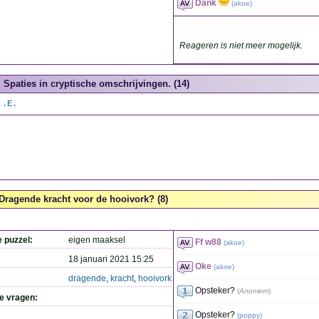
Dank
(
akoe
)
Reageren is niet meer mogelijk.
Spaties in cryptische omschrijvingen. (14)
..E.
Dragende kracht voor de hooivork? (8)
e puzzel:
eigen maaksel
Ff w88
(
akoe
)
18 januari 2021 15:25
Oke
(
akoe
)
dragende
,
kracht
,
hooivork
Opsteker?
(
Anoniem
)
de vragen:
Opsteker?
(
poppy
)