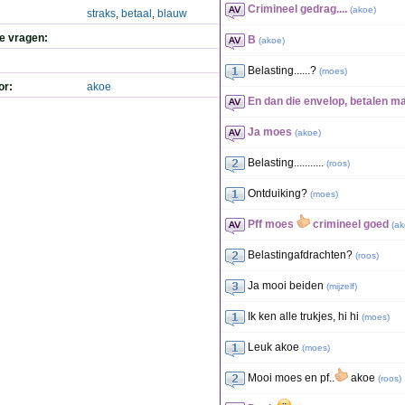
Crimineel gedrag....
(
akoe
)
straks
,
betaal
,
blauw
de vragen:
B
(
akoe
)
Belasting......?
(
moes
)
or:
akoe
En dan die envelop, betalen m
Ja moes
(
akoe
)
Belasting...........
(
roos
)
Ontduiking?
(
moes
)
Pff moes
crimineel goed
(
ak
Belastingafdrachten?
(
roos
)
Ja mooi beiden
(
mijzelf
)
Ik ken alle trukjes, hi hi
(
moes
)
Leuk akoe
(
moes
)
Mooi moes en pf..
akoe
(
roos
)