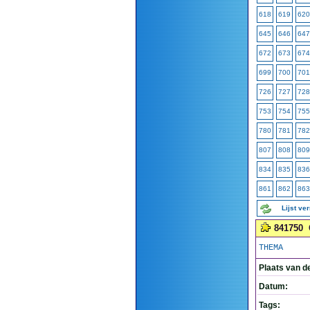
618
619
620
645
646
647
672
673
674
699
700
701
726
727
728
753
754
755
780
781
782
807
808
809
834
835
836
861
862
863
Lijst ve
841750
THEMA
Plaats van d
Datum:
Tags: