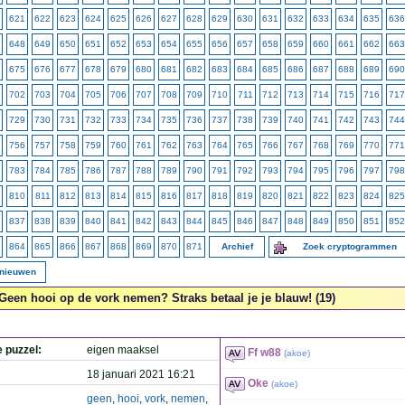
621
622
623
624
625
626
627
628
629
630
631
632
633
634
635
636
648
649
650
651
652
653
654
655
656
657
658
659
660
661
662
663
675
676
677
678
679
680
681
682
683
684
685
686
687
688
689
690
702
703
704
705
706
707
708
709
710
711
712
713
714
715
716
717
729
730
731
732
733
734
735
736
737
738
739
740
741
742
743
744
756
757
758
759
760
761
762
763
764
765
766
767
768
769
770
771
783
784
785
786
787
788
789
790
791
792
793
794
795
796
797
798
810
811
812
813
814
815
816
817
818
819
820
821
822
823
824
825
837
838
839
840
841
842
843
844
845
846
847
848
849
850
851
852
864
865
866
867
868
869
870
871
Archief
Zoek cryptogrammen
rnieuwen
Geen hooi op de vork nemen? Straks betaal je je blauw! (19)
e puzzel:
eigen maaksel
Ff w88
(
akoe
)
18 januari 2021 16:21
Oke
(
akoe
)
geen
,
hooi
,
vork
,
nemen
,