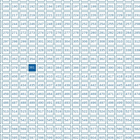
189
190
191
192
193
194
195
196
197
198
199
200
201
202
203
204
216
217
218
219
220
221
222
223
224
225
226
227
228
229
230
231
243
244
245
246
247
248
249
250
251
252
253
254
255
256
257
258
270
271
272
273
274
275
276
277
278
279
280
281
282
283
284
285
297
298
299
300
301
302
303
304
305
306
307
308
309
310
311
312
324
325
326
327
328
329
330
331
332
333
334
335
336
337
338
339
351
352
353
354
355
356
357
358
359
360
361
362
363
364
365
366
381
378
379
380
382
383
384
385
386
387
388
389
390
391
392
393
405
406
407
408
409
410
411
412
413
414
415
416
417
418
419
420
432
433
434
435
436
437
438
439
440
441
442
443
444
445
446
447
459
460
461
462
463
464
465
466
467
468
469
470
471
472
473
474
486
487
488
489
490
491
492
493
494
495
496
497
498
499
500
501
513
514
515
516
517
518
519
520
521
522
523
524
525
526
527
528
540
541
542
543
544
545
546
547
548
549
550
551
552
553
554
555
567
568
569
570
571
572
573
574
575
576
577
578
579
580
581
582
594
595
596
597
598
599
600
601
602
603
604
605
606
607
608
609