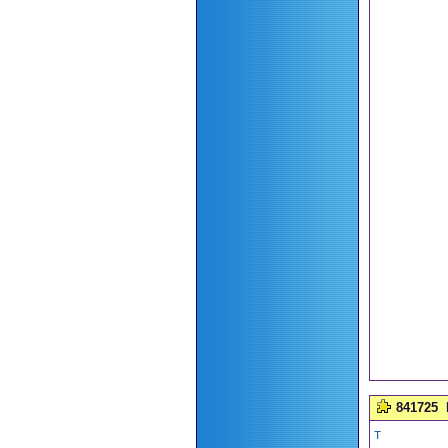
841725
T