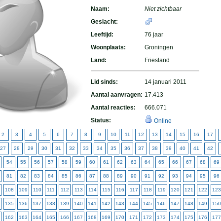
Naam:
Niet zichtbaar
Geslacht:
Leeftijd:
76 jaar
Woonplaats:
Groningen
Land:
Friesland
Lid sinds:
14 januari 2011
Aantal aanvragen:
17.413
Aantal reacties:
666.071
Status:
Online
2
3
4
5
6
7
8
9
10
11
12
13
14
15
16
17
27
28
29
30
31
32
33
34
35
36
37
38
39
40
41
42
54
55
56
57
58
59
60
61
62
63
64
65
66
67
68
69
81
82
83
84
85
86
87
88
89
90
91
92
93
94
95
96
108
109
110
111
112
113
114
115
116
117
118
119
120
121
122
123
135
136
137
138
139
140
141
142
143
144
145
146
147
148
149
150
162
163
164
165
166
167
168
169
170
171
172
173
174
175
176
177