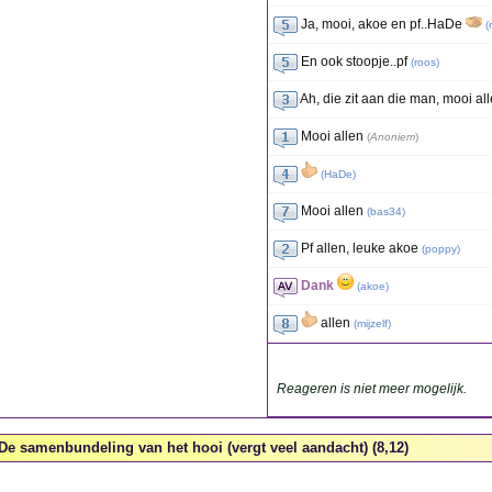
Ja, mooi, akoe en pf..HaDe
(
En ook stoopje..pf
(
roos
)
Ah, die zit aan die man, mooi al
Mooi allen
(
Anoniem
)
(
HaDe
)
Mooi allen
(
bas34
)
Pf allen, leuke akoe
(
poppy
)
Dank
(
akoe
)
allen
(
mijzelf
)
Reageren is niet meer mogelijk.
De samenbundeling van het hooi (vergt veel aandacht) (8,12)