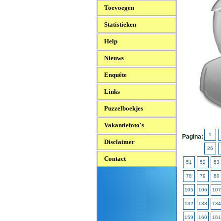
Toevoegen
Statistieken
Help
Nieuws
Enquête
Links
Puzzelboekjes
Vakantiefoto's
1
Pagina:
Disclaimer
26
Contact
51
52
53
78
79
80
105
106
107
132
133
134
159
160
161