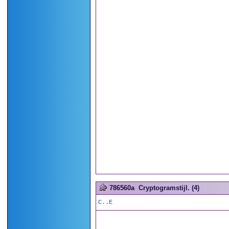
786560a
Cryptogramstijl. (4)
C..E