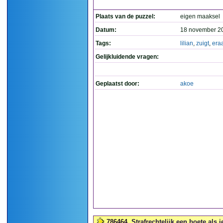
Plaats van de puzzel:
eigen maaksel
Datum:
18 november 2
Tags:
lilian
,
zuigt
,
era
Gelijkluidende vragen:
Geplaatst door:
akoe
786464
Strafrechtelijk een boete als j