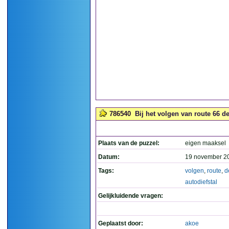
786540
Bij het volgen van route 66 den
Plaats van de puzzel:
eigen maaksel
Datum:
19 november 2
Tags:
volgen
,
route
,
d
autodiefstal
Gelijkluidende vragen:
Geplaatst door:
akoe