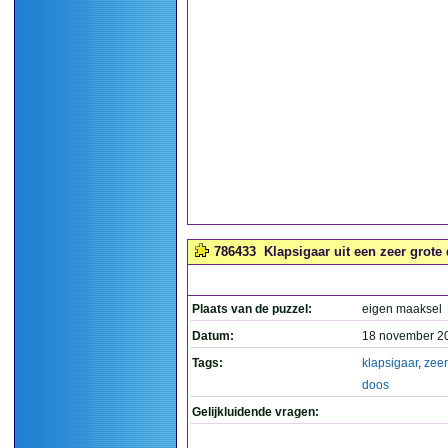
786433
Klapsigaar uit een zeer grote 
Plaats van de puzzel:
eigen maaksel
Datum:
18 november 2
Tags:
klapsigaar
,
zeer
doos
Gelijkluidende vragen: