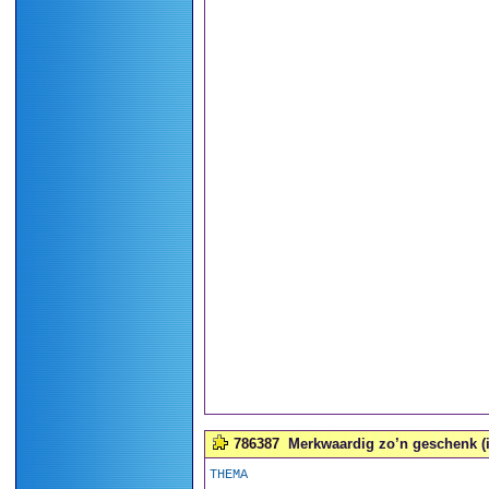
786387
Merkwaardig zo’n geschenk (in
THEMA