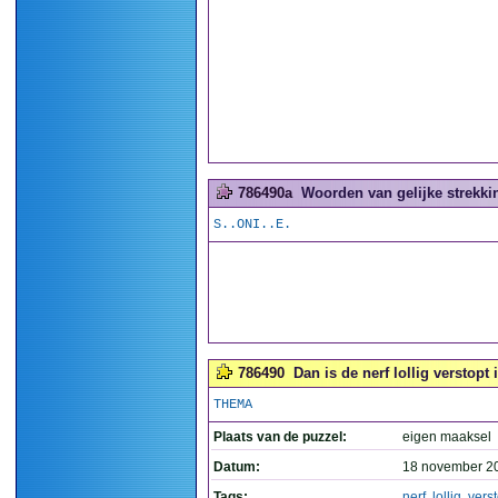
786490a
Woorden van gelijke strekkin
S..ONI..E.
786490
Dan is de nerf lollig verstopt 
THEMA
Plaats van de puzzel:
eigen maaksel
Datum:
18 november 2
Tags:
nerf
,
lollig
,
verst