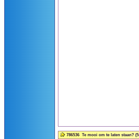
786536
Te mooi om te laten staan? (5