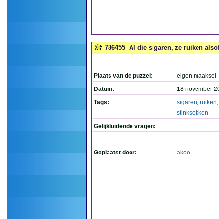
786455
Al die sigaren, ze ruiken alsof
Plaats van de puzzel:
eigen maaksel
Datum:
18 november 2
Tags:
sigaren
,
ruiken
stinksokken
Gelijkluidende vragen:
Geplaatst door:
akoe