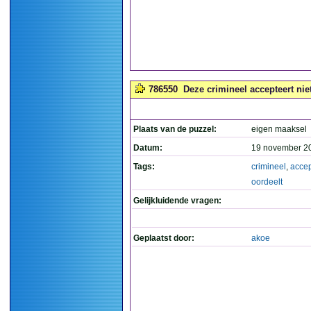
786550
Deze crimineel accepteert nie
Plaats van de puzzel:
eigen maaksel
Datum:
19 november 2
Tags:
crimineel
,
accep
oordeelt
Gelijkluidende vragen:
Geplaatst door:
akoe