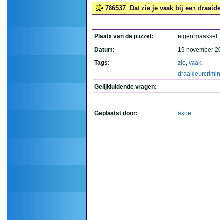
786537
Dat zie je vaak bij een draaid
Plaats van de puzzel:
eigen maaksel
Datum:
19 november 2
Tags:
zie
,
vaak
,
draaideurcrimin
Gelijkluidende vragen:
Geplaatst door:
akoe