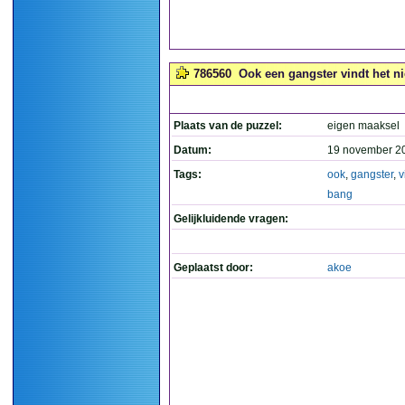
786560
Ook een gangster vindt het nie
Plaats van de puzzel:
eigen maaksel
Datum:
19 november 2
Tags:
ook
,
gangster
,
v
bang
Gelijkluidende vragen:
Geplaatst door:
akoe