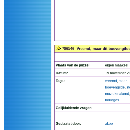
786546
Vreemd, maar dit boevengilde
Plaats van de puzzel:
eigen maaksel
Datum:
19 november 2
Tags:
vreemd
,
maar
,
boevengilde
,
st
muziekmakend
horloges
Gelijkluidende vragen:
Geplaatst door:
akoe