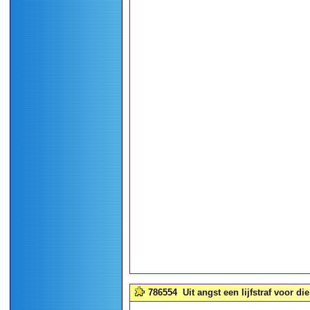
786554
Uit angst een lijfstraf voor di