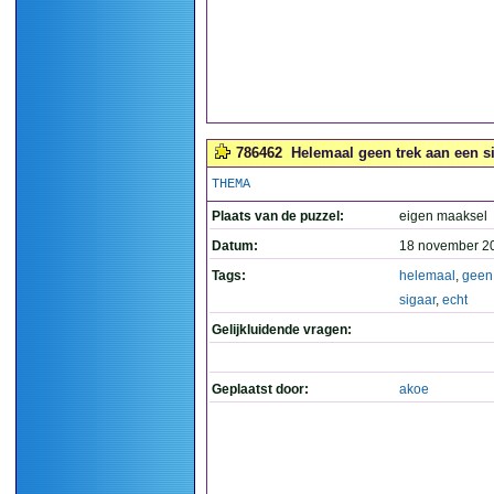
786462
Helemaal geen trek aan een si
THEMA
Plaats van de puzzel:
eigen maaksel
Datum:
18 november 2
Tags:
helemaal
,
geen
sigaar
,
echt
Gelijkluidende vragen:
Geplaatst door:
akoe