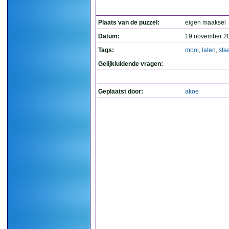
Plaats van de puzzel:
eigen maaksel
Datum:
19 november 2
Tags:
mooi
,
laten
,
sta
Gelijkluidende vragen:
Geplaatst door:
akoe