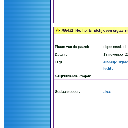
786431
Hè, hè! Eindelijk een sigaar m
Plaats van de puzzel:
eigen maaksel
Datum:
18 november 2
Tags:
eindelijk
,
sigaar
luchtje
Gelijkluidende vragen:
Geplaatst door:
akoe