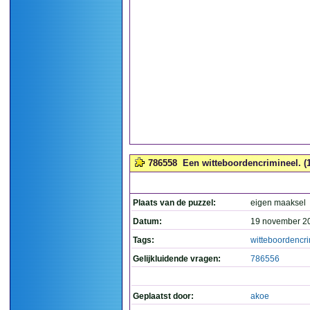
786558
Een witteboordencrimineel. (
Plaats van de puzzel:
eigen maaksel
Datum:
19 november 2
Tags:
witteboordencr
Gelijkluidende vragen:
786556
Geplaatst door:
akoe