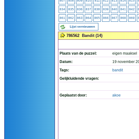
807
808
809
810
811
812
813
814
815
834
835
836
837
838
839
840
841
842
861
862
863
864
865
866
867
868
869
Lijst vernieuwen
786562
Bandit (14)
Plaats van de puzzel:
eigen maaksel
Datum:
19 november 2
Tags:
bandit
Gelijkluidende vragen:
Geplaatst door:
akoe