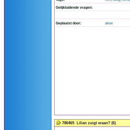
Gelijkluidende vragen:
Geplaatst door:
akoe
786465
Lilian zuigt eraan? (6)