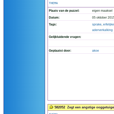
THEMA
Plaats van de puzzel:
eigen maaksel
Datum:
05 oktober 201
Tags:
sprake
,
erfelijke
aderverkalking
Gelijkluidende vragen:
Geplaatst door:
akoe
582052
Zegt een angstige ooggetuige 