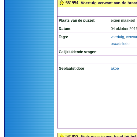
581954
Voertuig verwant aan de braa
Plaats van de puzzel:
eigen maaksel
Datum:
04 oktober 201
Tags:
voertuig
,
verwa
braadslede
Gelijkluidende vragen:
Geplaatst door:
akoe
581952
Fiets waar je een band bij heb