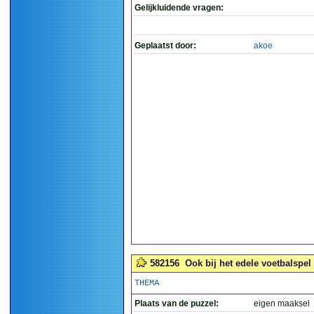
Gelijkluidende vragen:
Geplaatst door:
akoe
582156
Ook bij het edele voetbalspel
THEMA
Plaats van de puzzel:
eigen maaksel