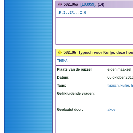
582106a
[103959]
. (14)
.R.I..ER...I.G
582106
Typisch voor Kuifje, deze hou
THEMA
Plaats van de puzzel:
eigen maaksel
Datum:
05 oktober 201
Tags:
typisch
,
kuifje
,
h
Gelijkluidende vragen:
Geplaatst door:
akoe