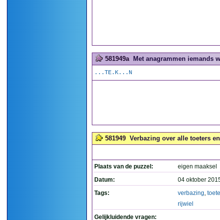
581949a
Met anagrammen iemands wo
...TE.K...N
581949
Verbazing over alle toeters en 
Plaats van de puzzel:
eigen maaksel
Datum:
04 oktober 201
Tags:
verbazing
,
toet
rijwiel
Gelijkluidende vragen: