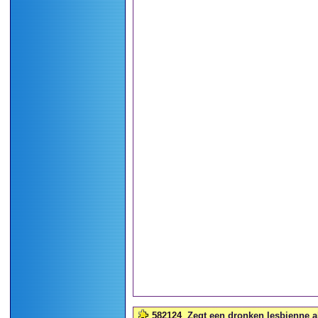
582124
Zegt een dronken lesbienne al