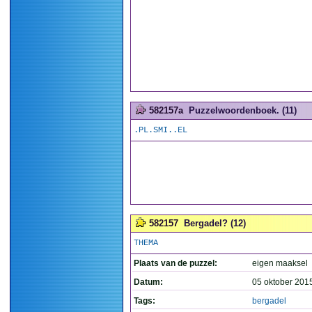
582157a
Puzzelwoordenboek. (11)
.PL.SMI..EL
582157
Bergadel? (12)
THEMA
Plaats van de puzzel:
eigen maaksel
Datum:
05 oktober 201
Tags:
bergadel