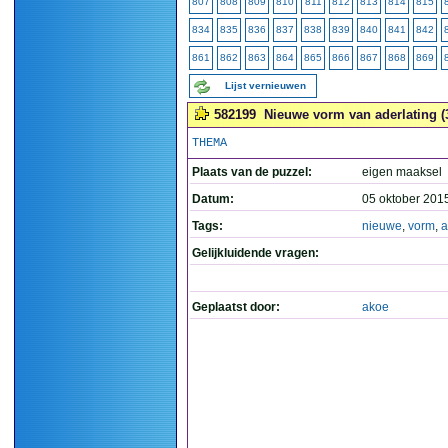
807
808
809
810
811
812
813
814
815
834
835
836
837
838
839
840
841
842
861
862
863
864
865
866
867
868
869
Lijst vernieuwen
582199
Nieuwe vorm van aderlating (3
THEMA
Plaats van de puzzel:
eigen maaksel
Datum:
05 oktober 201
Tags:
nieuwe
,
vorm
,
a
Gelijkluidende vragen:
Geplaatst door:
akoe