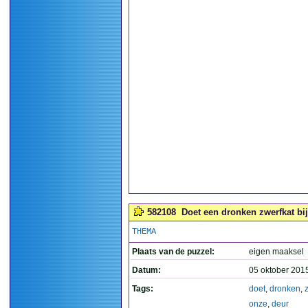
582108
Doet een dronken zwerfkat bij
THEMA
Plaats van de puzzel:
eigen maaksel
Datum:
05 oktober 201
Tags:
doet
,
dronken
,
onze
,
deur