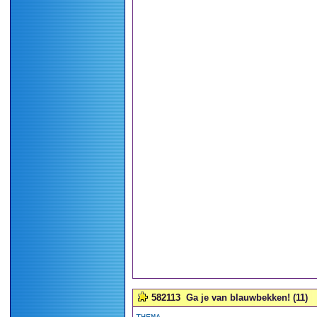
582113
Ga je van blauwbekken! (11)