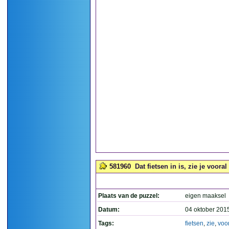
581960
Dat fietsen in is, zie je vooral
Plaats van de puzzel:
eigen maaksel
Datum:
04 oktober 201
Tags:
fietsen
,
zie
,
voo