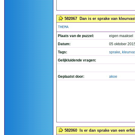
582067
Dan is er sprake van kleurvast
THEMA
Plaats van de puzzel:
eigen maaksel
Datum:
05 oktober 201
Tags:
sprake
,
kleurva
Gelijkluidende vragen:
Geplaatst door:
akoe
582060
Is er dan sprake van een erfel