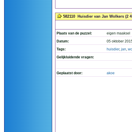
582110
Huisdier van Jan Wolkers (2 4 
Plaats van de puzzel:
eigen maaksel
Datum:
05 oktober 201
Tags:
huisdier
,
jan
,
wo
Gelijkluidende vragen:
Geplaatst door:
akoe