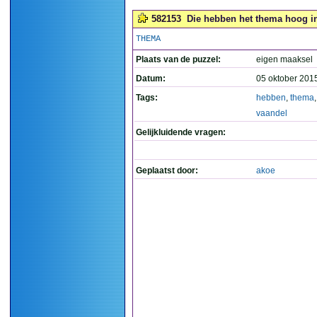
582153
Die hebben het thema hoog in
THEMA
Plaats van de puzzel:
eigen maaksel
Datum:
05 oktober 201
Tags:
hebben
,
thema
vaandel
Gelijkluidende vragen:
Geplaatst door:
akoe