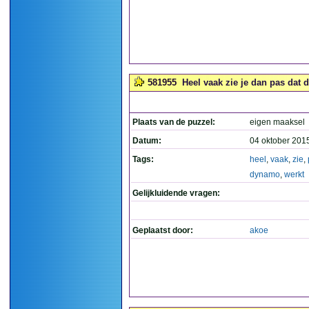
581955
Heel vaak zie je dan pas dat 
Plaats van de puzzel:
eigen maaksel
Datum:
04 oktober 201
Tags:
heel
,
vaak
,
zie
,
dynamo
,
werkt
Gelijkluidende vragen:
Geplaatst door:
akoe