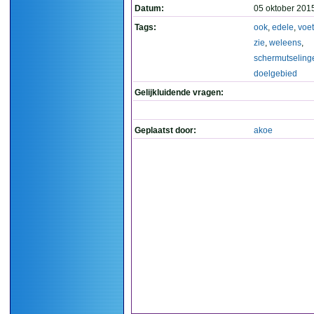
Datum:
05 oktober 201
Tags:
ook
,
edele
,
voet
zie
,
weleens
,
schermutseling
doelgebied
Gelijkluidende vragen:
Geplaatst door:
akoe