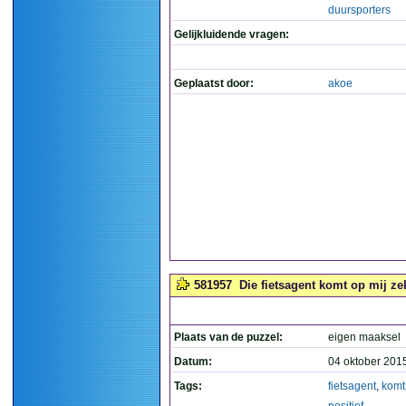
duursporters
Gelijkluidende vragen:
Geplaatst door:
akoe
581957
Die fietsagent komt op mij zek
Plaats van de puzzel:
eigen maaksel
Datum:
04 oktober 201
Tags:
fietsagent
,
komt