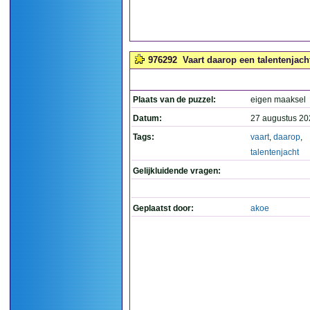
976292
Vaart daarop een talentenjach
Plaats van de puzzel:
eigen maaksel
Datum:
27 augustus 20
Tags:
vaart
,
daarop
,
talentenjacht
Gelijkluidende vragen:
Geplaatst door:
akoe