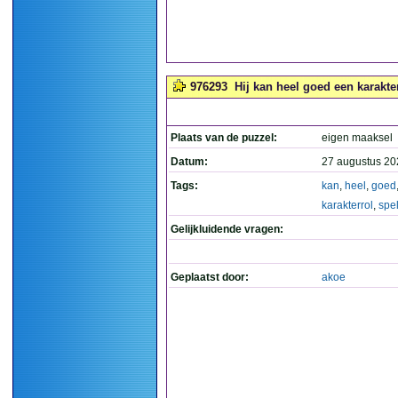
976293
Hij kan heel goed een karakte
Plaats van de puzzel:
eigen maaksel
Datum:
27 augustus 20
Tags:
kan
,
heel
,
goed
karakterrol
,
spe
Gelijkluidende vragen:
Geplaatst door:
akoe