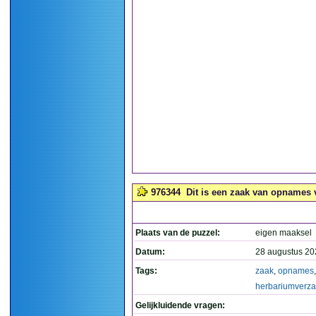
976344
Dit is een zaak van opnames 
Plaats van de puzzel:
eigen maaksel
Datum:
28 augustus 20
Tags:
zaak
,
opnames
,
herbariumverz
Gelijkluidende vragen: