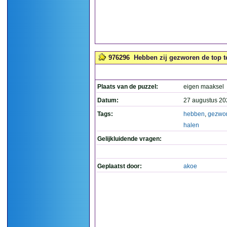
976296
Hebben zij gezworen de top te
Plaats van de puzzel:
eigen maaksel
Datum:
27 augustus 20
Tags:
hebben
,
gezwo
halen
Gelijkluidende vragen:
Geplaatst door:
akoe