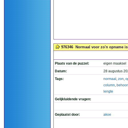
976346
Normaal voor zo'n opname is e
Plaats van de puzzel:
eigen maaksel
Datum:
28 augustus 20
Tags:
normaal
,
zon
,
o
column
,
behoorl
lengte
Gelijkluidende vragen:
Geplaatst door:
akoe