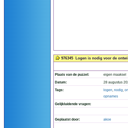
976345
Logen is nodig voor de ontw
Plaats van de puzzel:
eigen maaksel
Datum:
28 augustus 20
Tags:
logen
,
nodig
,
on
opnames
Gelijkluidende vragen:
Geplaatst door:
akoe