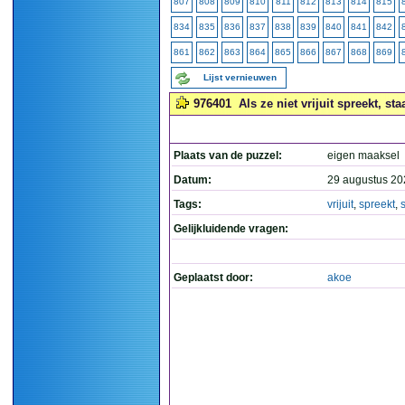
807
808
809
810
811
812
813
814
815
834
835
836
837
838
839
840
841
842
861
862
863
864
865
866
867
868
869
Lijst vernieuwen
976401
Als ze niet vrijuit spreekt, sta
Plaats van de puzzel:
eigen maaksel
Datum:
29 augustus 20
Tags:
vrijuit
,
spreekt
,
Gelijkluidende vragen:
Geplaatst door:
akoe