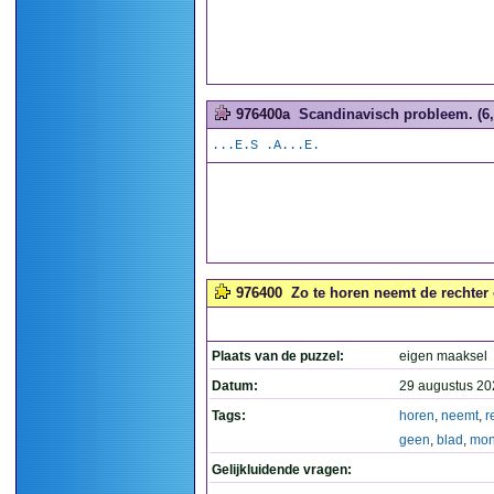
976400a
Scandinavisch probleem. (6,
...E.S .A...E.
976400
Zo te horen neemt de rechter
Plaats van de puzzel:
eigen maaksel
Datum:
29 augustus 20
Tags:
horen
,
neemt
,
r
geen
,
blad
,
mo
Gelijkluidende vragen: