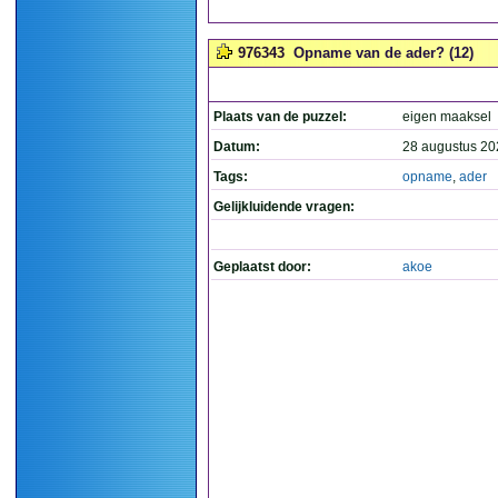
976343
Opname van de ader? (12)
Plaats van de puzzel:
eigen maaksel
Datum:
28 augustus 20
Tags:
opname
,
ader
Gelijkluidende vragen:
Geplaatst door:
akoe