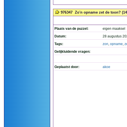
976347
Zo'n opname zet de toon? (14
Plaats van de puzzel:
eigen maaksel
Datum:
28 augustus 20
Tags:
zon
,
opname
,
z
Gelijkluidende vragen:
Geplaatst door:
akoe