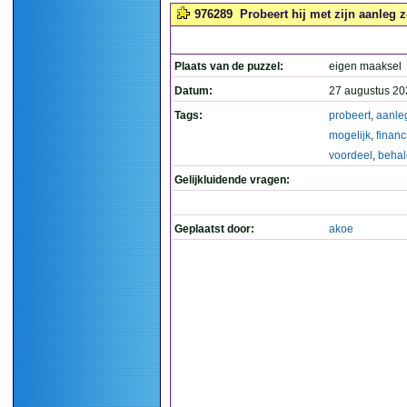
976289
Probeert hij met zijn aanleg z
Plaats van de puzzel:
eigen maaksel
Datum:
27 augustus 20
Tags:
probeert
,
aanle
mogelijk
,
financ
voordeel
,
beha
Gelijkluidende vragen:
Geplaatst door:
akoe