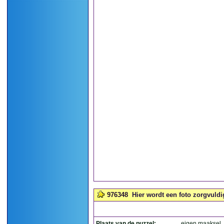
976348
Hier wordt een foto zorgvuldi
Plaats van de puzzel:
eigen maaksel