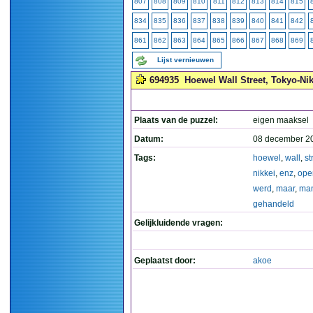
807
808
809
810
811
812
813
814
815
834
835
836
837
838
839
840
841
842
861
862
863
864
865
866
867
868
869
Lijst vernieuwen
694935
Hoewel Wall Street, Tokyo-Ni
Plaats van de puzzel:
eigen maaksel
Datum:
08 december 2
Tags:
hoewel
,
wall
,
st
nikkei
,
enz
,
ope
werd
,
maar
,
man
gehandeld
Gelijkluidende vragen:
Geplaatst door:
akoe