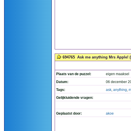
694765
Ask me anything Mrs Apple! (
Plaats van de puzzel:
eigen maaksel
Datum:
06 december 2
Tags:
ask
,
anything
,
m
Gelijkluidende vragen:
Geplaatst door:
akoe