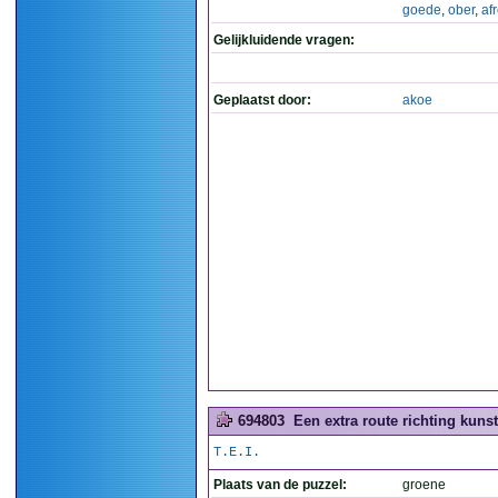
goede
,
ober
,
af
Gelijkluidende vragen:
Geplaatst door:
akoe
694803
Een extra route richting kunst
T.E.I.
Plaats van de puzzel:
groene