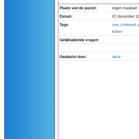
Plaats van de puzzel:
eigen maaksel
Datum:
07 december 2
Tags:
zon
,
crimineel
,
koken
Gelijkluidende vragen:
Geplaatst door:
akoe