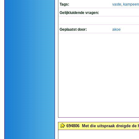
Tags:
vaste
,
kampeer
Gelijkluidende vragen:
Geplaatst door:
akoe
694806
Met die uitspraak dreigde de 