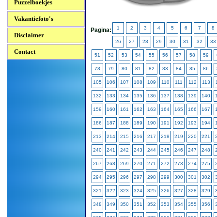
Puzzelboekjes
Vakantiefoto's
1
2
3
4
5
6
7
8
Pagina:
Disclaimer
26
27
28
29
30
31
32
33
Contact
51
52
53
54
55
56
57
58
59
78
79
80
81
82
83
84
85
86
105
106
107
108
109
110
111
112
113
132
133
134
135
136
137
138
139
140
159
160
161
162
163
164
165
166
167
186
187
188
189
190
191
192
193
194
213
214
215
216
217
218
219
220
221
240
241
242
243
244
245
246
247
248
267
268
269
270
271
272
273
274
275
294
295
296
297
298
299
300
301
302
321
322
323
324
325
326
327
328
329
348
349
350
351
352
353
354
355
356