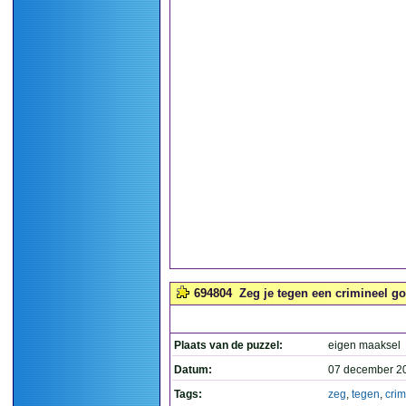
694804
Zeg je tegen een crimineel go
Plaats van de puzzel:
eigen maaksel
Datum:
07 december 2
Tags:
zeg
,
tegen
,
crim