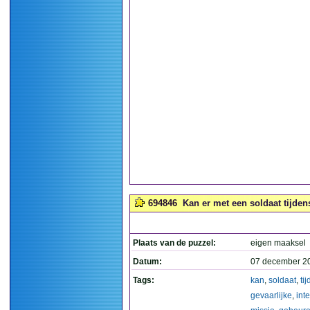
694846
Kan er met een soldaat tijden
Plaats van de puzzel:
eigen maaksel
Datum:
07 december 2
Tags:
kan
,
soldaat
,
ti
gevaarlijke
,
int