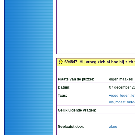
694847
Hij vroeg zich af hoe hij zic
Plaats van de puzzel:
eigen maaksel
Datum:
07 december 2
Tags:
vroeg
,
tegen
,
le
vis
,
moest
,
verd
Gelijkluidende vragen:
Geplaatst door:
akoe