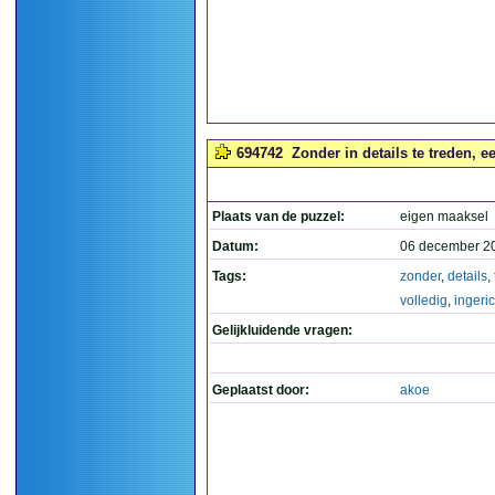
694742
Zonder in details te treden, ee
Plaats van de puzzel:
eigen maaksel
Datum:
06 december 2
Tags:
zonder
,
details
,
volledig
,
ingeri
Gelijkluidende vragen:
Geplaatst door:
akoe