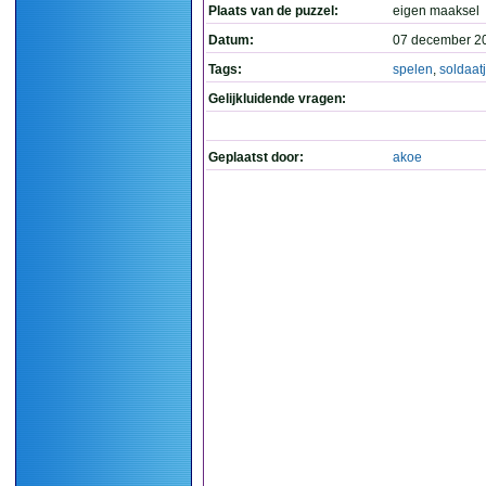
Plaats van de puzzel:
eigen maaksel
Datum:
07 december 2
Tags:
spelen
,
soldaat
Gelijkluidende vragen:
Geplaatst door:
akoe