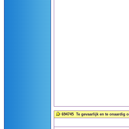
694745
Te gevaarlijk en te onaardig om