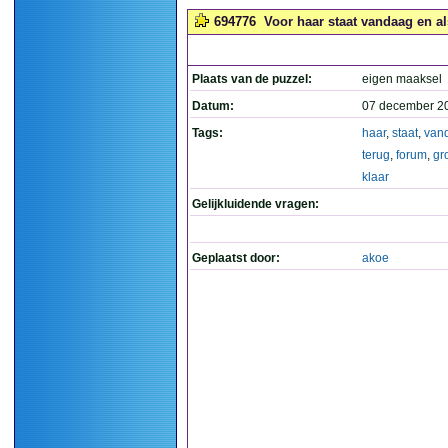
694776
Voor haar staat vandaag en als 
Plaats van de puzzel:
eigen maaksel
Datum:
07 december 2
Tags:
haar
,
staat
,
van
terug
,
forum
,
gr
klaar
Gelijkluidende vragen:
Geplaatst door:
akoe