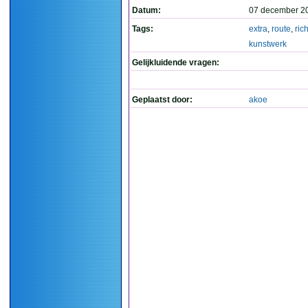
Datum:
07 december 2
Tags:
extra
,
route
,
ric
kunstwerk
Gelijkluidende vragen:
Geplaatst door:
akoe