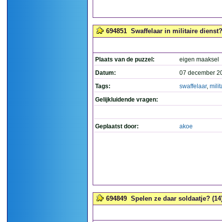
694851
Swaffelaar in militaire dienst?
Plaats van de puzzel:
eigen maaksel
Datum:
07 december 2
Tags:
swaffelaar
,
milit
Gelijkluidende vragen:
Geplaatst door:
akoe
694849
Spelen ze daar soldaatje? (14