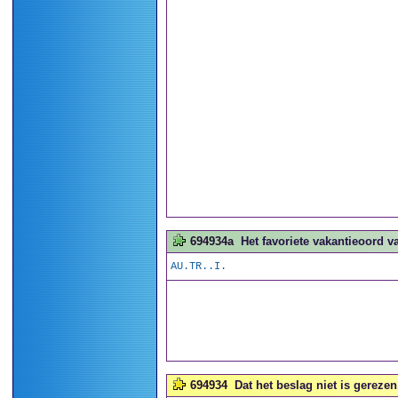
694934a
Het favoriete vakantieoord v
AU.TR..I.
694934
Dat het beslag niet is gerezen