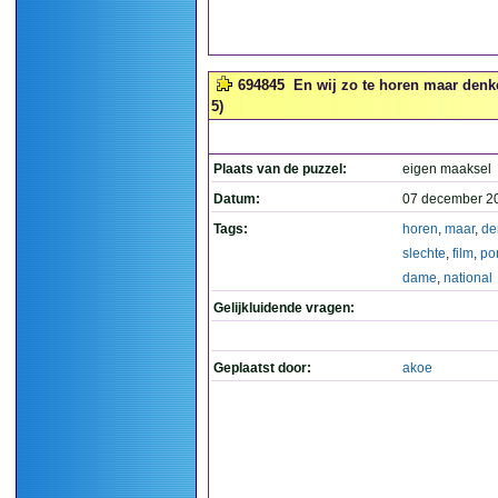
694845
En wij zo te horen maar denke
5)
Plaats van de puzzel:
eigen maaksel
Datum:
07 december 2
Tags:
horen
,
maar
,
de
slechte
,
film
,
po
dame
,
national
Gelijkluidende vragen:
Geplaatst door:
akoe