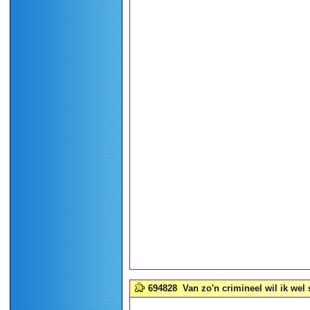
694828
Van zo'n crimineel wil ik wel