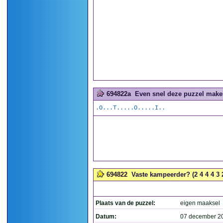
694822a
Even snel deze puzzel maken
.O...T.....O.....I..
694822
Vaste kampeerder? (2 4 4 4 3 2
Plaats van de puzzel:
eigen maaksel
Datum:
07 december 2