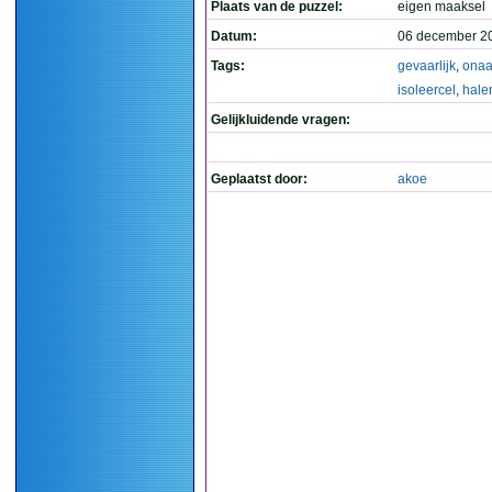
Plaats van de puzzel:
eigen maaksel
Datum:
06 december 2
Tags:
gevaarlijk
,
onaa
isoleercel
,
hale
Gelijkluidende vragen:
Geplaatst door:
akoe