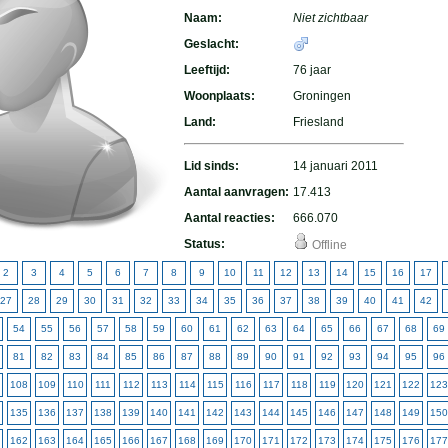
Naam:
Niet zichtbaar
Geslacht:
Leeftijd:
76 jaar
Woonplaats:
Groningen
Land:
Friesland
Lid sinds:
14 januari 2011
Aantal aanvragen:
17.413
Aantal reacties:
666.070
Status:
Offline
2
3
4
5
6
7
8
9
10
11
12
13
14
15
16
17
27
28
29
30
31
32
33
34
35
36
37
38
39
40
41
42
54
55
56
57
58
59
60
61
62
63
64
65
66
67
68
69
81
82
83
84
85
86
87
88
89
90
91
92
93
94
95
96
108
109
110
111
112
113
114
115
116
117
118
119
120
121
122
123
135
136
137
138
139
140
141
142
143
144
145
146
147
148
149
150
162
163
164
165
166
167
168
169
170
171
172
173
174
175
176
177