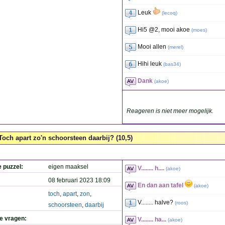
Leuk
(
lecoq
)
Hi5 @2, mooi akoe
(
moes
)
Mooi allen
(
merel
)
Hihi leuk
(
bas34
)
Dank
(
akoe
)
Reageren is niet meer mogelijk.
Toch apart zo'n schoorsteen daarbij? (10,5)
e puzzel:
eigen maaksel
V........ h....
(
akoe
)
08 februari 2023 18:09
En dan aan tafel
(
akoe
)
toch
,
apart
,
zon
,
V........ halve?
(
roos
)
schoorsteen
,
daarbij
de vragen:
V........ ha...
(
akoe
)