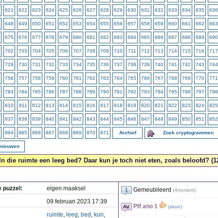
621
622
623
624
625
626
627
628
629
630
631
632
633
634
635
636
648
649
650
651
652
653
654
655
656
657
658
659
660
661
662
663
675
676
677
678
679
680
681
682
683
684
685
686
687
688
689
690
702
703
704
705
706
707
708
709
710
711
712
713
714
715
716
717
729
730
731
732
733
734
735
736
737
738
739
740
741
742
743
744
756
757
758
759
760
761
762
763
764
765
766
767
768
769
770
771
783
784
785
786
787
788
789
790
791
792
793
794
795
796
797
798
810
811
812
813
814
815
816
817
818
819
820
821
822
823
824
825
837
838
839
840
841
842
843
844
845
846
847
848
849
850
851
852
864
865
866
867
868
869
870
871
Archief
Zoek cryptogrammen
rnieuwen
In die ruimte een leeg bed? Daar kun je toch niet eten, zoals beloofd? (1
e puzzel:
eigen maaksel
Gemeubileerd
(
Anoniem
)
09 februari 2023 17:39
Pff ano 1
(
akoe
)
ruimte
,
leeg
,
bed
,
kun
,