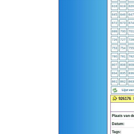
618
619
620
645
646
647
672
673
674
699
700
701
726
727
728
753
754
755
780
781
782
807
808
809
834
835
836
861
862
863
Lijst ve
926176
Plaats van d
Datum:
Tags: