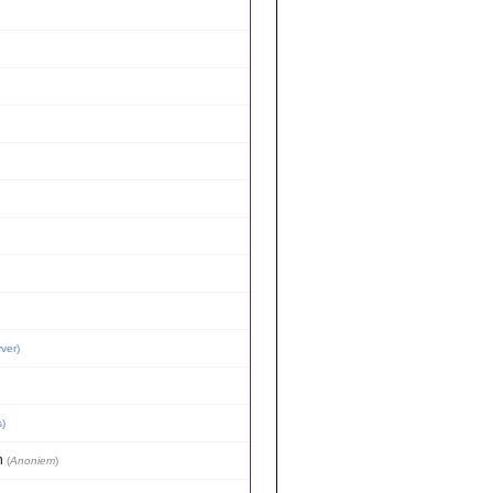
ver
)
s
)
n
(
Anoniem
)