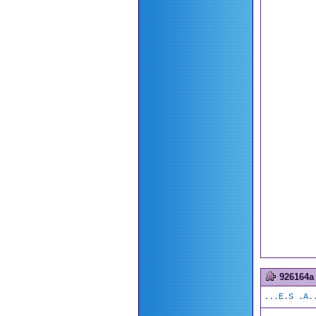
926164a
...E.S .A.