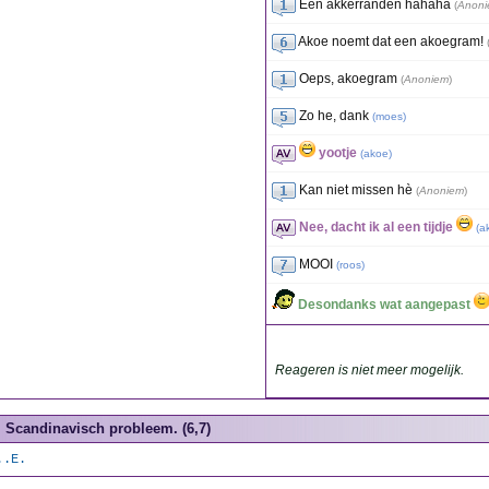
Een akkerranden hahaha
(
Anon
Akoe noemt dat een akoegram!
Oeps, akoegram
(
Anoniem
)
Zo he, dank
(
moes
)
yootje
(
akoe
)
Kan niet missen hè
(
Anoniem
)
Nee, dacht ik al een tijdje
(
a
MOOI
(
roos
)
Desondanks wat aangepast
Reageren is niet meer mogelijk.
Scandinavisch probleem. (6,7)
..E.