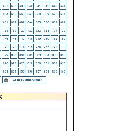
637
638
639
640
641
642
643
644
664
665
666
667
668
669
670
671
691
692
693
694
695
696
697
698
718
719
720
721
722
723
724
725
745
746
747
748
749
750
751
752
772
773
774
775
776
777
778
779
799
800
801
802
803
804
805
806
826
827
828
829
830
831
832
833
853
854
855
856
857
858
859
860
Zoek overige vragen
2)