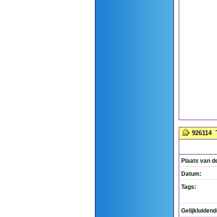
926114
Plaats van d
Datum:
Tags:
Gelijkluiden