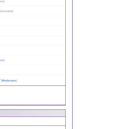
iem
)
(
Anoniem
)
koe
)
(
Moderator
)