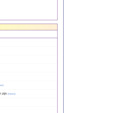
oe
)
 zijn
(
moes
)