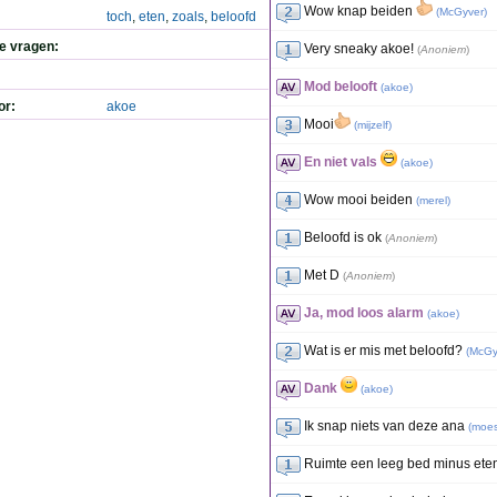
Wow knap beiden
(
McGyver
)
toch
,
eten
,
zoals
,
beloofd
de vragen:
Very sneaky akoe!
(
Anoniem
)
Mod belooft
(
akoe
)
or:
akoe
Mooi
(
mijzelf
)
En niet vals
(
akoe
)
Wow mooi beiden
(
merel
)
Beloofd is ok
(
Anoniem
)
Met D
(
Anoniem
)
Ja, mod loos alarm
(
akoe
)
Wat is er mis met beloofd?
(
McGy
Dank
(
akoe
)
Ik snap niets van deze ana
(
moe
Ruimte een leeg bed minus ete