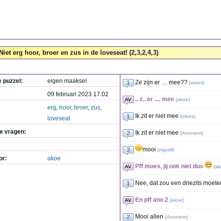
Niet erg hoor, broer en zus in de loveseat! (2,3,2,4,3)
e puzzel:
eigen maaksel
Ze zijn er .... mee??
(
moes
)
09 februari 2023 17:02
.. z.. er .... mee
(
akoe
)
erg
,
hoor
,
broer
,
zus
,
Ik zit er niet mee
(
moes
)
loveseat
de vragen:
Ik zit er niet mee
(
Anoniem
)
mooi
(
mijzelf
)
or:
akoe
Pff moes, jij ook niet dus
(
ak
Nee, dat zou een driezits moeten
En pff ano 2
(
akoe
)
Mooi allen
(
Anoniem
)