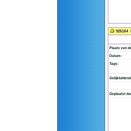
926164
Plaats van d
Datum:
Tags:
Gelijkluiden
Geplaatst do