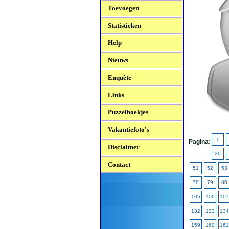
Toevoegen
Statistieken
Help
Nieuws
Enquête
Links
Puzzelboekjes
Vakantiefoto's
1
Pagina:
Disclaimer
26
Contact
51
52
53
78
79
80
105
106
107
132
133
134
159
160
161