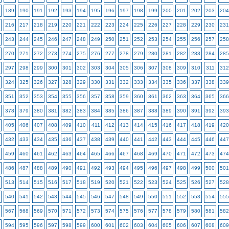
189
190
191
192
193
194
195
196
197
198
199
200
201
202
203
204
216
217
218
219
220
221
222
223
224
225
226
227
228
229
230
231
243
244
245
246
247
248
249
250
251
252
253
254
255
256
257
258
270
271
272
273
274
275
276
277
278
279
280
281
282
283
284
285
297
298
299
300
301
302
303
304
305
306
307
308
309
310
311
312
324
325
326
327
328
329
330
331
332
333
334
335
336
337
338
339
351
352
353
354
355
356
357
358
359
360
361
362
363
364
365
366
378
379
380
381
382
383
384
385
386
387
388
389
390
391
392
393
405
406
407
408
409
410
411
412
413
414
415
416
417
418
419
420
432
433
434
435
436
437
438
439
440
441
442
443
444
445
446
447
459
460
461
462
463
464
465
466
467
468
469
470
471
472
473
474
486
487
488
489
490
491
492
493
494
495
496
497
498
499
500
501
513
514
515
516
517
518
519
520
521
522
523
524
525
526
527
528
540
541
542
543
544
545
546
547
548
549
550
551
552
553
554
555
567
568
569
570
571
572
573
574
575
576
577
578
579
580
581
582
594
595
596
597
598
599
600
601
602
603
604
605
606
607
608
609