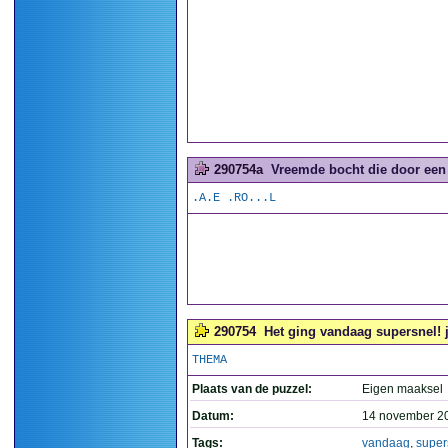
290754a
Vreemde bocht die door een 
.A.E .RO...L
290754
Het ging vandaag supersnel! j
THEMA
Plaats van de puzzel:
Eigen maaksel
Datum:
14 november 2
Tags:
vandaag
,
super