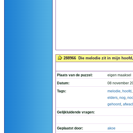
288966
Die melodie zit in mijn hoofd
Plaats van de puzzel:
eigen maaksel
Datum:
08 november 2
Tags:
melodie
,
hoofd
elders
,
nog
,
noo
gehoord
,
afwac
Gelijkluidende vragen:
Geplaatst door:
akoe