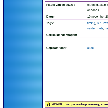
Plaats van de puzzel:
eigen maaksel u
anadoos
Datum:
10 november 2
Tags:
timing
,
tien
,
kwa
verder
,
niets
,
me
Gelijkluidende vragen:
Geplaatst door:
akoe
289288
Knappe oorlogsvoering, alleen