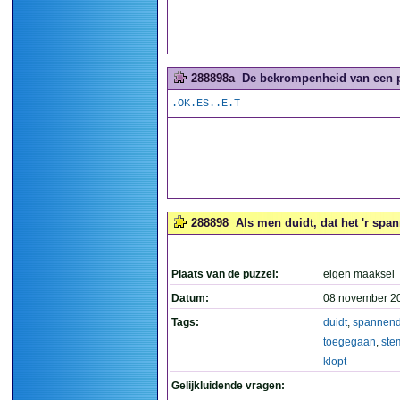
288898a
De bekrompenheid van een pu
.OK.ES..E.T
288898
Als men duidt, dat het 'r span
Plaats van de puzzel:
eigen maaksel
Datum:
08 november 2
Tags:
duidt
,
spannen
toegegaan
,
ste
klopt
Gelijkluidende vragen: