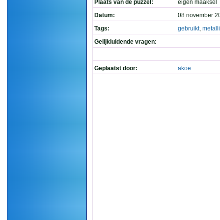
Plaats van de puzzel:
eigen maaksel
Datum:
08 november 2
Tags:
gebruikt
,
metall
Gelijkluidende vragen:
Geplaatst door:
akoe