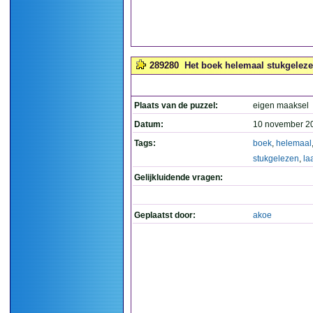
289280
Het boek helemaal stukgelezen? 
Plaats van de puzzel:
eigen maaksel
Datum:
10 november 2
Tags:
boek
,
helemaal
stukgelezen
,
la
Gelijkluidende vragen:
Geplaatst door:
akoe