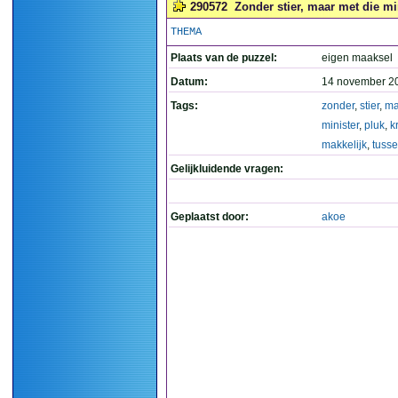
290572
Zonder stier, maar met die min
THEMA
Plaats van de puzzel:
eigen maaksel
Datum:
14 november 20
Tags:
zonder
,
stier
,
ma
minister
,
pluk
,
k
makkelijk
,
tusse
Gelijkluidende vragen:
Geplaatst door:
akoe