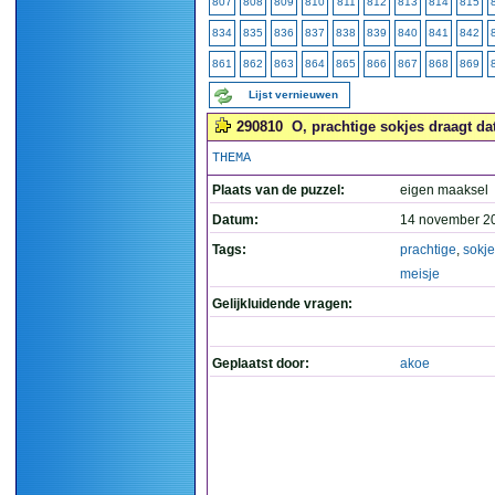
807
808
809
810
811
812
813
814
815
834
835
836
837
838
839
840
841
842
861
862
863
864
865
866
867
868
869
Lijst vernieuwen
290810
O, prachtige sokjes draagt dat
THEMA
Plaats van de puzzel:
eigen maaksel
Datum:
14 november 2
Tags:
prachtige
,
sokj
meisje
Gelijkluidende vragen:
Geplaatst door:
akoe