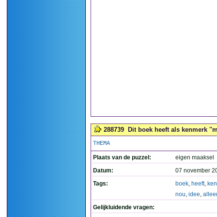
288739
Dit boek heeft als kenmerk ''m
THEMA
Plaats van de puzzel:
eigen maaksel
Datum:
07 november 2
Tags:
boek
,
heeft
,
ke
nou
,
idee
,
allee
Gelijkluidende vragen: