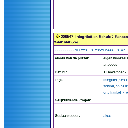
289547
Integriteit en Schuld? Kansen
weer niet (24)
..........ALLEEN IN ENKELVOUD IN WP
Plaats van de puzzel:
eigen maaksel u
anadoos
Datum:
11 november 20
Tags:
integriteit
,
schul
zonder
,
oplossi
onafhankelijk
,
o
Gelijkluidende vragen:
Geplaatst door:
akoe