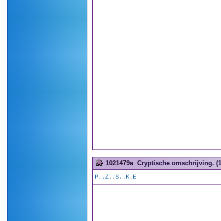
1021479a
Cryptische omschrijving. (1
P..Z..S..K.E