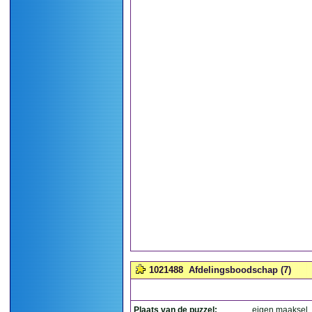
1021488
Afdelingsboodschap (7)
Plaats van de puzzel:
eigen maaksel