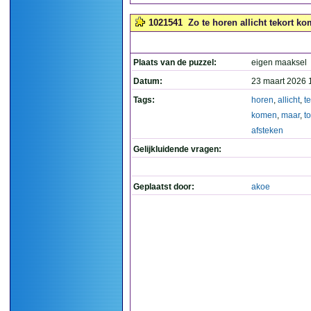
1021541
Zo te horen allicht tekort k
Plaats van de puzzel:
eigen maaksel
Datum:
23 maart 2026 
Tags:
horen
,
allicht
,
te
komen
,
maar
,
t
afsteken
Gelijkluidende vragen:
Geplaatst door:
akoe