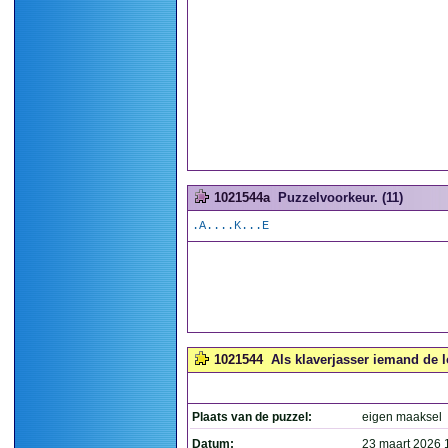
1021544a
Puzzelvoorkeur. (11)
.A....K...E
1021544
Als klaverjasser iemand de l
Plaats van de puzzel:
eigen maaksel
Datum:
23 maart 2026 