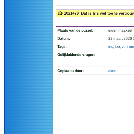
1021479
Dat is Iris wel toe te vertrou
Plaats van de puzzel:
eigen maaksel
Datum:
22 maart 2026 
Tags:
iris
,
toe
,
vertro
Gelijkluidende vragen:
Geplaatst door:
akoe