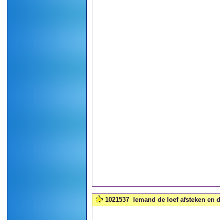
1021537
Iemand de loef afsteken en 