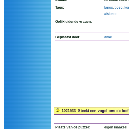
Tags:
langs
,
boeg
,
ko
afsteken
Gelijkluidende vragen:
Geplaatst door:
akoe
1021533
Steekt een vogel ons de loef 
Plaats van de puzzel:
eigen maaksel