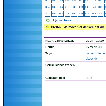
807
808
809
810
811
812
813
814
815
834
835
836
837
838
839
840
841
842
861
862
863
864
865
866
867
868
869
Lijst vernieuwen
1021666
Je moet niet denken dat die n
Plaats van de puzzel:
eigen maaksel
Datum:
25 maart 2026 
Tags:
denken
,
niemen
uitbeelden
Gelijkluidende vragen:
Geplaatst door:
akoe