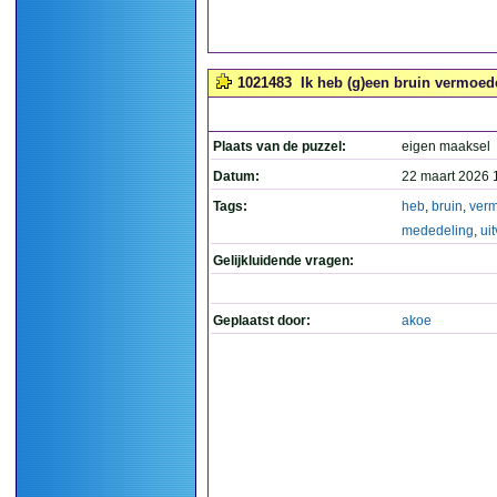
1021483
Ik heb (g)een bruin vermoede
Plaats van de puzzel:
eigen maaksel
Datum:
22 maart 2026 
Tags:
heb
,
bruin
,
ver
mededeling
,
uit
Gelijkluidende vragen:
Geplaatst door:
akoe