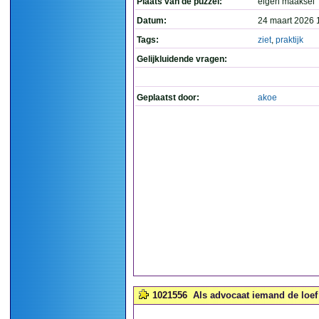
Plaats van de puzzel:
eigen maaksel
Datum:
24 maart 2026 
Tags:
ziet
,
praktijk
Gelijkluidende vragen:
Geplaatst door:
akoe
1021556
Als advocaat iemand de loef 