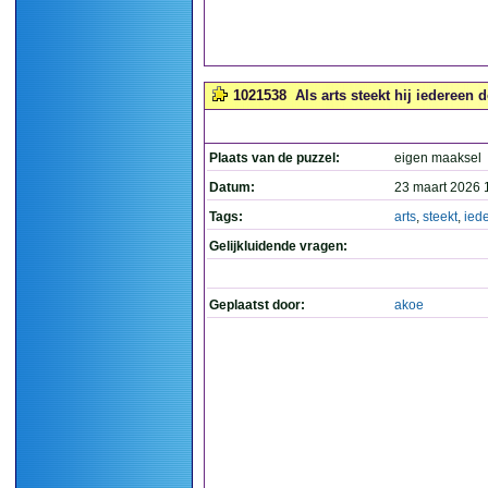
1021538
Als arts steekt hij iedereen d
Plaats van de puzzel:
eigen maaksel
Datum:
23 maart 2026 
Tags:
arts
,
steekt
,
ied
Gelijkluidende vragen:
Geplaatst door:
akoe