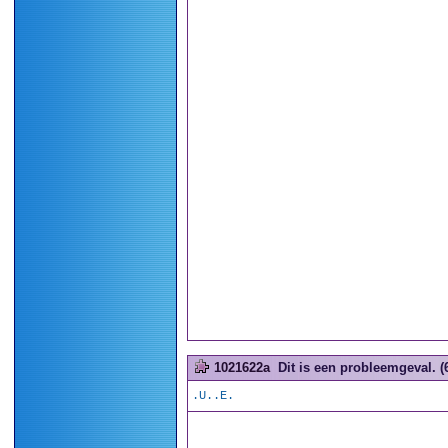
1021622a
Dit is een probleemgeval. (
.U..E.