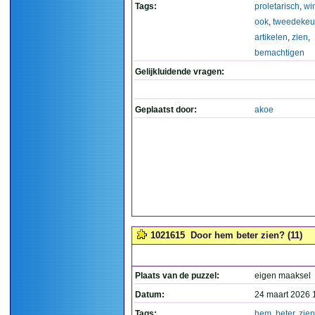
Tags:
proletarisch
,
wi
ook
,
tweedekeu
artikelen
,
zien
,
bemachtigen
Gelijkluidende vragen:
Geplaatst door:
akoe
1021615
Door hem beter zien? (11)
Plaats van de puzzel:
eigen maaksel
Datum:
24 maart 2026 
Tags:
hem
,
beter
,
zien