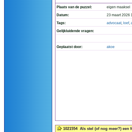
Plaats van de puzzel:
eigen maaksel
Datum:
23 maart 2026 
Tags:
advocaat
,
loef
,
Gelijkluidende vragen:
Geplaatst door:
akoe
1021554
Als stel (of nog meer?) een 