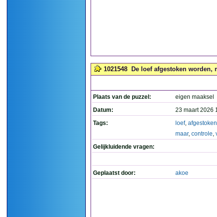
1021548
De loef afgestoken worden, m
Plaats van de puzzel:
eigen maaksel
Datum:
23 maart 2026 
Tags:
loef
,
afgestoken
maar
,
controle
,
Gelijkluidende vragen:
Geplaatst door:
akoe