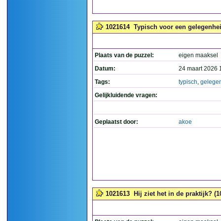
1021614
Typisch voor een gelegenheid
Plaats van de puzzel:
eigen maaksel
Datum:
24 maart 2026 
Tags:
typisch
,
gelegen
Gelijkluidende vragen:
Geplaatst door:
akoe
1021613
Hij ziet het in de praktijk? (1