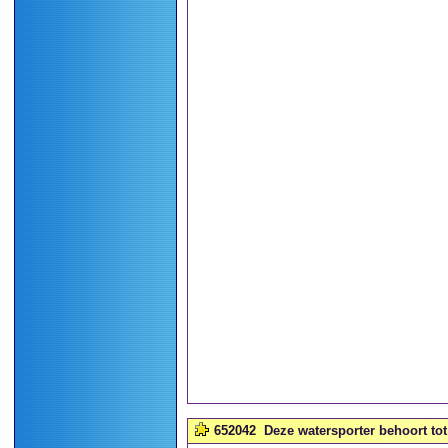
652042
Deze watersporter behoort tot