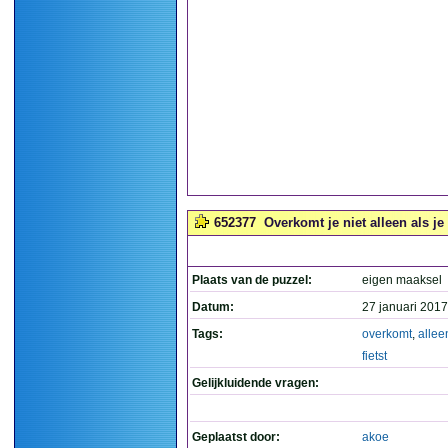
652377
Overkomt je niet alleen als je 
Plaats van de puzzel:
eigen maaksel
Datum:
27 januari 2017
Tags:
overkomt
,
allee
fietst
Gelijkluidende vragen:
Geplaatst door:
akoe