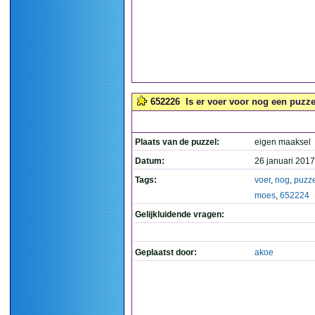
652226
Is er voer voor nog een puzze
Plaats van de puzzel:
eigen maaksel
Datum:
26 januari 2017
Tags:
voer
,
nog
,
puzze
moes
,
652224
Gelijkluidende vragen:
Geplaatst door:
akoe