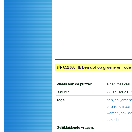
652368
Ik ben dol op groene en rode 
Plaats van de puzzel:
eigen maaksel
Datum:
27 januari 2017
Tags:
ben
,
dol
,
groen
paprikas
,
maar
,
worden
,
ook
,
e
gekocht
Gelijkluidende vragen: