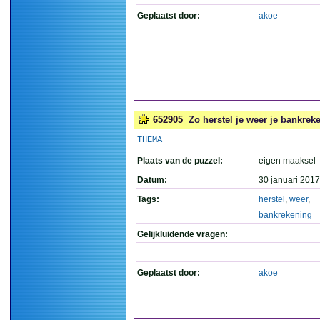
Geplaatst door:
akoe
652905
Zo herstel je weer je bankreke
THEMA
Plaats van de puzzel:
eigen maaksel
Datum:
30 januari 2017
Tags:
herstel
,
weer
,
bankrekening
Gelijkluidende vragen:
Geplaatst door:
akoe