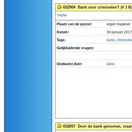
652904
Bank voor criminelen? (4 3 8)
THEMA
Plaats van de puzzel:
eigen maaksel
Datum:
30 januari 2017
Tags:
bank
,
criminele
Gelijkluidende vragen:
Geplaatst door:
akoe
652857
Door de bank genomen, maar w