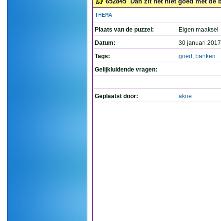
652845
Dan zit het niet goed met de 
THEMA
Plaats van de puzzel:
Eigen maaksel
Datum:
30 januari 2017
Tags:
goed
,
banken
Gelijkluidende vragen:
Geplaatst door:
akoe