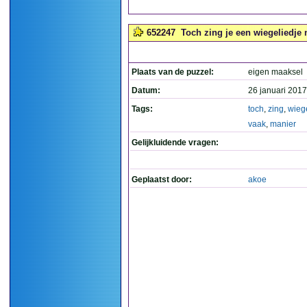
652247
Toch zing je een wiegeliedje 
Plaats van de puzzel:
eigen maaksel
Datum:
26 januari 2017
Tags:
toch
,
zing
,
wieg
vaak
,
manier
Gelijkluidende vragen:
Geplaatst door:
akoe