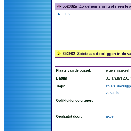
652982a
Zo geheimzinnig als een kro
.R..T.S..
652982
Zoiets als doorliggen in de va
Plaats van de puzzel:
eigen maaksel
Datum:
31 januari 2017
Tags:
zoiets
,
doorligg
vakantie
Gelijkluidende vragen:
Geplaatst door:
akoe