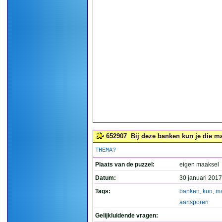
652907
Bij deze banken kun je die m
THEMA?
Plaats van de puzzel:
eigen maaksel
Datum:
30 januari 2017
Tags:
banken
,
kun
,
m
aansporen
Gelijkluidende vragen: