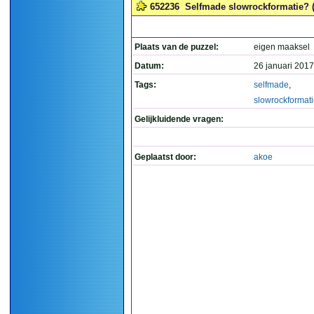
652236
Selfmade slowrockformatie? (
Plaats van de puzzel:
eigen maaksel
Datum:
26 januari 2017
Tags:
selfmade
,
slowrockformat
Gelijkluidende vragen:
Geplaatst door:
akoe