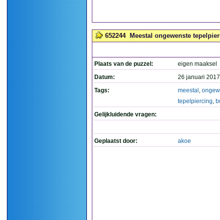
652244
Meestal ongewenste tepelpier
Plaats van de puzzel:
eigen maaksel
Datum:
26 januari 2017
Tags:
meestal
,
ongew
tepelpiercing
,
b
Gelijkluidende vragen:
Geplaatst door:
akoe