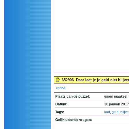
652906
Daar laat je je geld niet blijv
THEMA
Plaats van de puzzel:
eigen maaksel
Datum:
30 januari 2017
Tags:
laat
,
geld
,
blijv
Gelijkluidende vragen: