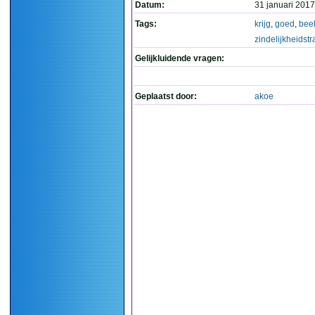
Datum:
31 januari 2017
Tags:
krijg
,
goed
,
bee
zindelijkheidstr
Gelijkluidende vragen:
Geplaatst door:
akoe