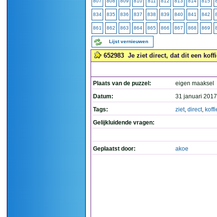
807
808
809
810
811
812
813
814
815
834
835
836
837
838
839
840
841
842
861
862
863
864
865
866
867
868
869
Lijst vernieuwen
652983
Je ziet direct, dat dit een koffi
Plaats van de puzzel:
eigen maaksel
Datum:
31 januari 2017
Tags:
ziet
,
direct
,
koff
Gelijkluidende vragen:
Geplaatst door:
akoe