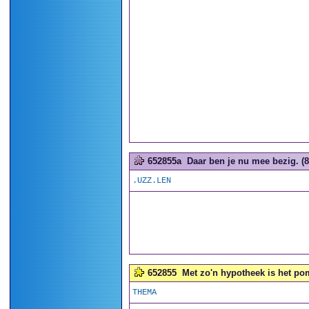
652855a
Daar ben je nu mee bezig. (8
.UZZ.LEN
652855
Met zo'n hypotheek is het pom
THEMA