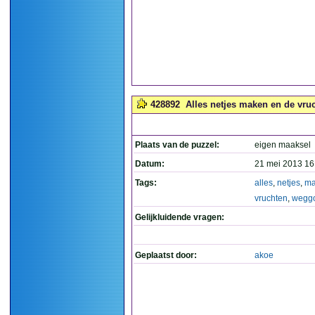
428892
Alles netjes maken en de vru
Plaats van de puzzel:
eigen maaksel
Datum:
21 mei 2013 16
Tags:
alles
,
netjes
,
ma
vruchten
,
wegg
Gelijkluidende vragen:
Geplaatst door:
akoe