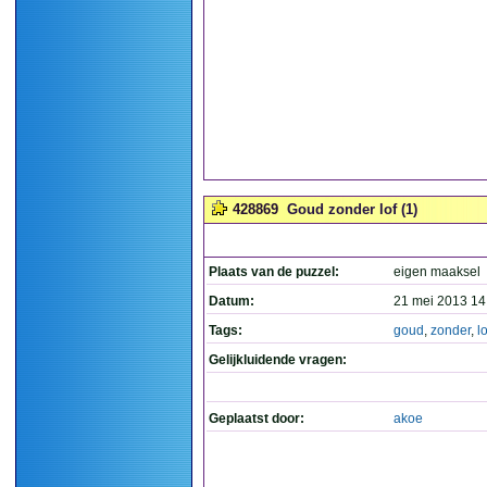
428869
Goud zonder lof (1)
Plaats van de puzzel:
eigen maaksel
Datum:
21 mei 2013 14
Tags:
goud
,
zonder
,
lo
Gelijkluidende vragen:
Geplaatst door:
akoe