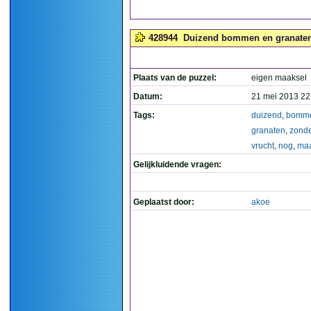
428944
Duizend bommen en granaten, z
Plaats van de puzzel:
eigen maaksel
Datum:
21 mei 2013 22
Tags:
duizend
,
bomm
granaten
,
zonde
vrucht
,
nog
,
ma
Gelijkluidende vragen:
Geplaatst door:
akoe