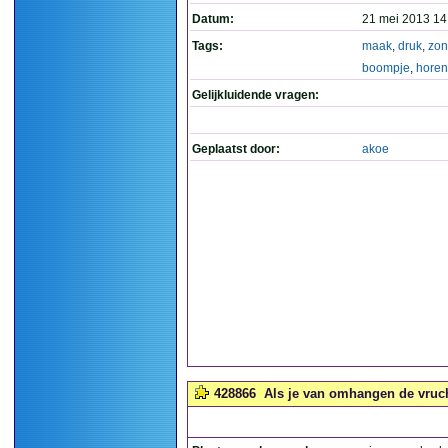
Datum:
21 mei 2013 14
Tags:
maak
,
druk
,
zon
boompje
,
horen
Gelijkluidende vragen:
Geplaatst door:
akoe
428866
Als je van omhangen de vrucht