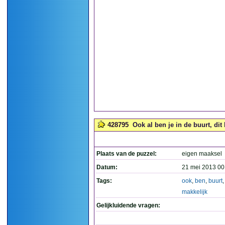
428795
Ook al ben je in de buurt, dit 
Plaats van de puzzel:
eigen maaksel
Datum:
21 mei 2013 00
Tags:
ook
,
ben
,
buurt
makkelijk
Gelijkluidende vragen: