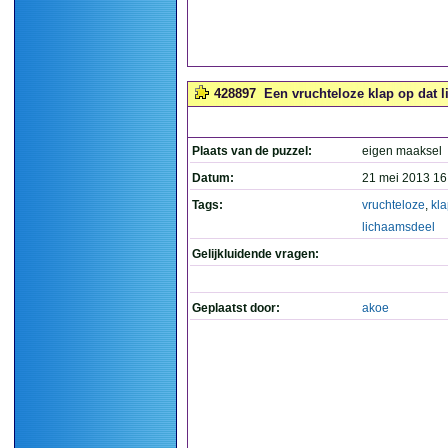
428897
Een vruchteloze klap op dat l
Plaats van de puzzel:
eigen maaksel
Datum:
21 mei 2013 16
Tags:
vruchteloze
,
kl
lichaamsdeel
Gelijkluidende vragen:
Geplaatst door:
akoe