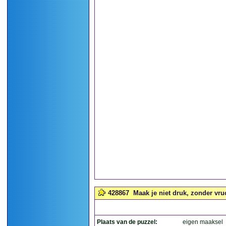
428867
Maak je niet druk, zonder vru
Plaats van de puzzel:
eigen maaksel