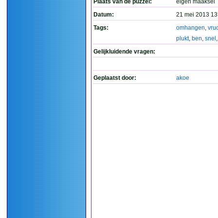
Plaats van de puzzel:
eigen maaksel
Datum:
21 mei 2013 13
Tags:
omhangen
,
vru
plukt
,
ben
,
snel
Gelijkluidende vragen:
Geplaatst door:
akoe