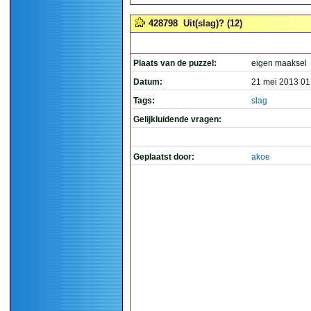
428798
Uit(slag)? (12)
Plaats van de puzzel:
eigen maaksel
Datum:
21 mei 2013 01
Tags:
slag
Gelijkluidende vragen:
Geplaatst door:
akoe