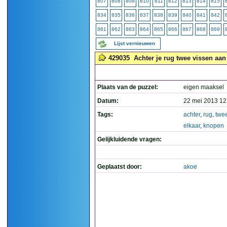
807
808
809
810
811
812
813
814
815
834
835
836
837
838
839
840
841
842
861
862
863
864
865
866
867
868
869
Lijst vernieuwen
429035
Achter je rug twee vissen aan
Plaats van de puzzel:
eigen maaksel
Datum:
22 mei 2013 12
Tags:
achter
,
rug
,
twe
elkaar
,
knopen
Gelijkluidende vragen:
Geplaatst door:
akoe