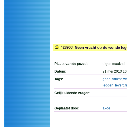
428903
Geen vrucht op de wonde legge
Plaats van de puzzel:
eigen maaksel
Datum:
21 mei 2013 16
Tags:
geen
,
vrucht
,
w
leggen
,
levert
,
t
Gelijkluidende vragen:
Geplaatst door:
akoe