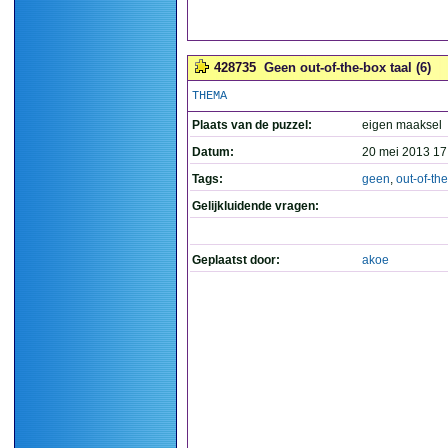
428735
Geen out-of-the-box taal (6)
THEMA
Plaats van de puzzel:
eigen maaksel
Datum:
20 mei 2013 17
Tags:
geen
,
out-of-th
Gelijkluidende vragen:
Geplaatst door:
akoe