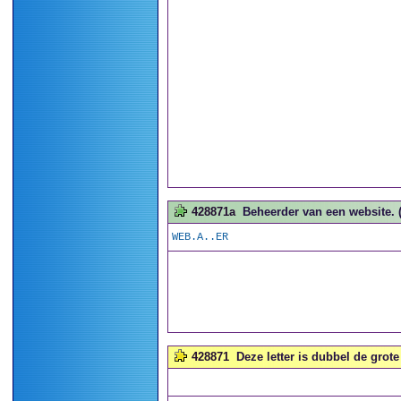
428871a
Beheerder van een website. (
WEB.A..ER
428871
Deze letter is dubbel de grot