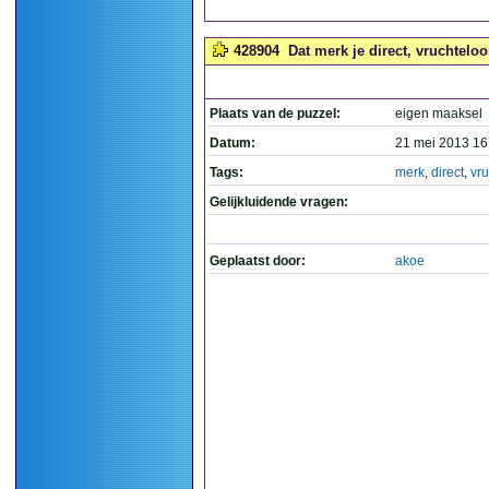
428904
Dat merk je direct, vruchteloos
Plaats van de puzzel:
eigen maaksel
Datum:
21 mei 2013 16
Tags:
merk
,
direct
,
vr
Gelijkluidende vragen:
Geplaatst door:
akoe