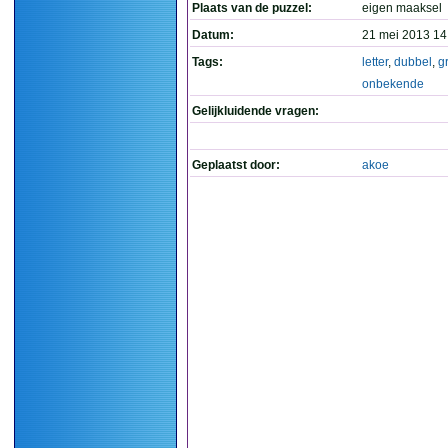
Plaats van de puzzel:
eigen maaksel
Datum:
21 mei 2013 14
Tags:
letter
,
dubbel
,
g
onbekende
Gelijkluidende vragen:
Geplaatst door:
akoe