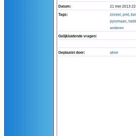
Datum:
21 mei 2013 22
Tags:
zoveel
,
pret
,
ka
pyromaan
,
heb
anderen
Gelijkluidende vragen:
Geplaatst door:
akoe