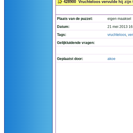
428900
Vruchteloos vervulde hij zijn 
Plaats van de puzzel:
eigen maaksel
Datum:
21 mei 2013 16
Tags:
vruchteloos
,
ve
Gelijkluidende vragen:
Geplaatst door:
akoe