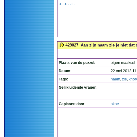
O..O..E.
429027
Aan zijn naam zie je niet dat 
Plaats van de puzzel:
eigen maaksel
Datum:
22 mei 2013 11
Tags:
naam
,
zie
,
knor
Gelijkluidende vragen:
Geplaatst door:
akoe