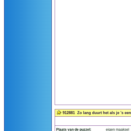
912881
Zo lang duurt het als je 's ee
Plaats van de puzzel:
eigen maaksel