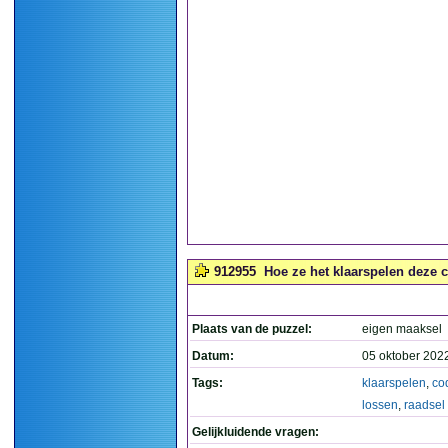
912955
Hoe ze het klaarspelen deze c
Plaats van de puzzel:
eigen maaksel
Datum:
05 oktober 202
Tags:
klaarspelen
,
co
lossen
,
raadsel
Gelijkluidende vragen: