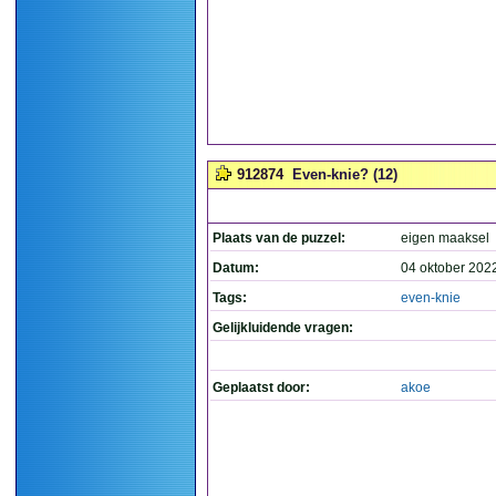
912874
Even-knie? (12)
Plaats van de puzzel:
eigen maaksel
Datum:
04 oktober 202
Tags:
even-knie
Gelijkluidende vragen:
Geplaatst door:
akoe