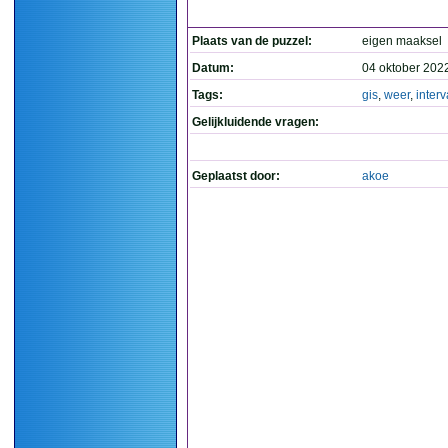
Plaats van de puzzel:
eigen maaksel
Datum:
04 oktober 202
Tags:
gis
,
weer
,
interv
Gelijkluidende vragen:
Geplaatst door:
akoe