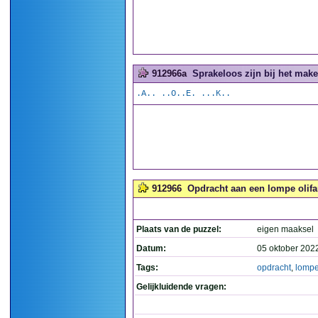
912966a
Sprakeloos zijn bij het make
.A.. ..O..E. ...K..
912966
Opdracht aan een lompe olifa
Plaats van de puzzel:
eigen maaksel
Datum:
05 oktober 202
Tags:
opdracht
,
lomp
Gelijkluidende vragen: