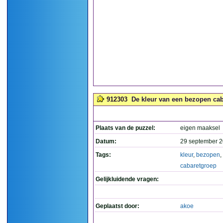
912303
De kleur van een bezopen cab
Plaats van de puzzel:
eigen maaksel
Datum:
29 september 2
Tags:
kleur
,
bezopen
,
cabaretgroep
Gelijkluidende vragen:
Geplaatst door:
akoe