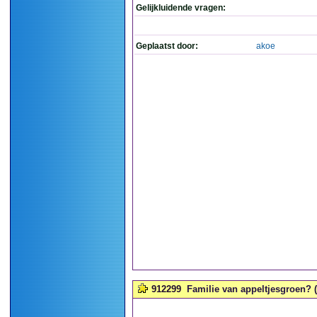
Gelijkluidende vragen:
Geplaatst door:
akoe
912299
Familie van appeltjesgroen? (