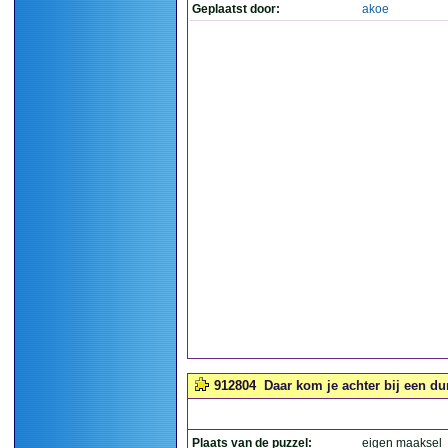
Geplaatst door:
akoe
912804
Daar kom je achter bij een du
Plaats van de puzzel:
eigen maaksel