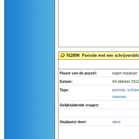
912898
Periode met een schrijversbl
Plaats van de puzzel:
eigen maaksel
Datum:
04 oktober 202
Tags:
periode
,
schrijv
mannen
Gelijkluidende vragen:
Geplaatst door:
akoe