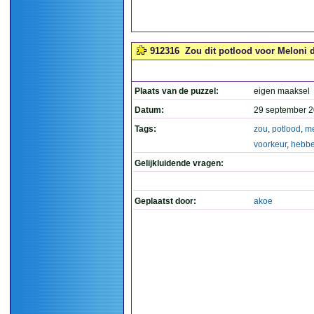
912316
Zou dit potlood voor Meloni 
Plaats van de puzzel:
eigen maaksel
Datum:
29 september 2
Tags:
zou
,
potlood
,
me
voorkeur
,
hebb
Gelijkluidende vragen:
Geplaatst door:
akoe