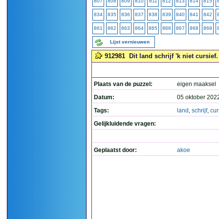
807
808
809
810
811
812
813
814
815
834
835
836
837
838
839
840
841
842
861
862
863
864
865
866
867
868
869
Lijst vernieuwen
912981
Dit land schrijf 'k niet cursief.
Plaats van de puzzel:
eigen maaksel
Datum:
05 oktober 202
Tags:
land
,
schrijf
,
cur
Gelijkluidende vragen:
Geplaatst door:
akoe