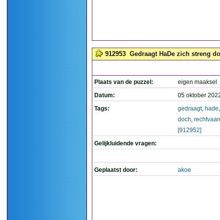
912953
Gedraagt HaDe zich streng doc
Plaats van de puzzel:
eigen maaksel
Datum:
05 oktober 202
Tags:
gedraagt
,
hade
doch
,
rechtvaar
[912952]
Gelijkluidende vragen:
Geplaatst door:
akoe