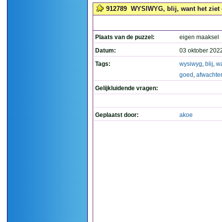
912789
WYSIWYG, blij, want het ziet 
Plaats van de puzzel:
eigen maaksel
Datum:
03 oktober 202
Tags:
wysiwyg
,
blij
,
w
goed
,
afwachte
Gelijkluidende vragen:
Geplaatst door:
akoe