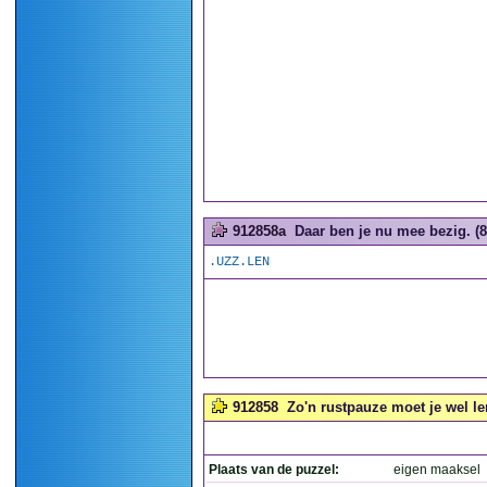
912858a
Daar ben je nu mee bezig. (8
.UZZ.LEN
912858
Zo'n rustpauze moet je wel le
Plaats van de puzzel:
eigen maaksel