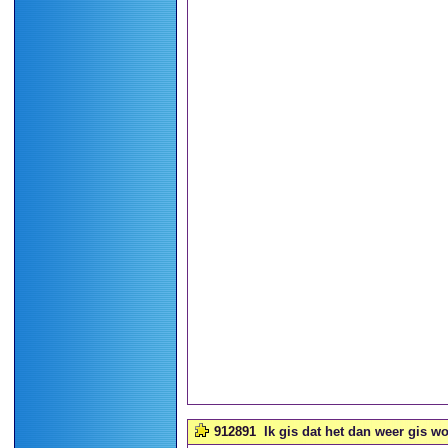
912891
Ik gis dat het dan weer gis wor