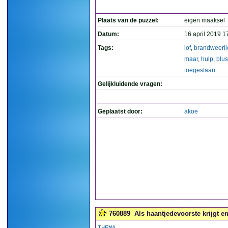
Plaats van de puzzel:
eigen maaksel
Datum:
16 april 2019 1
Tags:
lof
,
brandweerl
maar
,
hulp
,
blu
toegestaan
Gelijkluidende vragen:
Geplaatst door:
akoe
760889
Als haantjedevoorste krijgt en