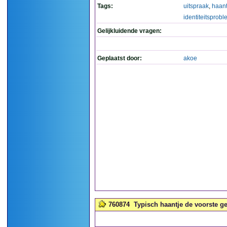
Tags:
uitspraak
,
haant
identiteitsprob
Gelijkluidende vragen:
Geplaatst door:
akoe
760874
Typisch haantje de voorste ge