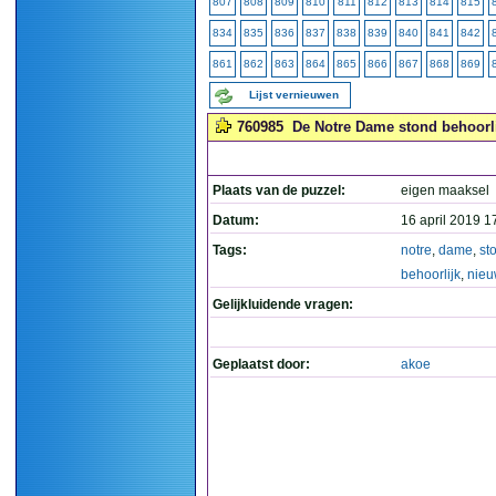
807
808
809
810
811
812
813
814
815
834
835
836
837
838
839
840
841
842
861
862
863
864
865
866
867
868
869
Lijst vernieuwen
760985
De Notre Dame stond behoorlij
Plaats van de puzzel:
eigen maaksel
Datum:
16 april 2019 1
Tags:
notre
,
dame
,
st
behoorlijk
,
nieu
Gelijkluidende vragen:
Geplaatst door:
akoe