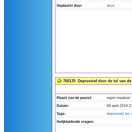
Geplaatst door:
akoe
760135
Depressief door de tol van de
Plaats van de puzzel:
eigen maaksel
Datum:
09 april 2019 2
Tags:
depressief
,
tol
,
Gelijkluidende vragen: