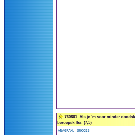
760801
Als je 'm voor minder doodsla
beroepskiller. (7,5)
ANAGRAM, SUCCES