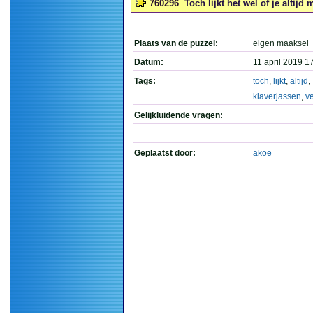
760296
Toch lijkt het wel of je altijd 
Plaats van de puzzel:
eigen maaksel
Datum:
11 april 2019 1
Tags:
toch
,
lijkt
,
altijd
,
klaverjassen
,
ve
Gelijkluidende vragen:
Geplaatst door:
akoe