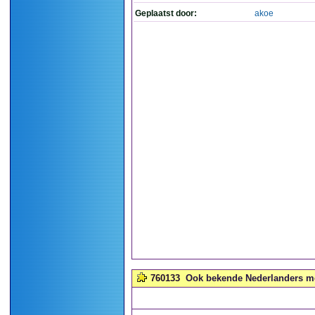
Geplaatst door:
akoe
760133
Ook bekende Nederlanders moe