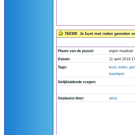
760300
Je kunt met reden genieten van
Plaats van de puzzel:
eigen maaksel
Datum:
11 april 2019 1
Tags:
kunt
,
reden
,
gen
kaartspel
Gelijkluidende vragen:
Geplaatst door:
akoe