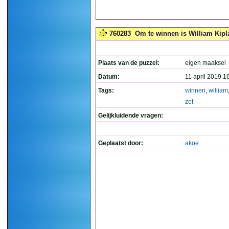
760283
Om te winnen is William Kipla
Plaats van de puzzel:
eigen maaksel
Datum:
11 april 2019 1
Tags:
winnen
,
william
zet
Gelijkluidende vragen:
Geplaatst door:
akoe