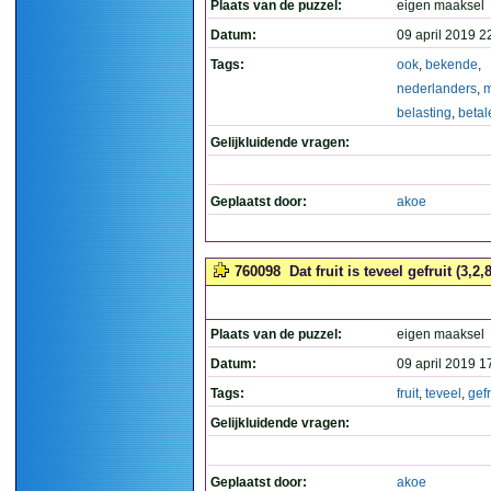
Plaats van de puzzel:
eigen maaksel
Datum:
09 april 2019 2
Tags:
ook
,
bekende
,
nederlanders
,
m
belasting
,
betal
Gelijkluidende vragen:
Geplaatst door:
akoe
760098
Dat fruit is teveel gefruit (3,2,8
Plaats van de puzzel:
eigen maaksel
Datum:
09 april 2019 1
Tags:
fruit
,
teveel
,
gefr
Gelijkluidende vragen:
Geplaatst door:
akoe