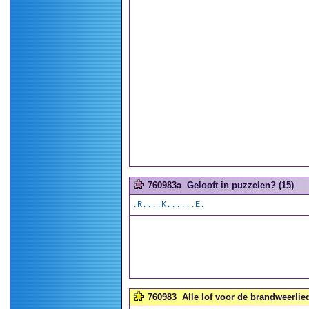
760983a
Gelooft in puzzelen? (15)
.R....K......E.
760983
Alle lof voor de brandweerlied