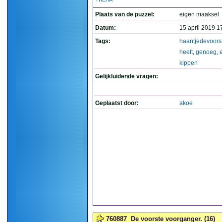
THEMA
Plaats van de puzzel:
eigen maaksel
Datum:
15 april 2019 1
Tags:
haantjedevoors
heeft
,
genoeg
,
kippen
Gelijkluidende vragen:
Geplaatst door:
akoe
760887
De voorste voorganger. (16)