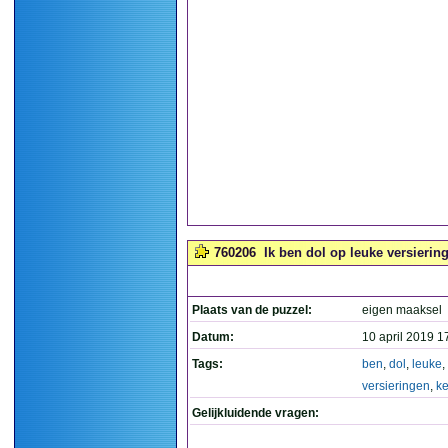
760206
Ik ben dol op leuke versierin
Plaats van de puzzel:
eigen maaksel
Datum:
10 april 2019 1
Tags:
ben
,
dol
,
leuke
,
versieringen
,
k
Gelijkluidende vragen: