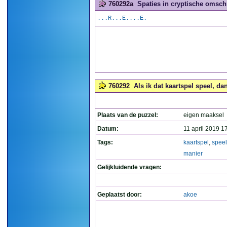
760292a
Spaties in cryptische omschr
...R...E....E.
760292
Als ik dat kaartspel speel, da
Plaats van de puzzel:
eigen maaksel
Datum:
11 april 2019 1
Tags:
kaartspel
,
speel
manier
Gelijkluidende vragen:
Geplaatst door:
akoe