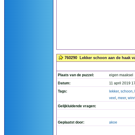
760290
Lekker schoon aan de haak val
Plaats van de puzzel:
eigen maaksel
Datum:
11 april 2019 1
Tags:
lekker
,
schoon
,
veel
,
meer
,
win
Gelijkluidende vragen:
Geplaatst door:
akoe