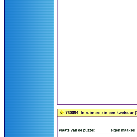
760094
In ruimere zin een kwetsuur (
Plaats van de puzzel:
eigen maaksel