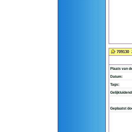
709130
Plaats van d
Datum:
Tags:
Gelijkluiden
Geplaatst do