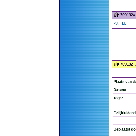
709132a
PU..EL
709132
Plaats van d
Datum:
Tags:
Gelijkluiden
Geplaatst do