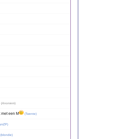
(
Anoniem
)
et met een M
(
Twente
)
gniZP
)
(
blondie
)