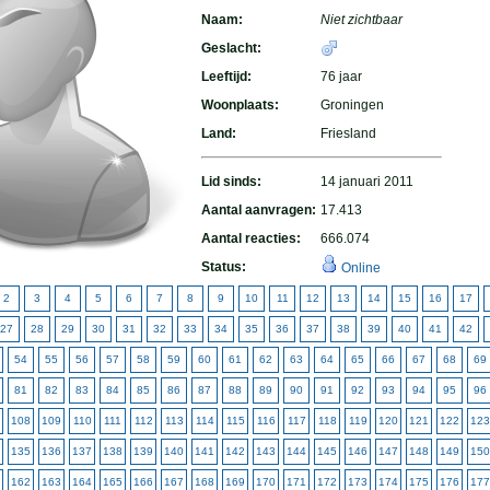
Naam:
Niet zichtbaar
Geslacht:
Leeftijd:
76 jaar
Woonplaats:
Groningen
Land:
Friesland
Lid sinds:
14 januari 2011
Aantal aanvragen:
17.413
Aantal reacties:
666.074
Status:
Online
2
3
4
5
6
7
8
9
10
11
12
13
14
15
16
17
27
28
29
30
31
32
33
34
35
36
37
38
39
40
41
42
54
55
56
57
58
59
60
61
62
63
64
65
66
67
68
69
81
82
83
84
85
86
87
88
89
90
91
92
93
94
95
96
108
109
110
111
112
113
114
115
116
117
118
119
120
121
122
123
135
136
137
138
139
140
141
142
143
144
145
146
147
148
149
150
162
163
164
165
166
167
168
169
170
171
172
173
174
175
176
177