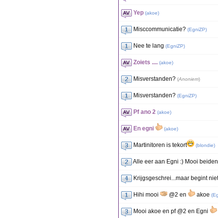
Yep
(
akoe
)
Misccommunicatie?
(
EgniZP
)
Nee te lang
(
EgniZP
)
Zoiets ....
(
akoe
)
Misverstanden?
(
Anoniem
)
Misverstanden?
(
EgniZP
)
Pf ano 2
(
akoe
)
En egni
(
akoe
)
Martinitoren is tekort
(
blondie
)
Alle eer aan Egni :) Mooi beiden
Krijgsgeschrei...maar begint ni
Hihi mooi
@2 en
akoe
(
E
Mooi akoe en pf @2 en Egni