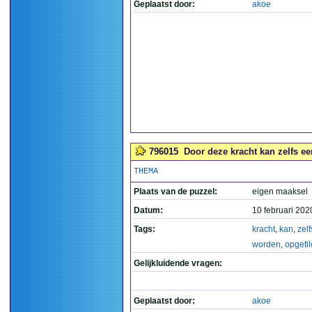
Geplaatst door:
akoe
796015
Door deze kracht kan zelfs ee
THEMA
Plaats van de puzzel:
eigen maaksel
Datum:
10 februari 202
Tags:
kracht
,
kan
,
zelf
worden
,
opgetil
Gelijkluidende vragen:
Geplaatst door:
akoe