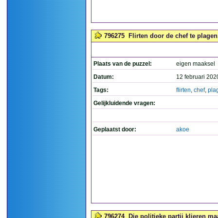
796275
Flirten door de chef te plagen.
Plaats van de puzzel:
eigen maaksel
Datum:
12 februari 202
Tags:
flirten
,
chef
,
pla
Gelijkluidende vragen:
Geplaatst door:
akoe
796274
Die politieke partij klieren ma