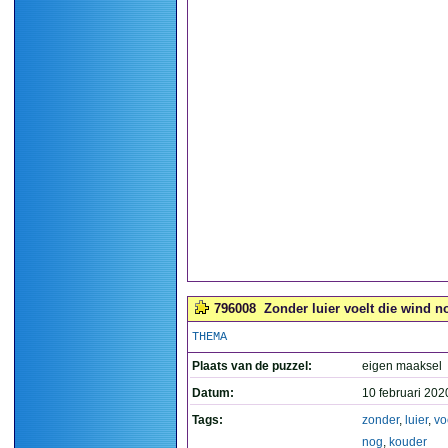
796008
Zonder luier voelt die wind n
THEMA
Plaats van de puzzel:
eigen maaksel
Datum:
10 februari 202
Tags:
zonder
,
luier
,
vo
nog
,
kouder