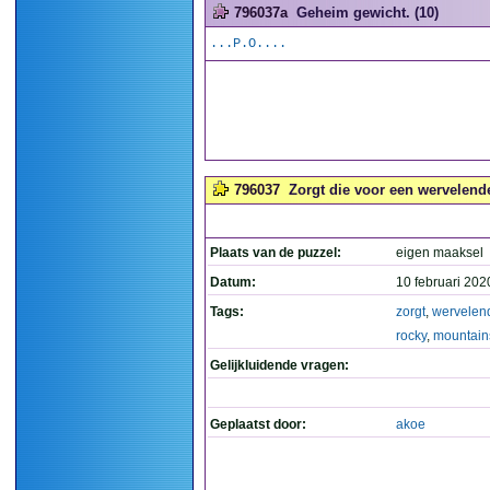
796037a
Geheim gewicht. (10)
...P.O....
796037
Zorgt die voor een wervelend
Plaats van de puzzel:
eigen maaksel
Datum:
10 februari 202
Tags:
zorgt
,
wervelen
rocky
,
mountain
Gelijkluidende vragen:
Geplaatst door:
akoe