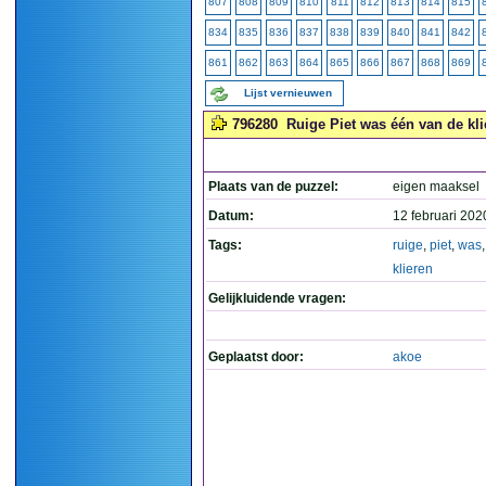
807
808
809
810
811
812
813
814
815
834
835
836
837
838
839
840
841
842
861
862
863
864
865
866
867
868
869
Lijst vernieuwen
796280
Ruige Piet was één van de klie
Plaats van de puzzel:
eigen maaksel
Datum:
12 februari 202
Tags:
ruige
,
piet
,
was
klieren
Gelijkluidende vragen:
Geplaatst door:
akoe