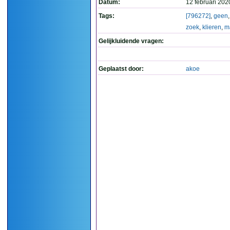
Datum:
12 februari 202
Tags:
[796272]
,
geen
zoek
,
klieren
,
m
Gelijkluidende vragen:
Geplaatst door:
akoe