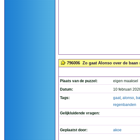
796006
Zo gaat Alonso over de baan 
Plaats van de puzzel:
eigen maaksel
Datum:
10 februari 202
Tags:
gaat
,
alonso
,
b
regenbanden
Gelijkluidende vragen:
Geplaatst door:
akoe