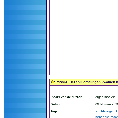
795861
Deze vluchtelingen kwamen nie
Plaats van de puzzel:
eigen maaksel
Datum:
09 februari 202
Tags:
vluchtelingen
,
hongarije
,
maar