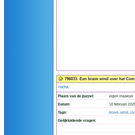
796033
Een brave wind over het Com
THEMA
Plaats van de puzzel:
eigen maaksel
Datum:
10 februari 202
Tags:
brave
,
wind
,
co
Gelijkluidende vragen: