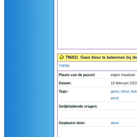
796011
Geen kleur te bekennen bij de
THEMA
Plaats van de puzzel:
eigen maaksel
Datum:
10 februari 202
Tags:
geen
,
kleur
,
be
wind
Gelijkluidende vragen:
Geplaatst door:
akoe