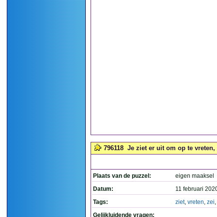
796118
Je ziet er uit om op te vreten,
Plaats van de puzzel:
eigen maaksel
Datum:
11 februari 202
Tags:
ziet
,
vreten
,
zei
Gelijkluidende vragen: