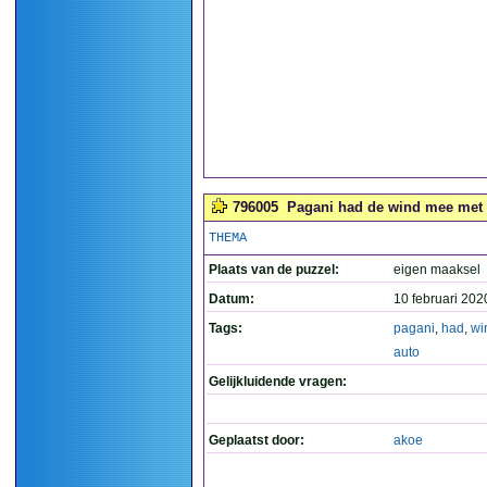
796005
Pagani had de wind mee met d
THEMA
Plaats van de puzzel:
eigen maaksel
Datum:
10 februari 202
Tags:
pagani
,
had
,
wi
auto
Gelijkluidende vragen:
Geplaatst door:
akoe