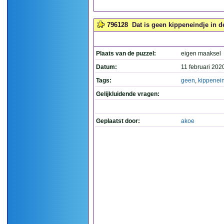
796128
Dat is geen kippeneindje in de
Plaats van de puzzel:
eigen maaksel
Datum:
11 februari 202
Tags:
geen
,
kippenei
Gelijkluidende vragen:
Geplaatst door:
akoe