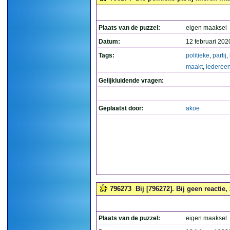
Plaats van de puzzel:
eigen maaksel
Datum:
12 februari 202
Tags:
politieke
,
partij
,
maakt
,
iederee
Gelijkluidende vragen:
Geplaatst door:
akoe
796273
Bij [796272]. Bij geen reactie
Plaats van de puzzel:
eigen maaksel