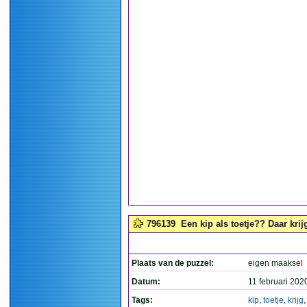
796139
Een kip als toetje?? Daar krijg
Plaats van de puzzel:
eigen maaksel
Datum:
11 februari 202
Tags:
kip
,
toetje
,
krijg