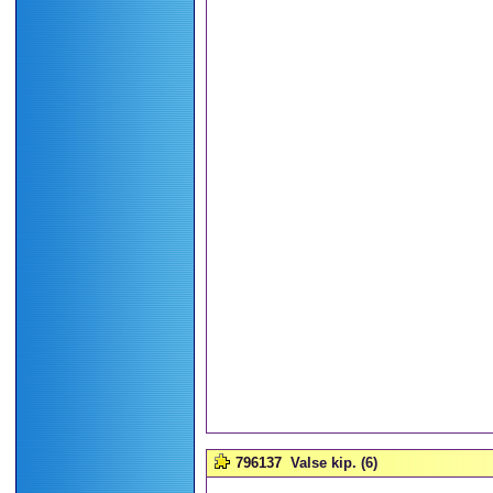
796137
Valse kip. (6)