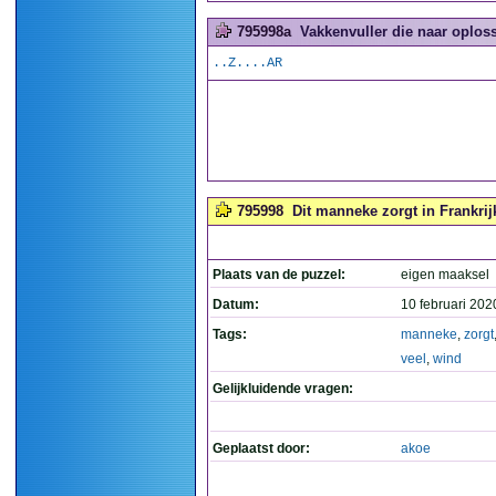
795998a
Vakkenvuller die naar oploss
..Z....AR
795998
Dit manneke zorgt in Frankrijk
Plaats van de puzzel:
eigen maaksel
Datum:
10 februari 202
Tags:
manneke
,
zorgt
veel
,
wind
Gelijkluidende vragen:
Geplaatst door:
akoe