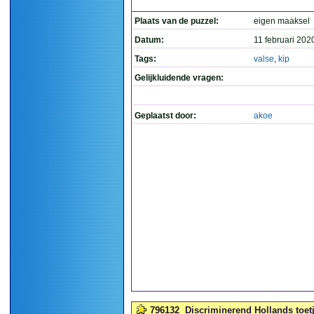
Plaats van de puzzel:
eigen maaksel
Datum:
11 februari 202
Tags:
valse
,
kip
Gelijkluidende vragen:
Geplaatst door:
akoe
796132
Discriminerend Hollands toetje