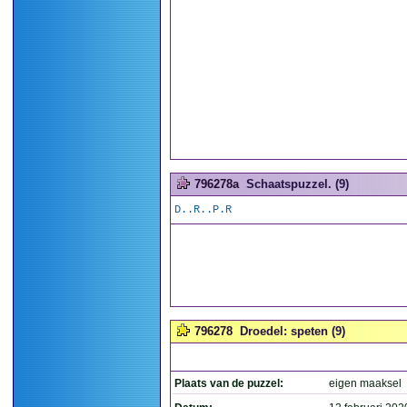
796278a
Schaatspuzzel. (9)
D..R..P.R
796278
Droedel: speten (9)
Plaats van de puzzel:
eigen maaksel