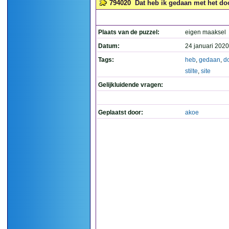
794020
Dat heb ik gedaan met het door
Plaats van de puzzel:
eigen maaksel
Datum:
24 januari 2020
Tags:
heb
,
gedaan
,
d
stilte
,
site
Gelijkluidende vragen:
Geplaatst door:
akoe