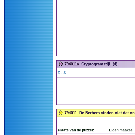
794011a
Cryptogramstijl. (4)
C..E
794011
De Berbers vinden niet dat ons
Plaats van de puzzel:
Eigen maaksel