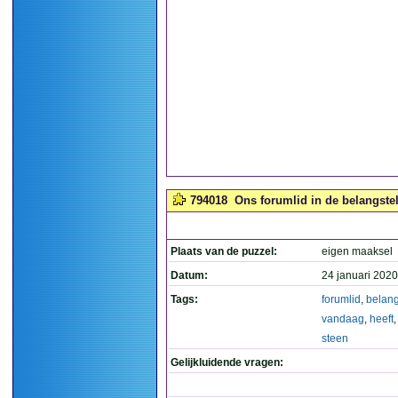
794018
Ons forumlid in de belangstel
Plaats van de puzzel:
eigen maaksel
Datum:
24 januari 2020
Tags:
forumlid
,
belang
vandaag
,
heeft
steen
Gelijkluidende vragen: