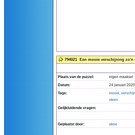
794021
Een mooie verschijning zo'n s
Plaats van de puzzel:
eigen maaksel
Datum:
24 januari 2020
Tags:
mooie
,
verschij
steen
Gelijkluidende vragen:
Geplaatst door:
akoe