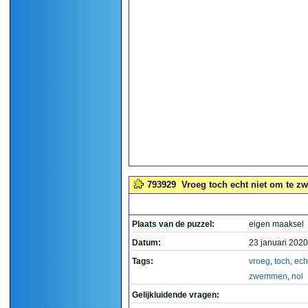
793929
Vroeg toch echt niet om te z
Plaats van de puzzel:
eigen maaksel
Datum:
23 januari 2020
Tags:
vroeg
,
toch
,
ech
zwemmen
,
nol
Gelijkluidende vragen: