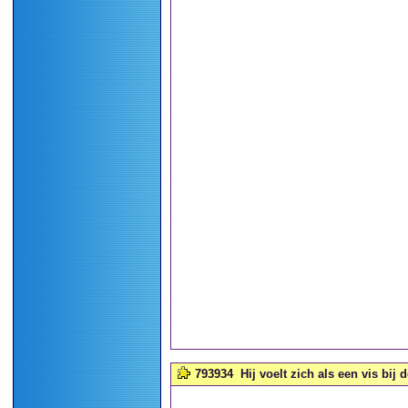
793934
Hij voelt zich als een vis bij