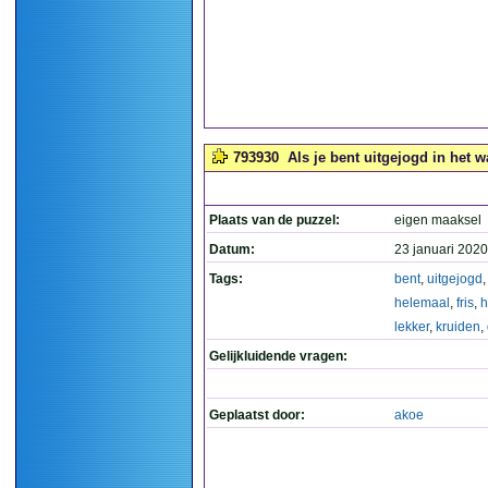
793930
Als je bent uitgejogd in het wa
Plaats van de puzzel:
eigen maaksel
Datum:
23 januari 2020
Tags:
bent
,
uitgejogd
helemaal
,
fris
,
h
lekker
,
kruiden
,
Gelijkluidende vragen:
Geplaatst door:
akoe