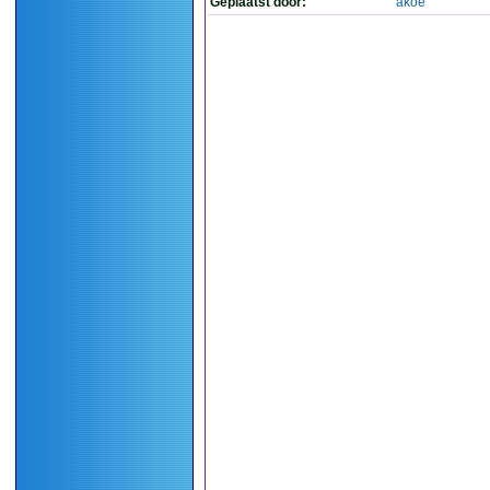
Geplaatst door:
akoe