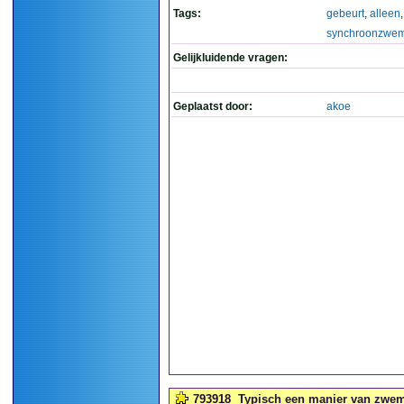
Tags:
gebeurt
,
alleen
,
synchroonzwe
Gelijkluidende vragen:
Geplaatst door:
akoe
793918
Typisch een manier van zwem