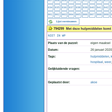
807
808
809
810
811
812
813
814
815
834
835
836
837
838
839
840
841
842
861
862
863
864
865
866
867
868
869
Lijst vernieuwen
794299
Met deze hulpmiddelen komt h
NIET IN WP
Plaats van de puzzel:
eigen maaksel
Datum:
26 januari 2020
Tags:
hulpmiddelen
,
hospitaal
,
weer
Gelijkluidende vragen:
Geplaatst door:
akoe