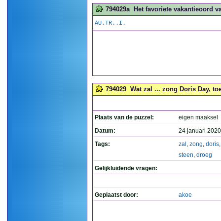
794029a
Het favoriete vakantieoord v
AU.TR..I.
794029
Wat zal ... zong Doris Day, to
Plaats van de puzzel:
eigen maaksel
Datum:
24 januari 2020
Tags:
zal
,
zong
,
doris
steen
,
droeg
Gelijkluidende vragen:
Geplaatst door:
akoe