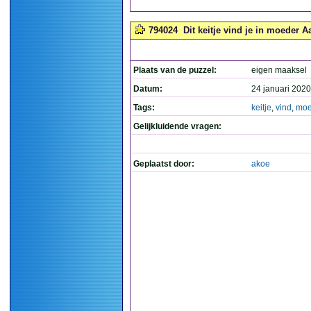
794024
Dit keitje vind je in moeder Aa
Plaats van de puzzel:
eigen maaksel
Datum:
24 januari 2020
Tags:
keitje
,
vind
,
moe
Gelijkluidende vragen:
Geplaatst door:
akoe