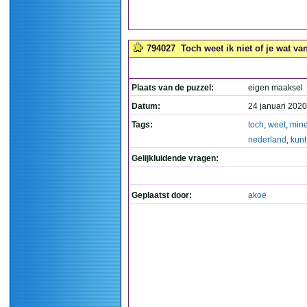
794027
Toch weet ik niet of je wat va
Plaats van de puzzel:
eigen maaksel
Datum:
24 januari 2020
Tags:
toch
,
weet
,
mine
nederland
,
kunt
Gelijkluidende vragen:
Geplaatst door:
akoe