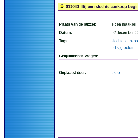
919083
Bij een slechte aankoop begint
Plaats van de puzzel:
eigen maaksel
Datum:
02 december 2
Tags:
slechte
,
aanko
prijs
,
groeien
Gelijkluidende vragen:
Geplaatst door:
akoe