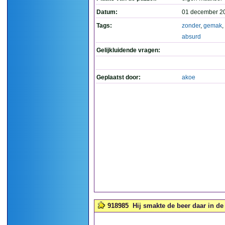
Datum:
01 december 2
Tags:
zonder
,
gemak
,
absurd
Gelijkluidende vragen:
Geplaatst door:
akoe
918985
Hij smakte de beer daar in de 