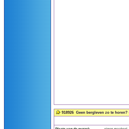
918926
Geen bergleven zo te horen? (