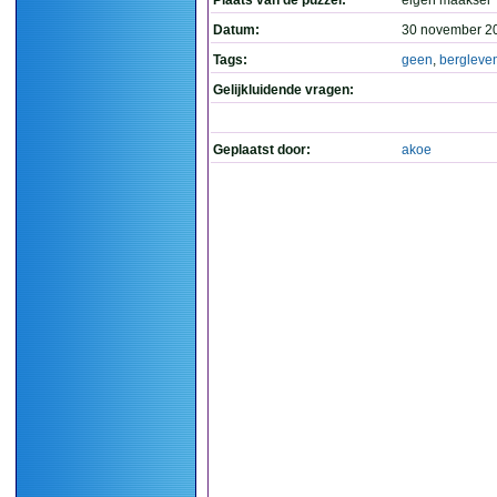
Plaats van de puzzel:
eigen maaksel
Datum:
30 november 2
Tags:
geen
,
bergleve
Gelijkluidende vragen:
Geplaatst door:
akoe