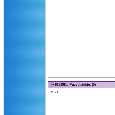
918998a
Puzzelstukje. (5)
.O..E