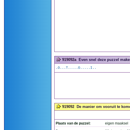
919092a
Even snel deze puzzel maken
.O...T.....O.....I..
919092
De manier om vooruit te komen
Plaats van de puzzel:
eigen maaksel