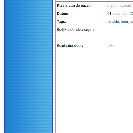
Plaats van de puzzel:
eigen maaksel
Datum:
01 december 2
Tags:
smakte
,
beer
,
p
Gelijkluidende vragen:
Geplaatst door:
akoe