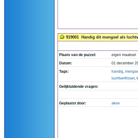
919001
Handig dit mengsel als luchtver
Plaats van de puzzel:
eigen maaksel
Datum:
01 december 2
Tags:
handig
,
mengse
luchtverfrisser
,
t
Gelijkluidende vragen:
Geplaatst door:
akoe