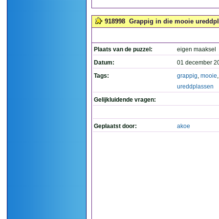
918998
Grappig in die mooie ureddpl
Plaats van de puzzel:
eigen maaksel
Datum:
01 december 2
Tags:
grappig
,
mooie
,
ureddplassen
Gelijkluidende vragen:
Geplaatst door:
akoe