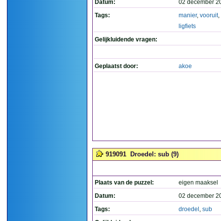
Datum:
02 december 2
Tags:
manier
,
vooruit
,
ligfiets
Gelijkluidende vragen:
Geplaatst door:
akoe
919091
Droedel: sub (9)
Plaats van de puzzel:
eigen maaksel
Datum:
02 december 2
Tags:
droedel
,
sub