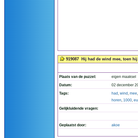
919087
Hij had de wind mee, toen hij 
Plaats van de puzzel:
eigen maaksel
Datum:
02 december 2
Tags:
had
,
wind
,
mee
horen
,
1000
,
eu
Gelijkluidende vragen:
Geplaatst door:
akoe