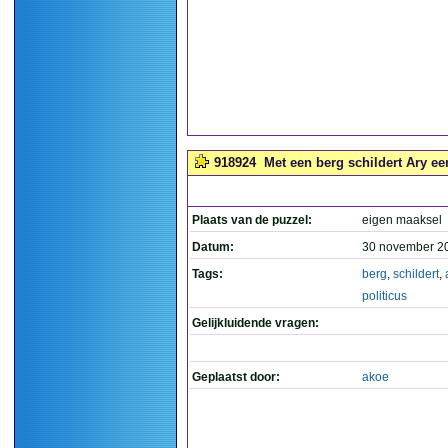
918924
Met een berg schildert Ary een
Plaats van de puzzel:
eigen maaksel
Datum:
30 november 2
Tags:
berg
,
schildert
,
politicus
Gelijkluidende vragen:
Geplaatst door:
akoe