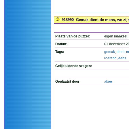
918990
Gemak dient de mens, we zijn 
Plaats van de puzzel:
eigen maaksel
Datum:
01 december 2
Tags:
gemak
,
dient
,
m
roerend
,
eens
Gelijkluidende vragen:
Geplaatst door:
akoe