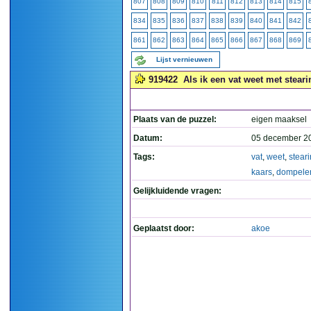
807
808
809
810
811
812
813
814
815
834
835
836
837
838
839
840
841
842
861
862
863
864
865
866
867
868
869
Lijst vernieuwen
919422
Als ik een vat weet met steari
Plaats van de puzzel:
eigen maaksel
Datum:
05 december 2
Tags:
vat
,
weet
,
stear
kaars
,
dompele
Gelijkluidende vragen:
Geplaatst door:
akoe