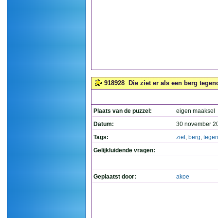
918928
Die ziet er als een berg tegeno
Plaats van de puzzel:
eigen maaksel
Datum:
30 november 2
Tags:
ziet
,
berg
,
tege
Gelijkluidende vragen:
Geplaatst door:
akoe