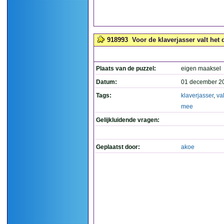
918993
Voor de klaverjasser valt het 
Plaats van de puzzel:
eigen maaksel
Datum:
01 december 2
Tags:
klaverjasser
,
val
mee
Gelijkluidende vragen:
Geplaatst door:
akoe