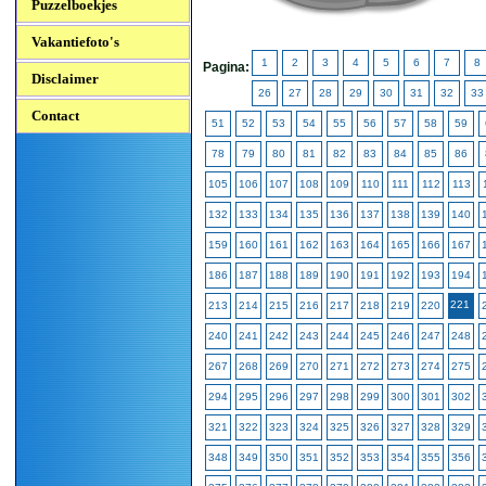
Puzzelboekjes
Vakantiefoto's
1
2
3
4
5
6
7
8
Pagina:
Disclaimer
26
27
28
29
30
31
32
33
Contact
51
52
53
54
55
56
57
58
59
78
79
80
81
82
83
84
85
86
105
106
107
108
109
110
111
112
113
132
133
134
135
136
137
138
139
140
159
160
161
162
163
164
165
166
167
186
187
188
189
190
191
192
193
194
221
213
214
215
216
217
218
219
220
240
241
242
243
244
245
246
247
248
267
268
269
270
271
272
273
274
275
294
295
296
297
298
299
300
301
302
321
322
323
324
325
326
327
328
329
348
349
350
351
352
353
354
355
356