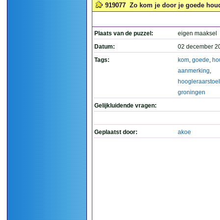
919077
Zo kom je door je goede houd
Plaats van de puzzel:
eigen maaksel
Datum:
02 december 2
Tags:
kom
,
goede
,
ho
aanmerking
,
hoogleraarstoel
groningen
Gelijkluidende vragen:
Geplaatst door:
akoe