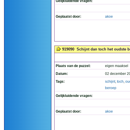
Gelijkluidende vragen:
Geplaatst door:
akoe
919090
Schijnt dan toch het oudste be
Plaats van de puzzel:
eigen maaksel
Datum:
02 december 2
Tags:
schijnt
,
toch
,
ou
beroep
Gelijkluidende vragen:
Geplaatst door:
akoe