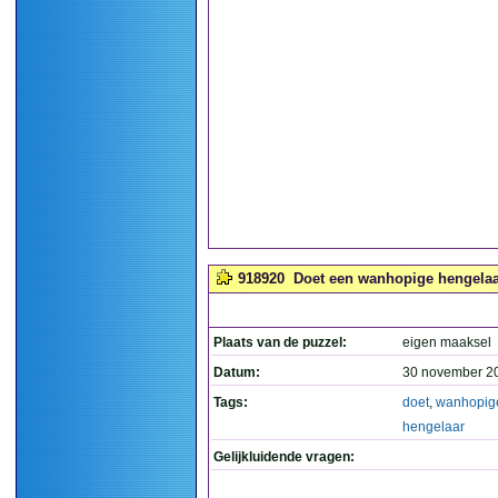
918920
Doet een wanhopige hengelaar 
Plaats van de puzzel:
eigen maaksel
Datum:
30 november 2
Tags:
doet
,
wanhopig
hengelaar
Gelijkluidende vragen: