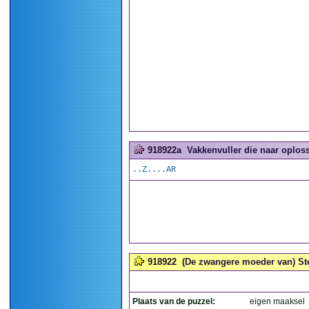
918922a
Vakkenvuller die naar oploss
..Z....AR
918922
(De zwangere moeder van) Stev
Plaats van de puzzel:
eigen maaksel