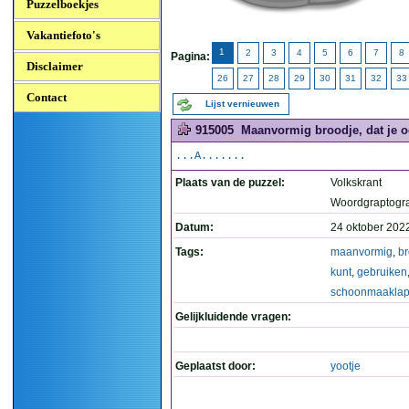
Puzzelboekjes
Vakantiefoto's
1
2
3
4
5
6
7
8
Pagina:
Disclaimer
26
27
28
29
30
31
32
33
Contact
Lijst vernieuwen
915005
Maanvormig broodje, dat je oo
...A.......
Plaats van de puzzel:
Volkskrant
Woordgraptogr
Datum:
24 oktober 202
Tags:
maanvormig
,
br
kunt
,
gebruiken
schoonmaaklap
Gelijkluidende vragen:
Geplaatst door:
yootje