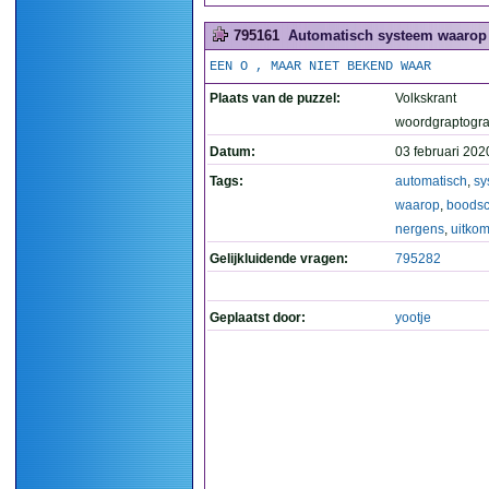
795161
Automatisch systeem waarop 
EEN O , MAAR NIET BEKEND WAAR
Plaats van de puzzel:
Volkskrant
woordgraptogr
Datum:
03 februari 202
Tags:
automatisch
,
sy
waarop
,
boodsc
nergens
,
uitko
Gelijkluidende vragen:
795282
Geplaatst door:
yootje