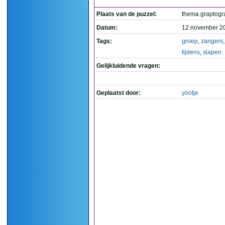
Plaats van de puzzel:
thema graptog
Datum:
12 november 2
Tags:
groep
,
zangers
tijdens
,
slapen
Gelijkluidende vragen:
Geplaatst door:
yootje