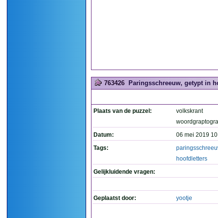
763426
Paringsschreeuw, getypt in ho
Plaats van de puzzel:
volkskrant
woordgraptogr
Datum:
06 mei 2019 10
Tags:
paringsschree
hoofdletters
Gelijkluidende vragen:
Geplaatst door:
yootje