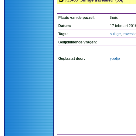
753499
Sullige travestiet? (3,4)
Plaats van de puzzel:
thuis
Datum:
17 februari 201
Tags:
sullige
,
travesti
Gelijkluidende vragen:
Geplaatst door:
yootje