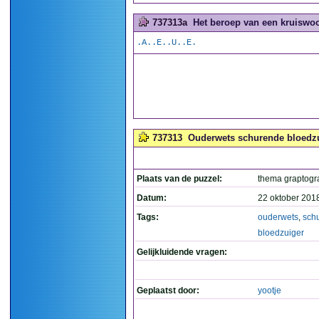
737313a
Het beroep van een kruiswoo
.A..E..U..E.
737313
Ouderwets schurende bloedzui
Plaats van de puzzel:
thema graptog
Datum:
22 oktober 201
Tags:
ouderwets
,
sch
bloedzuiger
Gelijkluidende vragen:
Geplaatst door:
yootje