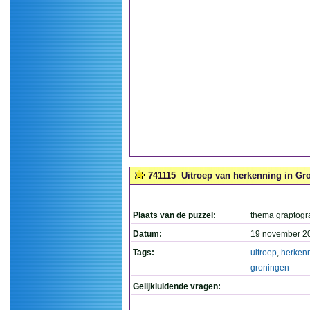
741115
Uitroep van herkenning in Gro
Plaats van de puzzel:
thema graptog
Datum:
19 november 2
Tags:
uitroep
,
herken
groningen
Gelijkluidende vragen: