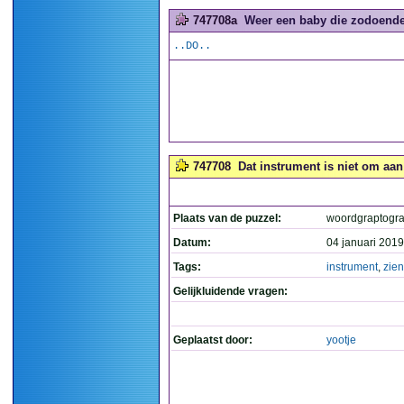
747708a
Weer een baby die zodoende 
..DO..
747708
Dat instrument is niet om aan 
Plaats van de puzzel:
woordgraptogr
Datum:
04 januari 2019
Tags:
instrument
,
zien
Gelijkluidende vragen:
Geplaatst door:
yootje