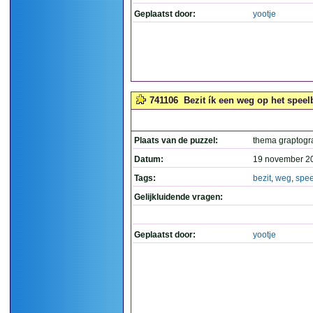
Geplaatst door:
yootje
741106
Bezit ík een weg op het speel
Plaats van de puzzel:
thema graptog
Datum:
19 november 2
Tags:
bezit
,
weg
,
spee
Gelijkluidende vragen:
Geplaatst door:
yootje