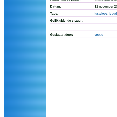
Datum:
12 november 2
Tags:
lusteloos
,
jeugd
Gelijkluidende vragen:
Geplaatst door:
yootje