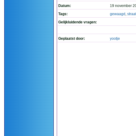
Datum:
19 november 2
Tags:
gewaagd
,
straa
Gelijkluidende vragen:
Geplaatst door:
yootje