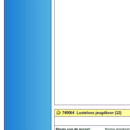
740064
Lusteloos jeugdkoor (12)
Plaats van de puzzel:
thema graptog