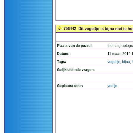
756442
Dit vogeltje is bijna niet te ho
Plaats van de puzzel:
thema graptog
Datum:
11 maart 2019 
Tags:
vogeltje
,
bijna
,
Gelijkluidende vragen:
Geplaatst door:
yootje