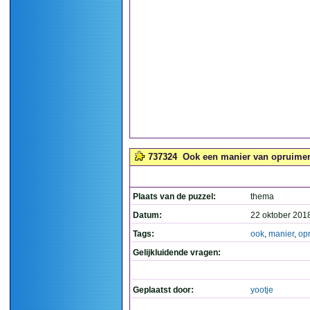
737324
Ook een manier van opruimen
Plaats van de puzzel:
thema
Datum:
22 oktober 201
Tags:
ook
,
manier
,
op
Gelijkluidende vragen:
Geplaatst door:
yootje