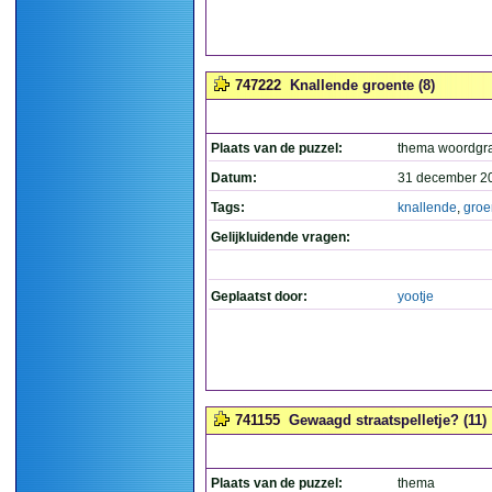
747222
Knallende groente (8)
Plaats van de puzzel:
thema woordgr
Datum:
31 december 2
Tags:
knallende
,
groe
Gelijkluidende vragen:
Geplaatst door:
yootje
741155
Gewaagd straatspelletje? (11)
Plaats van de puzzel:
thema