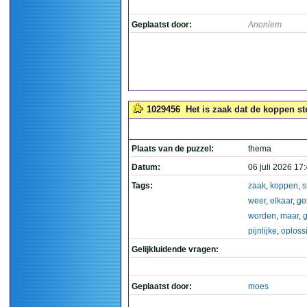
Geplaatst door:
Anoniem
1029456
Het is zaak dat de koppen st
Plaats van de puzzel:
thema
Datum:
06 juli 2026 17
Tags:
zaak
,
koppen
,
s
weer
,
elkaar
,
ge
worden
,
maar
,
g
pijnlijke
,
oploss
Gelijkluidende vragen:
Geplaatst door:
moes