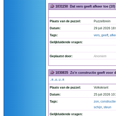
1031150
Dat vers geeft afkeer toe (10)
Plaats van de puzzel:
Puzzelbrein
Datum:
29 juli 2026 18
Tags:
vers
,
geeft
,
afke
Gelijkluidende vragen:
Geplaatst door:
Anoniem
1030835
Zo'n constructie geeft voor d
.R.A.U.R
Plaats van de puzzel:
Volkskrant
Datum:
25 juli 2026 10
Tags:
zon
,
constructie
schijn
,
steun
Gelijkluidende vragen: