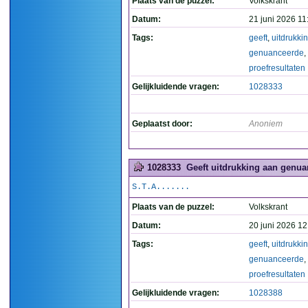
Plaats van de puzzel:
Volkskrant
Datum:
21 juni 2026 11
Tags:
geeft
,
uitdrukki
genuanceerde
,
proefresultaten
Gelijkluidende vragen:
1028333
Geplaatst door:
Anoniem
1028333
Geeft uitdrukking aan genuan
S.T.A.......
Plaats van de puzzel:
Volkskrant
Datum:
20 juni 2026 12
Tags:
geeft
,
uitdrukki
genuanceerde
,
proefresultaten
Gelijkluidende vragen:
1028388