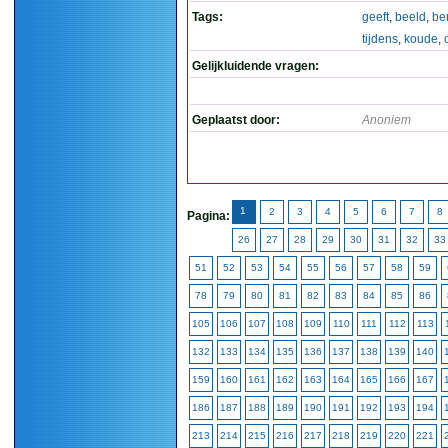
Tags:
geeft
,
beeld
,
ber
tijdens
,
koude
,
Gelijkluidende vragen:
Geplaatst door:
Anoniem
1
2
3
4
5
6
7
8
Pagina:
26
27
28
29
30
31
32
33
51
52
53
54
55
56
57
58
59
78
79
80
81
82
83
84
85
86
105
106
107
108
109
110
111
112
113
132
133
134
135
136
137
138
139
140
159
160
161
162
163
164
165
166
167
186
187
188
189
190
191
192
193
194
213
214
215
216
217
218
219
220
221