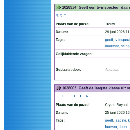
1028934
Geeft een tv-inspecteur daar
M.R.T
Plaats van de puzzel:
Trouw
Datum:
29 juni 2026 11
Tags:
geeft
,
tv-inspec
daarmee
,
seintj
Gelijkluidende vragen:
Geplaatst door:
Anoniem
1028663
Geeft de laagste klasse uit o
...E.....E..E..N.
Plaats van de puzzel:
Crypto Royaal
Datum:
25 juni 2026 16
Tags:
geeft
,
laagste
,
k
hoeven
,
doen