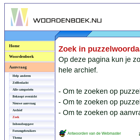
Woordenboek.NU
Home
Zoek in puzzelwoord
Woordenboek
Op deze pagina kun je zo
Aanvraag
hele archief.
Help anderen
Zelfbedacht
- Om te zoeken op puzzel
Alle categorieën
Beknopt overzicht
- Om te zoeken op puzzelb
Nieuwe aanvraag
Archief
- Om te zoeken op aanvr
Zoek
Inhoudsopgave
Forumgebruikers
Antwoorden van de Webmaster
Thema