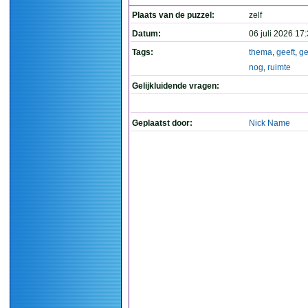
Plaats van de puzzel:
zelf
Datum:
06 juli 2026 17
Tags:
thema
,
geeft
,
ge
nog
,
ruimte
Gelijkluidende vragen:
Geplaatst door:
Nick Name