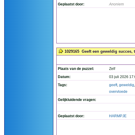
Geplaatst door:
Anoniem
1029165
Geeft een geweldig succes, t
Plaats van de puzzel:
Zelf
Datum:
03 juli 2026 17
Tags:
geeft
,
geweldig
overvloede
Gelijkluidende vragen:
Geplaatst door:
HARMPJE