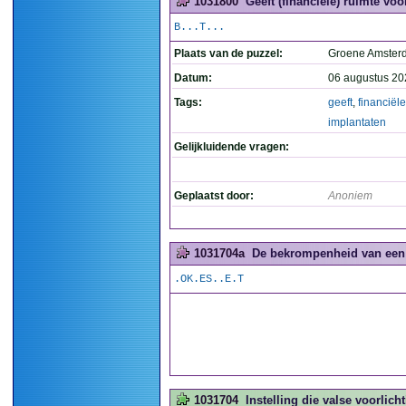
1031800
Geeft (financiële) ruimte voo
B...T...
Plaats van de puzzel:
Groene Amste
Datum:
06 augustus 20
Tags:
geeft
,
financiële
implantaten
Gelijkluidende vragen:
Geplaatst door:
Anoniem
1031704a
De bekrompenheid van een p
.OK.ES..E.T
1031704
Instelling die valse voorlicht