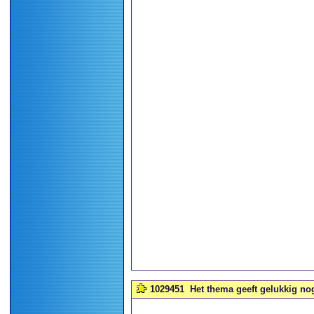
1029451
Het thema geeft gelukkig nog 