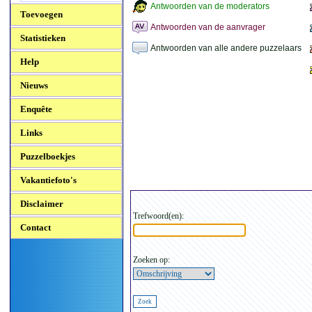
Antwoorden van de moderators
Toevoegen
Antwoorden van de aanvrager
Statistieken
Antwoorden van alle andere puzzelaars
Help
Nieuws
Enquête
Links
Puzzelboekjes
Vakantiefoto's
Disclaimer
Trefwoord(en):
Contact
Zoeken op: