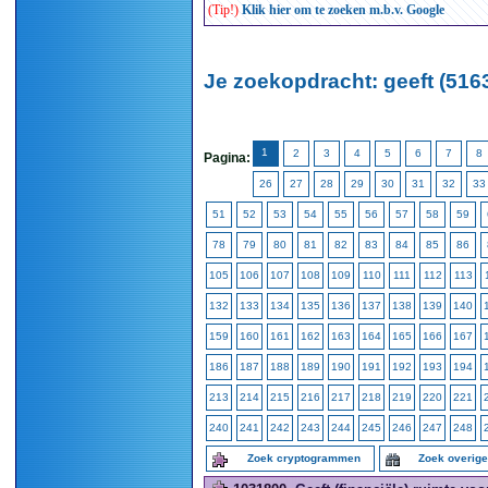
(Tip!)
Klik hier om te zoeken m.b.v. Google
Je zoekopdracht: geeft (516
1
2
3
4
5
6
7
8
Pagina:
26
27
28
29
30
31
32
33
51
52
53
54
55
56
57
58
59
78
79
80
81
82
83
84
85
86
105
106
107
108
109
110
111
112
113
132
133
134
135
136
137
138
139
140
159
160
161
162
163
164
165
166
167
186
187
188
189
190
191
192
193
194
213
214
215
216
217
218
219
220
221
240
241
242
243
244
245
246
247
248
Zoek cryptogrammen
Zoek overig