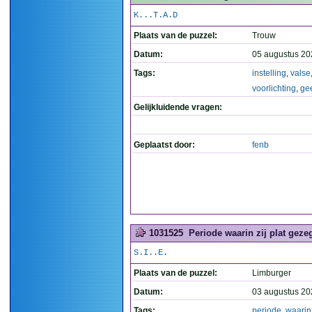
K...T.A.D
Plaats van de puzzel:
Trouw
Datum:
05 augustus 20
Tags:
instelling
,
valse
voorlichting
,
gee
Gelijkluidende vragen:
Geplaatst door:
fenb
1031525
Periode waarin zij plat geze
S.I..E.
Plaats van de puzzel:
Limburger
Datum:
03 augustus 20
Tags:
periode
,
waarin