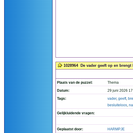
1028964
De vader geeft op en brengt h
Plaats van de puzzel:
Thema
Datum:
29 juni 2026 17
Tags:
vader
,
geeft
,
br
besluiteloos
,
na
Gelijkluidende vragen:
Geplaatst door:
HARMPJE