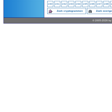
240
241
242
243
244
245
246
247
248
Zoek cryptogrammen
Zoek overig
© 2005-2026 by 