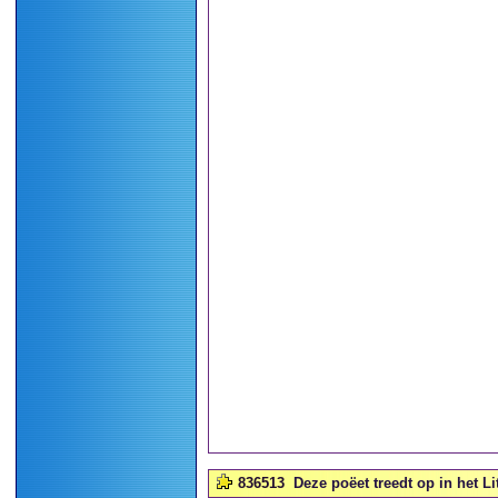
836513
Deze poëet treedt op in het Li