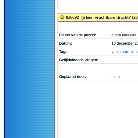
836692
(G)een vruchtbare dracht? (23
Plaats van de puzzel:
eigen maaksel
Datum:
10 december 2
Tags:
vruchtbare
,
dra
Gelijkluidende vragen:
Geplaatst door:
akoe