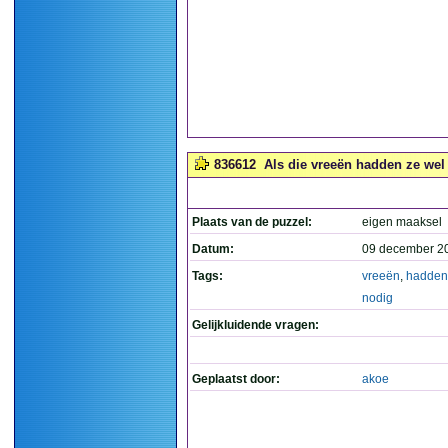
836612
Als die vreeën hadden ze wel 
Plaats van de puzzel:
eigen maaksel
Datum:
09 december 2
Tags:
vreeën
,
hadden
nodig
Gelijkluidende vragen:
Geplaatst door:
akoe