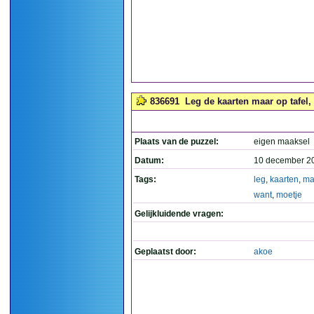
836691
Leg de kaarten maar op tafel, 
Plaats van de puzzel:
eigen maaksel
Datum:
10 december 2
Tags:
leg
,
kaarten
,
ma
want
,
moetje
Gelijkluidende vragen:
Geplaatst door:
akoe