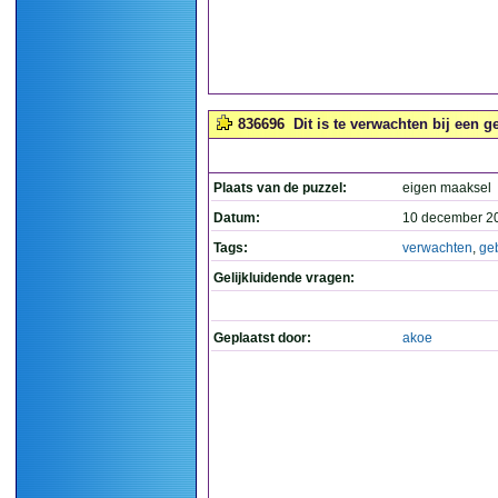
836696
Dit is te verwachten bij een g
Plaats van de puzzel:
eigen maaksel
Datum:
10 december 2
Tags:
verwachten
,
ge
Gelijkluidende vragen:
Geplaatst door:
akoe