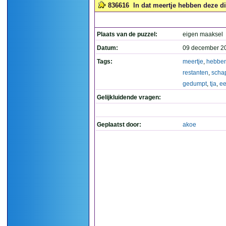
836616
In dat meertje hebben deze di
Plaats van de puzzel:
eigen maaksel
Datum:
09 december 2
Tags:
meertje
,
hebbe
restanten
,
scha
gedumpt
,
tja
,
ee
Gelijkluidende vragen:
Geplaatst door:
akoe