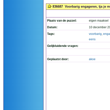
836687
Voorbarig engageren, tja je m
Plaats van de puzzel:
eigen maaksel
Datum:
10 december 2
Tags:
voorbarig
,
enga
eens
Gelijkluidende vragen:
Geplaatst door:
akoe