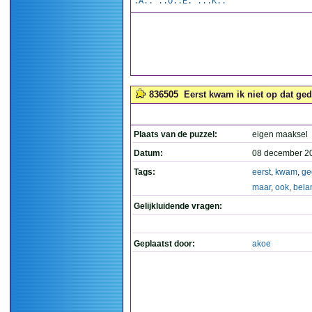
.A.. ..O..E. ...K..
836505
Eerst kwam ik niet op dat gedi
Plaats van de puzzel:
eigen maaksel
Datum:
08 december 2
Tags:
eerst
,
kwam
,
ge
maar
,
ook
,
belan
Gelijkluidende vragen:
Geplaatst door:
akoe