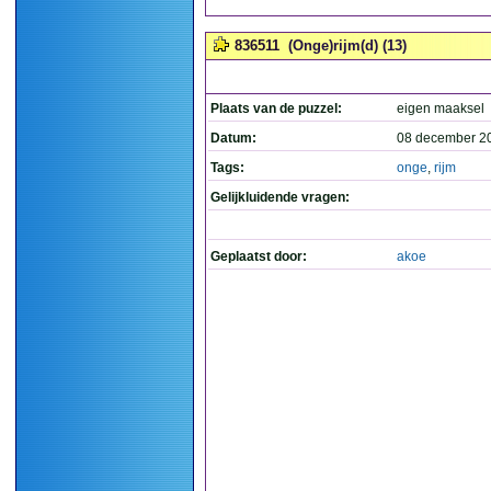
836511
(Onge)rijm(d) (13)
Plaats van de puzzel:
eigen maaksel
Datum:
08 december 2
Tags:
onge
,
rijm
Gelijkluidende vragen:
Geplaatst door:
akoe