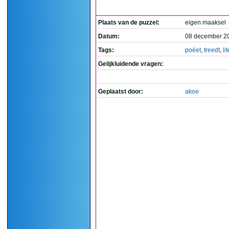
Plaats van de puzzel:
eigen maaksel
Datum:
08 december 2
Tags:
poëet
,
treedt
,
li
Gelijkluidende vragen:
Geplaatst door:
akoe