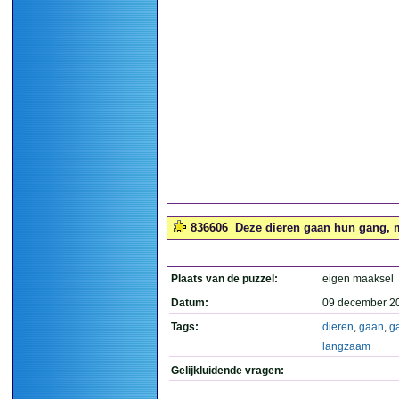
836606
Deze dieren gaan hun gang, m
Plaats van de puzzel:
eigen maaksel
Datum:
09 december 2
Tags:
dieren
,
gaan
,
g
langzaam
Gelijkluidende vragen: