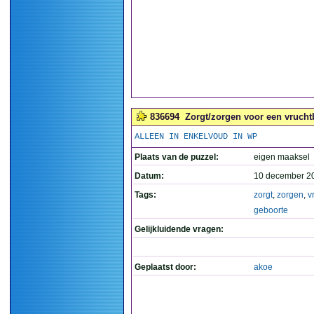
836694
Zorgt/zorgen voor een vruchtb
ALLEEN IN ENKELVOUD IN WP
Plaats van de puzzel:
eigen maaksel
Datum:
10 december 2
Tags:
zorgt
,
zorgen
,
v
geboorte
Gelijkluidende vragen:
Geplaatst door:
akoe