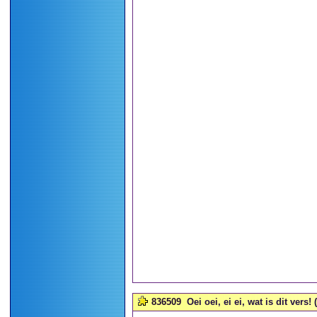
836509
Oei oei, ei ei, wat is dit vers! 