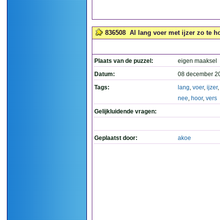
836508
Al lang voer met ijzer zo te h
Plaats van de puzzel:
eigen maaksel
Datum:
08 december 2
Tags:
lang
,
voer
,
ijzer
nee
,
hoor
,
vers
Gelijkluidende vragen:
Geplaatst door:
akoe