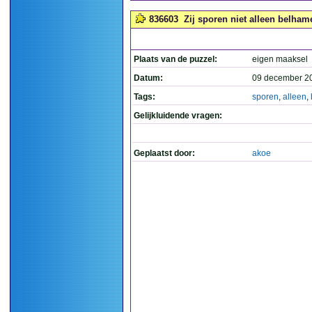
836603
Zij sporen niet alleen belhame
Plaats van de puzzel:
eigen maaksel
Datum:
09 december 2
Tags:
sporen
,
alleen
,
Gelijkluidende vragen:
Geplaatst door:
akoe