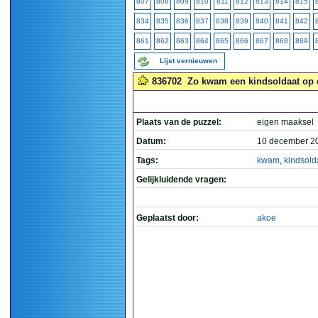
807
808
809
810
811
812
813
814
815
834
835
836
837
838
839
840
841
842
861
862
863
864
865
866
867
868
869
Lijst vernieuwen
836702
Zo kwam een kindsoldaat op d
Plaats van de puzzel:
eigen maaksel
Datum:
10 december 2
Tags:
kwam
,
kindsold
Gelijkluidende vragen:
Geplaatst door:
akoe