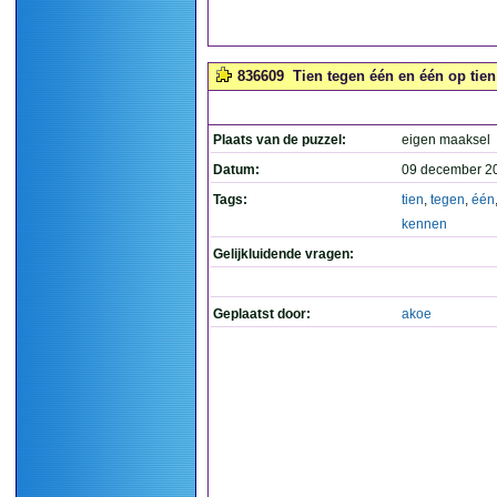
836609
Tien tegen één en één op tien 
Plaats van de puzzel:
eigen maaksel
Datum:
09 december 2
Tags:
tien
,
tegen
,
één
kennen
Gelijkluidende vragen:
Geplaatst door:
akoe