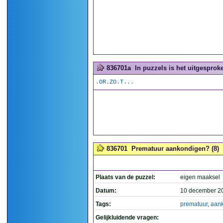
836701a
In puzzels is het uitgesproke
.OR.ZO.T...
836701
Prematuur aankondigen? (8)
Plaats van de puzzel:
eigen maaksel
Datum:
10 december 2
Tags:
prematuur
,
aan
Gelijkluidende vragen: