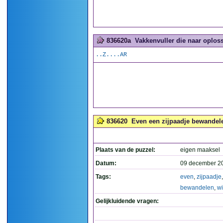
836620a
Vakkenvuller die naar oploss
..Z....AR
836620
Even een zijpaadje bewandele
Plaats van de puzzel:
eigen maaksel
Datum:
09 december 2
Tags:
even
,
zijpaadje
,
bewandelen
,
wi
Gelijkluidende vragen: