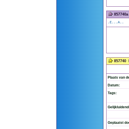
857740a
.E...A..
857740
Plaats van d
Datum:
Tags:
Gelijkluiden
Geplaatst do