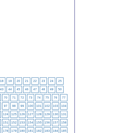
18
19
20
21
22
23
24
25
43
44
45
46
47
48
49
50
70
71
72
73
74
75
76
77
97
98
99
100
101
102
103
104
124
125
126
127
128
129
130
131
151
152
153
154
155
156
157
158
178
179
180
181
182
183
184
185