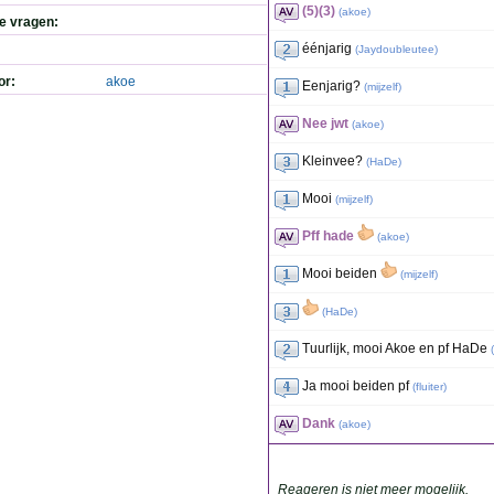
(5)(3)
(
akoe
)
de vragen:
éénjarig
(
Jaydoubleutee
)
or:
akoe
Eenjarig?
(
mijzelf
)
Nee jwt
(
akoe
)
Kleinvee?
(
HaDe
)
Mooi
(
mijzelf
)
Pff hade
(
akoe
)
Mooi beiden
(
mijzelf
)
(
HaDe
)
Tuurlijk, mooi Akoe en pf HaDe
(
Ja mooi beiden pf
(
fluiter
)
Dank
(
akoe
)
Reageren is niet meer mogelijk.