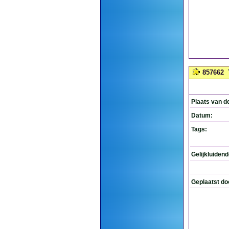
857662
Plaats van d
Datum:
Tags:
Gelijkluiden
Geplaatst do