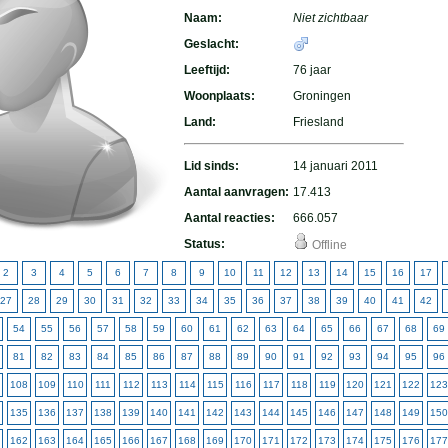
Naam:
Niet zichtbaar
Geslacht:
Leeftijd:
76 jaar
Woonplaats:
Groningen
Land:
Friesland
Lid sinds:
14 januari 2011
Aantal aanvragen:
17.413
Aantal reacties:
666.057
Status:
Offline
2
3
4
5
6
7
8
9
10
11
12
13
14
15
16
17
27
28
29
30
31
32
33
34
35
36
37
38
39
40
41
42
54
55
56
57
58
59
60
61
62
63
64
65
66
67
68
69
81
82
83
84
85
86
87
88
89
90
91
92
93
94
95
96
108
109
110
111
112
113
114
115
116
117
118
119
120
121
122
123
135
136
137
138
139
140
141
142
143
144
145
146
147
148
149
150
162
163
164
165
166
167
168
169
170
171
172
173
174
175
176
177