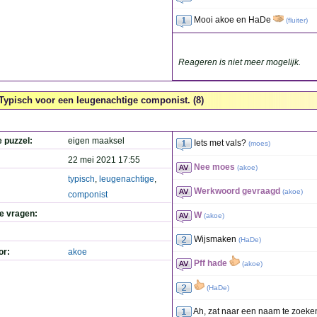
Mooi akoe en HaDe
(
fluiter
)
Reageren is niet meer mogelijk.
Typisch voor een leugenachtige componist. (8)
e puzzel:
eigen maaksel
Iets met vals?
(
moes
)
22 mei 2021 17:55
Nee moes
(
akoe
)
typisch
,
leugenachtige
,
Werkwoord gevraagd
(
akoe
)
componist
de vragen:
W
(
akoe
)
Wijsmaken
(
HaDe
)
or:
akoe
Pff hade
(
akoe
)
(
HaDe
)
Ah, zat naar een naam te zoeke