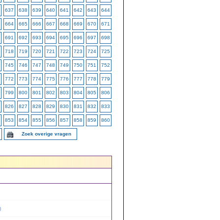
637
638
639
640
641
642
643
644
664
665
666
667
668
669
670
671
691
692
693
694
695
696
697
698
718
719
720
721
722
723
724
725
745
746
747
748
749
750
751
752
772
773
774
775
776
777
778
779
799
800
801
802
803
804
805
806
826
827
828
829
830
831
832
833
853
854
855
856
857
858
859
860
Zoek overige vragen
)