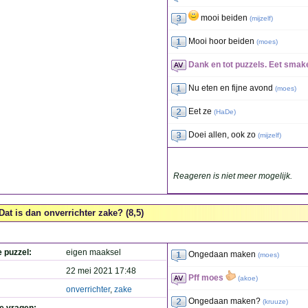
mooi beiden
(
mijzelf
)
Mooi hoor beiden
(
moes
)
Dank en tot puzzels. Eet smake
Nu eten en fijne avond
(
moes
)
Eet ze
(
HaDe
)
Doei allen, ook zo
(
mijzelf
)
Reageren is niet meer mogelijk.
Dat is dan onverrichter zake? (8,5)
e puzzel:
eigen maaksel
Ongedaan maken
(
moes
)
22 mei 2021 17:48
Pff moes
(
akoe
)
onverrichter
,
zake
Ongedaan maken?
(
kruuze
)