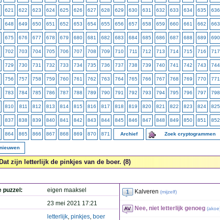
621
622
623
624
625
626
627
628
629
630
631
632
633
634
635
636
648
649
650
651
652
653
654
655
656
657
658
659
660
661
662
663
675
676
677
678
679
680
681
682
683
684
685
686
687
688
689
690
702
703
704
705
706
707
708
709
710
711
712
713
714
715
716
717
729
730
731
732
733
734
735
736
737
738
739
740
741
742
743
744
756
757
758
759
760
761
762
763
764
765
766
767
768
769
770
771
783
784
785
786
787
788
789
790
791
792
793
794
795
796
797
798
810
811
812
813
814
815
816
817
818
819
820
821
822
823
824
825
837
838
839
840
841
842
843
844
845
846
847
848
849
850
851
852
864
865
866
867
868
869
870
871
Archief
Zoek cryptogrammen
rnieuwen
Dat zijn letterlijk de pinkjes van de boer. (8)
e puzzel:
eigen maaksel
Kalveren
(
mijzelf
)
23 mei 2021 17:21
Nee, niet letterlijk genoeg
(
akoe
letterlijk
,
pinkjes
,
boer