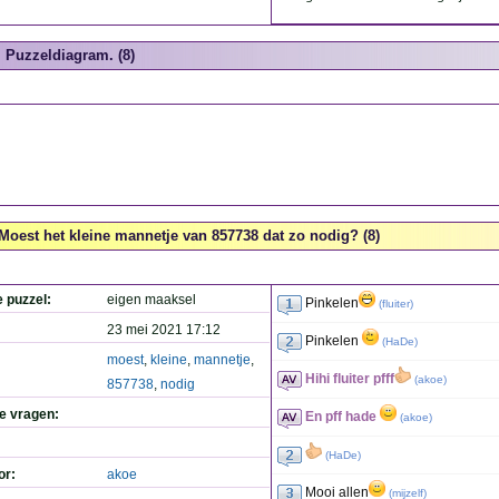
Puzzeldiagram. (8)
Moest het kleine mannetje van 857738 dat zo nodig? (8)
e puzzel:
eigen maaksel
Pinkelen
(
fluiter
)
23 mei 2021 17:12
Pinkelen
(
HaDe
)
moest
,
kleine
,
mannetje
,
Hihi fluiter pfff
(
akoe
)
857738
,
nodig
de vragen:
En pff hade
(
akoe
)
(
HaDe
)
or:
akoe
Mooi allen
(
mijzelf
)