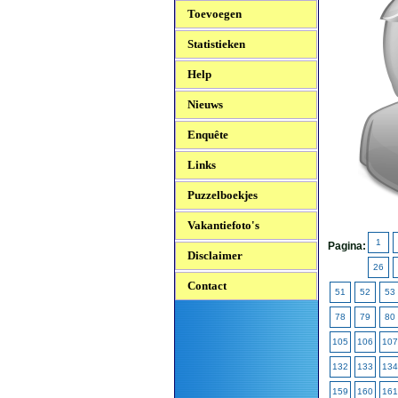
Toevoegen
Statistieken
Help
Nieuws
Enquête
Links
Puzzelboekjes
Vakantiefoto's
1
Pagina:
Disclaimer
26
Contact
51
52
53
78
79
80
105
106
107
132
133
134
159
160
161