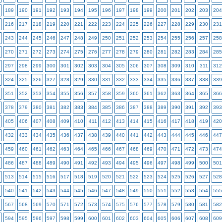
189
190
191
192
193
194
195
196
197
198
199
200
201
202
203
204
216
217
218
219
220
221
222
223
224
225
226
227
228
229
230
231
243
244
245
246
247
248
249
250
251
252
253
254
255
256
257
258
270
271
272
273
274
275
276
277
278
279
280
281
282
283
284
285
297
298
299
300
301
302
303
304
305
306
307
308
309
310
311
312
324
325
326
327
328
329
330
331
332
333
334
335
336
337
338
339
351
352
353
354
355
356
357
358
359
360
361
362
363
364
365
366
378
379
380
381
382
383
384
385
386
387
388
389
390
391
392
393
405
406
407
408
409
410
411
412
413
414
415
416
417
418
419
420
432
433
434
435
436
437
438
439
440
441
442
443
444
445
446
447
459
460
461
462
463
464
465
466
467
468
469
470
471
472
473
474
486
487
488
489
490
491
492
493
494
495
496
497
498
499
500
501
513
514
515
516
517
518
519
520
521
522
523
524
525
526
527
528
540
541
542
543
544
545
546
547
548
549
550
551
552
553
554
555
567
568
569
570
571
572
573
574
575
576
577
578
579
580
581
582
594
595
596
597
598
599
600
601
602
603
604
605
606
607
608
609