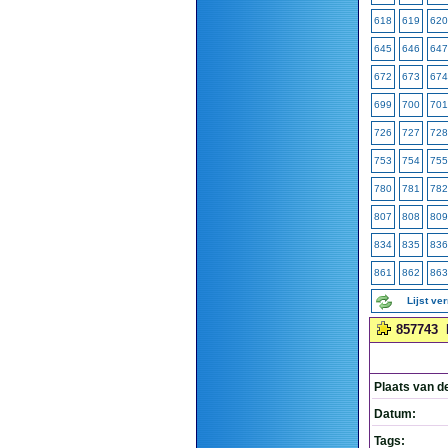
618
619
620
645
646
647
672
673
674
699
700
701
726
727
728
753
754
755
780
781
782
807
808
809
834
835
836
861
862
863
Lijst ve
857743
Plaats van d
Datum:
Tags: