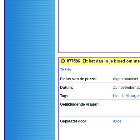
877586
Zit het dan in je bloed om met
THEMA
Plaats van de puzzel:
eigen maaksel
Datum:
15 november 2
Tags:
bloed
,
elkaar
,
v
Gelijkluidende vragen:
Geplaatst door:
akoe