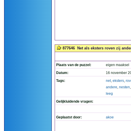
877646
Net als eksters roven zij ande
Plaats van de puzzel:
eigen maaksel
Datum:
16 november 2
Tags:
net
,
eksters
,
ro
andere
,
nesten
leeg
Gelijkluidende vragen:
Geplaatst door:
akoe