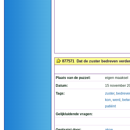
877571
Dat de zuster bedreven verder
Plaats van de puzzel:
eigen maaksel
Datum:
15 november 2
Tags:
zuster
,
bedreve
kon
,
werd
,
betwi
patiënt
Gelijkluidende vragen:
Geplaatst door:
akoe