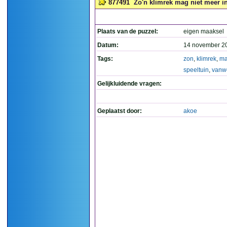
877491
Zo'n klimrek mag niet meer i
Plaats van de puzzel:
eigen maaksel
Datum:
14 november 2
Tags:
zon
,
klimrek
,
m
speeltuin
,
vanw
Gelijkluidende vragen:
Geplaatst door:
akoe