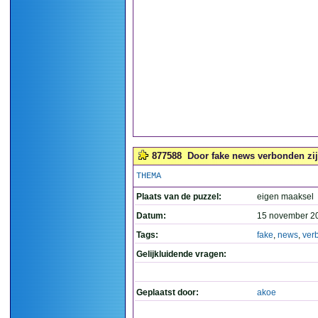
877588
Door fake news verbonden zijn
THEMA
Plaats van de puzzel:
eigen maaksel
Datum:
15 november 2
Tags:
fake
,
news
,
ver
Gelijkluidende vragen:
Geplaatst door:
akoe