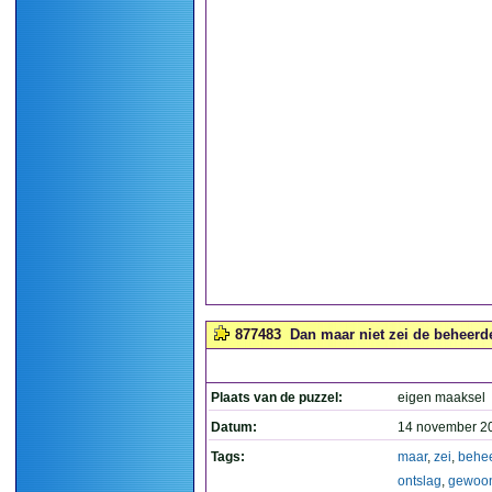
877483
Dan maar niet zei de beheerde
Plaats van de puzzel:
eigen maaksel
Datum:
14 november 2
Tags:
maar
,
zei
,
behe
ontslag
,
gewoo