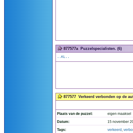
877577a
Puzzelspecialisten. (6)
..KL..
877577
Verkeerd verbonden op de aut
Plaats van de puzzel:
eigen maaksel
Datum:
15 november 2
Tags:
verkeerd
,
verb