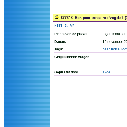
877648
Een paar trotse roofvogels? (
NIET IN WP
Plaats van de puzzel:
eigen maaksel
Datum:
16 november 2
Tags:
paar
,
trotse
,
roo
Gelijkluidende vragen:
Geplaatst door:
akoe