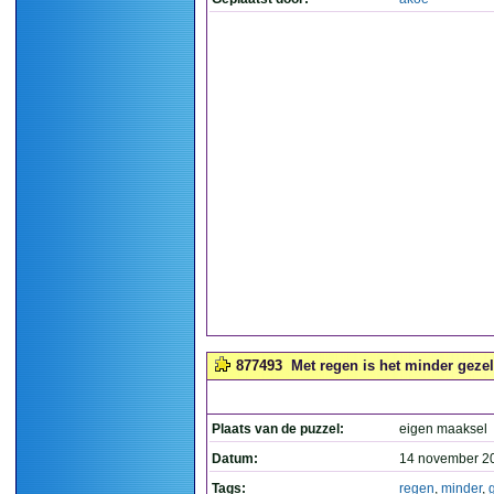
877493
Met regen is het minder gezel
Plaats van de puzzel:
eigen maaksel
Datum:
14 november 2
Tags:
regen
,
minder
,