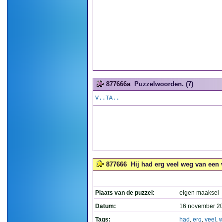
877666a
Puzzelwoorden. (7)
V..TA..
877666
Hij had erg veel weg van een v
Plaats van de puzzel:
eigen maaksel
Datum:
16 november 2
Tags:
had
,
erg
,
veel
,