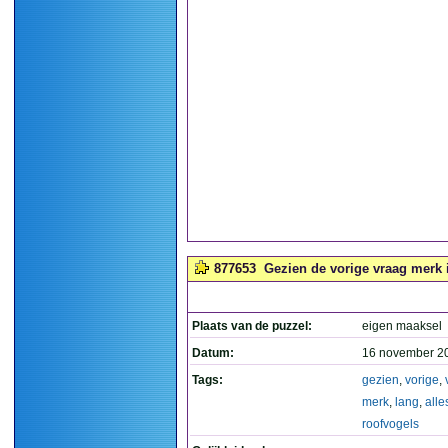
877653
Gezien de vorige vraag merk ik
Plaats van de puzzel:
eigen maaksel
Datum:
16 november 2
Tags:
gezien
,
vorige
,
merk
,
lang
,
alle
roofvogels