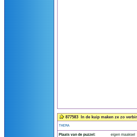
877583
In de kuip maken ze zo verbin
THEMA
Plaats van de puzzel:
eigen maaksel