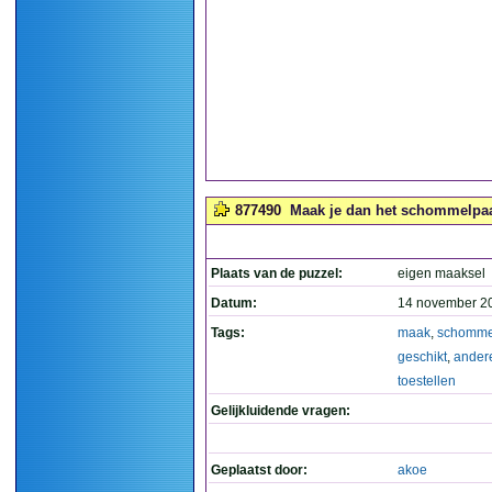
877490
Maak je dan het schommelpaard
Plaats van de puzzel:
eigen maaksel
Datum:
14 november 2
Tags:
maak
,
schomme
geschikt
,
ander
toestellen
Gelijkluidende vragen:
Geplaatst door:
akoe