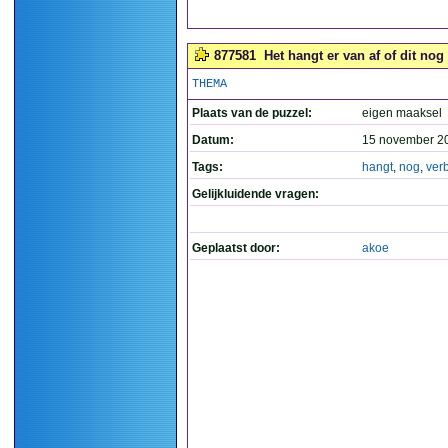
877581
Het hangt er van af of dit nog
THEMA
Plaats van de puzzel:
eigen maaksel
Datum:
15 november 2
Tags:
hangt
,
nog
,
ver
Gelijkluidende vragen:
Geplaatst door:
akoe