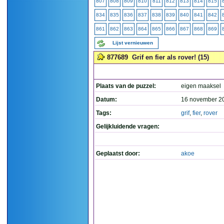
807
808
809
810
811
812
813
814
815
834
835
836
837
838
839
840
841
842
861
862
863
864
865
866
867
868
869
Lijst vernieuwen
877689
Grif en fier als rover! (15)
Plaats van de puzzel:
eigen maaksel
Datum:
16 november 2
Tags:
grif
,
fier
,
rover
Gelijkluidende vragen:
Geplaatst door:
akoe