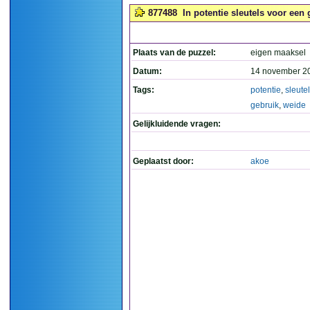
877488
In potentie sleutels voor een
Plaats van de puzzel:
eigen maaksel
Datum:
14 november 2
Tags:
potentie
,
sleute
gebruik
,
weide
Gelijkluidende vragen:
Geplaatst door:
akoe