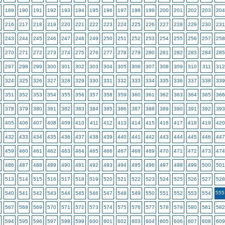
189
190
191
192
193
194
195
196
197
198
199
200
201
202
203
204
216
217
218
219
220
221
222
223
224
225
226
227
228
229
230
231
243
244
245
246
247
248
249
250
251
252
253
254
255
256
257
258
270
271
272
273
274
275
276
277
278
279
280
281
282
283
284
285
297
298
299
300
301
302
303
304
305
306
307
308
309
310
311
312
324
325
326
327
328
329
330
331
332
333
334
335
336
337
338
339
351
352
353
354
355
356
357
358
359
360
361
362
363
364
365
366
378
379
380
381
382
383
384
385
386
387
388
389
390
391
392
393
405
406
407
408
409
410
411
412
413
414
415
416
417
418
419
420
432
433
434
435
436
437
438
439
440
441
442
443
444
445
446
447
459
460
461
462
463
464
465
466
467
468
469
470
471
472
473
474
486
487
488
489
490
491
492
493
494
495
496
497
498
499
500
501
513
514
515
516
517
518
519
520
521
522
523
524
525
526
527
528
555
540
541
542
543
544
545
546
547
548
549
550
551
552
553
554
567
568
569
570
571
572
573
574
575
576
577
578
579
580
581
582
594
595
596
597
598
599
600
601
602
603
604
605
606
607
608
609