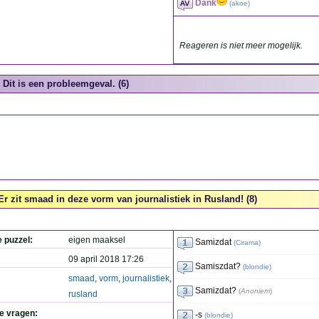
Dank
(
akoe
)
Reageren is niet meer mogelijk.
Dit is een probleemgeval. (6)
Er zit smaad in deze vorm van journalistiek in Rusland! (8)
e puzzel:
eigen maaksel
Samizdat
(
Cirama
)
09 april 2018 17:26
Samiszdat?
(
blondie
)
smaad
,
vorm
,
journalistiek
,
Samizdat?
(
Anoniem
)
rusland
de vragen:
-s
(
blondie
)