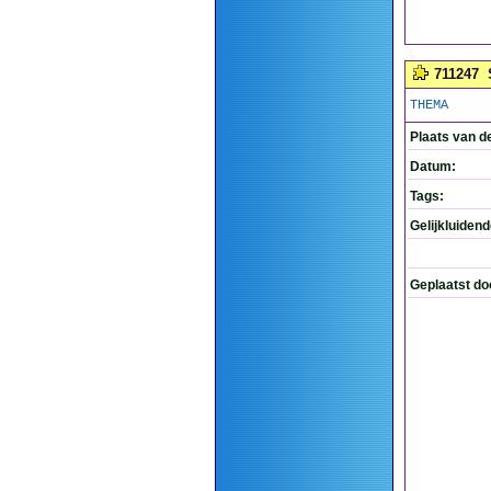
711247
THEMA
Plaats van d
Datum:
Tags:
Gelijkluiden
Geplaatst do