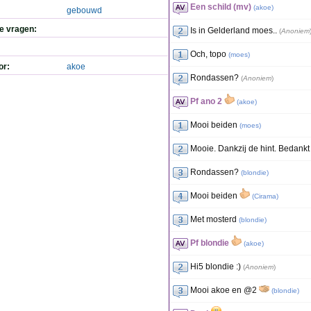
Een schild (mv)
(
akoe
)
gebouwd
de vragen:
Is in Gelderland moes..
(
Anoniem
Och, topo
(
moes
)
or:
akoe
Rondassen?
(
Anoniem
)
Pf ano 2
(
akoe
)
Mooi beiden
(
moes
)
Mooie. Dankzij de hint. Bedankt 
Rondassen?
(
blondie
)
Mooi beiden
(
Cirama
)
Met mosterd
(
blondie
)
Pf blondie
(
akoe
)
Hi5 blondie :)
(
Anoniem
)
Mooi akoe en @2
(
blondie
)