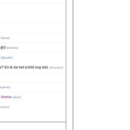
d
(
akoe
)
n @3
(
Cirama
)
(
blondie
)
r? En ik zie het schild nog niet.
(
Anoniem
)
h
(
akoe
)
t thema
(
akoe
)
oniem
)