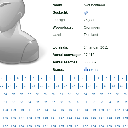
Naam:
Niet zichtbaar
Geslacht:
Leeftijd:
76 jaar
Woonplaats:
Groningen
Land:
Friesland
Lid sinds:
14 januari 2011
Aantal aanvragen:
17.413
Aantal reacties:
666.057
Status:
Online
2
3
4
5
6
7
8
9
10
11
12
13
14
15
16
17
27
28
29
30
31
32
33
34
35
36
37
38
39
40
41
42
54
55
56
57
58
59
60
61
62
63
64
65
66
67
68
69
81
82
83
84
85
86
87
88
89
90
91
92
93
94
95
96
108
109
110
111
112
113
114
115
116
117
118
119
120
121
122
123
135
136
137
138
139
140
141
142
143
144
145
146
147
148
149
150
162
163
164
165
166
167
168
169
170
171
172
173
174
175
176
177