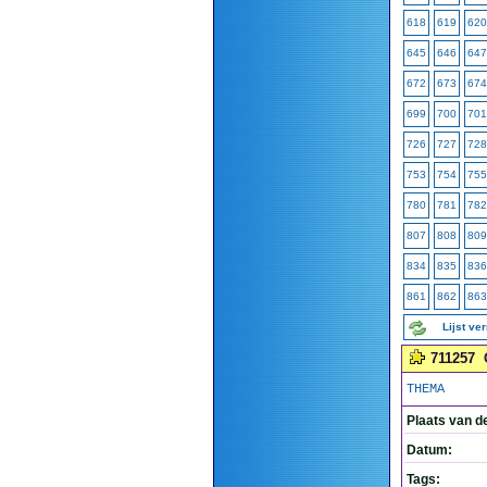
618
619
620
645
646
647
672
673
674
699
700
701
726
727
728
753
754
755
780
781
782
807
808
809
834
835
836
861
862
863
Lijst ve
711257
THEMA
Plaats van d
Datum:
Tags: