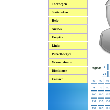
Toevoegen
Statistieken
Help
Nieuws
Enquête
Links
Puzzelboekjes
Vakantiefoto's
1
Pagina:
Disclaimer
26
Contact
51
52
53
78
79
80
105
106
107
132
133
134
159
160
161