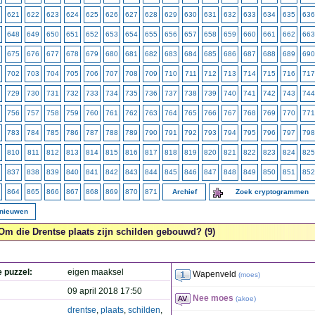
621
622
623
624
625
626
627
628
629
630
631
632
633
634
635
636
648
649
650
651
652
653
654
655
656
657
658
659
660
661
662
663
675
676
677
678
679
680
681
682
683
684
685
686
687
688
689
690
702
703
704
705
706
707
708
709
710
711
712
713
714
715
716
717
729
730
731
732
733
734
735
736
737
738
739
740
741
742
743
744
756
757
758
759
760
761
762
763
764
765
766
767
768
769
770
771
783
784
785
786
787
788
789
790
791
792
793
794
795
796
797
798
810
811
812
813
814
815
816
817
818
819
820
821
822
823
824
825
837
838
839
840
841
842
843
844
845
846
847
848
849
850
851
852
864
865
866
867
868
869
870
871
Archief
Zoek cryptogrammen
rnieuwen
Om die Drentse plaats zijn schilden gebouwd? (9)
e puzzel:
eigen maaksel
Wapenveld
(
moes
)
09 april 2018 17:50
Nee moes
(
akoe
)
drentse
,
plaats
,
schilden
,