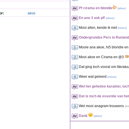
Pf cirama en blondie
(
akoe
)
or:
akoe
En ano 3 ook pf!
(
akoe
)
Mooi allen, kende ik niet
(
moes
)
Ondergrondse Pers in Ruslan
Mooie ana akoe, hi5 blondie e
Mooi akoe en Cirama en @3
Dat ging toch vooral om literatuu
Weer wat geleerd
(
moes
)
Wel het geheime karakter, toc
Dat is toch de essentie van he
Wel mooi anagram trouwens
(
An
Dank
(
akoe
)