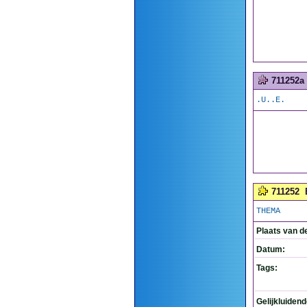
711252a
.U..E.
711252
THEMA
Plaats van d
Datum:
Tags:
Gelijkluiden