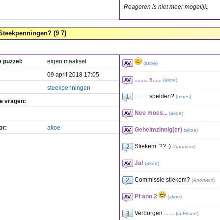
Reageren is niet meer mogelijk.
Steekpenningen? (9 7)
e puzzel:
eigen maaksel
(
akoe
)
09 april 2018 17:05
......... s......
(
akoe
)
steekpenningen
......... spelden?
(
moes
)
de vragen:
Nee moes...
(
akoe
)
or:
akoe
Geheimzinnig(er)
(
akoe
)
Stiekem..?? :)
(
Anoniem
)
Ja!
(
akoe
)
Commissie stiekem?
(
Anoniem
)
Pf ano 2
(
akoe
)
Verborgen .......
(
la Fleure
)