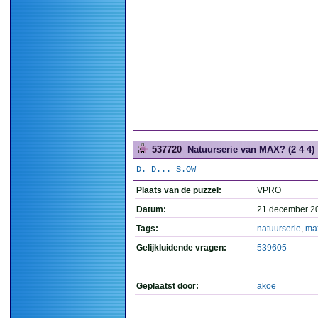
537720
Natuurserie van MAX? (2 4 4)
D. D... S.OW
Plaats van de puzzel:
VPRO
Datum:
21 december 2
Tags:
natuurserie
,
ma
Gelijkluidende vragen:
539605
Geplaatst door:
akoe