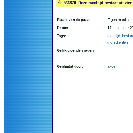
536870
Deze maaltijd bestaat uit vier
Plaats van de puzzel:
Eigen maaksel
Datum:
17 december 2
Tags:
maaltijd
,
bestaa
ingrediënten
Gelijkluidende vragen:
Geplaatst door:
akoe