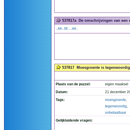
537817a
De omschrijvingen van een 
.AA.SE..AA.
537817
Moesgroente is tegenwoordig 
Plaats van de puzzel:
eigen maaksel
Datum:
21 december 2
Tags:
moesgroente
,
tegenwoordig
,
onbetaalbaar
Gelijkluidende vragen: