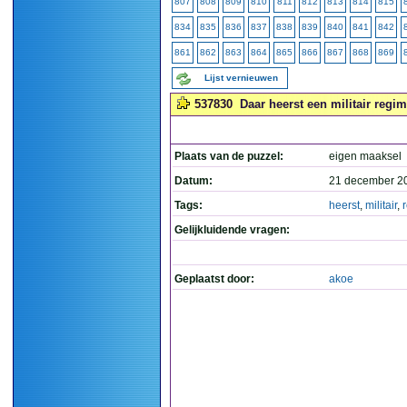
807
808
809
810
811
812
813
814
815
834
835
836
837
838
839
840
841
842
861
862
863
864
865
866
867
868
869
Lijst vernieuwen
537830
Daar heerst een militair regim
Plaats van de puzzel:
eigen maaksel
Datum:
21 december 2
Tags:
heerst
,
militair
,
Gelijkluidende vragen:
Geplaatst door:
akoe