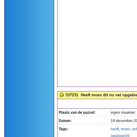
537231
Heeft moes dit nu net opgebie
Plaats van de puzzel:
eigen maaksel
Datum:
19 december 2
Tags:
heeft
,
moes
,
net
opgebiecht