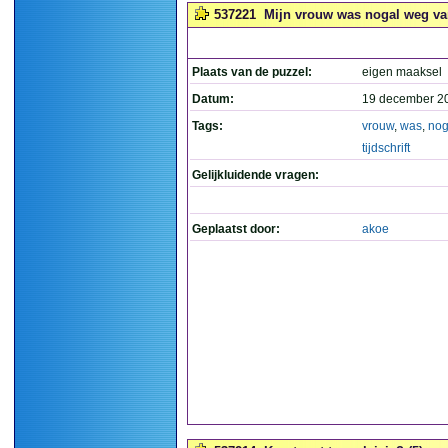
537221
Mijn vrouw was nogal weg van d
Plaats van de puzzel:
eigen maaksel
Datum:
19 december 2
Tags:
vrouw
,
was
,
nog
tijdschrift
Gelijkluidende vragen:
Geplaatst door:
akoe