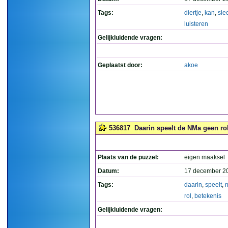
Tags:
diertje
,
kan
,
sle
luisteren
Gelijkluidende vragen:
Geplaatst door:
akoe
536817
Daarin speelt de NMa geen rol
Plaats van de puzzel:
eigen maaksel
Datum:
17 december 2
Tags:
daarin
,
speelt
,
rol
,
betekenis
Gelijkluidende vragen: