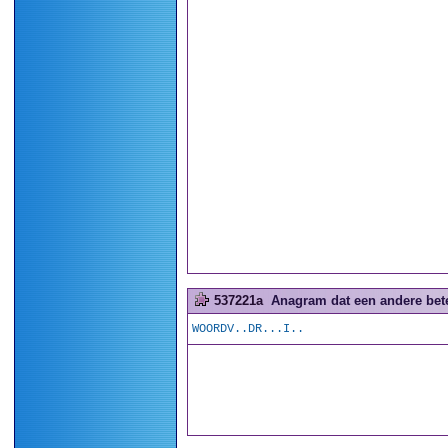
537221a
Anagram dat een andere betek
WOORDV..DR...I..