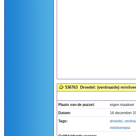
536763
Droedel: (verdraaide) miniloe
Plaats van de puzzel:
eigen maaksel
Datum:
16 december 2
Tags:
droedel
,
verdra
miniloempia