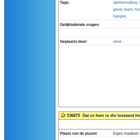
Tags:
spelhervatting
,
gauw
,
team
,
ho
hangen
Gelijkluidende vragen:
Geplaatst door:
akoe
536875
Dat ze hem in die toestand het
Plaats van de puzzel:
Eigen maaksel