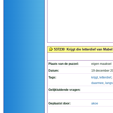
537230
Krijgt die letterdief van Mabe
Plaats van de puzzel:
eigen maaksel
Datum:
19 december 2
Tags:
krijgt
,
letterdief
,
daarmee
,
langs
Gelijkluidende vragen:
Geplaatst door:
akoe