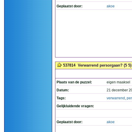
Geplaatst door:
akoe
537814
Verwarrend persorgaan? (5 5)
Plaats van de puzzel:
eigen maaksel
Datum:
21 december 2
Tags:
verwarrend
,
pe
Gelijkluidende vragen:
Geplaatst door:
akoe