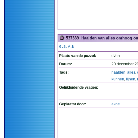
537339
Haalden van alles omhoog om
G.S.V.N
Plaats van de puzzel:
dvhn
Datum:
20 december 2
Tags:
haalden
,
alles
,
kunnen
,
lijnen
,
Gelijkluidende vragen:
Geplaatst door:
akoe