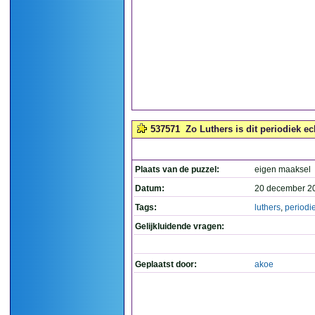
537571
Zo Luthers is dit periodiek ech
Plaats van de puzzel:
eigen maaksel
Datum:
20 december 2
Tags:
luthers
,
periodi
Gelijkluidende vragen:
Geplaatst door:
akoe