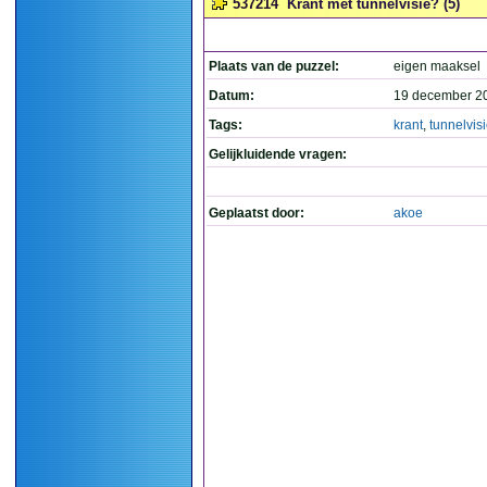
537214
Krant met tunnelvisie? (5)
Plaats van de puzzel:
eigen maaksel
Datum:
19 december 2
Tags:
krant
,
tunnelvis
Gelijkluidende vragen:
Geplaatst door:
akoe