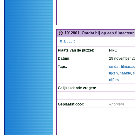
1012861
Omdat hij op een filmacteur wi
.O.B.E.R
Plaats van de puzzel:
NRC
Datum:
29 november 2
Tags:
omdat
,
filmacte
lijken
,
haalde
,
s
cijfers
Gelijkluidende vragen:
Geplaatst door:
Anoniem