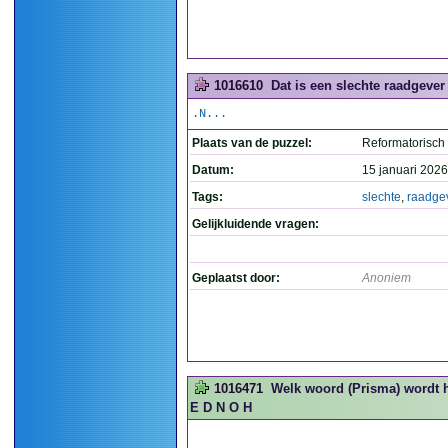
1016610
Dat is een slechte raadgever 
.N...
Plaats van de puzzel:
Reformatorisch
Datum:
15 januari 2026
Tags:
slechte
,
raadge
Gelijkluidende vragen:
Geplaatst door:
Anoniem
1016471
Welk woord (Prisma) wordt h
E D N O H