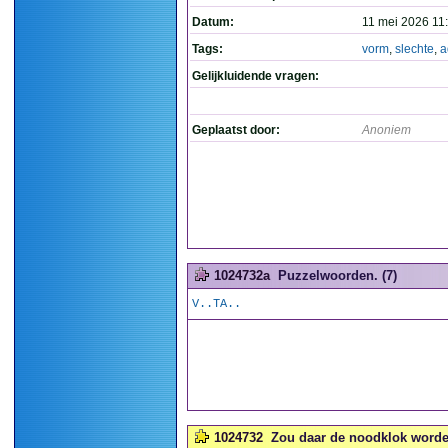
Datum:
11 mei 2026 11
Tags:
vorm
,
slechte
,
a
Gelijkluidende vragen:
Geplaatst door:
Anoniem
1024732a
Puzzelwoorden. (7)
V..TA..
1024732
Zou daar de noodklok worden 