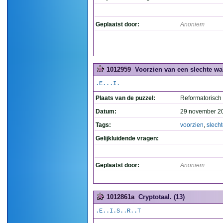
Geplaatst door:
Anoniem
1012959
Voorzien van een slechte wal
.E...I.
Plaats van de puzzel:
Reformatorisch
Datum:
29 november 2
Tags:
voorzien
,
slech
Gelijkluidende vragen:
Geplaatst door:
Anoniem
1012861a
Cryptotaal. (13)
.E..I.S..R..T