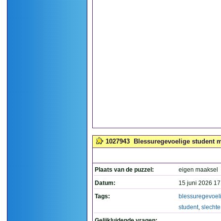
1027943
Blessuregevoelige student m
Plaats van de puzzel:
eigen maaksel
Datum:
15 juni 2026 17
Tags:
blessuregevoel
student
,
slechte
Gelijkluidende vragen: