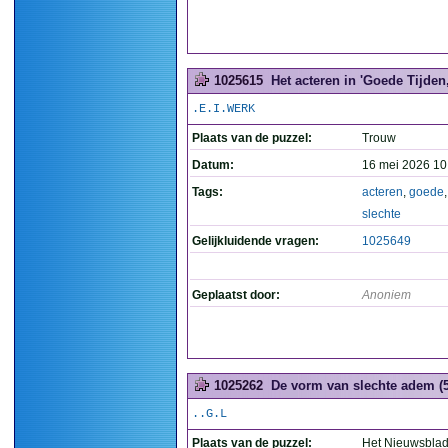
1025615
Het acteren in 'Goede Tijden, 
.E.I.WERK
Plaats van de puzzel:
Trouw
Datum:
16 mei 2026 10
Tags:
acteren
,
goede
slechte
Gelijkluidende vragen:
1025649
Geplaatst door:
Anoniem
1025262
De vorm van slechte adem (5
..G.L
Plaats van de puzzel:
Het Nieuwsbla