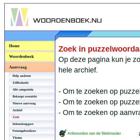
Woordenboek.NU
Home
Zoek in puzzelwoord
Woordenboek
Op deze pagina kun je zo
Aanvraag
hele archief.
Help anderen
Zelfbedacht
- Om te zoeken op puzzel
Alle categorieën
Beknopt overzicht
- Om te zoeken op puzzelb
Nieuwe aanvraag
Archief
- Om te zoeken op aanvr
Zoek
Inhoudsopgave
Forumgebruikers
Antwoorden van de Webmaster
Thema