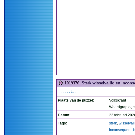
1019376
Sterk wisselvallig en incons
......L...
Plaats van de puzzel:
Volkskrant
Woordgraptogr
Datum:
23 februari 202
Tags:
sterk
,
wisselvall
inconsequent
,
b