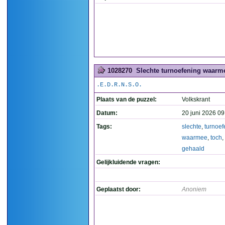
1028270
Slechte turnoefening waarme
.E.D.R.N.S.O.
Plaats van de puzzel:
Volkskrant
Datum:
20 juni 2026 09
Tags:
slechte
,
turnoef
waarmee
,
toch
,
gehaald
Gelijkluidende vragen:
Geplaatst door:
Anoniem