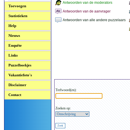
Antwoorden van de moderators
Toevoegen
Antwoorden van de aanvrager
Statistieken
Antwoorden van alle andere puzzelaars
Help
Nieuws
Enquête
Links
Puzzelboekjes
Vakantiefoto's
Disclaimer
Trefwoord(en):
Contact
Zoeken op: