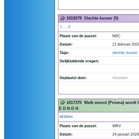
1019279
Slechte kusser (5)
J...S
Plaats van de puzzel:
NRC
Datum:
21 februari 202
Tags:
slechte
,
kusser
Gelijkluidende vragen:
Geplaatst door:
Anoniem
1017370
Welk woord (Prisma) wordt h
E D N O H
NEDNOH
Plaats van de puzzel:
WRV
Datum:
24 januari 2026