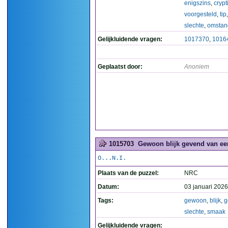
enigszins
,
crypt
voorgesteld
,
tip
slechte
,
omstan
Gelijkluidende vragen:
1017370
,
1016
Geplaatst door:
Anoniem
1015703
Gewoon blijk gevend van een
O...N.I.
Plaats van de puzzel:
NRC
Datum:
03 januari 2026
Tags:
gewoon
,
blijk
,
g
slechte
,
smaak
Gelijkluidende vragen: