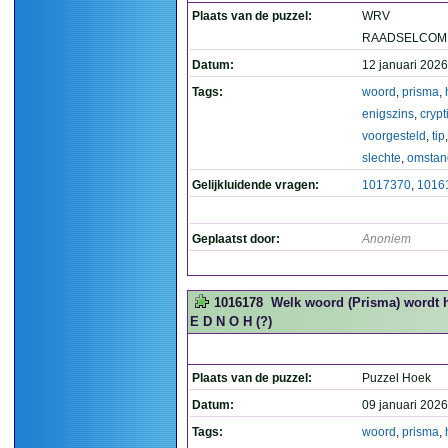
Plaats van de puzzel:
WRV
RAADSELCOMP
Datum:
12 januari 2026
Tags:
woord
,
prisma
,
enigszins
,
crypt
voorgesteld
,
tip
slechte
,
omstan
Gelijkluidende vragen:
1017370
,
1016
Geplaatst door:
Anoniem
1016178
Welk woord (Prisma) wordt h
E D N O H (?)
Plaats van de puzzel:
Puzzel Hoek
Datum:
09 januari 2026
Tags:
woord
,
prisma
,