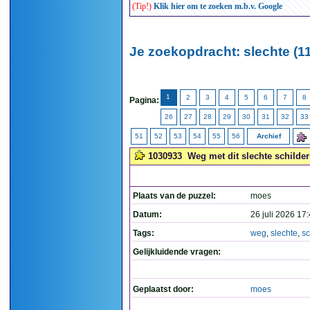
(Tip!)
Klik hier om te zoeken m.b.v. Google
Je zoekopdracht: slechte (1
1
2
3
4
5
6
7
8
Pagina:
26
27
28
29
30
31
32
33
51
52
53
54
55
56
Archief
1030933
Weg met dit slechte schilderij
Plaats van de puzzel:
moes
Datum:
26 juli 2026 17
Tags:
weg
,
slechte
,
sc
Gelijkluidende vragen:
Geplaatst door:
moes