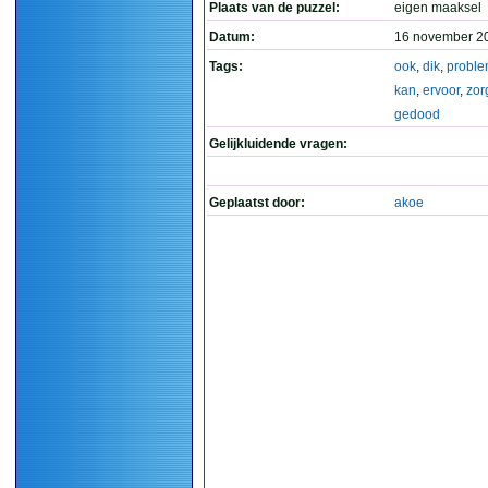
Plaats van de puzzel:
eigen maaksel
Datum:
16 november 2
Tags:
ook
,
dik
,
probl
kan
,
ervoor
,
zor
gedood
Gelijkluidende vragen:
Geplaatst door:
akoe