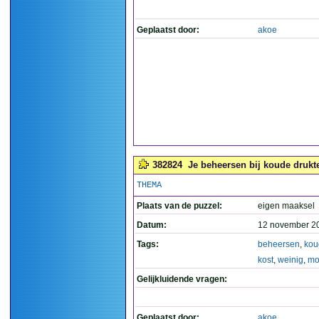
Geplaatst door:
akoe
382824
Je beheersen bij koude drukte
THEMA
Plaats van de puzzel:
eigen maaksel
Datum:
12 november 2
Tags:
beheersen
,
kou
kost
,
weinig
,
mo
Gelijkluidende vragen:
Geplaatst door:
akoe