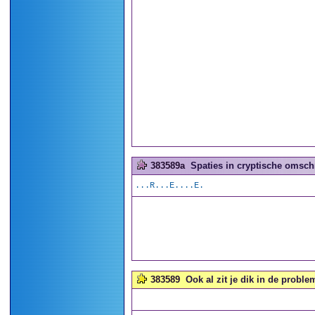
383589a
Spaties in cryptische omschr
...R...E....E.
383589
Ook al zit je dik in de probl