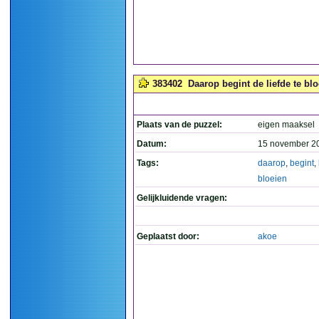
383402
Daarop begint de liefde te blo
Plaats van de puzzel:
eigen maaksel
Datum:
15 november 2
Tags:
daarop
,
begint
,
bloeien
Gelijkluidende vragen:
Geplaatst door:
akoe