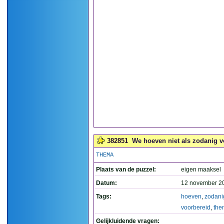
382851
We hoeven niet als zodanig vo
THEMA
Plaats van de puzzel:
eigen maaksel
Datum:
12 november 2
Tags:
hoeven
,
zodani
voorbereid
,
the
Gelijkluidende vragen: