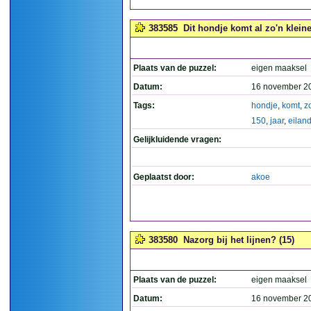
383585
Dit hondje komt al zo'n kleine
Plaats van de puzzel:
eigen maaksel
Datum:
16 november 2
Tags:
hondje
,
komt
,
z
150
,
jaar
,
eilan
Gelijkluidende vragen:
Geplaatst door:
akoe
383580
Nazorg bij het lijnen? (15)
Plaats van de puzzel:
eigen maaksel
Datum:
16 november 2