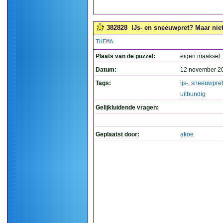
382828
IJs- en sneeuwpret? Maar niet 
THEMA
Plaats van de puzzel:
eigen maaksel
Datum:
12 november 2
Tags:
ijs-
,
sneeuwpret
uitbundig
Gelijkluidende vragen:
Geplaatst door:
akoe