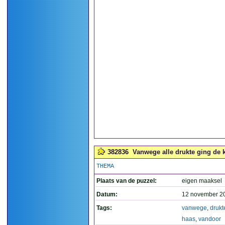
382836
Vanwege alle drukte ging de k
THEMA
Plaats van de puzzel:
eigen maaksel
Datum:
12 november 2
Tags:
vanwege
,
drukt
haas
,
vandoor