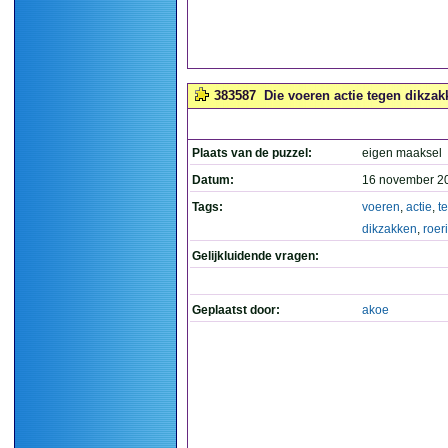
383587
Die voeren actie tegen dikzakk
Plaats van de puzzel:
eigen maaksel
Datum:
16 november 2
Tags:
voeren
,
actie
,
t
dikzakken
,
roer
Gelijkluidende vragen:
Geplaatst door:
akoe