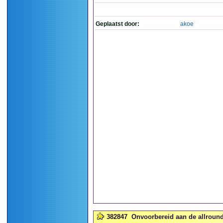
Geplaatst door:
akoe
382847
Onvoorbereid aan de allroun