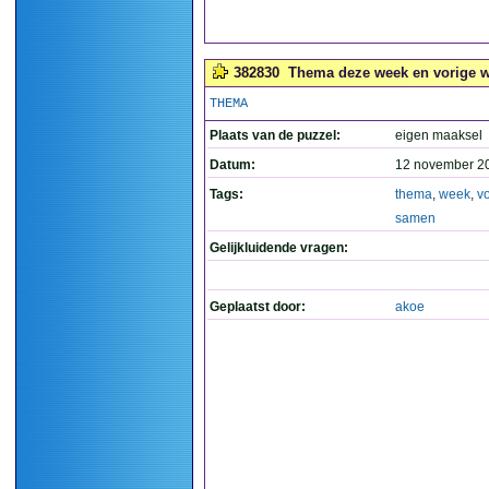
382830
Thema deze week en vorige we
THEMA
Plaats van de puzzel:
eigen maaksel
Datum:
12 november 2
Tags:
thema
,
week
,
v
samen
Gelijkluidende vragen:
Geplaatst door:
akoe