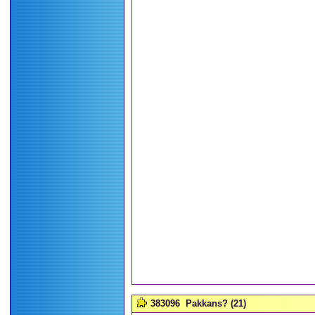
383096
Pakkans? (21)