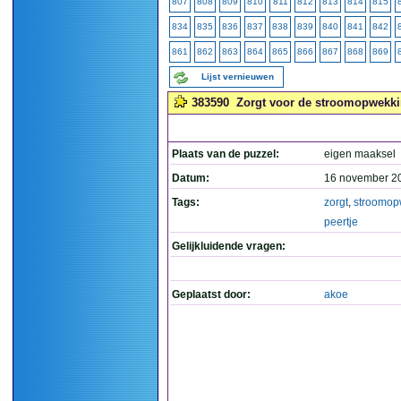
807
808
809
810
811
812
813
814
815
834
835
836
837
838
839
840
841
842
861
862
863
864
865
866
867
868
869
Lijst vernieuwen
383590
Zorgt voor de stroomopwekkin
Plaats van de puzzel:
eigen maaksel
Datum:
16 november 2
Tags:
zorgt
,
stroomop
peertje
Gelijkluidende vragen:
Geplaatst door:
akoe