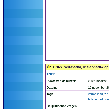
382827
Verrassend, ik zie sneeuw op 
THEMA
Plaats van de puzzel:
eigen maaksel
Datum:
12 november 2
Tags:
verrassend
,
zie
huis
,
neerdalen
Gelijkluidende vragen: