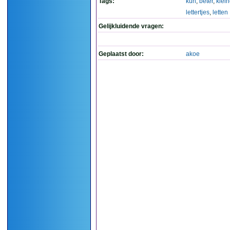
Tags:
kun
,
beter
,
klei
lettertjes
,
letten
Gelijkluidende vragen:
Geplaatst door:
akoe