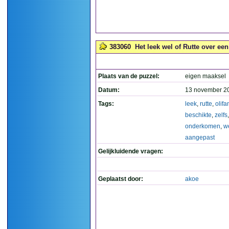
383060
Het leek wel of Rutte over ee
Plaats van de puzzel:
eigen maaksel
Datum:
13 november 2
Tags:
leek
,
rutte
,
olifa
beschikte
,
zelfs
,
onderkomen
,
w
aangepast
Gelijkluidende vragen:
Geplaatst door:
akoe