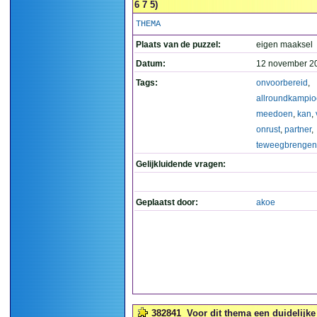
6 7 5)
THEMA
Plaats van de puzzel:
eigen maaksel
Datum:
12 november 2
Tags:
onvoorbereid
,
allroundkampi
meedoen
,
kan
,
onrust
,
partner
,
teweegbrengen
Gelijkluidende vragen:
Geplaatst door:
akoe
382841
Voor dit thema een duidelijke 