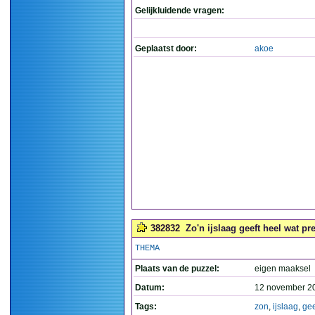
Gelijkluidende vragen:
Geplaatst door:
akoe
382832
Zo'n ijslaag geeft heel wat pret
THEMA
Plaats van de puzzel:
eigen maaksel
Datum:
12 november 2
Tags:
zon
,
ijslaag
,
gee