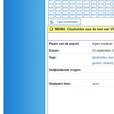
807
808
809
810
811
812
813
814
815
834
835
836
837
838
839
840
841
842
861
862
863
864
865
866
867
868
869
Lijst vernieuwen
580466
Glashelder was de test van VW 
Plaats van de puzzel:
eigen maaksel
Datum:
24 september 2
Tags:
glashelder
,
was
gezien
,
uitstoot
Gelijkluidende vragen:
Geplaatst door:
akoe