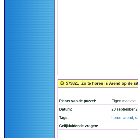
579821
Zo te horen is Arend op de sit
Plaats van de puzzel:
Eigen maaksel
Datum:
20 september 2
Tags:
horen
,
arend
,
si
Gelijkluidende vragen: