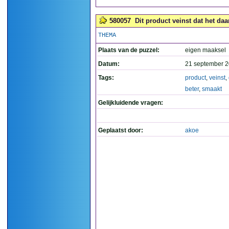
580057
Dit product veinst dat het daa
THEMA
Plaats van de puzzel:
eigen maaksel
Datum:
21 september 2
Tags:
product
,
veinst
,
beter
,
smaakt
Gelijkluidende vragen:
Geplaatst door:
akoe