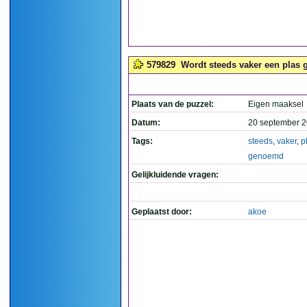
579829
Wordt steeds vaker een plas 
Plaats van de puzzel:
Eigen maaksel
Datum:
20 september 2
Tags:
steeds
,
vaker
,
p
genoemd
Gelijkluidende vragen:
Geplaatst door:
akoe