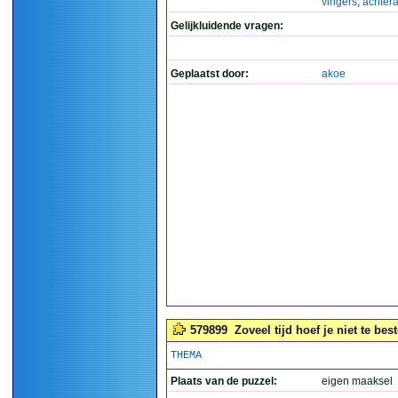
vingers
,
achtera
Gelijkluidende vragen:
Geplaatst door:
akoe
579899
Zoveel tijd hoef je niet te be
THEMA
Plaats van de puzzel:
eigen maaksel