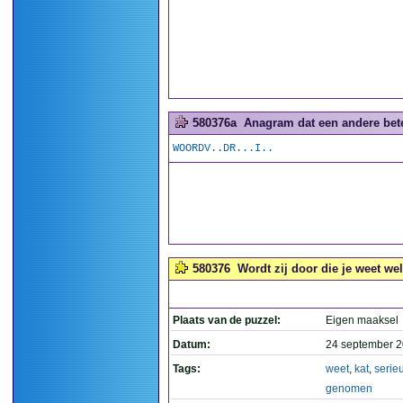
580376a
Anagram dat een andere betek
WOORDV..DR...I..
580376
Wordt zij door die je weet we
Plaats van de puzzel:
Eigen maaksel
Datum:
24 september 2
Tags:
weet
,
kat
,
serie
genomen