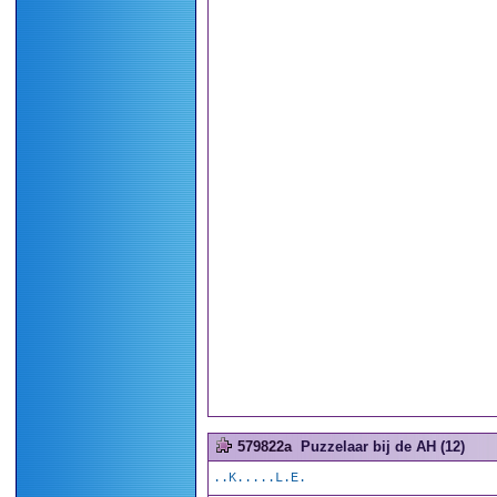
579822a
Puzzelaar bij de AH (12)
..K.....L.E.