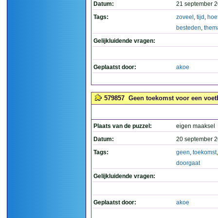
Datum:
21 september 2
Tags:
zoveel
,
tijd
,
hoe
besteden
,
them
Gelijkluidende vragen:
Geplaatst door:
akoe
579857
Geen toekomst voor een voetba
Plaats van de puzzel:
eigen maaksel
Datum:
20 september 2
Tags:
geen
,
toekomst
doorgaat
Gelijkluidende vragen:
Geplaatst door:
akoe