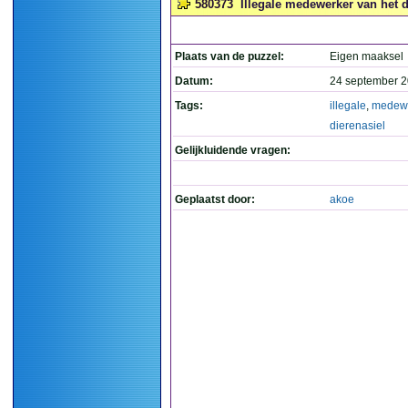
580373
Illegale medewerker van het d
Plaats van de puzzel:
Eigen maaksel
Datum:
24 september 2
Tags:
illegale
,
medew
dierenasiel
Gelijkluidende vragen:
Geplaatst door:
akoe