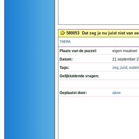
580053
Dat zeg je nu juist niet van e
THEMA
Plaats van de puzzel:
eigen maaksel
Datum:
21 september 2
Tags:
zeg
,
juist
,
water
Gelijkluidende vragen:
Geplaatst door:
akoe