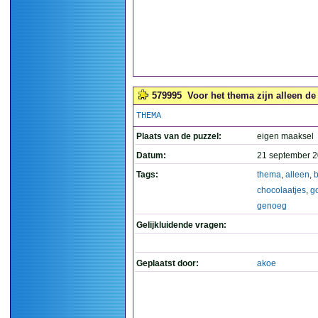
579995
Voor het thema zijn alleen de
THEMA
Plaats van de puzzel:
eigen maaksel
Datum:
21 september 2
Tags:
thema
,
alleen
,
b
chocolaatjes
,
g
genoeg
Gelijkluidende vragen:
Geplaatst door:
akoe