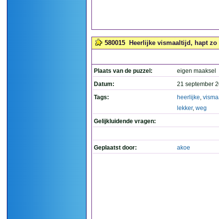
580015
Heerlijke vismaaltijd, hapt zo 
Plaats van de puzzel:
eigen maaksel
Datum:
21 september 2
Tags:
heerlijke
,
vismaa
lekker
,
weg
Gelijkluidende vragen:
Geplaatst door:
akoe