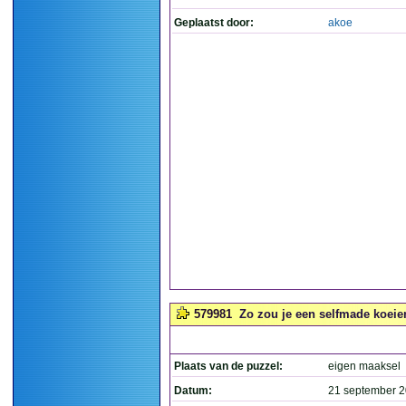
Geplaatst door:
akoe
579981
Zo zou je een selfmade koeie
Plaats van de puzzel:
eigen maaksel
Datum:
21 september 2