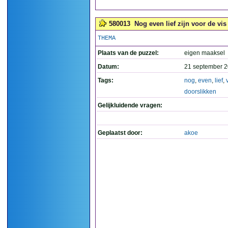
580013
Nog even lief zijn voor de vis
THEMA
Plaats van de puzzel:
eigen maaksel
Datum:
21 september 2
Tags:
nog
,
even
,
lief
,
doorslikken
Gelijkluidende vragen:
Geplaatst door:
akoe