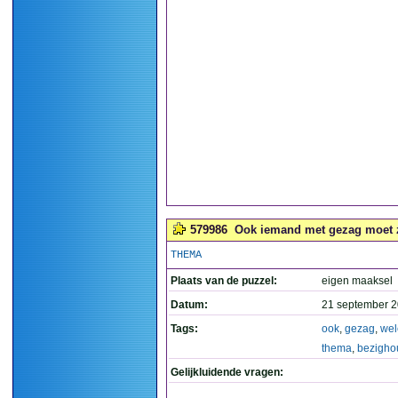
579986
Ook iemand met gezag moet z
THEMA
Plaats van de puzzel:
eigen maaksel
Datum:
21 september 2
Tags:
ook
,
gezag
,
wel
thema
,
bezigho
Gelijkluidende vragen: