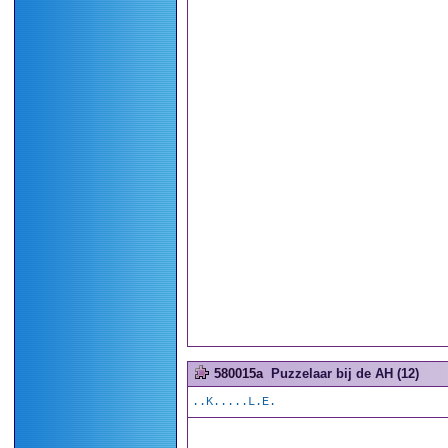
580015a
Puzzelaar bij de AH (12)
..K.....L.E.