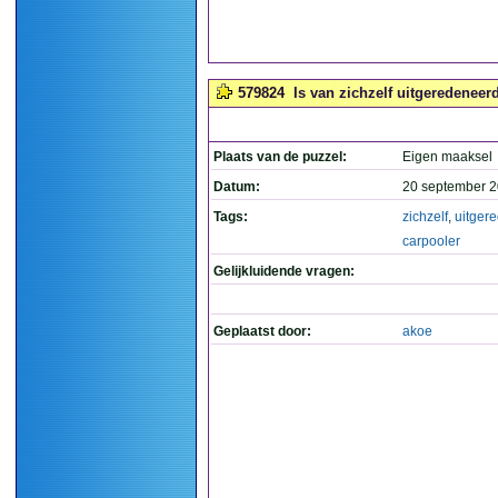
579824
Is van zichzelf uitgeredeneerd
Plaats van de puzzel:
Eigen maaksel
Datum:
20 september 2
Tags:
zichzelf
,
uitger
carpooler
Gelijkluidende vragen:
Geplaatst door:
akoe