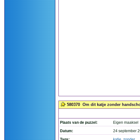
580370
Om dit katje zonder handscho
Plaats van de puzzel:
Eigen maaksel
Datum:
24 september 2
Tags:
katje
,
zonder
,