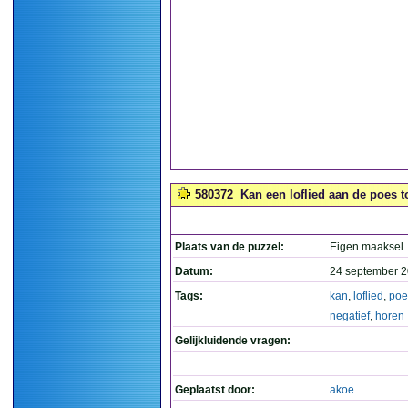
580372
Kan een loflied aan de poes to
Plaats van de puzzel:
Eigen maaksel
Datum:
24 september 2
Tags:
kan
,
loflied
,
poe
negatief
,
horen
Gelijkluidende vragen:
Geplaatst door:
akoe