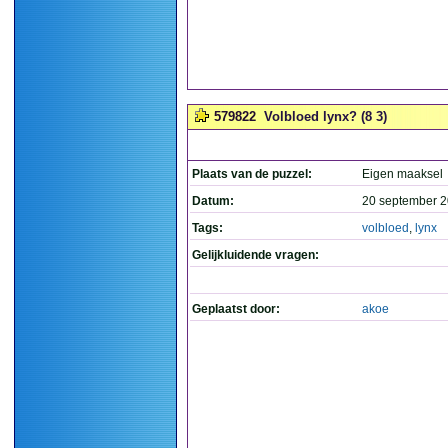
579822
Volbloed lynx? (8 3)
Plaats van de puzzel:
Eigen maaksel
Datum:
20 september 2
Tags:
volbloed
,
lynx
Gelijkluidende vragen:
Geplaatst door:
akoe