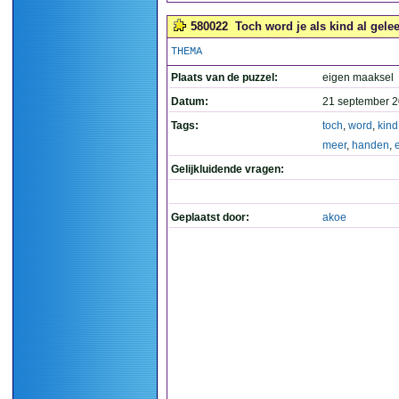
580022
Toch word je als kind al gele
THEMA
Plaats van de puzzel:
eigen maaksel
Datum:
21 september 2
Tags:
toch
,
word
,
kind
meer
,
handen
,
Gelijkluidende vragen:
Geplaatst door:
akoe