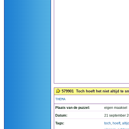
579901
Toch hoeft het niet altijd te sm
THEMA
Plaats van de puzzel:
eigen maaksel
Datum:
21 september 2
Tags:
toch
,
hoeft
,
altij