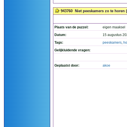
943760
Niet peeskamers zo te horen (
Plaats van de puzzel:
eigen maaksel
Datum:
15 augustus 20
Tags:
peeskamers
,
ho
Gelijkluidende vragen:
Geplaatst door:
akoe