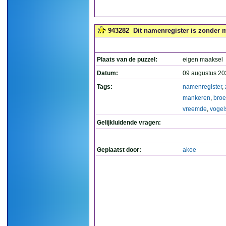
943282
Dit namenregister is zonder 
Plaats van de puzzel:
eigen maaksel
Datum:
09 augustus 20
Tags:
namenregister
,
mankeren
,
broe
vreemde
,
vogel
Gelijkluidende vragen:
Geplaatst door:
akoe