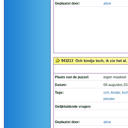
Geplaatst door:
akoe
943213
Och kindje toch, ik zie het al.
Plaats van de puzzel:
eigen maaksel
Datum:
08 augustus 20
Tags:
och
,
kindje
,
toc
pleister
Gelijkluidende vragen:
Geplaatst door:
akoe