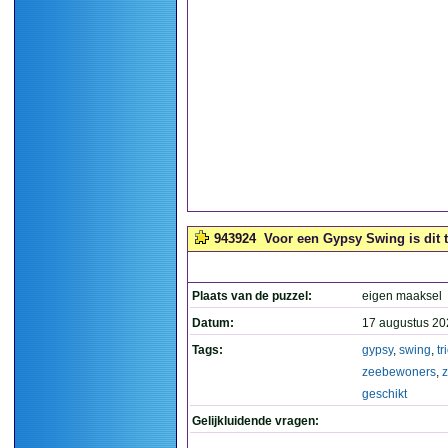
943924
Voor een Gypsy Swing is dit t
Plaats van de puzzel:
eigen maaksel
Datum:
17 augustus 20
Tags:
gypsy
,
swing
,
tr
zeebewoners
,
z
geschikt
Gelijkluidende vragen: