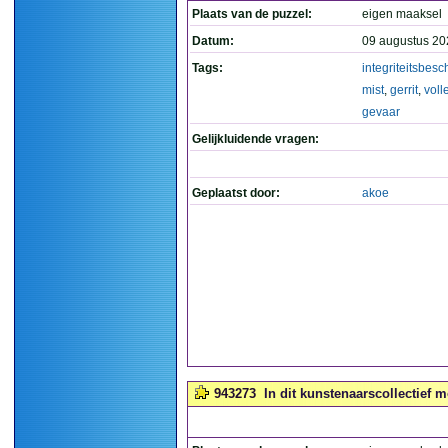
Plaats van de puzzel:
eigen maaksel
Datum:
09 augustus 20
Tags:
integriteitsbes
mist
,
gerrit
,
voll
gevaar
Gelijkluidende vragen:
Geplaatst door:
akoe
943273
In dit kunstenaarscollectief m