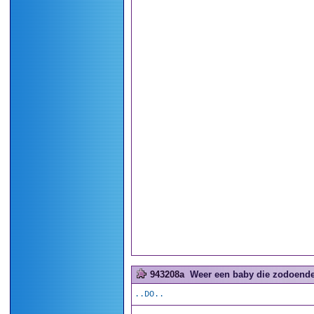
943208a
Weer een baby die zodoende 
..DO..