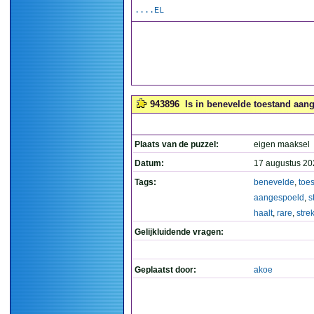
....EL
943896
Is in benevelde toestand aang
Plaats van de puzzel:
eigen maaksel
Datum:
17 augustus 20
Tags:
benevelde
,
toe
aangespoeld
,
s
haalt
,
rare
,
stre
Gelijkluidende vragen:
Geplaatst door:
akoe