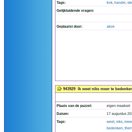
Tags:
trok
,
handel
,
ste
Gelijkluidende vragen:
Geplaatst door:
akoe
943929
Ik weet niks meer te bedenken
Plaats van de puzzel:
eigen maaksel
Datum:
17 augustus 20
Tags:
weet
,
niks
,
mee
bedenken
,
the