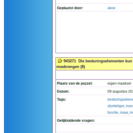
Geplaatst door:
akoe
943271
Die besturingselementen kun je
meebrengen (8)
Plaats van de puzzel:
eigen maaksel
Datum:
09 augustus 20
Tags:
besturingselem
stunteliger
,
inze
functie
,
maar
,
m
Gelijkluidende vragen: