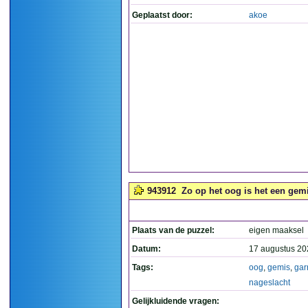
Geplaatst door:
akoe
943912
Zo op het oog is het een gemi
Plaats van de puzzel:
eigen maaksel
Datum:
17 augustus 20
Tags:
oog
,
gemis
,
gar
nageslacht
Gelijkluidende vragen: