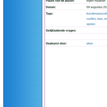
Plaats van de puzzel:
eigen maaksel
Datum:
09 augustus 20
Tags:
kunstenaarscoll
conflict
,
man
,
v
spelen
Gelijkluidende vragen:
Geplaatst door:
akoe