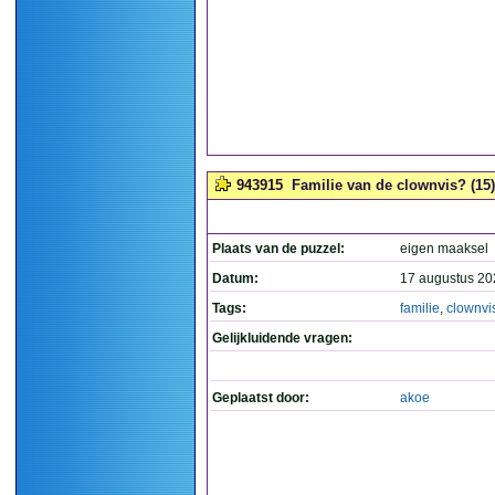
943915
Familie van de clownvis? (15)
Plaats van de puzzel:
eigen maaksel
Datum:
17 augustus 20
Tags:
familie
,
clownvi
Gelijkluidende vragen:
Geplaatst door:
akoe