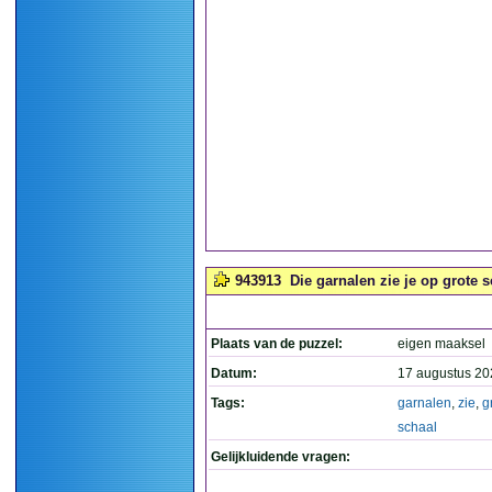
943913
Die garnalen zie je op grote s
Plaats van de puzzel:
eigen maaksel
Datum:
17 augustus 20
Tags:
garnalen
,
zie
,
g
schaal
Gelijkluidende vragen: