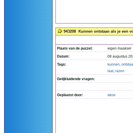
943208
Kunnen ontstaan als je een vo
Plaats van de puzzel:
eigen maaksel
Datum:
08 augustus 20
Tags:
kunnen
,
ontsta
laat
,
razen
Gelijkluidende vragen:
Geplaatst door:
akoe