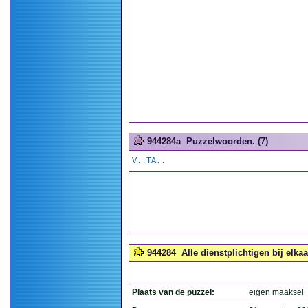
944284a
Puzzelwoorden. (7)
V..TA..
944284
Alle dienstplichtigen bij elka
Plaats van de puzzel:
eigen maaksel