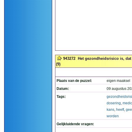
943272
Het gezondheidsrisico is, da
(9)
Plaats van de puzzel:
eigen maaksel
Datum:
09 augustus 20
Tags:
gezondheidsris
dosering
,
medic
kans
,
heeft
,
gee
worden
Gelijkluidende vragen: