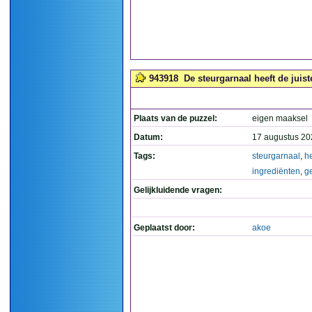
943918
De steurgarnaal heeft de juis
Plaats van de puzzel:
eigen maaksel
Datum:
17 augustus 20
Tags:
steurgarnaal
,
he
ingrediënten
,
g
Gelijkluidende vragen:
Geplaatst door:
akoe