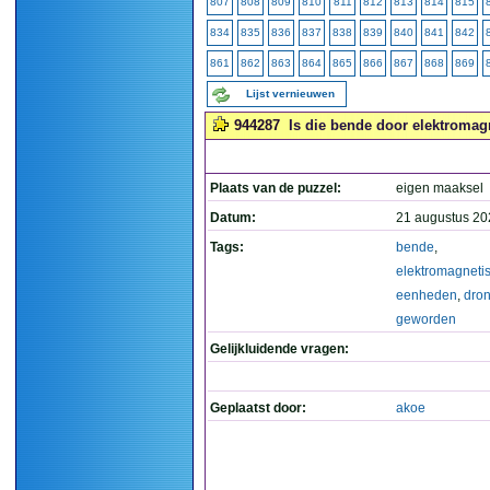
807
808
809
810
811
812
813
814
815
834
835
836
837
838
839
840
841
842
861
862
863
864
865
866
867
868
869
Lijst vernieuwen
944287
Is die bende door elektroma
Plaats van de puzzel:
eigen maaksel
Datum:
21 augustus 20
Tags:
bende
,
elektromagneti
eenheden
,
dro
geworden
Gelijkluidende vragen:
Geplaatst door:
akoe