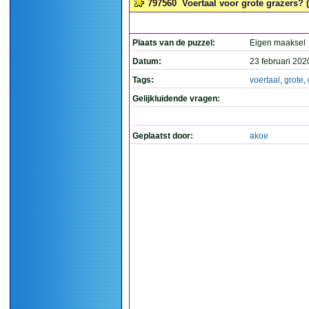
797560
Voertaal voor grote grazers? (
Plaats van de puzzel:
Eigen maaksel
Datum:
23 februari 202
Tags:
voertaal
,
grote
,
Gelijkluidende vragen:
Geplaatst door:
akoe