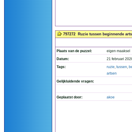
797272
Ruzie tussen beginnende arts
Plaats van de puzzel:
eigen maaksel
Datum:
21 februari 202
Tags:
ruzie
,
tussen
,
b
artsen
Gelijkluidende vragen:
Geplaatst door:
akoe