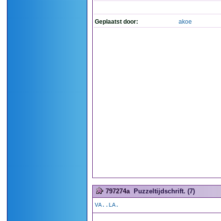
Geplaatst door:
akoe
797274a
Puzzeltijdschrift. (7)
VA..LA.