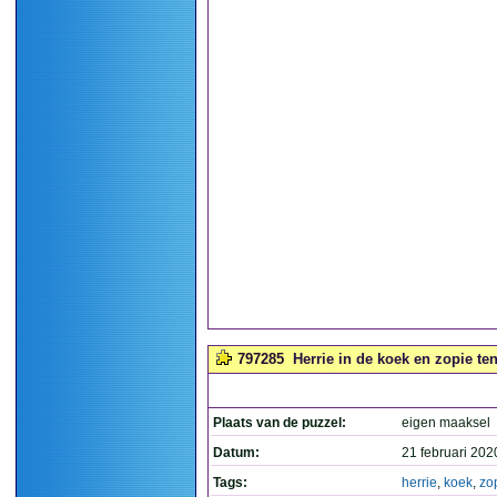
797285
Herrie in de koek en zopie ten
Plaats van de puzzel:
eigen maaksel
Datum:
21 februari 202
Tags:
herrie
,
koek
,
zo