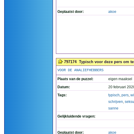
Geplaatst door:
akoe
797174
Typisch voor deze pers om te 
VOOR DE ANALIEFHEBBERS
Plaats van de puzzel:
eigen maaksel
Datum:
20 februari 202
Tags:
typisch
,
pers
,
wi
schrijven
,
seksua
sanne
Gelijkluidende vragen:
Geplaatst door:
akoe