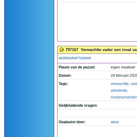
797167
Verwachtte vader een inval van
WOORDGRAPTOGRAM
Plaats van de puzzel:
eigen maaksel
Datum:
20 februari 202
Tags:
verwachtte
,
vad
allerbeste
,
riooljournaliste
Gelijkluidende vragen:
Geplaatst door:
akoe