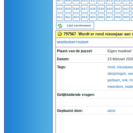
807
808
809
810
811
812
813
814
815
834
835
836
837
838
839
840
841
842
861
862
863
864
865
866
867
868
869
Lijst vernieuwen
797567
Wordt er rond nieuwjaar aan 
WOORDGRAPTOGRAM
Plaats van de puzzel:
Eigen maaksel
Datum:
23 februari 202
Tags:
rond
,
nieuwjaar
skispringen
,
ve
gedaan
,
ook
,
n
meerdere
,
mal
Gelijkluidende vragen:
Geplaatst door:
akoe