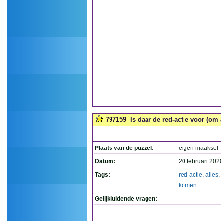
797159
Is daar de red-actie voor (om 
Plaats van de puzzel:
eigen maaksel
Datum:
20 februari 202
Tags:
red-actie
,
alles
,
komen
Gelijkluidende vragen: