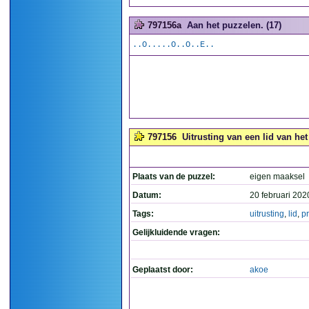
797156a
Aan het puzzelen. (17)
..O.....O..O..E..
797156
Uitrusting van een lid van het 
Plaats van de puzzel:
eigen maaksel
Datum:
20 februari 202
Tags:
uitrusting
,
lid
,
pr
Gelijkluidende vragen:
Geplaatst door:
akoe