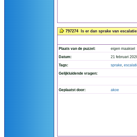
797274
Is er dan sprake van escalatie
Plaats van de puzzel:
eigen maaksel
Datum:
21 februari 202
Tags:
sprake
,
escalat
Gelijkluidende vragen:
Geplaatst door:
akoe