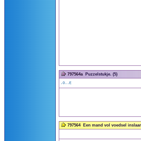
797564a
Puzzelstukje. (5)
.O..E
797564
Een mand vol voedsel inslaan