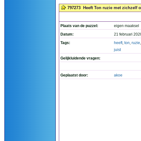
797273
Heeft Ton ruzie met zichzelf of
Plaats van de puzzel:
eigen maaksel
Datum:
21 februari 202
Tags:
heeft
,
ton
,
ruzie
juist
Gelijkluidende vragen:
Geplaatst door:
akoe