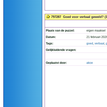
797287
Goed voor verbaal geweld? (1
Plaats van de puzzel:
eigen maaksel
Datum:
21 februari 202
Tags:
goed
,
verbaal
,
Gelijkluidende vragen:
Geplaatst door:
akoe