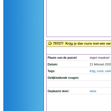
797277
Krijg je dan ruzie met een var
Plaats van de puzzel:
eigen maaksel
Datum:
21 februari 202
Tags:
krijg
,
ruzie
,
var
Gelijkluidende vragen:
Geplaatst door:
akoe