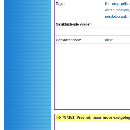
Tags:
lijkt
,
erop
,
prijs
,
weten
,
hoeveel
persfotograaf
,
m
Gelijkluidende vragen:
Geplaatst door:
akoe
797161
Vreemd, maar mooi vastgeleg