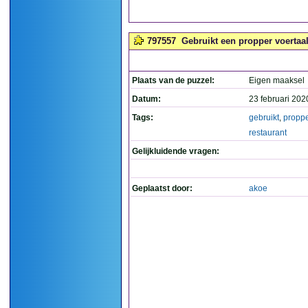
797557
Gebruikt een propper voertaal
Plaats van de puzzel:
Eigen maaksel
Datum:
23 februari 202
Tags:
gebruikt
,
proppe
restaurant
Gelijkluidende vragen:
Geplaatst door:
akoe