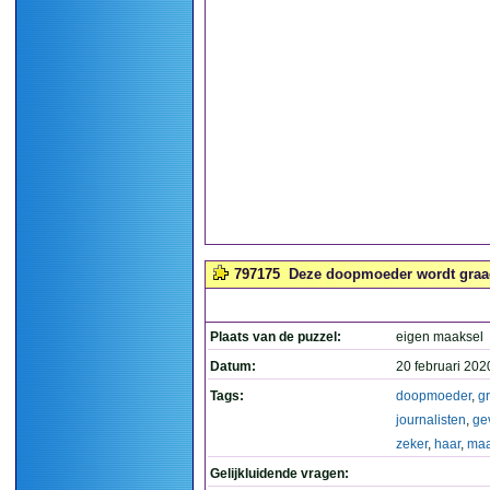
797175
Deze doopmoeder wordt graag 
Plaats van de puzzel:
eigen maaksel
Datum:
20 februari 202
Tags:
doopmoeder
,
g
journalisten
,
ge
zeker
,
haar
,
maa
Gelijkluidende vragen: