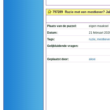
797289
Ruzie met een mestkever? Jakk
Plaats van de puzzel:
eigen maaksel
Datum:
21 februari 202
Tags:
ruzie
,
mestkeve
Gelijkluidende vragen:
Geplaatst door:
akoe