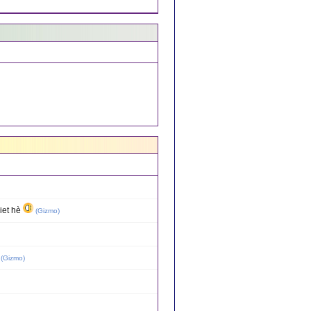
iet hè
(
Gizmo
)
(
Gizmo
)