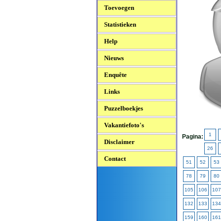
Toevoegen
Statistieken
Help
Nieuws
Enquête
Links
Puzzelboekjes
Vakantiefoto's
1
Pagina:
Disclaimer
26
Contact
51
52
53
78
79
80
105
106
107
132
133
134
159
160
161