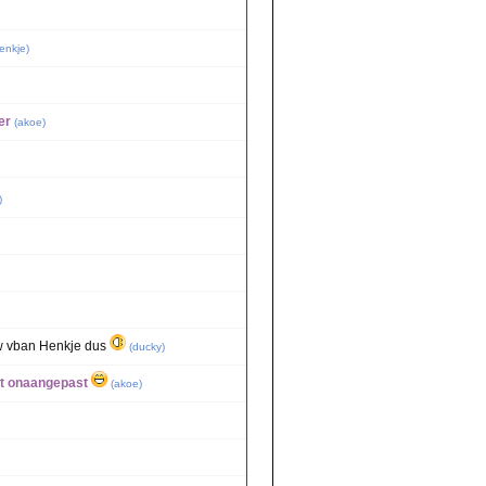
enkje
)
er
(
akoe
)
)
ew vban Henkje dus
(
ducky
)
at onaangepast
(
akoe
)