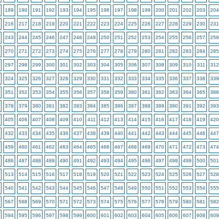
189
190
191
192
193
194
195
196
197
198
199
200
201
202
203
204
216
217
218
219
220
221
222
223
224
225
226
227
228
229
230
231
243
244
245
246
247
248
249
250
251
252
253
254
255
256
257
258
270
271
272
273
274
275
276
277
278
279
280
281
282
283
284
285
297
298
299
300
301
302
303
304
305
306
307
308
309
310
311
312
324
325
326
327
328
329
330
331
332
333
334
335
336
337
338
339
351
352
353
354
355
356
357
358
359
360
361
362
363
364
365
366
378
379
380
381
382
383
384
385
386
387
388
389
390
391
392
393
405
406
407
408
409
410
411
412
413
414
415
416
417
418
419
420
432
433
434
435
436
437
438
439
440
441
442
443
444
445
446
447
459
460
461
462
463
464
465
466
467
468
469
470
471
472
473
474
486
487
488
489
490
491
492
493
494
495
496
497
498
499
500
501
513
514
515
516
517
518
519
520
521
522
523
524
525
526
527
528
540
541
542
543
544
545
546
547
548
549
550
551
552
553
554
555
567
568
569
570
571
572
573
574
575
576
577
578
579
580
581
582
594
595
596
597
598
599
600
601
602
603
604
605
606
607
608
609