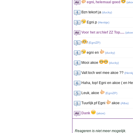
egni, helemaal goed
(
ako
Bzn tekort ja
(
ducky
)
Egni.p
(
Henkje
)
Voor het archief ZZ Top.....
(
akoe
\
/
(
EgniZP
)
egni en
(
ducky
)
Mooi akoe
(
ducky
)
Valt toch wel mee akoe ??
(
Henk
Haha, top! Egni en akoe ( en Hen
Leuk, akoe
(
EgniZP
)
Tuurlijk.pf Egni
akoe
(
Alba
)
Dank
(
akoe
)
Reageren is niet meer mogelijk.