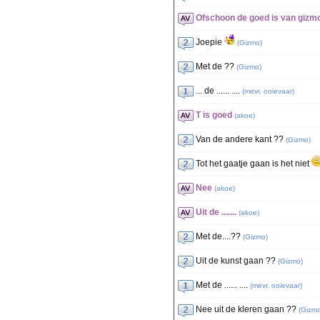
Ofschoon de goed is van gizm
Joepie
(
Gizmo
)
Met de ??
(
Gizmo
)
... de ...... ....
(
mevr. ooievaar
)
T is goed
(
akoe
)
Van de andere kant ??
(
Gizmo
)
Tot het gaatje gaan is het niet
Nee
(
akoe
)
Uit de .......
(
akoe
)
Met de....??
(
Gizmo
)
Uit de kunst gaan ??
(
Gizmo
)
Met de ...... ....
(
mevr. ooievaar
)
Nee uit de kleren gaan ??
(
Gizm