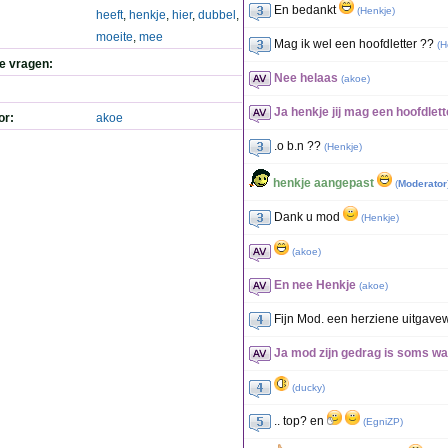
En bedankt
(
Henkje
)
heeft
,
henkje
,
hier
,
dubbel
,
moeite
,
mee
Mag ik wel een hoofdletter ??
(
H
de vragen:
Nee helaas
(
akoe
)
Ja henkje jij mag een hoofdlett
or:
akoe
.o b.n ??
(
Henkje
)
henkje aangepast
(
Moderator
Dank u mod
(
Henkje
)
(
akoe
)
En nee Henkje
(
akoe
)
Fijn Mod. een herziene uitgav
Ja mod zijn gedrag is soms w
(
ducky
)
.. top? en
(
EgniZP
)