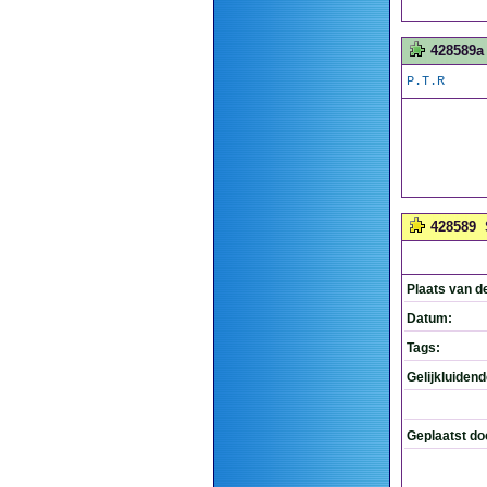
428589a
P.T.R
428589
Plaats van d
Datum:
Tags:
Gelijkluiden
Geplaatst do