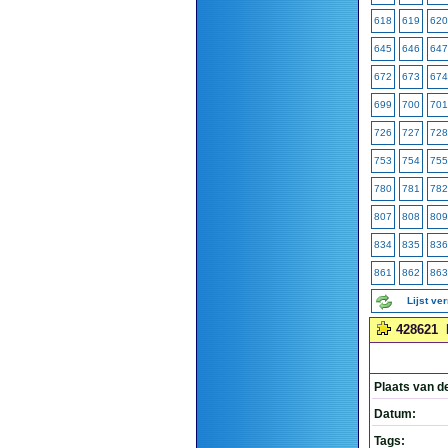
618
619
620
645
646
647
672
673
674
699
700
701
726
727
728
753
754
755
780
781
782
807
808
809
834
835
836
861
862
863
Lijst ve
428621
Plaats van d
Datum:
Tags: