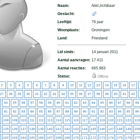
Naam:
Niet zichtbaar
Geslacht:
Leeftijd:
76 jaar
Woonplaats:
Groningen
Land:
Friesland
Lid sinds:
14 januari 2011
Aantal aanvragen:
17.411
Aantal reacties:
665.983
Status:
Offline
2
3
4
5
6
7
8
9
10
11
12
13
14
15
16
17
27
28
29
30
31
32
33
34
35
36
37
38
39
40
41
42
54
55
56
57
58
59
60
61
62
63
64
65
66
67
68
69
81
82
83
84
85
86
87
88
89
90
91
92
93
94
95
96
108
109
110
111
112
113
114
115
116
117
118
119
120
121
122
123
135
136
137
138
139
140
141
142
143
144
145
146
147
148
149
150
162
163
164
165
166
167
168
169
170
171
172
173
174
175
176
177