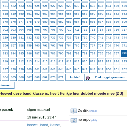
621
622
623
624
625
626
627
628
629
630
631
632
633
634
635
636
648
649
650
651
652
653
654
655
656
657
658
659
660
661
662
663
675
676
677
678
679
680
681
682
683
684
685
686
687
688
689
690
702
703
704
705
706
707
708
709
710
711
712
713
714
715
716
717
729
730
731
732
733
734
735
736
737
738
739
740
741
742
743
744
756
757
758
759
760
761
762
763
764
765
766
767
768
769
770
771
798
783
784
785
786
787
788
789
790
791
792
793
794
795
796
797
810
811
812
813
814
815
816
817
818
819
820
821
822
823
824
825
837
838
839
840
841
842
843
844
845
846
847
848
849
850
851
852
864
865
866
867
868
869
870
871
Archief
Zoek cryptogrammen
rnieuwen
Hoewel deze band klasse is, heeft Henkje hier dubbel moeite mee (2 3)
e puzzel:
eigen maaksel
De dijk
(
Alba
)
19 mei 2013 23:47
De dijk?
(
diri
)
hoewel
,
band
,
klasse
,