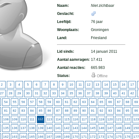
Naam:
Niet zichtbaar
Geslacht:
Leeftijd:
76 jaar
Woonplaats:
Groningen
Land:
Friesland
Lid sinds:
14 januari 2011
Aantal aanvragen:
17.411
Aantal reacties:
665.983
Status:
Offline
2
3
4
5
6
7
8
9
10
11
12
13
14
15
16
17
27
28
29
30
31
32
33
34
35
36
37
38
39
40
41
42
54
55
56
57
58
59
60
61
62
63
64
65
66
67
68
69
81
82
83
84
85
86
87
88
89
90
91
92
93
94
95
96
112
108
109
110
111
113
114
115
116
117
118
119
120
121
122
123
135
136
137
138
139
140
141
142
143
144
145
146
147
148
149
150
162
163
164
165
166
167
168
169
170
171
172
173
174
175
176
177