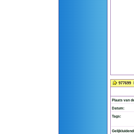
977699
Plaats van d
Datum:
Tags:
Gelijkluiden