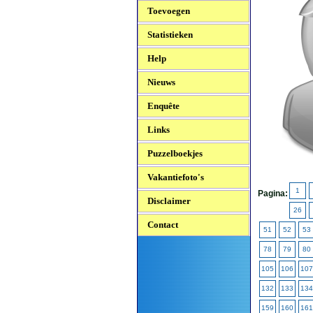
Toevoegen
Statistieken
Help
Nieuws
Enquête
Links
Puzzelboekjes
Vakantiefoto's
1
Pagina:
Disclaimer
26
Contact
51
52
53
78
79
80
105
106
107
132
133
134
159
160
161