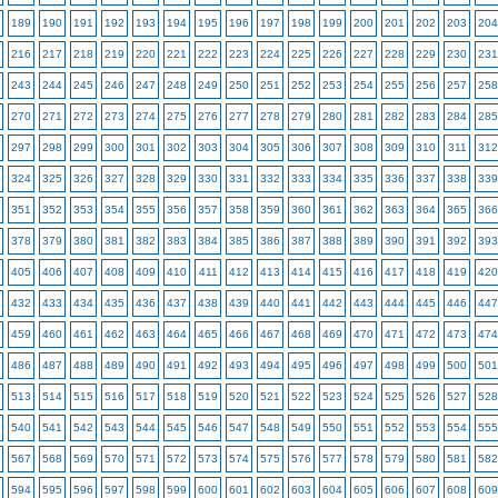
189
190
191
192
193
194
195
196
197
198
199
200
201
202
203
204
216
217
218
219
220
221
222
223
224
225
226
227
228
229
230
231
243
244
245
246
247
248
249
250
251
252
253
254
255
256
257
258
270
271
272
273
274
275
276
277
278
279
280
281
282
283
284
285
297
298
299
300
301
302
303
304
305
306
307
308
309
310
311
312
324
325
326
327
328
329
330
331
332
333
334
335
336
337
338
339
351
352
353
354
355
356
357
358
359
360
361
362
363
364
365
366
378
379
380
381
382
383
384
385
386
387
388
389
390
391
392
393
405
406
407
408
409
410
411
412
413
414
415
416
417
418
419
420
432
433
434
435
436
437
438
439
440
441
442
443
444
445
446
447
459
460
461
462
463
464
465
466
467
468
469
470
471
472
473
474
486
487
488
489
490
491
492
493
494
495
496
497
498
499
500
501
513
514
515
516
517
518
519
520
521
522
523
524
525
526
527
528
540
541
542
543
544
545
546
547
548
549
550
551
552
553
554
555
567
568
569
570
571
572
573
574
575
576
577
578
579
580
581
582
594
595
596
597
598
599
600
601
602
603
604
605
606
607
608
609