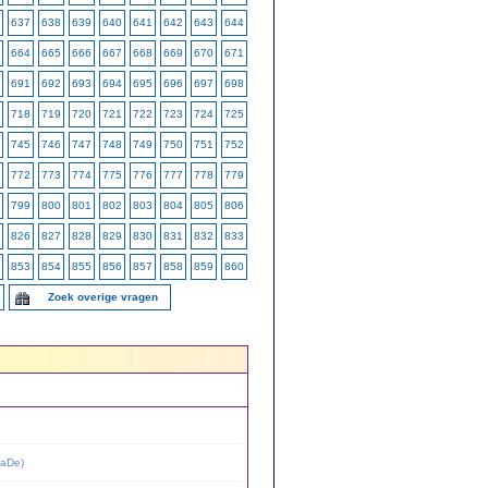
637
638
639
640
641
642
643
644
664
665
666
667
668
669
670
671
691
692
693
694
695
696
697
698
718
719
720
721
722
723
724
725
745
746
747
748
749
750
751
752
772
773
774
775
776
777
778
779
799
800
801
802
803
804
805
806
826
827
828
829
830
831
832
833
853
854
855
856
857
858
859
860
Zoek overige vragen
aDe
)