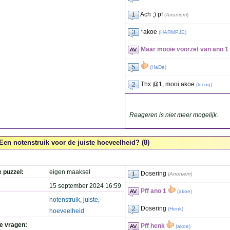
Ach ;) pf
(
Anoniem
)
*akoe
(
HARMPJE
)
Maar mooie voorzet van ano 1
(
HaDe
)
Thx @1, mooi akoe
(
lecoq
)
Reageren is niet meer mogelijk.
Een notenstruik voor de juiste hoeveelheid? (8)
e puzzel:
eigen maaksel
Dosering
(
Anoniem
)
15 september 2024 16:59
Pff ano 1
(
akoe
)
notenstruik
,
juiste
,
Dosering
(
Henk
)
hoeveelheid
de vragen:
Pff henk
(
akoe
)