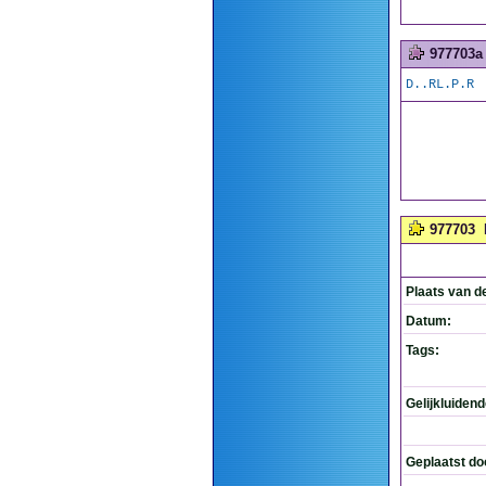
977703a
D..RL.P.R
977703
Plaats van d
Datum:
Tags:
Gelijkluiden
Geplaatst do