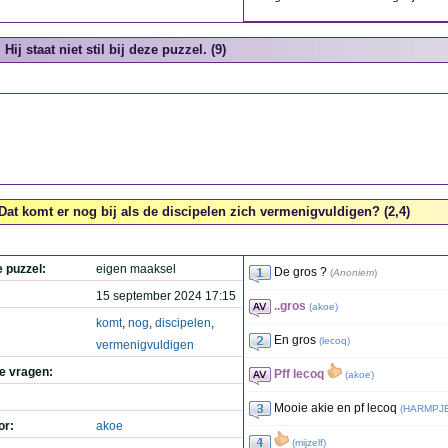
Hij staat niet stil bij deze puzzel. (9)
Dat komt er nog bij als de discipelen zich vermenigvuldigen? (2,4)
e puzzel:
eigen maaksel
De gros ?
(
Anoniem
)
15 september 2024 17:15
..gros
(
akoe
)
komt
,
nog
,
discipelen
,
En gros
(
lecoq
)
vermenigvuldigen
de vragen:
Pff lecoq
(
akoe
)
Mooie akie en pf lecoq
(
HARMPJ
or:
akoe
(
mijzelf
)