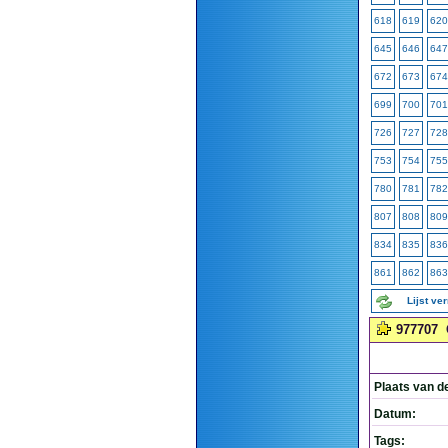
618
619
620
645
646
647
672
673
674
699
700
701
726
727
728
753
754
755
780
781
782
807
808
809
834
835
836
861
862
863
Lijst ve
977707
Plaats van d
Datum:
Tags: