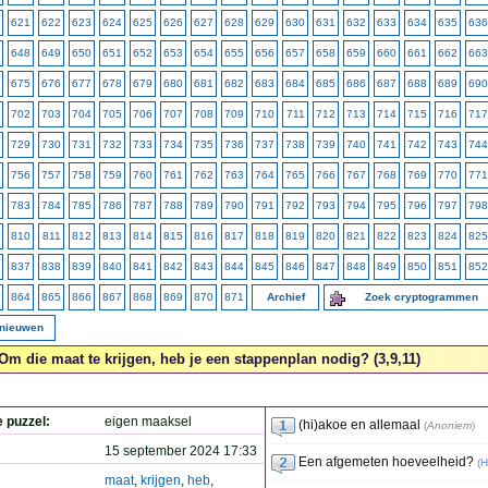
621
622
623
624
625
626
627
628
629
630
631
632
633
634
635
636
648
649
650
651
652
653
654
655
656
657
658
659
660
661
662
663
675
676
677
678
679
680
681
682
683
684
685
686
687
688
689
690
702
703
704
705
706
707
708
709
710
711
712
713
714
715
716
717
729
730
731
732
733
734
735
736
737
738
739
740
741
742
743
744
756
757
758
759
760
761
762
763
764
765
766
767
768
769
770
771
783
784
785
786
787
788
789
790
791
792
793
794
795
796
797
798
810
811
812
813
814
815
816
817
818
819
820
821
822
823
824
825
837
838
839
840
841
842
843
844
845
846
847
848
849
850
851
852
864
865
866
867
868
869
870
871
Archief
Zoek cryptogrammen
rnieuwen
Om die maat te krijgen, heb je een stappenplan nodig? (3,9,11)
e puzzel:
eigen maaksel
(hi)akoe en allemaal
(
Anoniem
)
15 september 2024 17:33
Een afgemeten hoeveelheid?
(
H
maat
,
krijgen
,
heb
,