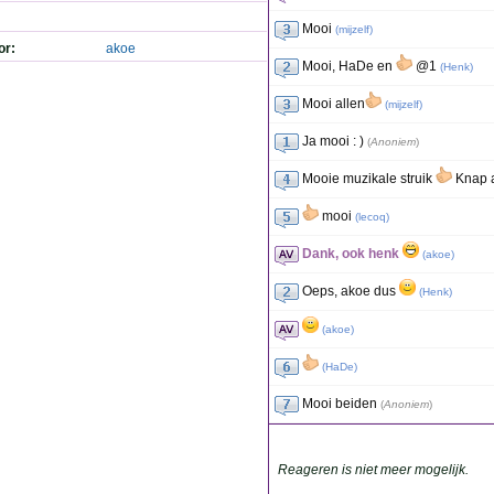
Mooi
(
mijzelf
)
or:
akoe
Mooi, HaDe en
@1
(
Henk
)
Mooi allen
(
mijzelf
)
Ja mooi : )
(
Anoniem
)
Mooie muzikale struik
Knap a
mooi
(
lecoq
)
Dank, ook henk
(
akoe
)
Oeps, akoe dus
(
Henk
)
(
akoe
)
(
HaDe
)
Mooi beiden
(
Anoniem
)
Reageren is niet meer mogelijk.