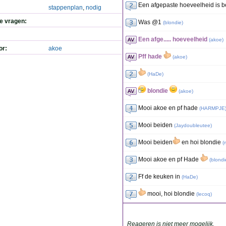
Een afgepaste hoeveelheid is b
stappenplan
,
nodig
de vragen:
Was @1
(
blondie
)
Een afge..... hoeveelheid
(
akoe
)
or:
akoe
Pff hade
(
akoe
)
(
HaDe
)
blondie
(
akoe
)
Mooi akoe en pf hade
(
HARMPJE
Mooi beiden
(
Jaydoubleutee
)
Mooi beiden
en hoi blondie
(
m
Mooi akoe en pf Hade
(
blondi
Ff de keuken in
(
HaDe
)
mooi, hoi blondie
(
lecoq
)
Reageren is niet meer mogelijk.