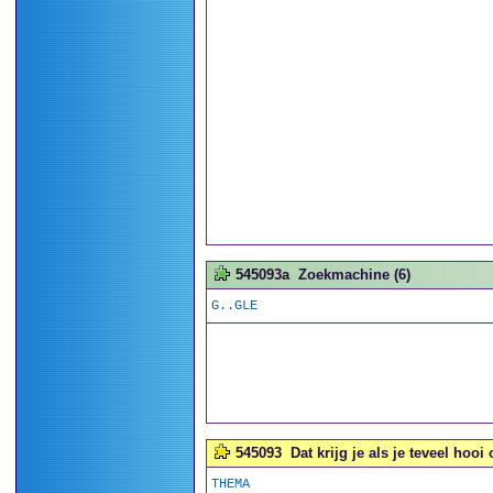
545093a
Zoekmachine (6)
G..GLE
545093
Dat krijg je als je teveel hooi
THEMA