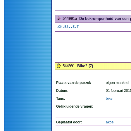
544991a
De bekrompenheid van een pu
.OK.ES..E.T
544991
Bike? (7)
Plaats van de puzzel:
eigen maaksel
Datum:
01 februari 201
Tags:
bike
Gelijkluidende vragen:
Geplaatst door:
akoe