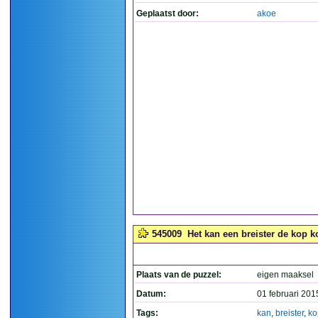
Geplaatst door:
akoe
545009
Het kan een breister de kop ko
Plaats van de puzzel:
eigen maaksel
Datum:
01 februari 201
Tags:
kan
,
breister
,
ko