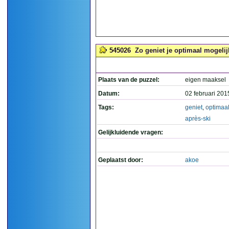
545026
Zo geniet je optimaal mogelij
Plaats van de puzzel:
eigen maaksel
Datum:
02 februari 201
Tags:
geniet
,
optimaa
après-ski
Gelijkluidende vragen:
Geplaatst door:
akoe