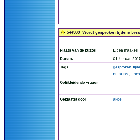
544939
Wordt gesproken tijdens break
Plaats van de puzzel:
Eigen maaksel
Datum:
01 februari 201
Tags:
gesproken
,
tijd
breakfast
,
lunch
Gelijkluidende vragen:
Geplaatst door:
akoe