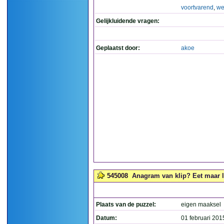
voortvarend
,
we
Gelijkluidende vragen:
Geplaatst door:
akoe
545008
Anagram van klip? Eet maar le
Plaats van de puzzel:
eigen maaksel
Datum:
01 februari 201