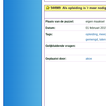
544989
Als opleiding is 'r meer nodi
Plaats van de puzzel:
eigen maaksel
Datum:
01 februari 201
Tags:
opleiding
,
meer
gemengd
,
laten
Gelijkluidende vragen:
Geplaatst door:
akoe