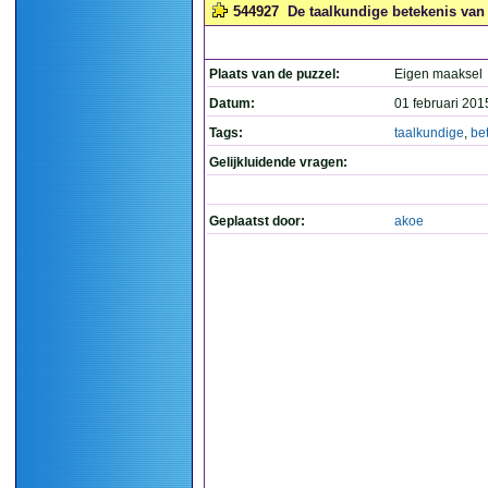
544927
De taalkundige betekenis van 
Plaats van de puzzel:
Eigen maaksel
Datum:
01 februari 201
Tags:
taalkundige
,
be
Gelijkluidende vragen:
Geplaatst door:
akoe