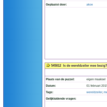
Geplaatst door:
akoe
545012
Is de wereldzeiler mee bezig? 
Plaats van de puzzel:
eigen maaksel
Datum:
01 februari 201
Tags:
wereldzeiler
,
m
Gelijkluidende vragen: