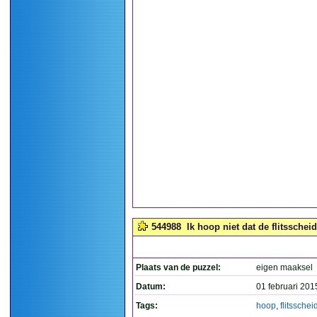
544988
Ik hoop niet dat de flitssche
Plaats van de puzzel:
eigen maaksel
Datum:
01 februari 201
Tags:
hoop
,
flitsschei