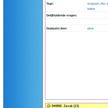
Tags:
anagram
,
klip
,
e
lekker
Gelijkluidende vragen:
Geplaatst door:
akoe
544992
Za=ak (13)