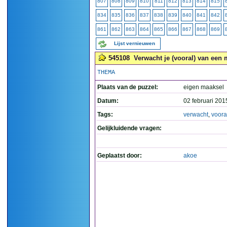
807
808
809
810
811
812
813
814
815
834
835
836
837
838
839
840
841
842
861
862
863
864
865
866
867
868
869
Lijst vernieuwen
545108
Verwacht je (vooral) van een 
THEMA
Plaats van de puzzel:
eigen maaksel
Datum:
02 februari 201
Tags:
verwacht
,
voora
Gelijkluidende vragen:
Geplaatst door:
akoe