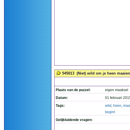
545013
(Niet) wild om je heen maaien 
Plaats van de puzzel:
eigen maaksel
Datum:
01 februari 201
Tags:
wild
,
heen
,
maa
begint
Gelijkluidende vragen: