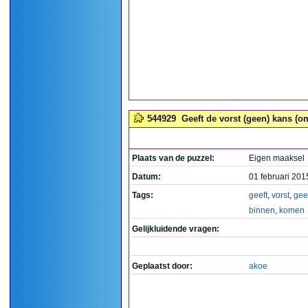
544929
Geeft de vorst (geen) kans (o
Plaats van de puzzel:
Eigen maaksel
Datum:
01 februari 201
Tags:
geeft
,
vorst
,
gee
binnen
,
komen
Gelijkluidende vragen:
Geplaatst door:
akoe