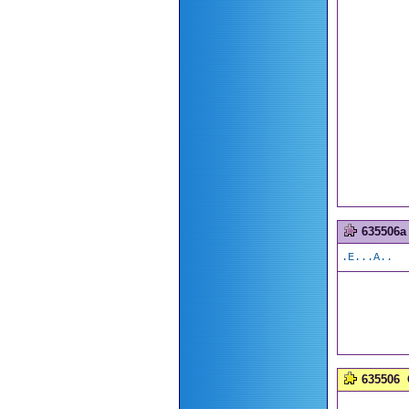
635506a
.E...A..
635506