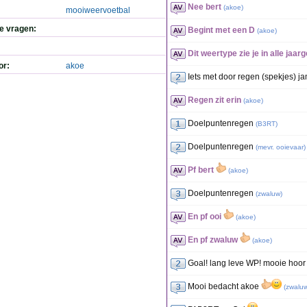
Nee bert
(
akoe
)
mooiweervoetbal
de vragen:
Begint met een D
(
akoe
)
Dit weertype zie je in alle jaarg
or:
akoe
Iets met door regen (spekjes) j
Regen zit erin
(
akoe
)
Doelpuntenregen
(
B3RT
)
Doelpuntenregen
(
mevr. ooievaar
)
Pf bert
(
akoe
)
Doelpuntenregen
(
zwaluw
)
En pf ooi
(
akoe
)
En pf zwaluw
(
akoe
)
Goal! lang leve WP! mooie hoo
Mooi bedacht akoe
(
zwalu