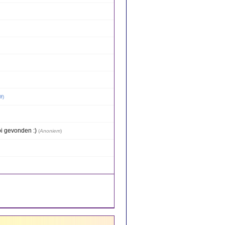
lf
)
ooi gevonden :)
(
Anoniem
)