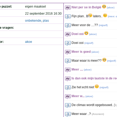
e puzzel:
eigen maaksel
Niet per se in België
(
akoe
)
22 september 2016 16:30
Fijn plan.. B
laters..
(
mevr. 
onbekende
,
plas
Meer voor de ....??
(
mijzelf
)
de vragen:
Doei ooi
(
akoe
)
or:
akoe
Doei ooi
(
mijzelf
)
Meer is goed
(
akoe
)
Maar waar is meer??
(
mijzelf
)
Meer ....
(
akoe
)
Is dan ook mijn laatste in de re
Zie het echt niet
(
mijzelf
)
Meer w...
(
akoe
)
De climax wordt opgebouwd..:)
(
Meer waar ..?
(
Anoniem
)