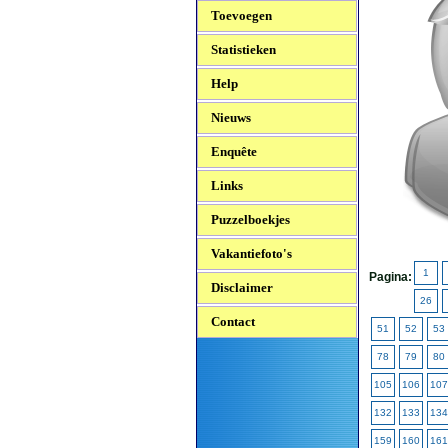
Toevoegen
Statistieken
Help
Nieuws
Enquête
Links
Puzzelboekjes
Vakantiefoto's
1
Pagina:
Disclaimer
26
Contact
51
52
53
78
79
80
105
106
107
132
133
134
159
160
161