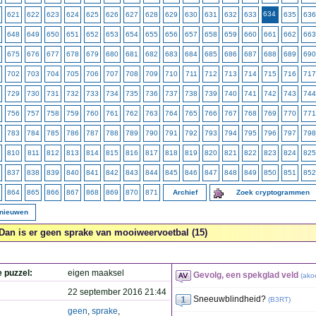
634
621
622
623
624
625
626
627
628
629
630
631
632
633
635
636
648
649
650
651
652
653
654
655
656
657
658
659
660
661
662
663
675
676
677
678
679
680
681
682
683
684
685
686
687
688
689
690
702
703
704
705
706
707
708
709
710
711
712
713
714
715
716
717
729
730
731
732
733
734
735
736
737
738
739
740
741
742
743
744
756
757
758
759
760
761
762
763
764
765
766
767
768
769
770
771
783
784
785
786
787
788
789
790
791
792
793
794
795
796
797
798
810
811
812
813
814
815
816
817
818
819
820
821
822
823
824
825
837
838
839
840
841
842
843
844
845
846
847
848
849
850
851
852
864
865
866
867
868
869
870
871
Archief
Zoek cryptogrammen
rnieuwen
Dan is er geen sprake van mooiweervoetbal (15)
e puzzel:
eigen maaksel
Gevolg, een spekglad veld
(
ako
22 september 2016 21:44
Sneeuwblindheid?
(
B3RT
)
geen
,
sprake
,