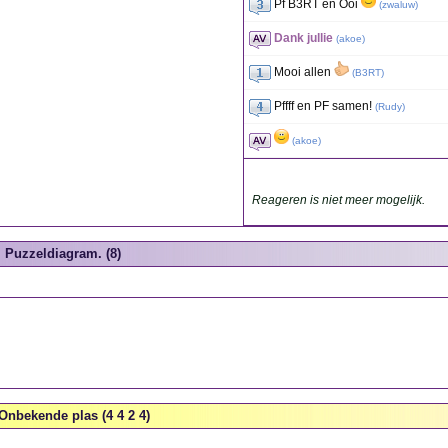
Pf B3RT en Ooi
(
zwaluw
)
Dank jullie
(
akoe
)
Mooi allen
(
B3RT
)
Pffff en PF samen!
(
Rudy
)
(
akoe
)
Reageren is niet meer mogelijk.
Puzzeldiagram. (8)
Onbekende plas (4 4 2 4)