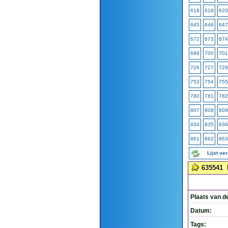
618
619
620
645
646
647
672
673
674
699
700
701
726
727
728
753
754
755
780
781
782
807
808
809
834
835
836
861
862
863
Lijst ve
635541
Plaats van d
Datum:
Tags: