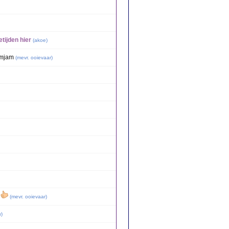
etijden hier
(
akoe
)
amjam
(
mevr. ooievaar
)
r
(
mevr. ooievaar
)
w
)