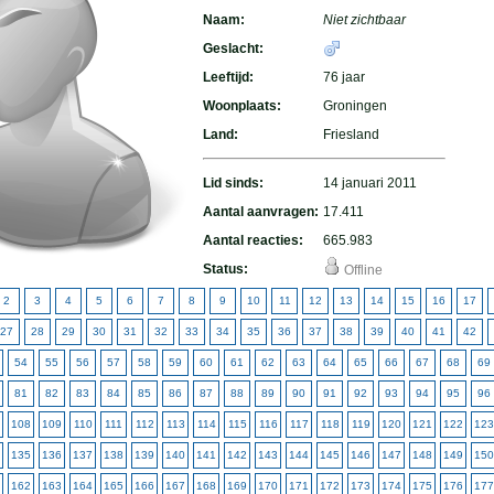
Naam:
Niet zichtbaar
Geslacht:
Leeftijd:
76 jaar
Woonplaats:
Groningen
Land:
Friesland
Lid sinds:
14 januari 2011
Aantal aanvragen:
17.411
Aantal reacties:
665.983
Status:
Offline
2
3
4
5
6
7
8
9
10
11
12
13
14
15
16
17
27
28
29
30
31
32
33
34
35
36
37
38
39
40
41
42
54
55
56
57
58
59
60
61
62
63
64
65
66
67
68
69
81
82
83
84
85
86
87
88
89
90
91
92
93
94
95
96
108
109
110
111
112
113
114
115
116
117
118
119
120
121
122
123
135
136
137
138
139
140
141
142
143
144
145
146
147
148
149
150
162
163
164
165
166
167
168
169
170
171
172
173
174
175
176
177