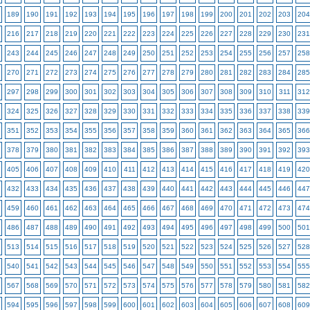
189
190
191
192
193
194
195
196
197
198
199
200
201
202
203
204
216
217
218
219
220
221
222
223
224
225
226
227
228
229
230
231
243
244
245
246
247
248
249
250
251
252
253
254
255
256
257
258
270
271
272
273
274
275
276
277
278
279
280
281
282
283
284
285
297
298
299
300
301
302
303
304
305
306
307
308
309
310
311
312
324
325
326
327
328
329
330
331
332
333
334
335
336
337
338
339
351
352
353
354
355
356
357
358
359
360
361
362
363
364
365
366
378
379
380
381
382
383
384
385
386
387
388
389
390
391
392
393
405
406
407
408
409
410
411
412
413
414
415
416
417
418
419
420
432
433
434
435
436
437
438
439
440
441
442
443
444
445
446
447
459
460
461
462
463
464
465
466
467
468
469
470
471
472
473
474
486
487
488
489
490
491
492
493
494
495
496
497
498
499
500
501
513
514
515
516
517
518
519
520
521
522
523
524
525
526
527
528
540
541
542
543
544
545
546
547
548
549
550
551
552
553
554
555
567
568
569
570
571
572
573
574
575
576
577
578
579
580
581
582
594
595
596
597
598
599
600
601
602
603
604
605
606
607
608
609