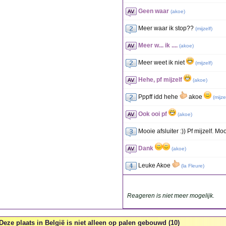
Geen waar
(
akoe
)
Meer waar ik stop??
(
mijzelf
)
Meer w... ik ....
(
akoe
)
Meer weet ik niet
(
mijzelf
)
Hehe, pf mijzelf
(
akoe
)
Pppff idd hehe
akoe
(
mijze
Ook ooi pf
(
akoe
)
Mooie afsluiter :)) Pf mijzelf. M
Dank
(
akoe
)
Leuke Akoe
(
la Fleure
)
Reageren is niet meer mogelijk.
Deze plaats in België is niet alleen op palen gebouwd (10)