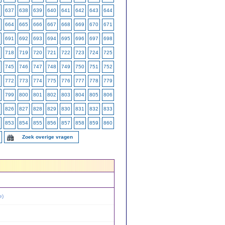
637
638
639
640
641
642
643
644
664
665
666
667
668
669
670
671
691
692
693
694
695
696
697
698
718
719
720
721
722
723
724
725
745
746
747
748
749
750
751
752
772
773
774
775
776
777
778
779
799
800
801
802
803
804
805
806
826
827
828
829
830
831
832
833
853
854
855
856
857
858
859
860
Zoek overige vragen
e
)