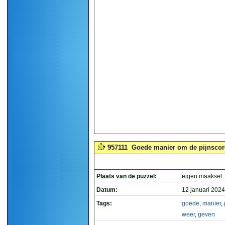
957111
Goede manier om de pijnscore
Plaats van de puzzel:
eigen maaksel
Datum:
12 januari 2024
Tags:
goede
,
manier
,
weer
,
geven