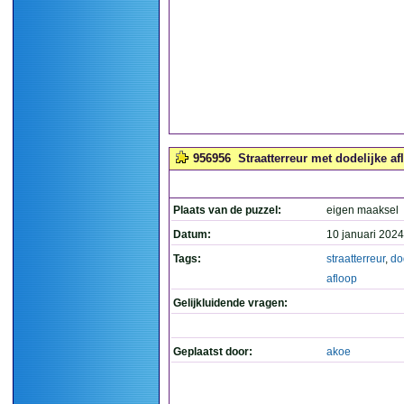
956956
Straatterreur met dodelijke af
Plaats van de puzzel:
eigen maaksel
Datum:
10 januari 2024
Tags:
straatterreur
,
do
afloop
Gelijkluidende vragen:
Geplaatst door:
akoe