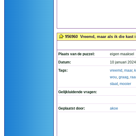
956960
Vreemd, maar als ik die kast 
Plaats van de puzzel:
eigen maaksel
Datum:
10 januari 2024
Tags:
vreemd
,
maar
,
k
wou
,
graag
,
ra
staat
,
mooier
Gelijkluidende vragen:
Geplaatst door:
akoe