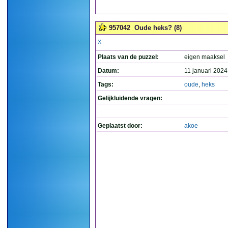
957042
Oude heks? (8)
X
Plaats van de puzzel:
eigen maaksel
Datum:
11 januari 2024
Tags:
oude
,
heks
Gelijkluidende vragen:
Geplaatst door:
akoe