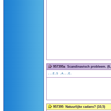
957395a
Scandinavisch probleem. (6,
...E.S .A...E.
957395
Natuurlijke cadans? (10,5)