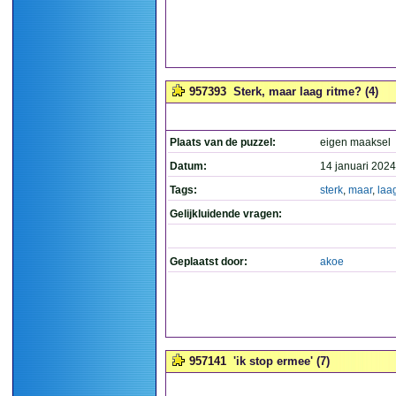
957393
Sterk, maar laag ritme? (4)
Plaats van de puzzel:
eigen maaksel
Datum:
14 januari 2024
Tags:
sterk
,
maar
,
laa
Gelijkluidende vragen:
Geplaatst door:
akoe
957141
'ik stop ermee' (7)