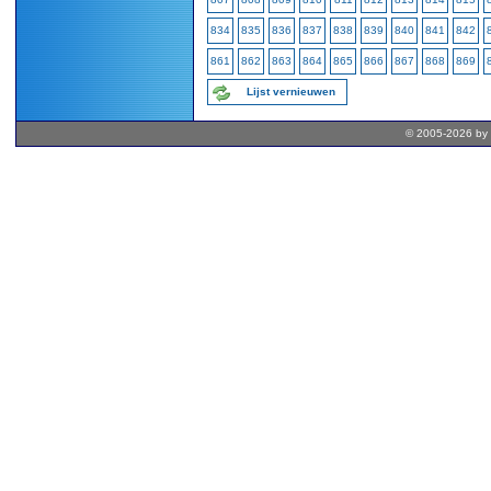
834
835
836
837
838
839
840
841
842
861
862
863
864
865
866
867
868
869
Lijst vernieuwen
© 2005-2026 by 