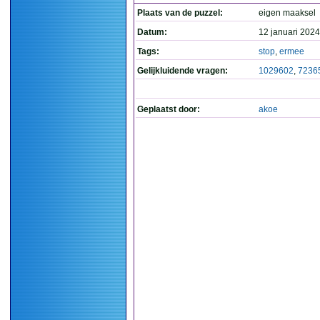
Plaats van de puzzel:
eigen maaksel
Datum:
12 januari 2024
Tags:
stop
,
ermee
Gelijkluidende vragen:
1029602
,
7236
Geplaatst door:
akoe