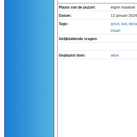
Plaats van de puzzel:
eigen maaksel
Datum:
12 januari 2024
Tags:
groot
,
last
,
dec
eraan
Gelijkluidende vragen:
Geplaatst door:
akoe