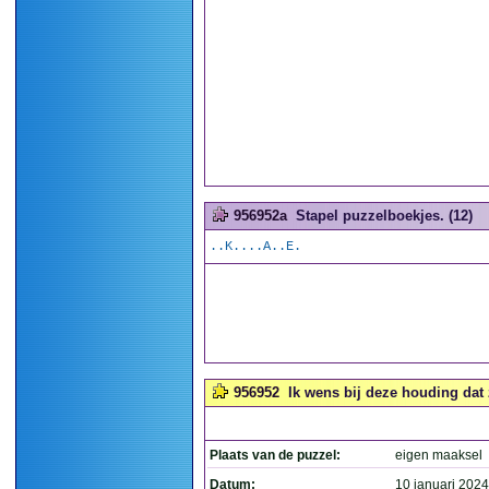
956952a
Stapel puzzelboekjes. (12)
..K....A..E.
956952
Ik wens bij deze houding dat 
Plaats van de puzzel:
eigen maaksel
Datum:
10 januari 2024