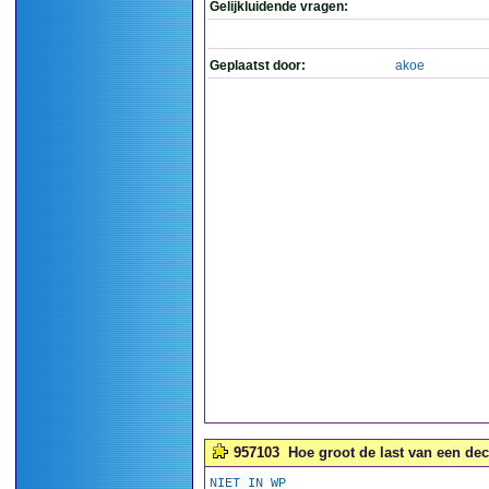
Gelijkluidende vragen:
Geplaatst door:
akoe
957103
Hoe groot de last van een deca
NIET IN WP