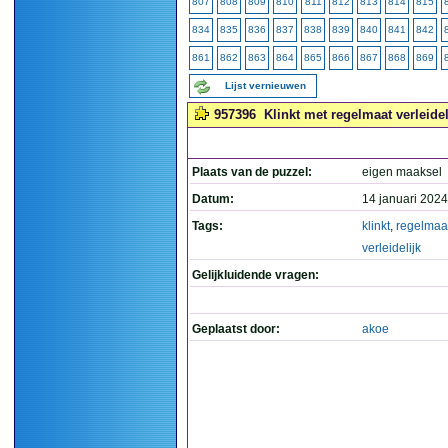
807
808
809
810
811
812
813
814
815
834
835
836
837
838
839
840
841
842
861
862
863
864
865
866
867
868
869
Lijst vernieuwen
957396
Klinkt met regelmaat verleidel
Plaats van de puzzel:
eigen maaksel
Datum:
14 januari 2024
Tags:
klinkt
,
regelmaa
verleidelijk
Gelijkluidende vragen:
Geplaatst door:
akoe