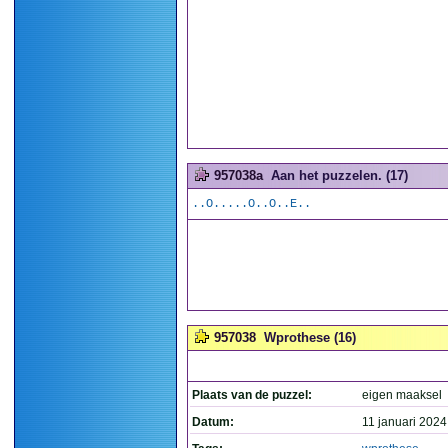
957038a
Aan het puzzelen. (17)
..O.....O..O..E..
957038
Wprothese (16)
Plaats van de puzzel:
eigen maaksel
Datum:
11 januari 2024