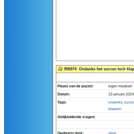
956974
Ondanks het succes toch klap
Plaats van de puzzel:
eigen maaksel
Datum:
10 januari 2024
Tags:
ondanks
,
succe
klappen
Gelijkluidende vragen:
Geplaatst door:
akoe