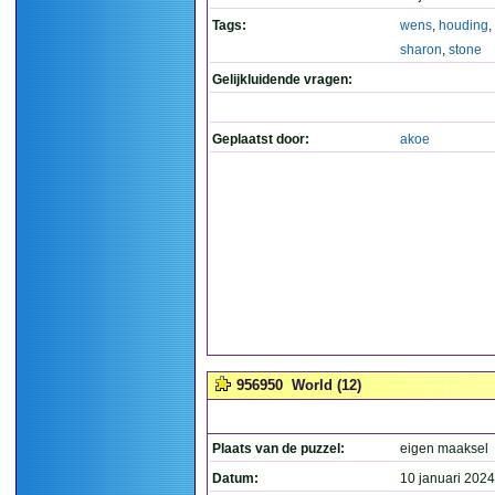
Tags:
wens
,
houding
,
sharon
,
stone
Gelijkluidende vragen:
Geplaatst door:
akoe
956950
World (12)
Plaats van de puzzel:
eigen maaksel
Datum:
10 januari 2024