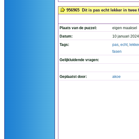
956965
Dit is pas echt lekker in twee 
Plaats van de puzzel:
eigen maaksel
Datum:
10 januari 2024
Tags:
pas
,
echt
,
lekke
fasen
Gelijkluidende vragen:
Geplaatst door:
akoe