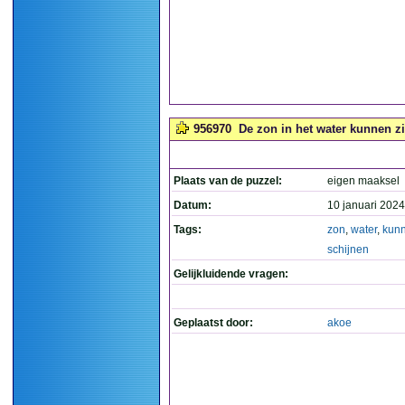
956970
De zon in het water kunnen zi
Plaats van de puzzel:
eigen maaksel
Datum:
10 januari 2024
Tags:
zon
,
water
,
kun
schijnen
Gelijkluidende vragen:
Geplaatst door:
akoe