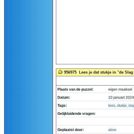
956975
Lees je dat stukje in "de Sla
Plaats van de puzzel:
eigen maaksel
Datum:
10 januari 2024
Tags:
lees
,
stukje
,
sla
Gelijkluidende vragen:
Geplaatst door:
akoe