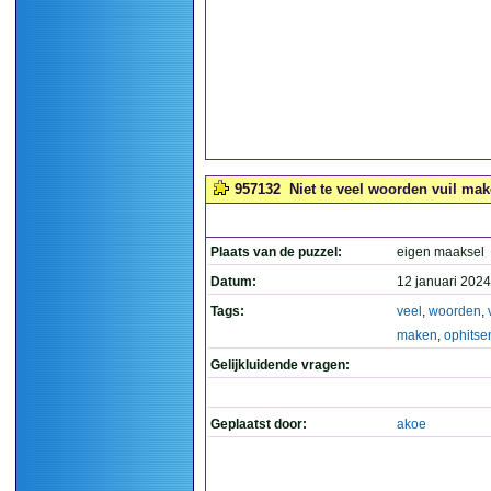
957132
Niet te veel woorden vuil mak
Plaats van de puzzel:
eigen maaksel
Datum:
12 januari 2024
Tags:
veel
,
woorden
,
maken
,
ophitse
Gelijkluidende vragen:
Geplaatst door:
akoe