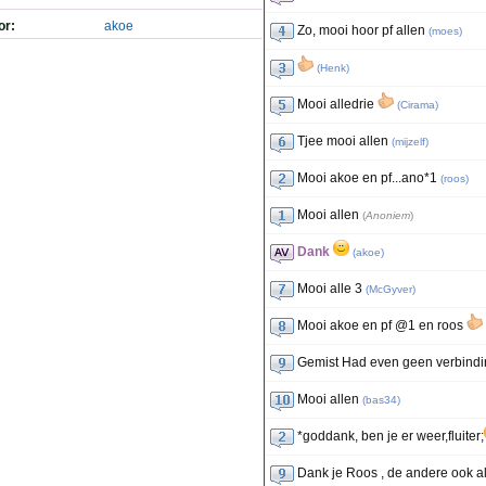
or:
akoe
Zo, mooi hoor pf allen
(
moes
)
(
Henk
)
Mooi alledrie
(
Cirama
)
Tjee mooi allen
(
mijzelf
)
Mooi akoe en pf...ano*1
(
roos
)
Mooi allen
(
Anoniem
)
Dank
(
akoe
)
Mooi alle 3
(
McGyver
)
Mooi akoe en pf @1 en roos
Gemist Had even geen verbindi
Mooi allen
(
bas34
)
*goddank, ben je er weer,fluiter;
Dank je Roos , de andere ook a