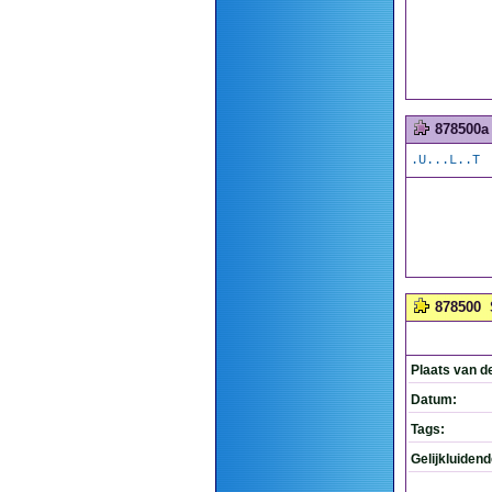
878500a
.U...L..T
878500
Plaats van d
Datum:
Tags:
Gelijkluiden