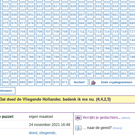
621
622
623
624
625
626
627
628
629
630
631
632
633
634
635
636
648
649
650
651
652
653
654
655
656
657
658
659
660
661
662
663
675
676
677
678
679
680
681
682
683
684
685
686
687
688
689
690
702
703
704
705
706
707
708
709
710
711
712
713
714
715
716
717
729
730
731
732
733
734
735
736
737
738
739
740
741
742
743
744
756
757
758
759
760
761
762
763
764
765
766
767
768
769
770
771
783
784
785
786
787
788
789
790
791
792
793
794
795
796
797
798
810
811
812
813
814
815
816
817
818
819
820
821
822
823
824
825
837
838
839
840
841
842
843
844
845
846
847
848
849
850
851
852
864
865
866
867
868
869
870
871
Archief
Zoek cryptogrammen
rnieuwen
Dat deed de Vliegende Hollander, bedenk ik me nu. (4,4,2,5)
e puzzel:
eigen maaksel
Verrijkt je gedachten...
(
akoe
)
24 november 2021 16:48
.... naar de geest?
(
moes
)
deed
,
vliegende
,