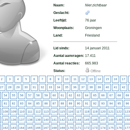
Naam:
Niet zichtbaar
Geslacht:
Leeftijd:
76 jaar
Woonplaats:
Groningen
Land:
Friesland
Lid sinds:
14 januari 2011
Aantal aanvragen:
17.411
Aantal reacties:
665.983
Status:
Offline
2
3
4
5
6
7
8
9
10
11
12
13
14
15
16
17
27
28
29
30
31
32
33
34
35
36
37
38
39
40
41
42
54
55
56
57
58
59
60
61
62
63
64
65
66
67
68
69
81
82
83
84
85
86
87
88
89
90
91
92
93
94
95
96
108
109
110
111
112
113
114
115
116
117
118
119
120
121
122
123
135
136
137
138
139
140
141
142
143
144
145
146
147
148
149
150
162
163
164
165
166
167
168
169
170
171
172
173
174
175
176
177