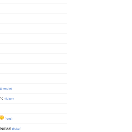
(
blondie
)
ng
(
fluiter
)
(
roos
)
llemaal
(
fluiter
)