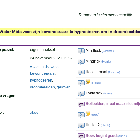
Reageren is niet meer mogelijk.
Victor Mids weet zijn bewonderaars te hypnotiseren om in droombeelden 
e puzzel:
eigen maaksel
Mindfuck
(
Cirama
)
24 november 2021 15:57
Mindf*ck
(
Henk
)
victor
,
mids
,
weet
,
Hoi allemaal
(
Cirama
)
bewonderaars
,
hypnotiseren
,
(
Henk
)
droombeelden
,
geloven
Fantasie?
(
roos
)
de vragen:
Hoi beiden, mooi maar niet mij
or:
akoe
(
roos
)
Illusies?
(
Henk
)
Roos begint goed
(
akoe
)