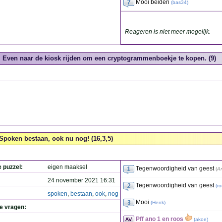
Mooi beiden
(
bas34
)
Reageren is niet meer mogelijk.
Even naar de kiosk rijden om een cryptogrammenboekje te kopen. (9)
Spoken bestaan, ook nu nog! (16,3,5)
e puzzel:
eigen maaksel
Tegenwoordigheid van geest
(
A
24 november 2021 16:31
Tegenwoordigheid van geest
(
ro
spoken
,
bestaan
,
ook
,
nog
Mooi
(
Henk
)
de vragen:
Pff ano 1 en roos
(
akoe
)