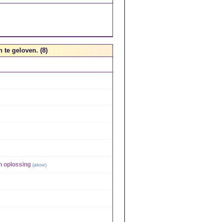
te geloven. (8)
n oplossing
(
akoe
)