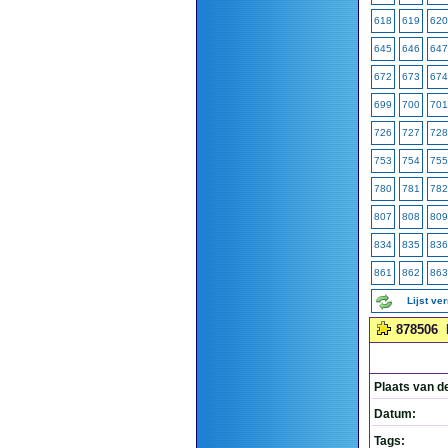
618
619
620
645
646
647
672
673
674
699
700
701
726
727
728
753
754
755
780
781
782
807
808
809
834
835
836
861
862
863
Lijst ve
878506
Plaats van d
Datum:
Tags: