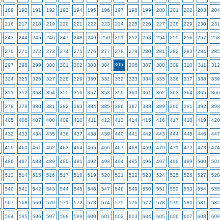
189
190
191
192
193
194
195
196
197
198
199
200
201
202
203
204
216
217
218
219
220
221
222
223
224
225
226
227
228
229
230
231
243
244
245
246
247
248
249
250
251
252
253
254
255
256
257
258
270
271
272
273
274
275
276
277
278
279
280
281
282
283
284
285
305
297
298
299
300
301
302
303
304
306
307
308
309
310
311
312
324
325
326
327
328
329
330
331
332
333
334
335
336
337
338
339
351
352
353
354
355
356
357
358
359
360
361
362
363
364
365
366
378
379
380
381
382
383
384
385
386
387
388
389
390
391
392
393
405
406
407
408
409
410
411
412
413
414
415
416
417
418
419
420
432
433
434
435
436
437
438
439
440
441
442
443
444
445
446
447
459
460
461
462
463
464
465
466
467
468
469
470
471
472
473
474
486
487
488
489
490
491
492
493
494
495
496
497
498
499
500
501
513
514
515
516
517
518
519
520
521
522
523
524
525
526
527
528
540
541
542
543
544
545
546
547
548
549
550
551
552
553
554
555
567
568
569
570
571
572
573
574
575
576
577
578
579
580
581
582
594
595
596
597
598
599
600
601
602
603
604
605
606
607
608
609