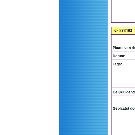
878493
Plaats van d
Datum:
Tags:
Gelijkluiden
Geplaatst do