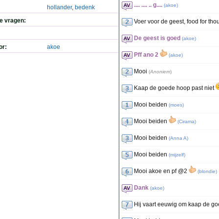
.... .... .. g....
(
akoe
)
hollander
,
bedenk
de vragen:
Voer voor de geest, food for tho
De geest is goed
(
akoe
)
or:
akoe
Pff ano 2
(
akoe
)
Mooi
(
Anoniem
)
Kaap de goede hoop past niet
Mooi beiden
(
moes
)
Mooi beiden
(
Cirama
)
Mooi beiden
(
Anna A
)
Mooi beiden
(
mijzelf
)
Mooi akoe en pf @2
(
blondie
)
Dank
(
akoe
)
Hij vaart eeuwig om kaap de g