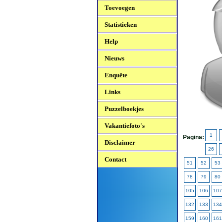
Toevoegen
Statistieken
Help
Nieuws
Enquête
Links
Puzzelboekjes
Vakantiefoto's
1
Pagina:
Disclaimer
26
Contact
51
52
53
78
79
80
105
106
107
132
133
134
159
160
161