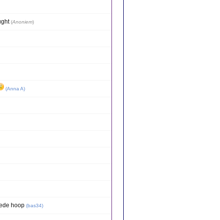
ught
(
Anoniem
)
(
Anna A
)
oede hoop
(
bas34
)