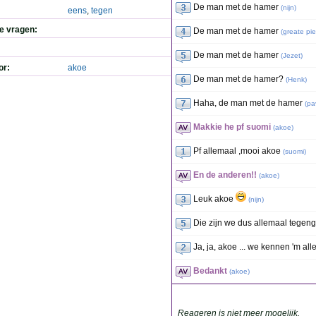
De man met de hamer
(
nijn
)
eens
,
tegen
de vragen:
De man met de hamer
(
greate pie
De man met de hamer
(
Jezet
)
or:
akoe
De man met de hamer?
(
Henk
)
Haha, de man met de hamer
(
pa
Makkie he pf suomi
(
akoe
)
Pf allemaal ,mooi akoe
(
suomi
)
En de anderen!!
(
akoe
)
Leuk akoe
(
nijn
)
Die zijn we dus allemaal tege
Ja, ja, akoe ... we kennen 'm all
Bedankt
(
akoe
)
Reageren is niet meer mogelijk.