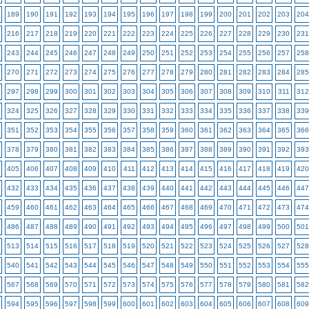
189
190
191
192
193
194
195
196
197
198
199
200
201
202
203
204
216
217
218
219
220
221
222
223
224
225
226
227
228
229
230
231
243
244
245
246
247
248
249
250
251
252
253
254
255
256
257
258
270
271
272
273
274
275
276
277
278
279
280
281
282
283
284
285
297
298
299
300
301
302
303
304
305
306
307
308
309
310
311
312
324
325
326
327
328
329
330
331
332
333
334
335
336
337
338
339
351
352
353
354
355
356
357
358
359
360
361
362
363
364
365
366
378
379
380
381
382
383
384
385
386
387
388
389
390
391
392
393
405
406
407
408
409
410
411
412
413
414
415
416
417
418
419
420
432
433
434
435
436
437
438
439
440
441
442
443
444
445
446
447
459
460
461
462
463
464
465
466
467
468
469
470
471
472
473
474
486
487
488
489
490
491
492
493
494
495
496
497
498
499
500
501
513
514
515
516
517
518
519
520
521
522
523
524
525
526
527
528
540
541
542
543
544
545
546
547
548
549
550
551
552
553
554
555
567
568
569
570
571
572
573
574
575
576
577
578
579
580
581
582
594
595
596
597
598
599
600
601
602
603
604
605
606
607
608
609