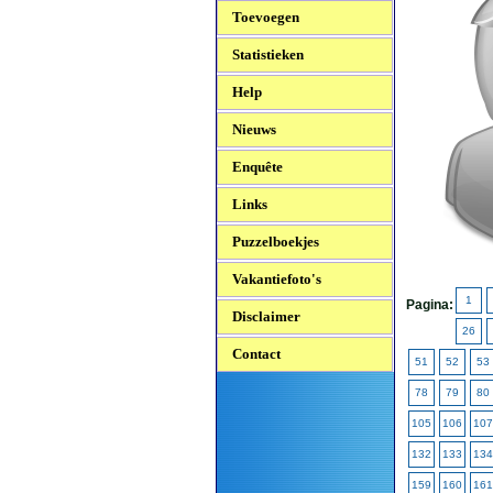
Toevoegen
Statistieken
Help
Nieuws
Enquête
Links
Puzzelboekjes
Vakantiefoto's
1
Pagina:
Disclaimer
26
Contact
51
52
53
78
79
80
105
106
107
132
133
134
159
160
161