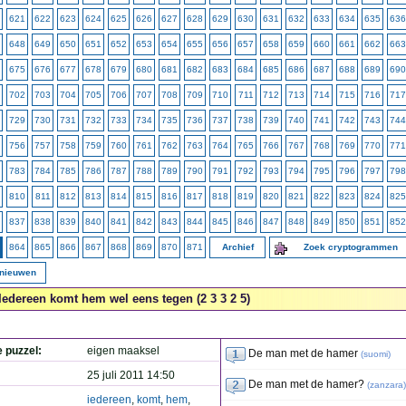
621
622
623
624
625
626
627
628
629
630
631
632
633
634
635
636
648
649
650
651
652
653
654
655
656
657
658
659
660
661
662
663
675
676
677
678
679
680
681
682
683
684
685
686
687
688
689
690
702
703
704
705
706
707
708
709
710
711
712
713
714
715
716
717
729
730
731
732
733
734
735
736
737
738
739
740
741
742
743
744
756
757
758
759
760
761
762
763
764
765
766
767
768
769
770
771
783
784
785
786
787
788
789
790
791
792
793
794
795
796
797
798
810
811
812
813
814
815
816
817
818
819
820
821
822
823
824
825
837
838
839
840
841
842
843
844
845
846
847
848
849
850
851
852
864
865
866
867
868
869
870
871
Archief
Zoek cryptogrammen
rnieuwen
Iedereen komt hem wel eens tegen (2 3 3 2 5)
e puzzel:
eigen maaksel
De man met de hamer
(
suomi
)
25 juli 2011 14:50
De man met de hamer?
(
zanzara
)
iedereen
,
komt
,
hem
,