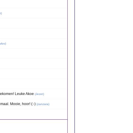
r
)
vlov
)
ngekomen! Leuke Akoe
(
Jezet
)
emaal. Mooie, hoor! (:-)
(
zanzara
)