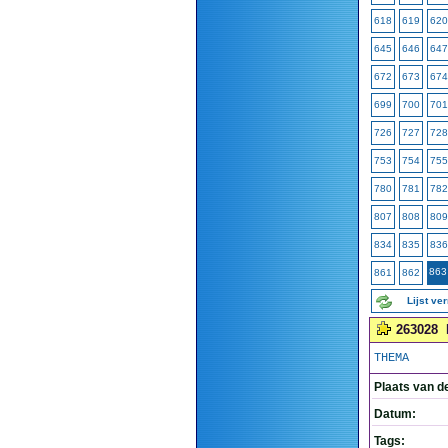
618
619
620
645
646
647
672
673
674
699
700
701
726
727
728
753
754
755
780
781
782
807
808
809
834
835
836
863
861
862
Lijst ve
263028
THEMA
Plaats van d
Datum:
Tags: