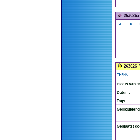
263026a
.A....K...
263026
THEMA
Plaats van d
Datum:
Tags:
Gelijkluiden
Geplaatst do