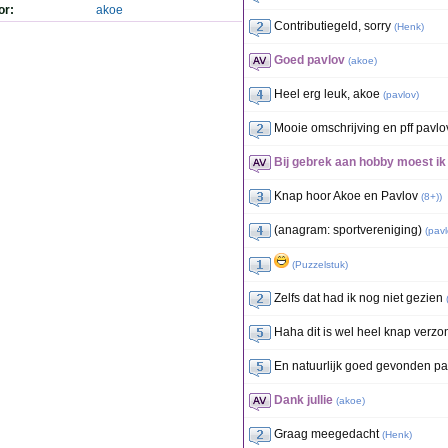
or:
akoe
Contributiegeld, sorry
(
Henk
)
Goed pavlov
(
akoe
)
Heel erg leuk, akoe
(
pavlov
)
Mooie omschrijving en pff pavlo
Bij gebrek aan hobby moest ik
Knap hoor Akoe en Pavlov
(
8+)
)
(anagram: sportvereniging)
(
pavl
(
Puzzelstuk
)
Zelfs dat had ik nog niet gezien
Haha dit is wel heel knap verz
En natuurlijk goed gevonden pa
Dank jullie
(
akoe
)
Graag meegedacht
(
Henk
)