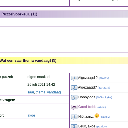
Puzzelvoorkeur. (11)
E
Wat een saai thema vandaag! (9)
e puzzel:
eigen maaksel
Afgezaagd ?
(
pavlov
)
25 juli 2011 14:42
Afgezaagd?
(
zanzara
)
saai
,
thema
,
vandaag
Hobbyloos
(
MrSockyke
)
de vragen:
Goed beide
(
akoe
)
or:
akoe
Hi5, zanz,
(
pavlov
)
Leuk, akoe
(
pavlov
)