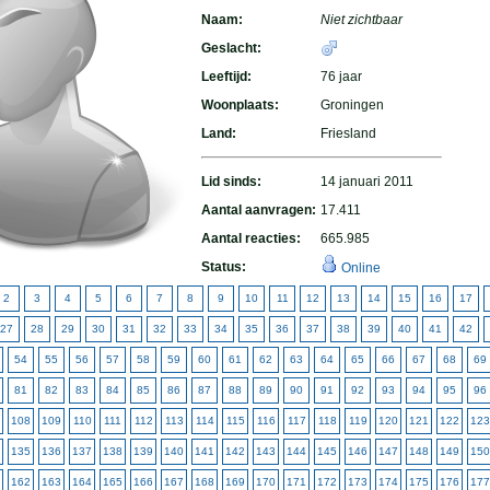
Naam:
Niet zichtbaar
Geslacht:
Leeftijd:
76 jaar
Woonplaats:
Groningen
Land:
Friesland
Lid sinds:
14 januari 2011
Aantal aanvragen:
17.411
Aantal reacties:
665.985
Status:
Online
2
3
4
5
6
7
8
9
10
11
12
13
14
15
16
17
27
28
29
30
31
32
33
34
35
36
37
38
39
40
41
42
54
55
56
57
58
59
60
61
62
63
64
65
66
67
68
69
81
82
83
84
85
86
87
88
89
90
91
92
93
94
95
96
108
109
110
111
112
113
114
115
116
117
118
119
120
121
122
123
135
136
137
138
139
140
141
142
143
144
145
146
147
148
149
150
162
163
164
165
166
167
168
169
170
171
172
173
174
175
176
177