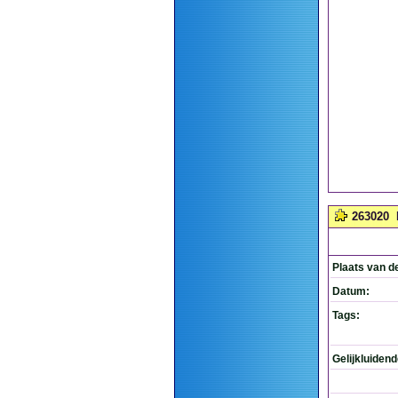
263020
Plaats van d
Datum:
Tags:
Gelijkluiden