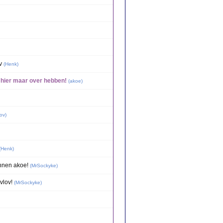
v
(
Henk
)
 hier maar over hebben!
(
akoe
)
ov
)
(
Henk
)
onnen akoe!
(
MrSockyke
)
vlov!
(
MrSockyke
)