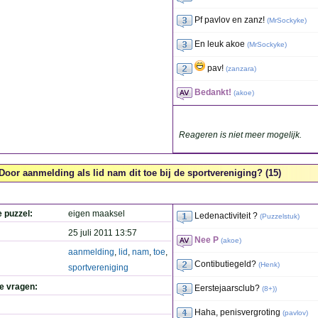
Pf pavlov en zanz!
(
MrSockyke
)
En leuk akoe
(
MrSockyke
)
pav!
(
zanzara
)
Bedankt!
(
akoe
)
Reageren is niet meer mogelijk.
Door aanmelding als lid nam dit toe bij de sportvereniging? (15)
e puzzel:
eigen maaksel
Ledenactiviteit ?
(
Puzzelstuk
)
25 juli 2011 13:57
Nee P
(
akoe
)
aanmelding
,
lid
,
nam
,
toe
,
Contibutiegeld?
(
Henk
)
sportvereniging
de vragen:
Eerstejaarsclub?
(
8+)
)
Haha, penisvergroting
(
pavlov
)