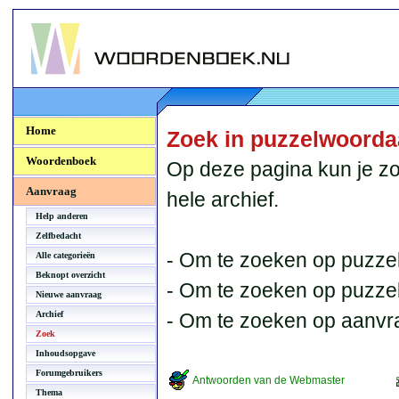
Woordenboek.NU
Home
Zoek in puzzelwoord
Woordenboek
Op deze pagina kun je zo
Aanvraag
hele archief.
Help anderen
Zelfbedacht
- Om te zoeken op puzzel
Alle categorieën
Beknopt overzicht
- Om te zoeken op puzzelb
Nieuwe aanvraag
Archief
- Om te zoeken op aanvr
Zoek
Inhoudsopgave
Forumgebruikers
Antwoorden van de Webmaster
Thema