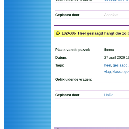
Geplaatst door:
Anoniem
1024306
Heel geslaagd hangt die zo b
Plaats van de puzzel:
thema
Datum:
27 april 2026 1
Tags:
heel
,
geslaagd
vlag
,
klasse
,
ge
Gelijkluidende vragen:
Geplaatst door:
HaDe