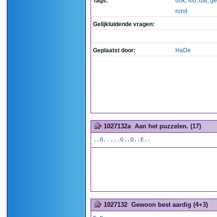
Tags:
ook
,
lob
,
bal
,
g
rond
Gelijkluidende vragen:
Geplaatst door:
HaDe
1027132a
Aan het puzzelen. (17)
..O.....O..O..E..
1027132
Gewoon best aardig (4+3)