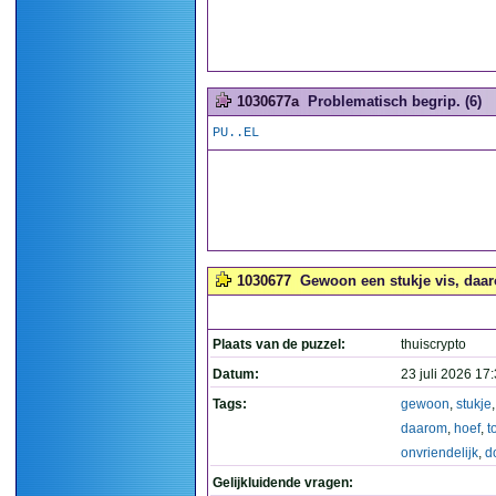
1030677a
Problematisch begrip. (6)
PU..EL
1030677
Gewoon een stukje vis, daaro
Plaats van de puzzel:
thuiscrypto
Datum:
23 juli 2026 17
Tags:
gewoon
,
stukje
daarom
,
hoef
,
t
onvriendelijk
,
d
Gelijkluidende vragen: