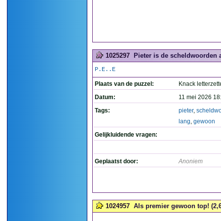
1025297
Pieter is de scheldwoorden 
P.E..E
Plaats van de puzzel:
Knack letterzett
Datum:
11 mei 2026 18
Tags:
pieter
,
scheldw
lang
,
gewoon
Gelijkluidende vragen:
Geplaatst door:
Anoniem
1024957
Als premier gewoon top! (2,6