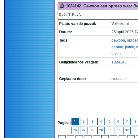
1024142
Gewoon een oproep waar Benn
D.O.N.R..A.
Plaats van de puzzel:
Volkskrant
Datum:
25 april 2026 1
Tags:
gewoon
,
oproe
bennie
,
jolink
,
leven
Gelijkluidende vragen:
1024143
Geplaatst door:
Anoniem
1
2
3
4
5
6
7
8
Pagina:
26
27
28
29
30
31
32
33