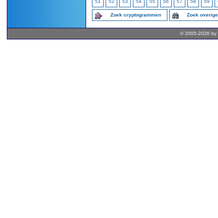
51
52
53
54
55
56
57
58
59
Zoek cryptogrammen
Zoek overig
© 2005-2026 by 