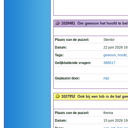
1028481
Om gewoon het hoofd te bell
Plaats van de puzzel:
Stentor
Datum:
22 juni 2026 16
Tags:
gewoon
,
hoofd
Gelijkluidende vragen:
388617
Geplaatst door:
mpi
1027952
Ook bij een lob is de bal ge
Plaats van de puzzel:
thema
Datum:
15 juni 2026 19