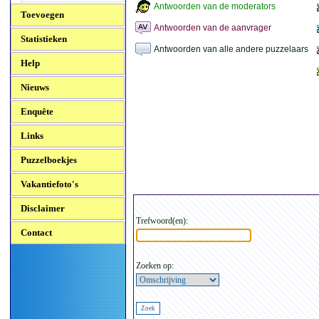
Antwoorden van de moderators
Toevoegen
Antwoorden van de aanvrager
Statistieken
Antwoorden van alle andere puzzelaars
Help
Nieuws
Enquête
Links
Puzzelboekjes
Vakantiefoto's
Disclaimer
Trefwoord(en):
Contact
Zoeken op: