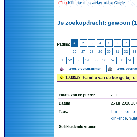
(Tip!)
Klik hier om te zoeken m.b.v. Google
Je zoekopdracht: gewoon (1
1
2
3
4
5
6
7
8
Pagina:
26
27
28
29
30
31
32
33
51
52
53
54
55
56
57
58
59
Zoek cryptogrammen
Zoek overig
1030939
Familie van de bezige bij, 
Plaats van de puzzel:
zelf
Datum:
26 juli 2026 18
Tags:
familie
,
bezige
,
klinkende
,
munt
Gelijkluidende vragen: