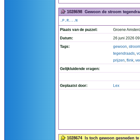
1028698
Gewoon de stroom tegendraad
.P.R...N
Plaats van de puzzel:
Groene Amste
Datum:
26 juni 2026 09
Tags:
gewoon
,
stroo
tegendraads
,
v
prijzen
,
flink
,
ve
Gelijkluidende vragen:
Geplaatst door:
Lex
1028674
Is toch gewoon gesneden te 