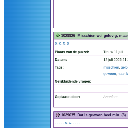
1029926
Misschien wel gelovig, maar
O.K.R.S
Plaats van de puzzel:
Trouw 11 juli
Datum:
12 juli 2026 21
Tags:
misschien
,
gelo
gewoon
,
naar
,
k
Gelijkluidende vragen:
Geplaatst door:
Anoniem
1029635
Dat is gewoon heel min. (8)
.....A.G.....