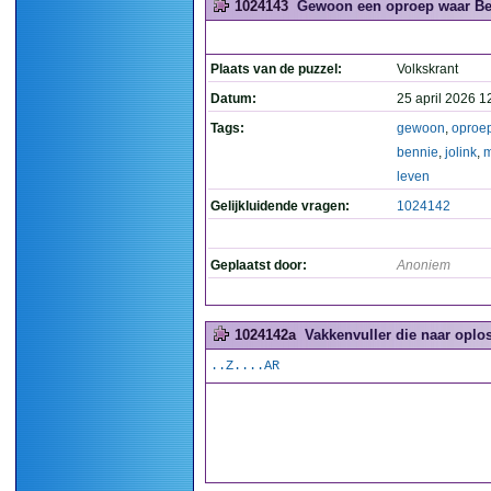
1024143
Gewoon een oproep waar Benn
Plaats van de puzzel:
Volkskrant
Datum:
25 april 2026 1
Tags:
gewoon
,
oproe
bennie
,
jolink
,
leven
Gelijkluidende vragen:
1024142
Geplaatst door:
Anoniem
1024142a
Vakkenvuller die naar oplos
..Z....AR