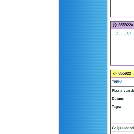
855922a
..Z....AR
855922
THEMA
Plaats van d
Datum:
Tags:
Gelijkluiden