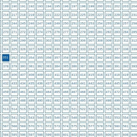
189
190
191
192
193
194
195
196
197
198
199
200
201
202
203
204
216
217
218
219
220
221
222
223
224
225
226
227
228
229
230
231
243
244
245
246
247
248
249
250
251
252
253
254
255
256
257
258
270
271
272
273
274
275
276
277
278
279
280
281
282
283
284
285
297
298
299
300
301
302
303
304
305
306
307
308
309
310
311
312
324
325
326
327
328
329
330
331
332
333
334
335
336
337
338
339
351
352
353
354
355
356
357
358
359
360
361
362
363
364
365
366
378
379
380
381
382
383
384
385
386
387
388
389
390
391
392
393
405
406
407
408
409
410
411
412
413
414
415
416
417
418
419
420
432
433
434
435
436
437
438
439
440
441
442
443
444
445
446
447
459
460
461
462
463
464
465
466
467
468
469
470
471
472
473
474
486
487
488
489
490
491
492
493
494
495
496
497
498
499
500
501
513
514
515
516
517
518
519
520
521
522
523
524
525
526
527
528
540
541
542
543
544
545
546
547
548
549
550
551
552
553
554
555
567
568
569
570
571
572
573
574
575
576
577
578
579
580
581
582
594
595
596
597
598
599
600
601
602
603
604
605
606
607
608
609