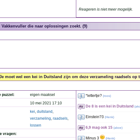
Reageren is niet meer mogelijk.
Vakkenvuller die naar oplossingen zoekt. (9)
Je moet wel een kei in Duitsland zijn om deze verzameling raadsels op te
e puzzel:
eigen maaksel
*lettertje?
(
roos
)
10 mei 2021 17:10
De 8 is een kei in Duitsland
(
ak
kei
,
duitsland
,
Einstein?3
(
Henk
)
verzameling
,
raadsels
,
lossen
6,9 mag ook 15
(
akoe
)
de vragen:
Minus 3
(
Henk
)