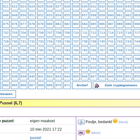
621
622
623
624
625
626
627
628
629
630
631
632
633
634
635
636
648
649
650
651
652
653
654
655
656
657
658
659
660
661
662
663
675
676
677
678
679
680
681
682
683
684
685
686
687
688
689
690
702
703
704
705
706
707
708
709
710
711
712
713
714
715
716
717
729
730
731
732
733
734
735
736
737
738
739
740
741
742
743
744
756
757
758
759
760
761
762
763
764
765
766
767
768
769
770
771
783
784
785
786
787
788
789
790
791
792
793
794
795
796
797
798
810
811
812
813
814
815
816
817
818
819
820
821
822
823
824
825
837
838
839
840
841
842
843
844
845
846
847
848
849
850
851
852
864
865
866
867
868
869
870
871
Archief
Zoek cryptogrammen
rnieuwen
Pussel (6,7)
e puzzel:
eigen maaksel
Foutje, bedankt
(
Henk
)
10 mei 2021 17:22
(
akoe
)
pussel