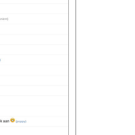
oniem
)
)
oek aan
(
poppy
)