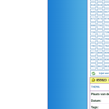
618
619
620
645
646
647
672
673
674
699
700
701
726
727
728
753
754
755
780
781
782
807
808
809
834
835
836
861
862
863
Lijst ve
855923
THEMA
Plaats van d
Datum:
Tags: