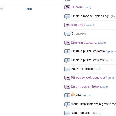
Ja henk
(
akoe
)
or:
akoe
Einstein raadsel oplossing?
(
An
Nee ano 3
(
akoe
)
X
(
Anoniem
)
Einstein p.....c........
(
akoe
)
Einstein puzzel collectie?
(
poppy
Einstein puzzel collectie
(
roos
)
Puzzel collectie
(
Henk
)
Pff poppy, ook opgelost?
(
akoe
)
En pff roos en henk
(
akoe
)
allen
(
Henk
)
Neuh, ik trek niet zo'n grote br
Nou mooi allen
(
moes
)