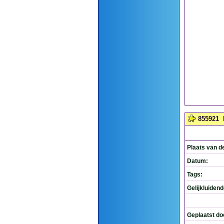
855921
Plaats van d
Datum:
Tags:
Gelijkluiden
Geplaatst do