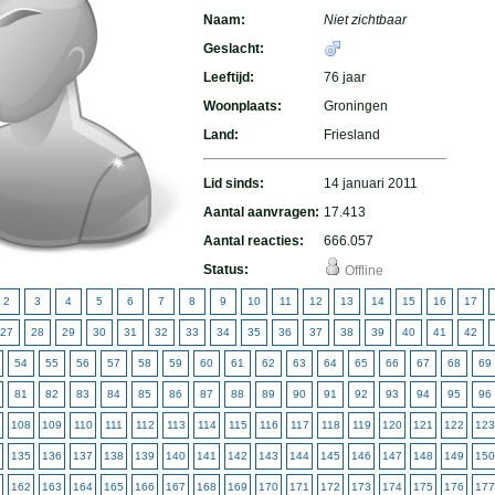
Naam:
Niet zichtbaar
Geslacht:
Leeftijd:
76 jaar
Woonplaats:
Groningen
Land:
Friesland
Lid sinds:
14 januari 2011
Aantal aanvragen:
17.413
Aantal reacties:
666.057
Status:
Offline
2
3
4
5
6
7
8
9
10
11
12
13
14
15
16
17
27
28
29
30
31
32
33
34
35
36
37
38
39
40
41
42
54
55
56
57
58
59
60
61
62
63
64
65
66
67
68
69
81
82
83
84
85
86
87
88
89
90
91
92
93
94
95
96
108
109
110
111
112
113
114
115
116
117
118
119
120
121
122
123
135
136
137
138
139
140
141
142
143
144
145
146
147
148
149
150
162
163
164
165
166
167
168
169
170
171
172
173
174
175
176
177