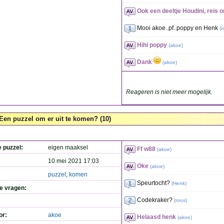
Ook een deeltje Houdini, reis 
Mooi akoe..pf..poppy en Henk
(
r
Hihi poppy
(
akoe
)
Dank
(
akoe
)
Reageren is niet meer mogelijk.
Een puzzel om er uit te komen? (10)
e puzzel:
eigen maaksel
Ff w88
(
akoe
)
10 mei 2021 17:03
Oke
(
akoe
)
puzzel
,
komen
Speurtocht?
(
Henk
)
de vragen:
Codekraker?
(
roos
)
or:
akoe
Helaasd henk
(
akoe
)