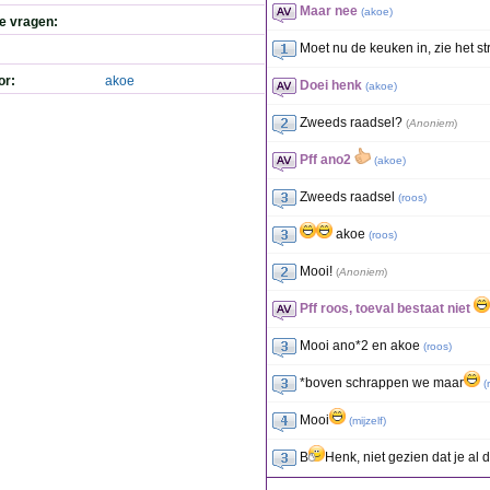
Maar nee
(
akoe
)
de vragen:
Moet nu de keuken in, zie het s
or:
akoe
Doei henk
(
akoe
)
Zweeds raadsel?
(
Anoniem
)
Pff ano2
(
akoe
)
Zweeds raadsel
(
roos
)
akoe
(
roos
)
Mooi!
(
Anoniem
)
Pff roos, toeval bestaat niet
Mooi ano*2 en akoe
(
roos
)
*boven schrappen we maar
(
Mooi
(
mijzelf
)
B
Henk, niet gezien dat je a