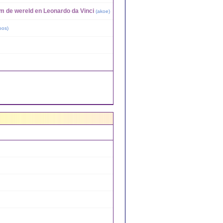
om de wereld en Leonardo da Vinci
(
akoe
)
oos
)