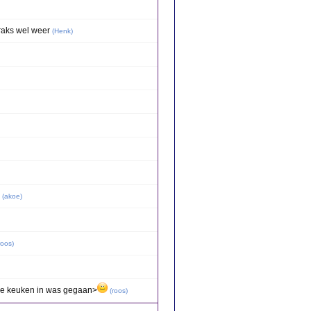
traks wel weer
(
Henk
)
(
akoe
)
roos
)
l de keuken in was gegaan>
(
roos
)