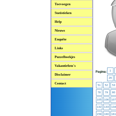
Toevoegen
Statistieken
Help
Nieuws
Enquête
Links
Puzzelboekjes
Vakantiefoto's
1
Pagina:
Disclaimer
26
Contact
51
52
53
78
79
80
105
106
107
132
133
134
159
160
161