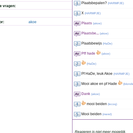
Plaatsbepalen?
(
HARMPJE
)
de vragen:
X
(
HARMPJE
)
or:
akoe
Plaats
(
akoe
)
Plaatsbe...
(
akoe
)
Plaatsbewijs
(
HaDe
)
Pff hade
(
akoe
)
(
HaDe
)
Pf HaDe, leuk Akoe
(
HARMPJE
)
Mooi akoe en pf Hade
(
blondi
Dank
(
akoe
)
mooi beiden
(
lecoq
)
Mooi beiden
(
merel
)
Reageren is niet meer mogelijk.