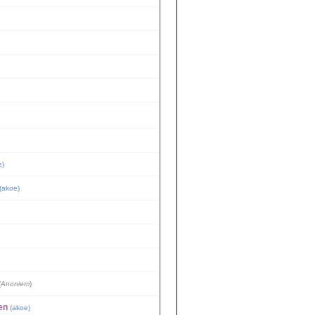
e
)
(
akoe
)
(
Anoniem
)
en
(
akoe
)