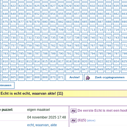
621
622
623
624
625
626
627
628
629
630
631
632
633
634
635
636
648
649
650
651
652
653
654
655
656
657
658
659
660
661
662
663
675
676
677
678
679
680
681
682
683
684
685
686
687
688
689
690
702
703
704
705
706
707
708
709
710
711
712
713
714
715
716
717
729
730
731
732
733
734
735
736
737
738
739
740
741
742
743
744
756
757
758
759
760
761
762
763
764
765
766
767
768
769
770
771
783
784
785
786
787
788
789
790
791
792
793
794
795
796
797
798
810
811
812
813
814
815
816
817
818
819
820
821
822
823
824
825
837
838
839
840
841
842
843
844
845
846
847
848
849
850
851
852
864
865
866
867
868
869
870
871
Archief
Zoek cryptogrammen
rnieuwen
Echt is echt echt, waarvan akte! (11)
e puzzel:
eigen maaksel
De eerste Echt is met een hoof
04 november 2025 17:48
(6)(5)
(
akoe
)
echt
,
waarvan
,
akte