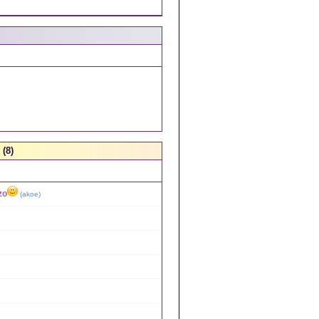
 (8)
zo
(
akoe
)