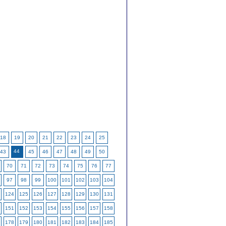
18
19
20
21
22
23
24
25
44
43
45
46
47
48
49
50
70
71
72
73
74
75
76
77
97
98
99
100
101
102
103
104
124
125
126
127
128
129
130
131
151
152
153
154
155
156
157
158
178
179
180
181
182
183
184
185