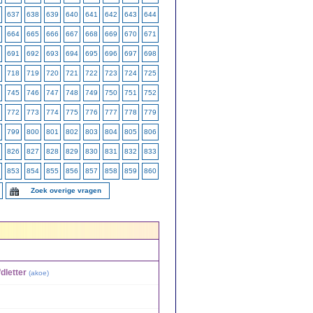
637
638
639
640
641
642
643
644
664
665
666
667
668
669
670
671
691
692
693
694
695
696
697
698
718
719
720
721
722
723
724
725
745
746
747
748
749
750
751
752
772
773
774
775
776
777
778
779
799
800
801
802
803
804
805
806
826
827
828
829
830
831
832
833
853
854
855
856
857
858
859
860
Zoek overige vragen
dletter
(
akoe
)