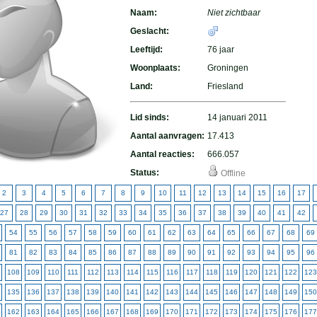
Naam:
Niet zichtbaar
Geslacht:
Leeftijd:
76 jaar
Woonplaats:
Groningen
Land:
Friesland
Lid sinds:
14 januari 2011
Aantal aanvragen:
17.413
Aantal reacties:
666.057
Status:
Offline
2
3
4
5
6
7
8
9
10
11
12
13
14
15
16
17
27
28
29
30
31
32
33
34
35
36
37
38
39
40
41
42
54
55
56
57
58
59
60
61
62
63
64
65
66
67
68
69
81
82
83
84
85
86
87
88
89
90
91
92
93
94
95
96
108
109
110
111
112
113
114
115
116
117
118
119
120
121
122
123
135
136
137
138
139
140
141
142
143
144
145
146
147
148
149
150
162
163
164
165
166
167
168
169
170
171
172
173
174
175
176
177