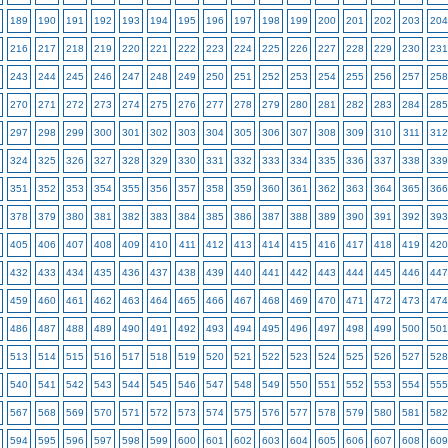
189
190
191
192
193
194
195
196
197
198
199
200
201
202
203
204
216
217
218
219
220
221
222
223
224
225
226
227
228
229
230
231
243
244
245
246
247
248
249
250
251
252
253
254
255
256
257
258
270
271
272
273
274
275
276
277
278
279
280
281
282
283
284
285
297
298
299
300
301
302
303
304
305
306
307
308
309
310
311
312
324
325
326
327
328
329
330
331
332
333
334
335
336
337
338
339
351
352
353
354
355
356
357
358
359
360
361
362
363
364
365
366
378
379
380
381
382
383
384
385
386
387
388
389
390
391
392
393
405
406
407
408
409
410
411
412
413
414
415
416
417
418
419
420
432
433
434
435
436
437
438
439
440
441
442
443
444
445
446
447
459
460
461
462
463
464
465
466
467
468
469
470
471
472
473
474
486
487
488
489
490
491
492
493
494
495
496
497
498
499
500
501
513
514
515
516
517
518
519
520
521
522
523
524
525
526
527
528
540
541
542
543
544
545
546
547
548
549
550
551
552
553
554
555
567
568
569
570
571
572
573
574
575
576
577
578
579
580
581
582
594
595
596
597
598
599
600
601
602
603
604
605
606
607
608
609