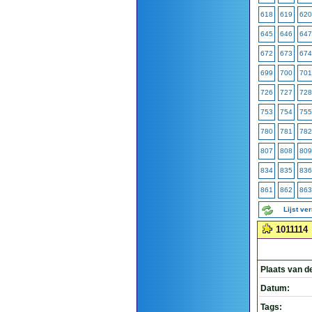
618
619
620
645
646
647
672
673
674
699
700
701
726
727
728
753
754
755
780
781
782
807
808
809
834
835
836
861
862
863
Lijst ve
1011114
Plaats van d
Datum:
Tags: