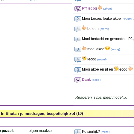
or:
akoe
Pff lecoq
(
akoe
)
Mooi Lecoq, leuke akoe
(
HARMP
beiden
(
merel
)
Mooi bedacht en gevonden. Pf
(
mooi akoe
(
lecoq
)
lecoq
(
merel
)
Mooi akoe en pf en
lecoq
Dank
(
akoe
)
Reageren is niet meer mogelijk.
In Bhutan je misdragen, bespottelijk zo! (10)
e puzzel:
eigen maaksel
Potsierlijk?
(
merel
)