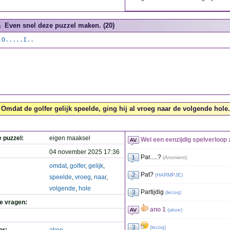
a
Even snel deze puzzel maken. (20)
.O.....I..
Omdat de golfer gelijk speelde, ging hij al vroeg naar de volgende hole.
e puzzel:
eigen maaksel
Wel een eenzijdig spelverloop 
04 november 2025 17:36
Par.....?
(
Anoniem
)
omdat
,
golfer
,
gelijk
,
Pat?
(
HARMPJE
)
speelde
,
vroeg
,
naar
,
volgende
,
hole
Partijdig
(
lecoq
)
de vragen:
ano 1
(
akoe
)
(
lecoq
)