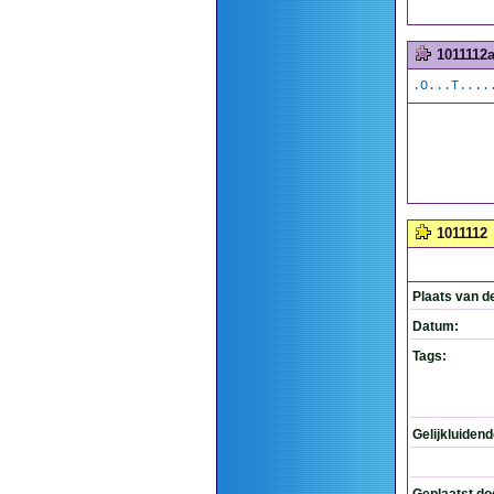
1011112
.O...T....
1011112
Plaats van d
Datum:
Tags:
Gelijkluiden