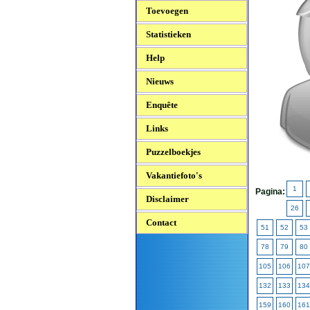
Toevoegen
Statistieken
Help
Nieuws
Enquête
Links
Puzzelboekjes
Vakantiefoto's
1
Pagina:
Disclaimer
26
Contact
51
52
53
78
79
80
105
106
107
132
133
134
159
160
161