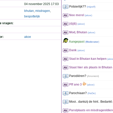
04 november 2025 17:03
Potsierlijk??
(
mijzelf
)
bhutan
,
misdragen
,
Nee merel
(
akoe
)
bespottelijk
de vragen:
(4)(6)
(
akoe
)
Mod, Bhutan
(
akoe
)
or:
akoe
Aangepast
(
Moderator
)
Dank
(
akoe
)
Stad in Bhutan kan helpen
(
ako
Staat hier als plaats in Bhutan
Parodiëren?
(
Anoniem
)
Pff ano 3
(
akoe
)
Parochiaan?
(
HaDe
)
Mooi.. dankzij de hint.. Bedankt
Paro/plaats en misdragen/dier