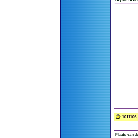
Geplaatst do
1011106
Plaats van d